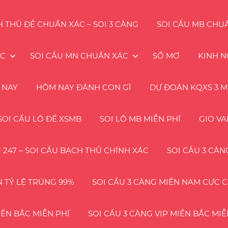
H THỦ ĐỀ CHUẨN XÁC – SOI 3 CÀNG
SOI CẦU MB CHU
ÁC
SOI CẦU MN CHUẨN XÁC
SỔ MƠ
KINH N
 NAY
HÔM NAY ĐÁNH CON GÌ
DỰ ĐOÁN KQXS 3 M
SOI CẦU LÔ ĐỀ XSMB
SOI LÔ MB MIỄN PHÍ
GIO V
U 247 – SOI CẦU BẠCH THỦ CHÍNH XÁC
SOI CẦU 3 CÀN
N TỶ LỆ TRÚNG 99%
SOI CẦU 3 CÀNG MIỀN NAM CỰC 
IỀN BẮC MIỄN PHÍ
SOI CẦU 3 CÀNG VIP MIỀN BẮC MIỄ