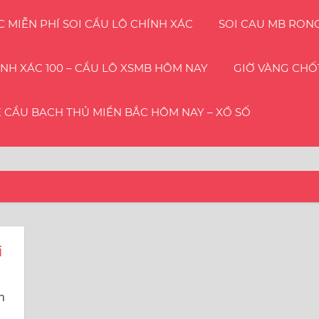
C MIỄN PHÍ SOI CẦU LÔ CHÍNH XÁC
SOI CAU MB RON
ÍNH XÁC 100 – CẦU LÔ XSMB HÔM NAY
GIỜ VÀNG CHỐT
 CẦU BẠCH THỦ MIỀN BẮC HÔM NAY – XỔ SỐ
i
n