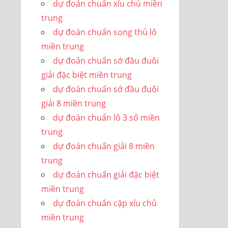
dự đoán chuẩn xíu chủ miền
trung
dự đoán chuẩn song thủ lô
miền trung
dự đoán chuẩn sớ đầu đuôi
giải đặc biệt miền trung
dự đoán chuẩn sớ đầu đuôi
giải 8 miền trung
dự đoán chuẩn lô 3 số miền
trung
dự đoán chuẩn giải 8 miền
trung
dự đoán chuẩn giải đặc biệt
miền trung
dự đoán chuẩn cặp xíu chủ
miền trung