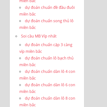
miền bắc
dự đoán chuẩn đề đầu đuôi
miền bắc
dự đoán chuẩn song thủ lô
miền bắc
Soi cầu MB Víp nhất
dự đoán chuẩn cặp 3 càng
víp miền bắc
dự đoán chuẩn lô bạch thủ
miền bắc
dự đoán chuẩn dàn lô 4 con
miền bắc
dự đoán chuẩn dàn lô 6 con
miền bắc
dự đoán chuẩn dàn lô 8 con
miền bắc