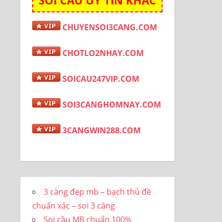
CHUYENSOI3CANG.COM
CHOTLO2NHAY.COM
SOICAU247VIP.COM
SOI3CANGHOMNAY.COM
3CANGWIN288.COM
3 càng đẹp mb – bạch thủ đề
chuẩn xác – soi 3 càng
Soi cầu MB chuẩn 100%