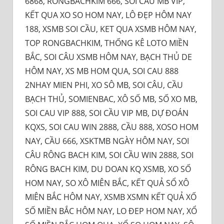
6868, RONGBACHKIM 666, SOI CẦU MB VIP,
KẾT QUA XO SO HOM NAY, LÔ ĐẸP HÔM NAY
188, XSMB SOI CẦU, KET QUA XSMB HÔM NAY,
TOP RONGBACHKIM, THỐNG KÊ LOTO MIỀN
BẮC, SOI CÂU XSMB HÔM NAY, BẠCH THỦ DE
HÔM NAY, XS MB HOM QUA, SOI CAU 888
2NHAY MIEN PHI, XO SÔ MB, SOI CÂU, CẦU
BẠCH THỦ, SOMIENBAC, XÔ SỐ MB, SỐ XO MB,
SOI CAU VIP 888, SOI CẦU VIP MB, DỰ ĐOÁN
KQXS, SOI CAU WIN 2888, CẦU 888, XOSO HOM
NAY, CẦU 666, XSKTMB NGÀY HÔM NAY, SOI
CÂU RÔNG BACH KIM, SOI CẦU WIN 2888, SOI
RÔNG BACH KIM, DU DOAN KQ XSMB, XO SỐ
HOM NAY, SO XÔ MIÊN BẮC, KẾT QUẢ SỔ XÔ
MIÊN BẮC HÔM NAY, XSMB XSMN KẾT QUẢ XỐ
SỐ MIỀN BẮC HÔM NAY, LO ĐEP HOM NAY, XỔ