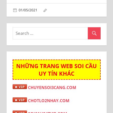
cả
nước.
01/05/2021
NHỮNG TRANG WEB SOI CẦU
UY TÍN KHÁC
CHUYENSOI3CANG.COM
CHOTLO2NHAY.COM