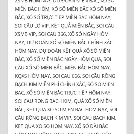
XSMB HÔM NAY, DỰ ĐOÁN MIỀN BẮC, XỔ SỐ
MIỀN BẮC HÔM, XỔ SỐ MIỀN BẮC XỔ SỐ MIỀN
BẮC, XỔ SỐ TRỰC TIẾP MIỀN BẮC HÔM NAY,
SOI CẦU LÔ VIP, KẾT QUẢ MIỀN BẮC, SOI CẦU
XSMB VIP, SOI CAU 366, XỔ SỐ NGÀY HÔM
NAY, DỰ ĐOÁN XỔ SỐ MIỀN BẮC CHÍNH XÁC
HÔM NAY, DỰ ĐOÁN KẾT QUẢ XỔ SỐ MIỀN
BẮC, XỔ SỐ MIỀN BẮC NGÀY HÔM QUA, SOI
CẦU XỔ SỐ MIỀN BẮC, MIỀN BẮC HÔM NAY,
KQXS HÔM NAY, SOI CAU 666, SOI CẦU RỒNG
BẠCH KIM MIỄN PHÍ CHÍNH XÁC, SỐ SO MIEN
BAC, XỔ SỐ MIỀN BẮC TRỰC TIẾP HÔM NAY,
SOI CAU RONG BACH KIM, QUẢ XỔ SỐ MIỀN
BẮC, KET QUA XO SO MIEN BAC HOM NAY, SOI
CẦU RỒNG BẠCH KIM VIP, SOI CAU BACH KIM,
KET QUA XO SO HOM NAY, XỔ SỐ ĐÀI BẮC