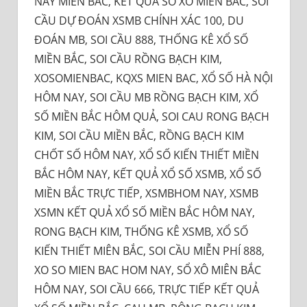
NAY MIỀN BẮC, KET QUA SO XO MIEN BAC, SOI
CẦU DỰ ĐOÁN XSMB CHÍNH XÁC 100, DU
ĐOÁN MB, SOI CẦU 888, THỐNG KÊ XỔ SỐ
MIỀN BẮC, SOI CẦU RỒNG BẠCH KIM,
XOSOMIENBAC, KQXS MIEN BAC, XỔ SỐ HÀ NỘI
HÔM NAY, SOI CẦU MB RỒNG BẠCH KIM, XỔ
SỐ MIỀN BẮC HÔM QUẢ, SOI CAU RONG BẠCH
KIM, SOI CẦU MIỀN BẮC, RỒNG BẠCH KIM
CHỐT SỐ HÔM NAY, XỔ SỐ KIẾN THIẾT MIỀN
BẮC HÔM NAY, KẾT QUẢ XỔ SỐ XSMB, XỔ SỐ
MIỀN BẮC TRỰC TIẾP, XSMBHOM NAY, XSMB
XSMN KẾT QUẢ XỔ SỐ MIỀN BẮC HÔM NAY,
RONG BẠCH KIM, THỐNG KÊ XSMB, XỔ SỐ
KIẾN THIẾT MIÊN BẮC, SOI CẦU MIỄN PHÍ 888,
XO SO MIEN BAC HOM NAY, SỔ XÔ MIÊN BẮC
HÔM NAY, SOI CẦU 666, TRỰC TIẾP KẾT QUẢ