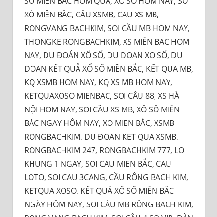
SỐ MIỀN BẮC HOM QUA, XỔ SO HOM NAY, SÔ
XÔ MIÊN BÂC, CÂU XSMB, CAU XS MB,
RONGVANG BACHKIM, SOI CẦU MB HOM NAY,
THONGKE RONGBACHKIM, XS MIÊN BAC HOM
NAY, DU ĐOÁN XỔ SỐ, DU DOAN XO SỐ, DU
DOAN KẾT QUẢ XỔ SỐ MIỀN BẮC, KẾT QUA MB,
KQ XSMB HOM NAY, KQ XS MB HOM NAY,
KETQUAXOSO MIENBAC, SOI CÂU 88, XS HÀ
NỘI HOM NAY, SOI CẦU XS MB, XÔ SÔ MIÊN
BĂC NGAY HÔM NAY, XO MIEN BẮC, XSMB
RONGBACHKIM, DU ĐOAN KET QUA XSMB,
RONGBACHKIM 247, RONGBACHKIM 777, LO
KHUNG 1 NGAY, SOI CAU MIEN BẮC, CAU
LOTO, SOI CAU 3CANG, CẦU RÔNG BACH KIM,
KETQUA XOSO, KẾT QUẢ XỔ SỐ MIÊN BẮC
NGÀY HÔM NAY, SOI CÂU MB RÔNG BACH KIM,