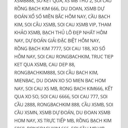
XSMB888, SỔ KET QUẢ, XS MB THU 2, SOI CẦU
RỒNG BẠCH KIM 666, DU DOAN, XSMB DỰ
ĐOÁN XỔ SỐ MIỀN BẮC HÔM NAY, CẦU BẠCH
KIM, SOI CÂU XSMB, SOI CAU XSMB VIP, THAM
KHẢO XSMB, BẠCH THỦ LÔ ĐẸP NHẤT HÔM
NAY, DỰ ĐOÁN GIẢI ĐẶC BIỆT HÔM NAY,
RỒNG BẠCH KIM 7777, SOI CAU 188, XO SỐ
HÔM NAY, SOI CAU RONGBACHKIM, TRUC TIEP
KET QUA XSMB, CAU DEP 88,
RONGBACHKIM888, SOI CẦU BACH KIM,
MIENBAC, DU DOAN XO SO MIEN BAC HOM
NAY, SOI CAU XS MB, RONG BACH KIM666, KẾT
QUA XO SO, SOI CAU 6666, SOI CAU 777, SOI
CẦU 2888, RONGBACHKIM 888, CẦU XSMB, SOI
CẦU XSMN, XSMB DỰ ĐOÁN, DU ĐOAN XSMB
HOM NAY, XS TRỰC TIẾP MB, RỒNG BẠCH KIM