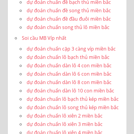
dự đoán chuẩn đề bạch thủ miền bắc
dự đoán chuẩn đề song thủ miền bắc
dự đoán chuẩn đề đầu đuôi miền bắc
dự đoán chuẩn song thủ lô miền bắc
Soi cầu MB Víp nhất
dự đoán chuẩn cặp 3 càng víp miền bắc
dự đoán chuẩn lô bạch thủ miền bắc
dự đoán chuẩn dàn lô 4 con miền bắc
dự đoán chuẩn dàn lô 6 con miền bắc
dự đoán chuẩn dàn lô 8 con miền bắc
dự đoán chuẩn dàn lô 10 con miền bắc
dự đoán chuẩn lô bạch thủ kép miền bắc
dự đoán chuẩn lô song thủ kép miền bắc
dự đoán chuẩn lô xiên 2 miền bắc
dự đoán chuẩn lô xiên 3 miền bắc
dự đoán chuẩn lô xiên 4 miền bắc