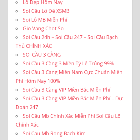
Lô Đẹp Hôm Nay
Soi Cầu Lô Đề XSMB
Soi Lô MB Miễn Phí
Gio Vang Chot So
Soi Cầu 24h – Soi Cầu 247 – Soi Cầu Bạch
Thủ CHÍNH XÁC
SOI CẦU 3 CÀNG
Soi Cầu 3 Càng 3 Miền Tỷ Lệ Trúng 99%
Soi Cầu 3 Càng Miền Nam Cực Chuẩn Miễn
Phí Hôm Nay 100%
Soi Cầu 3 Càng VIP Miền Bắc Miễn Phí
Soi Cầu 3 Càng VIP Miền Bắc Miễn Phí – Dự
Đoán 247
Soi Cầu Mb Chính Xác Miễn Phí Soi Cầu Lô
Chính Xác
Soi Cau Mb Rong Bach Kim