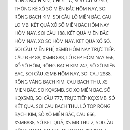
RỒNG BẠCH KIM, CHOT LO, SOI CẦU XỔ SỐ,
THỐNG KÊ XỔ SỐ MIỀN BẮC HÔM NAY, SOI
RỒNG BẠCH KIM, SOI CẦU LÔ MIỀN BẮC, CAU
LO MB, KẾT QUẢ XỔ SỐ MIỀN BẮC HÔM NAY
HÔM NAY, SOI CẦU 188, KẾT QUẢ MIỀN BẮC
HÔM NAY, XO SO HÔM NAY, KET QUẢ XỔ SỐ,
SOI CẦU MIỄN PHÍ, XSMB HÔM NAY TRỰC TIẾP,
CẦU ĐẸP 88, XSMB 888, LÔ ĐẸP HÔM NAY 666,
XỔ SỐ HÔM, RỒNG BẠCH KIM 247, SÔ XÔ MIÊN
BAC, SOI CẦU XSMB HÔM NAY, SOI CAU 2888,
RỒNG VÀNG BẠCH KIM, CAU BACH THU, XS
MIEN BẮC, SO KQXSMB, SO XO MIÊN BAC, SỐ
KQXSMB, SOI CẦU 777, TRỰC TIẾP KQXSMB, SỔ
KẾT QUA, SOI CAU BACH THU, LÔ TOP RỒNG
BẠCH KIM, SÔ XÔ MIÊN BẮC, CAU 666,
XSMB888, SỔ KET QUẢ, XS MB THU 2, SOI CẦU