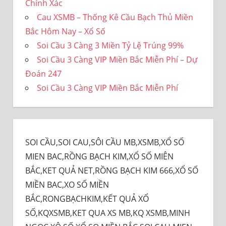
Chính Xác
Cau XSMB – Thống Kê Cầu Bạch Thủ Miền
Bắc Hôm Nay – Xổ Số
Soi Cầu 3 Càng 3 Miền Tỷ Lệ Trúng 99%
Soi Cầu 3 Càng VIP Miền Bắc Miễn Phí – Dự
Đoán 247
Soi Cầu 3 Càng VIP Miền Bắc Miễn Phí
SOI CẦU,SOI CAU,SÔI CẦU MB,XSMB,XỔ SỐ
MIEN BAC,RỒNG BẠCH KIM,XỔ SỐ MIÊN
BẮC,KET QUẢ NET,RỒNG BẠCH KIM 666,XỔ SỐ
MIỀN BAC,XO SỐ MIỀN
BẮC,RONGBẠCHKIM,KẾT QUẢ XỔ
SỐ,KQXSMB,KET QUA XS MB,KQ XSMB,MINH