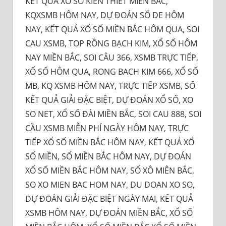
KẾT QUẢ XỔ SỐ KIẾN THIẾT MIỀN BẮC,
KQXSMB HÔM NAY, DỰ ĐOÁN SỐ DE HÔM
NAY, KẾT QUẢ XỔ SỐ MIỀN BẮC HÔM QUA, SOI
CAU XSMB, TOP RỒNG BẠCH KIM, XỔ SỐ HÔM
NAY MIỀN BẮC, SOI CÂU 366, XSMB TRỰC TIẾP,
XỔ SỐ HÔM QUA, RONG BACH KIM 666, XỔ SỐ
MB, KQ XSMB HÔM NAY, TRỰC TIẾP XSMB, SỐ
KẾT QUẢ GIẢI ĐẶC BIỆT, DỰ ĐOÁN XỔ SỐ, XO
SO NET, XỔ SỐ ĐÀI MIỀN BẮC, SOI CAU 888, SOI
CẦU XSMB MIỄN PHÍ NGÀY HÔM NAY, TRỰC
TIẾP XỔ SỐ MIỀN BẮC HÔM NAY, KẾT QUẢ XỔ
SỐ MIỀN, SỐ MIỀN BẮC HÔM NAY, DỰ ĐOÁN
XỔ SỐ MIỀN BẮC HÔM NAY, SỔ XÔ MIÊN BẮC,
SO XO MIEN BAC HOM NAY, DU DOAN XO SO,
DỰ ĐOÁN GIẢI ĐẶC BIỆT NGÀY MAI, KẾT QUẢ
XSMB HÔM NAY, DỰ ĐOÁN MIỀN BẮC, XỔ SỐ