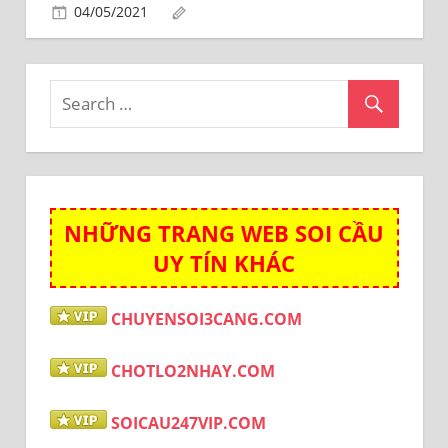
04/05/2021
cả
nước.
NHỮNG TRANG WEB SOI CẦU
UY TÍN KHÁC
CHUYENSOI3CANG.COM
CHOTLO2NHAY.COM
SOICAU247VIP.COM