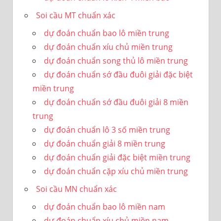
Soi cầu MT chuẩn xác
dự đoán chuẩn bao lô miền trung
dự đoán chuẩn xíu chủ miền trung
dự đoán chuẩn song thủ lô miền trung
dự đoán chuẩn sớ đầu đuôi giải đặc biệt
miền trung
dự đoán chuẩn sớ đầu đuôi giải 8 miền
trung
dự đoán chuẩn lô 3 số miền trung
dự đoán chuẩn giải 8 miền trung
dự đoán chuẩn giải đặc biệt miền trung
dự đoán chuẩn cặp xíu chủ miền trung
Soi cầu MN chuẩn xác
dự đoán chuẩn bao lô miền nam
dự đoán chuẩn xíu chủ miền nam