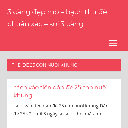
Skip
3 càng đẹp mb – bạch thủ đề
to
content
chuẩn xác – soi 3 càng
Chúng
tôi
tự
MENU
hào
là
sự
THẺ:
ĐỀ 25 CON NUÔI KHUNG
lựa
chọn
hàng
cách vào tiền dàn đề 25 con nuôi
đầu
khung
của
hàng
cách vào tiền dàn đề 25 con nuôi khung Dàn
ngàn
đề 25 số nuôi 3 ngày là cách chơi mà anh
…
khách
hàng
trên