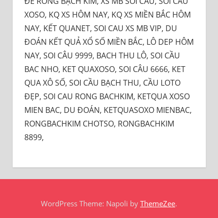
ĐỀ RỒNG BẠCH KIM, XS MB SOI CAU, SOI CAU
XOSO, KQ XS HÔM NAY, KQ XS MIỀN BẮC HÔM
NAY, KẾT QUANET, SOI CAU XS MB VIP, DU
ĐOÁN KẾT QUẢ XỔ SỐ MIỀN BẮC, LÔ DEP HÔM
NAY, SOI CÂU 9999, BACH THU LÔ, SOI CẦU
BAC NHO, KET QUAXOSO, SOI CÂU 6666, KET
QUA XÔ SỐ, SOI CẦU BẠCH THU, CẦU LOTO
ĐẸP, SOI CAU RONG BACHKIM, KETQUA XOSO
MIEN BAC, DU ĐOÁN, KETQUASOXO MIENBAC,
RONGBACHKIM CHOTSO, RONGBACHKIM
8899,
WordPress Theme: Napoli by
ThemeZee
.