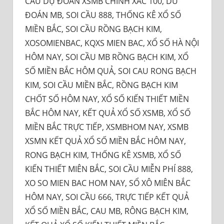
CẦU DỰ ĐOÁN XSMB CHÍNH XÁC 100, DU
ĐOÁN MB, SOI CẦU 888, THỐNG KÊ XỔ SỐ
MIỀN BẮC, SOI CẦU RỒNG BẠCH KIM,
XOSOMIENBAC, KQXS MIEN BAC, XỔ SỐ HÀ NỘI
HÔM NAY, SOI CẦU MB RỒNG BẠCH KIM, XỔ
SỐ MIỀN BẮC HÔM QUẢ, SOI CAU RONG BẠCH
KIM, SOI CẦU MIỀN BẮC, RỒNG BẠCH KIM
CHỐT SỐ HÔM NAY, XỔ SỐ KIẾN THIẾT MIỀN
BẮC HÔM NAY, KẾT QUẢ XỔ SỐ XSMB, XỔ SỐ
MIỀN BẮC TRỰC TIẾP, XSMBHOM NAY, XSMB
XSMN KẾT QUẢ XỔ SỐ MIỀN BẮC HÔM NAY,
RONG BẠCH KIM, THỐNG KÊ XSMB, XỔ SỐ
KIẾN THIẾT MIÊN BẮC, SOI CẦU MIỄN PHÍ 888,
XO SO MIEN BAC HOM NAY, SỔ XÔ MIÊN BẮC
HÔM NAY, SOI CẦU 666, TRỰC TIẾP KẾT QUẢ
XỔ SỐ MIỀN BẮC, CAU MB, RÔNG BẠCH KIM,