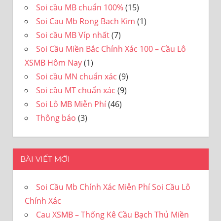
Soi cầu MB chuẩn 100%
(15)
Soi Cau Mb Rong Bach Kim
(1)
Soi cầu MB Víp nhất
(7)
Soi Cầu Miền Bắc Chính Xác 100 – Cầu Lô
XSMB Hôm Nay
(1)
Soi cầu MN chuẩn xác
(9)
Soi cầu MT chuẩn xác
(9)
Soi Lô MB Miễn Phí
(46)
Thông báo
(3)
BÀI VIẾT MỚI
Soi Cầu Mb Chính Xác Miễn Phí Soi Cầu Lô
Chính Xác
Cau XSMB – Thống Kê Cầu Bạch Thủ Miền