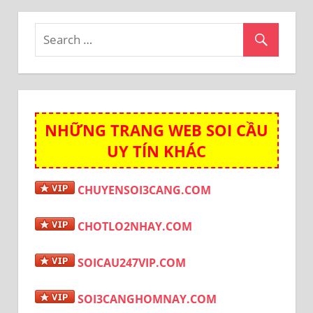
NHỮNG TRANG WEB SOI CẦU
UY TÍN KHÁC
CHUYENSOI3CANG.COM
CHOTLO2NHAY.COM
SOICAU247VIP.COM
SOI3CANGHOMNAY.COM