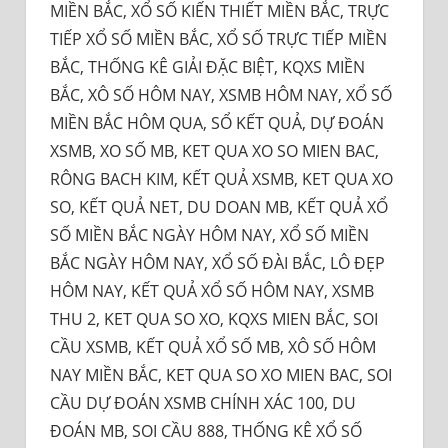
MIỀN BẮC, XỔ SỐ KIẾN THIẾT MIỀN BẮC, TRỰC
TIẾP XỔ SỐ MIỀN BẮC, XỔ SỐ TRỰC TIẾP MIỀN
BẮC, THỐNG KÊ GIẢI ĐẶC BIỆT, KQXS MIỀN
BẮC, XÔ SỐ HÔM NAY, XSMB HÔM NAY, XỔ SỐ
MIỀN BẮC HÔM QUA, SỔ KẾT QUẢ, DỰ ĐOÁN
XSMB, XO SỐ MB, KET QUA XO SO MIEN BAC,
RÔNG BACH KIM, KẾT QUẢ XSMB, KET QUA XO
SO, KẾT QUẢ NET, DU DOAN MB, KẾT QUẢ XỔ
SỐ MIỀN BẮC NGÀY HÔM NAY, XỔ SỐ MIỀN
BẮC NGÀY HÔM NAY, XỔ SỐ ĐÀI BẮC, LÔ ĐẸP
HÔM NAY, KẾT QUẢ XỔ SỐ HÔM NAY, XSMB
THU 2, KET QUA SO XO, KQXS MIEN BẮC, SOI
CẦU XSMB, KẾT QUẢ XỔ SỐ MB, XÔ SỐ HÔM
NAY MIỀN BẮC, KET QUA SO XO MIEN BAC, SOI
CẦU DỰ ĐOÁN XSMB CHÍNH XÁC 100, DU
ĐOÁN MB, SOI CẦU 888, THỐNG KÊ XỔ SỐ