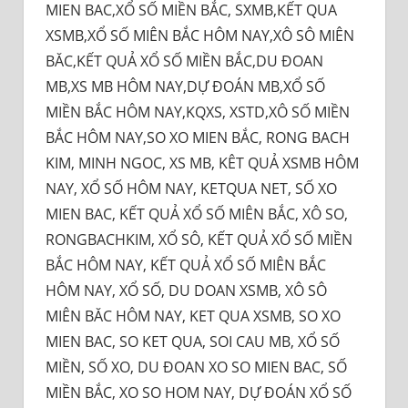
MIEN BAC,XỔ SỐ MIỀN BẮC, SXMB,KẾT QUA
XSMB,XỔ SỐ MIÊN BẮC HÔM NAY,XÔ SÔ MIÊN
BĂC,KẾT QUẢ XỔ SỐ MIỀN BẮC,DU ĐOAN
MB,XS MB HÔM NAY,DỰ ĐOÁN MB,XỔ SỐ
MIỀN BẮC HÔM NAY,KQXS, XSTD,XÔ SỐ MIỀN
BẮC HÔM NAY,SO XO MIEN BẮC, RONG BACH
KIM, MINH NGOC, XS MB, KÊT QUẢ XSMB HÔM
NAY, XỔ SỐ HÔM NAY, KETQUA NET, SỐ XO
MIEN BAC, KẾT QUẢ XỔ SỐ MIÊN BẮC, XÔ SO,
RONGBACHKIM, XỔ SÔ, KẾT QUẢ XỔ SỐ MIỀN
BẮC HÔM NAY, KẾT QUẢ XỔ SỐ MIÊN BẮC
HÔM NAY, XỔ SỐ, DU DOAN XSMB, XÔ SÔ
MIÊN BĂC HÔM NAY, KET QUA XSMB, SO XO
MIEN BAC, SO KET QUA, SOI CAU MB, XỔ SỐ
MIỀN, SỐ XO, DU ĐOAN XO SO MIEN BAC, SỐ
MIỀN BẮC, XO SO HOM NAY, DỰ ĐOÁN XỔ SỐ