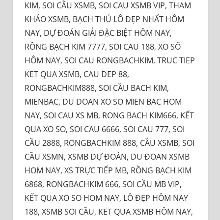
KIM, SOI CÂU XSMB, SOI CAU XSMB VIP, THAM
KHẢO XSMB, BẠCH THỦ LÔ ĐẸP NHẤT HÔM
NAY, DỰ ĐOÁN GIẢI ĐẶC BIỆT HÔM NAY,
RỒNG BẠCH KIM 7777, SOI CAU 188, XO SỐ
HÔM NAY, SOI CAU RONGBACHKIM, TRUC TIEP
KET QUA XSMB, CAU DEP 88,
RONGBACHKIM888, SOI CẦU BACH KIM,
MIENBAC, DU DOAN XO SO MIEN BAC HOM
NAY, SOI CAU XS MB, RONG BACH KIM666, KẾT
QUA XO SO, SOI CAU 6666, SOI CAU 777, SOI
CẦU 2888, RONGBACHKIM 888, CẦU XSMB, SOI
CẦU XSMN, XSMB DỰ ĐOÁN, DU ĐOAN XSMB
HOM NAY, XS TRỰC TIẾP MB, RỒNG BẠCH KIM
6868, RONGBACHKIM 666, SOI CẦU MB VIP,
KẾT QUA XO SO HOM NAY, LÔ ĐẸP HÔM NAY
188, XSMB SOI CẦU, KET QUA XSMB HÔM NAY,