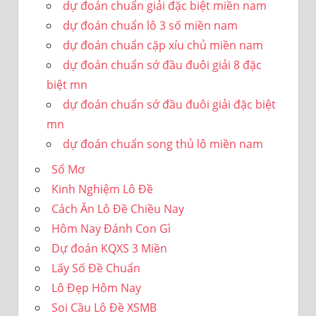
dự đoán chuẩn giải đặc biệt miền nam
dự đoán chuẩn lô 3 số miền nam
dự đoán chuẩn cặp xíu chủ miền nam
dự đoán chuẩn sớ đầu đuôi giải 8 đặc
biệt mn
dự đoán chuẩn sớ đầu đuôi giải đặc biệt
mn
dự đoán chuẩn song thủ lô miền nam
Sổ Mơ
Kinh Nghiệm Lô Đề
Cách Ăn Lô Đề Chiều Nay
Hôm Nay Đánh Con Gì
Dự đoán KQXS 3 Miền
Lấy Số Đề Chuẩn
Lô Đẹp Hôm Nay
Soi Cầu Lô Đề XSMB