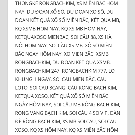
THONGKE RONGBACHKIM, XS MIÊN BAC HOM
NAY, DU ĐOÁN XỔ SỐ, DU DOAN XO SỐ, DU
DOAN KẾT QUẢ XỔ SỐ MIỀN BẮC, KẾT QUA MB,
KQ XSMB HOM NAY, KQ XS MB HOM NAY,
KETQUAXOSO MIENBAC, SOI CÂU 88, XS HÀ
NỘI HOM NAY, SOI CẦU XS MB, XÔ SÔ MIÊN
BĂC NGAY HÔM NAY, XO MIEN BẮC, XSMB
RONGBACHKIM, DU ĐOAN KET QUA XSMB,
RONGBACHKIM 247, RONGBACHKIM 777, LO
KHUNG 1 NGAY, SOI CAU MIEN BẮC, CAU
LOTO, SOI CAU 3CANG, CẦU RÔNG BACH KIM,
KETQUA XOSO, KẾT QUẢ XỔ SỐ MIÊN BẮC
NGÀY HÔM NAY, SOI CÂU MB RÔNG BACH KIM,
RONG VANG BẠCH KIM, SOI CÂU 4 SO VIP, DÀN
ĐỀ RỒNG BẠCH KIM, XS MB SOI CAU, SOI CAU
XOSO, KQ XS HÔM NAY, KQ XS MIỀN BẮC HÔM