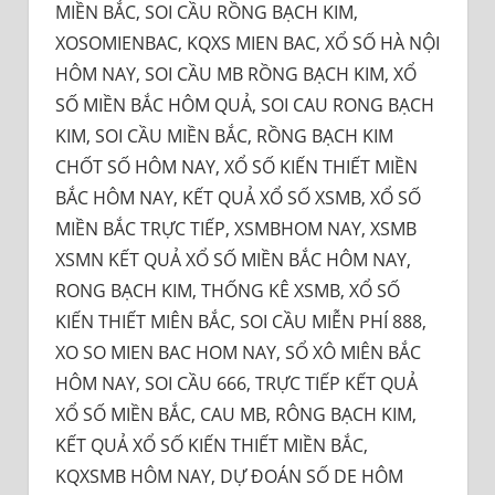
MIỀN BẮC, SOI CẦU RỒNG BẠCH KIM,
XOSOMIENBAC, KQXS MIEN BAC, XỔ SỐ HÀ NỘI
HÔM NAY, SOI CẦU MB RỒNG BẠCH KIM, XỔ
SỐ MIỀN BẮC HÔM QUẢ, SOI CAU RONG BẠCH
KIM, SOI CẦU MIỀN BẮC, RỒNG BẠCH KIM
CHỐT SỐ HÔM NAY, XỔ SỐ KIẾN THIẾT MIỀN
BẮC HÔM NAY, KẾT QUẢ XỔ SỐ XSMB, XỔ SỐ
MIỀN BẮC TRỰC TIẾP, XSMBHOM NAY, XSMB
XSMN KẾT QUẢ XỔ SỐ MIỀN BẮC HÔM NAY,
RONG BẠCH KIM, THỐNG KÊ XSMB, XỔ SỐ
KIẾN THIẾT MIÊN BẮC, SOI CẦU MIỄN PHÍ 888,
XO SO MIEN BAC HOM NAY, SỔ XÔ MIÊN BẮC
HÔM NAY, SOI CẦU 666, TRỰC TIẾP KẾT QUẢ
XỔ SỐ MIỀN BẮC, CAU MB, RÔNG BẠCH KIM,
KẾT QUẢ XỔ SỐ KIẾN THIẾT MIỀN BẮC,
KQXSMB HÔM NAY, DỰ ĐOÁN SỐ DE HÔM