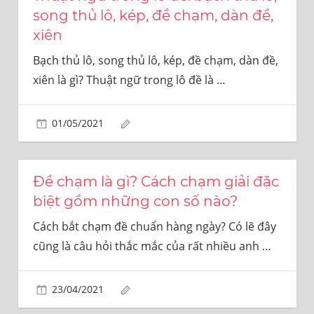
song thủ lô, kép, đề chạm, dàn đề,
xiên
Bạch thủ lô, song thủ lô, kép, đề chạm, dàn đề,
xiên là gì? Thuật ngữ trong lô đề là
…
01/05/2021
Đề chạm là gì? Cách chạm giải đặc
biệt gồm những con số nào?
Cách bắt chạm đề chuẩn hàng ngày? Có lẽ đây
cũng là câu hỏi thắc mắc của rất nhiều anh
…
23/04/2021