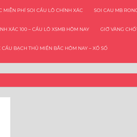
C MIỄN PHÍ SOI CẦU LÔ CHÍNH XÁC
SOI CAU MB RON
ÍNH XÁC 100 – CẦU LÔ XSMB HÔM NAY
GIỜ VÀNG CHỐT
 CẦU BẠCH THỦ MIỀN BẮC HÔM NAY – XỔ SỐ