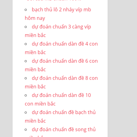
bạch thủ lô 2 nháy víp mb
hôm nay
dự đoán chuẩn 3 càng víp
miền bắc
dự đoán chuẩn dàn đề 4 con
miền bắc
dự đoán chuẩn dàn đề 6 con
miền bắc
dự đoán chuẩn dàn đề 8 con
miền bắc
dự đoán chuẩn dàn đề 10
con miền bắc
dự đoán chuẩn đề bạch thủ
miền bắc
dự đoán chuẩn đề song thủ