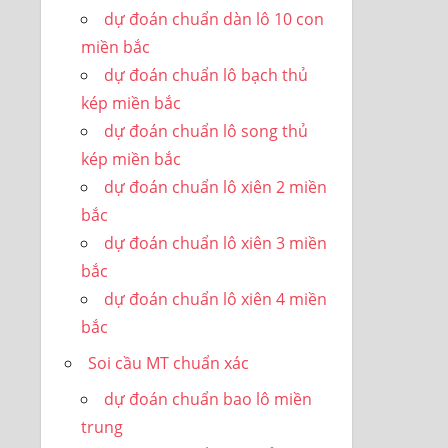
dự đoán chuẩn dàn lô 10 con
miền bắc
dự đoán chuẩn lô bạch thủ
kép miền bắc
dự đoán chuẩn lô song thủ
kép miền bắc
dự đoán chuẩn lô xiên 2 miền
bắc
dự đoán chuẩn lô xiên 3 miền
bắc
dự đoán chuẩn lô xiên 4 miền
bắc
Soi cầu MT chuẩn xác
dự đoán chuẩn bao lô miền
trung