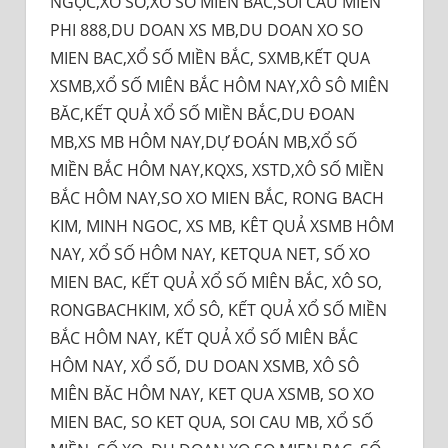
NGỌC,XÔ SỐ,XỔ SO MIỀN BẮC,SOI CAU MIEN
PHI 888,DU DOAN XS MB,DU DOAN XO SO
MIEN BAC,XỔ SỐ MIỀN BẮC, SXMB,KẾT QUA
XSMB,XỔ SỐ MIÊN BẮC HÔM NAY,XÔ SÔ MIÊN
BĂC,KẾT QUẢ XỔ SỐ MIỀN BẮC,DU ĐOAN
MB,XS MB HÔM NAY,DỰ ĐOÁN MB,XỔ SỐ
MIỀN BẮC HÔM NAY,KQXS, XSTD,XÔ SỐ MIỀN
BẮC HÔM NAY,SO XO MIEN BẮC, RONG BACH
KIM, MINH NGOC, XS MB, KÊT QUẢ XSMB HÔM
NAY, XỔ SỐ HÔM NAY, KETQUA NET, SỐ XO
MIEN BAC, KẾT QUẢ XỔ SỐ MIÊN BẮC, XÔ SO,
RONGBACHKIM, XỔ SÔ, KẾT QUẢ XỔ SỐ MIỀN
BẮC HÔM NAY, KẾT QUẢ XỔ SỐ MIÊN BẮC
HÔM NAY, XỔ SỐ, DU DOAN XSMB, XÔ SÔ
MIÊN BĂC HÔM NAY, KET QUA XSMB, SO XO
MIEN BAC, SO KET QUA, SOI CAU MB, XỔ SỐ