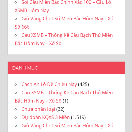
Soi Cầu Miền Bắc Chính Xác 100 – Cầu Lô
XSMB Hôm Nay
Giờ Vàng Chốt Số Miền Bắc Hôm Nay – Xổ
Số 666
Cau XSMB – Thống Kê Cầu Bạch Thủ Miền
Bắc Hôm Nay – Xổ Số
DANH MỤC
Cách Ăn Lô Đề Chiều Nay
(425)
Cau XSMB – Thống Kê Cầu Bạch Thủ Miền
Bắc Hôm Nay – Xổ Số
(1)
Chưa phân loại
(32)
Dự đoán KQXS 3 Miền
(1.519)
Giờ Vàng Chốt Số Miền Bắc Hôm Nay – Xổ