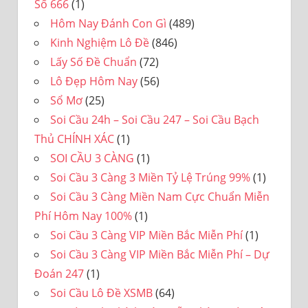
Số 666
(1)
Hôm Nay Đánh Con Gì
(489)
Kinh Nghiệm Lô Đề
(846)
Lấy Số Đề Chuẩn
(72)
Lô Đẹp Hôm Nay
(56)
Sổ Mơ
(25)
Soi Cầu 24h – Soi Cầu 247 – Soi Cầu Bạch
Thủ CHÍNH XÁC
(1)
SOI CẦU 3 CÀNG
(1)
Soi Cầu 3 Càng 3 Miền Tỷ Lệ Trúng 99%
(1)
Soi Cầu 3 Càng Miền Nam Cực Chuẩn Miễn
Phí Hôm Nay 100%
(1)
Soi Cầu 3 Càng VIP Miền Bắc Miễn Phí
(1)
Soi Cầu 3 Càng VIP Miền Bắc Miễn Phí – Dự
Đoán 247
(1)
Soi Cầu Lô Đề XSMB
(64)