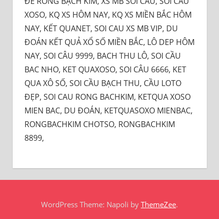
ĐỀ RỒNG BẠCH KIM, XS MB SOI CAU, SOI CAU
XOSO, KQ XS HÔM NAY, KQ XS MIỀN BẮC HÔM
NAY, KẾT QUANET, SOI CAU XS MB VIP, DU
ĐOÁN KẾT QUẢ XỔ SỐ MIỀN BẮC, LÔ DEP HÔM
NAY, SOI CÂU 9999, BACH THU LÔ, SOI CẦU
BAC NHO, KET QUAXOSO, SOI CÂU 6666, KET
QUA XÔ SỐ, SOI CẦU BẠCH THU, CẦU LOTO
ĐẸP, SOI CAU RONG BACHKIM, KETQUA XOSO
MIEN BAC, DU ĐOÁN, KETQUASOXO MIENBAC,
RONGBACHKIM CHOTSO, RONGBACHKIM
8899,
WordPress Theme: Napoli by
ThemeZee
.