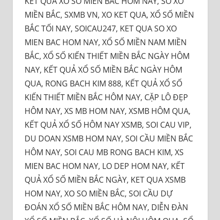
KẾT QUẢ XỔ SỐ MIỀN BẮC HÔM NAY, SO XO
MIỀN BẮC, SXMB VN, XO KET QUA, XỔ SỐ MIỀN
BẮC TỐI NAY, SOICAU247, KET QUA SO XO
MIEN BAC HOM NAY, XỔ SỐ MIỀN NAM MIỀN
BẮC, XỔ SỐ KIẾN THIẾT MIỀN BẮC NGÀY HÔM
NAY, KẾT QUẢ XỔ SỐ MIỀN BẮC NGÀY HÔM
QUA, RONG BACH KIM 888, KẾT QUẢ XỔ SỐ
KIẾN THIẾT MIỀN BẮC HÔM NAY, CẶP LÔ ĐẸP
HÔM NAY, XS MB HOM NAY, XSMB HÔM QUA,
KẾT QUẢ XỔ SỐ HÔM NAY XSMB, SOI CAU VIP,
DU DOAN XSMB HOM NAY, SOI CẦU MIỀN BẮC
HÔM NAY, SOI CAU MB RONG BACH KIM, XS
MIEN BAC HOM NAY, LO DEP HOM NAY, KẾT
QUẢ XỔ SỐ MIỀN BẮC NGÀY, KET QUA XSMB
HOM NAY, XO SO MIỀN BẮC, SOI CẦU DỰ
ĐOÁN XỔ SỐ MIỀN BẮC HÔM NAY, DIỄN ĐÀN