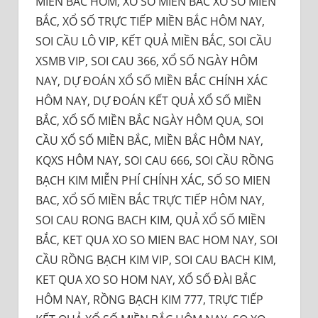
MIỀN BẮC HÔM, XỔ SỐ MIỀN BẮC XỔ SỐ MIỀN
BẮC, XỔ SỐ TRỰC TIẾP MIỀN BẮC HÔM NAY,
SOI CẦU LÔ VIP, KẾT QUẢ MIỀN BẮC, SOI CẦU
XSMB VIP, SOI CAU 366, XỔ SỐ NGÀY HÔM
NAY, DỰ ĐOÁN XỔ SỐ MIỀN BẮC CHÍNH XÁC
HÔM NAY, DỰ ĐOÁN KẾT QUẢ XỔ SỐ MIỀN
BẮC, XỔ SỐ MIỀN BẮC NGÀY HÔM QUA, SOI
CẦU XỔ SỐ MIỀN BẮC, MIỀN BẮC HÔM NAY,
KQXS HÔM NAY, SOI CAU 666, SOI CẦU RỒNG
BẠCH KIM MIỄN PHÍ CHÍNH XÁC, SỐ SO MIEN
BAC, XỔ SỐ MIỀN BẮC TRỰC TIẾP HÔM NAY,
SOI CAU RONG BACH KIM, QUẢ XỔ SỐ MIỀN
BẮC, KET QUA XO SO MIEN BAC HOM NAY, SOI
CẦU RỒNG BẠCH KIM VIP, SOI CAU BACH KIM,
KET QUA XO SO HOM NAY, XỔ SỐ ĐÀI BẮC
HÔM NAY, RỒNG BẠCH KIM 777, TRỰC TIẾP