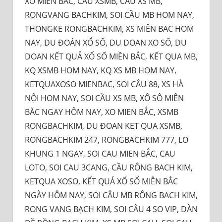
XÔ MIÊN BÂC, CÂU XSMB, CAU XS MB,
RONGVANG BACHKIM, SOI CẦU MB HOM NAY,
THONGKE RONGBACHKIM, XS MIÊN BAC HOM
NAY, DU ĐOÁN XỔ SỐ, DU DOAN XO SỐ, DU
DOAN KẾT QUẢ XỔ SỐ MIỀN BẮC, KẾT QUA MB,
KQ XSMB HOM NAY, KQ XS MB HOM NAY,
KETQUAXOSO MIENBAC, SOI CÂU 88, XS HÀ
NỘI HOM NAY, SOI CẦU XS MB, XÔ SÔ MIÊN
BĂC NGAY HÔM NAY, XO MIEN BẮC, XSMB
RONGBACHKIM, DU ĐOAN KET QUA XSMB,
RONGBACHKIM 247, RONGBACHKIM 777, LO
KHUNG 1 NGAY, SOI CAU MIEN BẮC, CAU
LOTO, SOI CAU 3CANG, CẦU RÔNG BACH KIM,
KETQUA XOSO, KẾT QUẢ XỔ SỐ MIÊN BẮC
NGÀY HÔM NAY, SOI CÂU MB RÔNG BACH KIM,
RONG VANG BẠCH KIM, SOI CÂU 4 SO VIP, DÀN