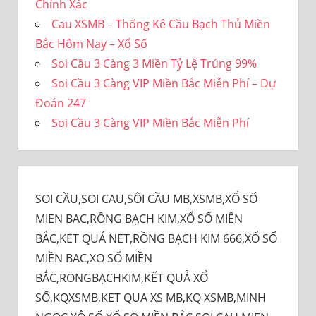
Chính Xác
Cau XSMB – Thống Kê Cầu Bạch Thủ Miền
Bắc Hôm Nay – Xổ Số
Soi Cầu 3 Càng 3 Miền Tỷ Lệ Trúng 99%
Soi Cầu 3 Càng VIP Miền Bắc Miễn Phí – Dự
Đoán 247
Soi Cầu 3 Càng VIP Miền Bắc Miễn Phí
SOI CẦU,SOI CAU,SÔI CẦU MB,XSMB,XỔ SỐ
MIEN BAC,RỒNG BẠCH KIM,XỔ SỐ MIÊN
BẮC,KET QUẢ NET,RỒNG BẠCH KIM 666,XỔ SỐ
MIỀN BAC,XO SỐ MIỀN
BẮC,RONGBẠCHKIM,KẾT QUẢ XỔ
SỐ,KQXSMB,KET QUA XS MB,KQ XSMB,MINH