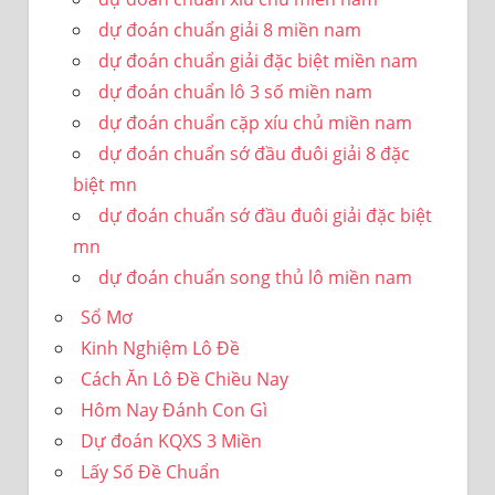
dự đoán chuẩn giải 8 miền nam
dự đoán chuẩn giải đặc biệt miền nam
dự đoán chuẩn lô 3 số miền nam
dự đoán chuẩn cặp xíu chủ miền nam
dự đoán chuẩn sớ đầu đuôi giải 8 đặc
biệt mn
dự đoán chuẩn sớ đầu đuôi giải đặc biệt
mn
dự đoán chuẩn song thủ lô miền nam
Sổ Mơ
Kinh Nghiệm Lô Đề
Cách Ăn Lô Đề Chiều Nay
Hôm Nay Đánh Con Gì
Dự đoán KQXS 3 Miền
Lấy Số Đề Chuẩn