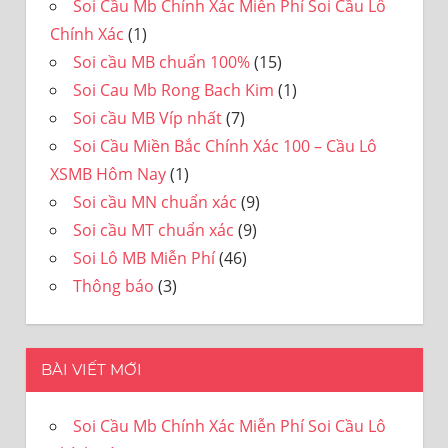
Soi Cầu Mb Chính Xác Miễn Phí Soi Cầu Lô
Chính Xác
(1)
Soi cầu MB chuẩn 100%
(15)
Soi Cau Mb Rong Bach Kim
(1)
Soi cầu MB Víp nhất
(7)
Soi Cầu Miền Bắc Chính Xác 100 – Cầu Lô
XSMB Hôm Nay
(1)
Soi cầu MN chuẩn xác
(9)
Soi cầu MT chuẩn xác
(9)
Soi Lô MB Miễn Phí
(46)
Thông báo
(3)
BÀI VIẾT MỚI
Soi Cầu Mb Chính Xác Miễn Phí Soi Cầu Lô