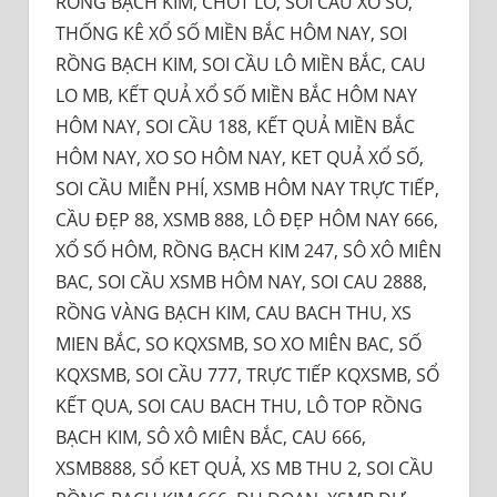
RỒNG BẠCH KIM, CHOT LO, SOI CẦU XỔ SỐ,
THỐNG KÊ XỔ SỐ MIỀN BẮC HÔM NAY, SOI
RỒNG BẠCH KIM, SOI CẦU LÔ MIỀN BẮC, CAU
LO MB, KẾT QUẢ XỔ SỐ MIỀN BẮC HÔM NAY
HÔM NAY, SOI CẦU 188, KẾT QUẢ MIỀN BẮC
HÔM NAY, XO SO HÔM NAY, KET QUẢ XỔ SỐ,
SOI CẦU MIỄN PHÍ, XSMB HÔM NAY TRỰC TIẾP,
CẦU ĐẸP 88, XSMB 888, LÔ ĐẸP HÔM NAY 666,
XỔ SỐ HÔM, RỒNG BẠCH KIM 247, SÔ XÔ MIÊN
BAC, SOI CẦU XSMB HÔM NAY, SOI CAU 2888,
RỒNG VÀNG BẠCH KIM, CAU BACH THU, XS
MIEN BẮC, SO KQXSMB, SO XO MIÊN BAC, SỐ
KQXSMB, SOI CẦU 777, TRỰC TIẾP KQXSMB, SỔ
KẾT QUA, SOI CAU BACH THU, LÔ TOP RỒNG
BẠCH KIM, SÔ XÔ MIÊN BẮC, CAU 666,
XSMB888, SỔ KET QUẢ, XS MB THU 2, SOI CẦU