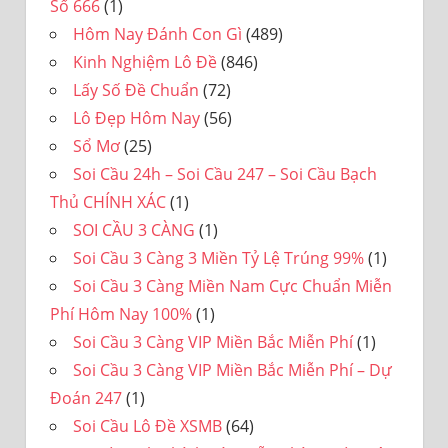
Số 666
(1)
Hôm Nay Đánh Con Gì
(489)
Kinh Nghiệm Lô Đề
(846)
Lấy Số Đề Chuẩn
(72)
Lô Đẹp Hôm Nay
(56)
Sổ Mơ
(25)
Soi Cầu 24h – Soi Cầu 247 – Soi Cầu Bạch
Thủ CHÍNH XÁC
(1)
SOI CẦU 3 CÀNG
(1)
Soi Cầu 3 Càng 3 Miền Tỷ Lệ Trúng 99%
(1)
Soi Cầu 3 Càng Miền Nam Cực Chuẩn Miễn
Phí Hôm Nay 100%
(1)
Soi Cầu 3 Càng VIP Miền Bắc Miễn Phí
(1)
Soi Cầu 3 Càng VIP Miền Bắc Miễn Phí – Dự
Đoán 247
(1)
Soi Cầu Lô Đề XSMB
(64)