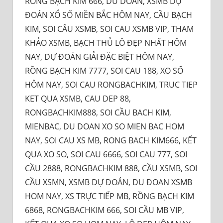
RỒNG BẠCH KIM 666, DU DOAN, XSMB DỰ
ĐOÁN XỔ SỐ MIỀN BẮC HÔM NAY, CẦU BẠCH
KIM, SOI CÂU XSMB, SOI CAU XSMB VIP, THAM
KHẢO XSMB, BẠCH THỦ LÔ ĐẸP NHẤT HÔM
NAY, DỰ ĐOÁN GIẢI ĐẶC BIỆT HÔM NAY,
RỒNG BẠCH KIM 7777, SOI CAU 188, XO SỐ
HÔM NAY, SOI CAU RONGBACHKIM, TRUC TIEP
KET QUA XSMB, CAU DEP 88,
RONGBACHKIM888, SOI CẦU BACH KIM,
MIENBAC, DU DOAN XO SO MIEN BAC HOM
NAY, SOI CAU XS MB, RONG BACH KIM666, KẾT
QUA XO SO, SOI CAU 6666, SOI CAU 777, SOI
CẦU 2888, RONGBACHKIM 888, CẦU XSMB, SOI
CẦU XSMN, XSMB DỰ ĐOÁN, DU ĐOAN XSMB
HOM NAY, XS TRỰC TIẾP MB, RỒNG BẠCH KIM
6868, RONGBACHKIM 666, SOI CẦU MB VIP,