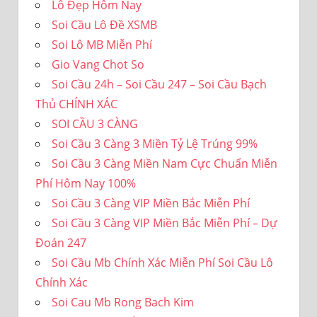
Lô Đẹp Hôm Nay
Soi Cầu Lô Đề XSMB
Soi Lô MB Miễn Phí
Gio Vang Chot So
Soi Cầu 24h – Soi Cầu 247 – Soi Cầu Bạch
Thủ CHÍNH XÁC
SOI CẦU 3 CÀNG
Soi Cầu 3 Càng 3 Miền Tỷ Lệ Trúng 99%
Soi Cầu 3 Càng Miền Nam Cực Chuẩn Miễn
Phí Hôm Nay 100%
Soi Cầu 3 Càng VIP Miền Bắc Miễn Phí
Soi Cầu 3 Càng VIP Miền Bắc Miễn Phí – Dự
Đoán 247
Soi Cầu Mb Chính Xác Miễn Phí Soi Cầu Lô
Chính Xác
Soi Cau Mb Rong Bach Kim