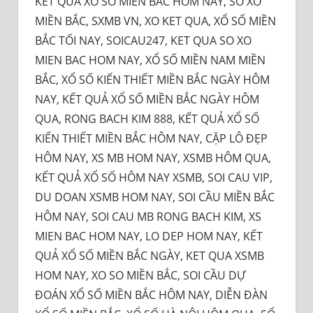
KẾT QUẢ XỔ SỐ MIỀN BẮC HÔM NAY, SO XO
MIỀN BẮC, SXMB VN, XO KET QUA, XỔ SỐ MIỀN
BẮC TỐI NAY, SOICAU247, KET QUA SO XO
MIEN BAC HOM NAY, XỔ SỐ MIỀN NAM MIỀN
BẮC, XỔ SỐ KIẾN THIẾT MIỀN BẮC NGÀY HÔM
NAY, KẾT QUẢ XỔ SỐ MIỀN BẮC NGÀY HÔM
QUA, RONG BACH KIM 888, KẾT QUẢ XỔ SỐ
KIẾN THIẾT MIỀN BẮC HÔM NAY, CẶP LÔ ĐẸP
HÔM NAY, XS MB HOM NAY, XSMB HÔM QUA,
KẾT QUẢ XỔ SỐ HÔM NAY XSMB, SOI CAU VIP,
DU DOAN XSMB HOM NAY, SOI CẦU MIỀN BẮC
HÔM NAY, SOI CAU MB RONG BACH KIM, XS
MIEN BAC HOM NAY, LO DEP HOM NAY, KẾT
QUẢ XỔ SỐ MIỀN BẮC NGÀY, KET QUA XSMB
HOM NAY, XO SO MIỀN BẮC, SOI CẦU DỰ
ĐOÁN XỔ SỐ MIỀN BẮC HÔM NAY, DIỄN ĐÀN