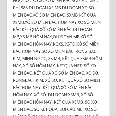
NGỌC,XÔ SỐ,XỔ SO MIỀN BẮC,SOI CAU MIEN
PHI 888,DU DOAN XS MB,DU DOAN XO SO
MIEN BAC,XỔ SỐ MIỀN BẮC, SXMB,KẾT QUA
XSMB,XỔ SỐ MIÊN BẮC HÔM NAY,XÔ SÔ MIÊN
BĂC,KẾT QUẢ XỔ SỐ MIỀN BẮC,DU ĐOAN
MB,XS MB HÔM NAY,DỰ ĐOÁN MB,XỔ SỐ
MIỀN BẮC HÔM NAY,KQXS, XSTD,XÔ SỐ MIỀN
BẮC HÔM NAY,SO XO MIEN BẮC, RONG BACH
KIM, MINH NGOC, XS MB, KÊT QUẢ XSMB HÔM
NAY, XỔ SỐ HÔM NAY, KETQUA NET, SỐ XO
MIEN BAC, KẾT QUẢ XỔ SỐ MIÊN BẮC, XÔ SO,
RONGBACHKIM, XỔ SÔ, KẾT QUẢ XỔ SỐ MIỀN
BẮC HÔM NAY, KẾT QUẢ XỔ SỐ MIÊN BẮC
HÔM NAY, XỔ SỐ, DU DOAN XSMB, XÔ SÔ
MIÊN BĂC HÔM NAY, KET QUA XSMB, SO XO
MIEN BAC, SO KET QUA, SOI CAU MB, XỔ SỐ