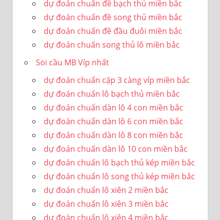
dự đoán chuẩn đề bạch thủ miền bắc
dự đoán chuẩn đề song thủ miền bắc
dự đoán chuẩn đề đầu đuôi miền bắc
dự đoán chuẩn song thủ lô miền bắc
Soi cầu MB Víp nhất
dự đoán chuẩn cặp 3 càng víp miền bắc
dự đoán chuẩn lô bạch thủ miền bắc
dự đoán chuẩn dàn lô 4 con miền bắc
dự đoán chuẩn dàn lô 6 con miền bắc
dự đoán chuẩn dàn lô 8 con miền bắc
dự đoán chuẩn dàn lô 10 con miền bắc
dự đoán chuẩn lô bạch thủ kép miền bắc
dự đoán chuẩn lô song thủ kép miền bắc
dự đoán chuẩn lô xiên 2 miền bắc
dự đoán chuẩn lô xiên 3 miền bắc
dự đoán chuẩn lô xiên 4 miền bắc