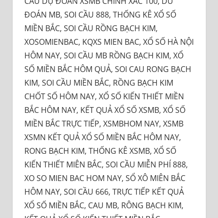
CẦU DỰ ĐOÁN XSMB CHÍNH XÁC 100, DU
ĐOÁN MB, SOI CẦU 888, THỐNG KÊ XỔ SỐ
MIỀN BẮC, SOI CẦU RỒNG BẠCH KIM,
XOSOMIENBAC, KQXS MIEN BAC, XỔ SỐ HÀ NỘI
HÔM NAY, SOI CẦU MB RỒNG BẠCH KIM, XỔ
SỐ MIỀN BẮC HÔM QUẢ, SOI CAU RONG BẠCH
KIM, SOI CẦU MIỀN BẮC, RỒNG BẠCH KIM
CHỐT SỐ HÔM NAY, XỔ SỐ KIẾN THIẾT MIỀN
BẮC HÔM NAY, KẾT QUẢ XỔ SỐ XSMB, XỔ SỐ
MIỀN BẮC TRỰC TIẾP, XSMBHOM NAY, XSMB
XSMN KẾT QUẢ XỔ SỐ MIỀN BẮC HÔM NAY,
RONG BẠCH KIM, THỐNG KÊ XSMB, XỔ SỐ
KIẾN THIẾT MIÊN BẮC, SOI CẦU MIỄN PHÍ 888,
XO SO MIEN BAC HOM NAY, SỔ XÔ MIÊN BẮC
HÔM NAY, SOI CẦU 666, TRỰC TIẾP KẾT QUẢ
XỔ SỐ MIỀN BẮC, CAU MB, RÔNG BẠCH KIM,