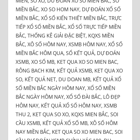
MIỀN, SỐ XO, DU ĐOAN XO SO MIEN BAC, SỐ
MIỀN BẮC, XO SO HOM NAY, DỰ ĐOÁN XỔ SỐ
MIỀN BẮC, XỔ SỐ KIẾN THIẾT MIỀN BẮC, TRỰC
TIẾP XỔ SỐ MIỀN BẮC, XỔ SỐ TRỰC TIẾP MIỀN
BẮC, THỐNG KÊ GIẢI ĐẶC BIỆT, KQXS MIỀN
BẮC, XÔ SỐ HÔM NAY, XSMB HÔM NAY, XỔ SỐ
MIỀN BẮC HÔM QUA, SỔ KẾT QUẢ, DỰ ĐOÁN
XSMB, XO SỐ MB, KET QUA XO SO MIEN BAC,
RÔNG BACH KIM, KẾT QUẢ XSMB, KET QUA XO
SO, KẾT QUẢ NET, DU DOAN MB, KẾT QUẢ XỔ
SỐ MIỀN BẮC NGÀY HÔM NAY, XỔ SỐ MIỀN
BẮC NGÀY HÔM NAY, XỔ SỐ ĐÀI BẮC, LÔ ĐẸP
HÔM NAY, KẾT QUẢ XỔ SỐ HÔM NAY, XSMB
THU 2, KET QUA SO XO, KQXS MIEN BẮC, SOI
CẦU XSMB, KẾT QUẢ XỔ SỐ MB, XÔ SỐ HÔM
NAY MIỀN BẮC, KET QUA SO XO MIEN BAC, SOI