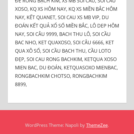
ĐỀ RỒNG BẠCH KIM, XS MB SOI CAU, SOI CAU
XOSO, KQ XS HÔM NAY, KQ XS MIỀN BẮC HÔM
NAY, KẾT QUANET, SOI CAU XS MB VIP, DU
ĐOÁN KẾT QUẢ XỔ SỐ MIỀN BẮC, LÔ DEP HÔM
NAY, SOI CÂU 9999, BACH THU LÔ, SOI CẦU
BAC NHO, KET QUAXOSO, SOI CÂU 6666, KET
QUA XÔ SỐ, SOI CẦU BẠCH THU, CẦU LOTO
ĐẸP, SOI CAU RONG BACHKIM, KETQUA XOSO
MIEN BAC, DU ĐOÁN, KETQUASOXO MIENBAC,
RONGBACHKIM CHOTSO, RONGBACHKIM
8899,
WordPress Theme: Napoli by
ThemeZee
.