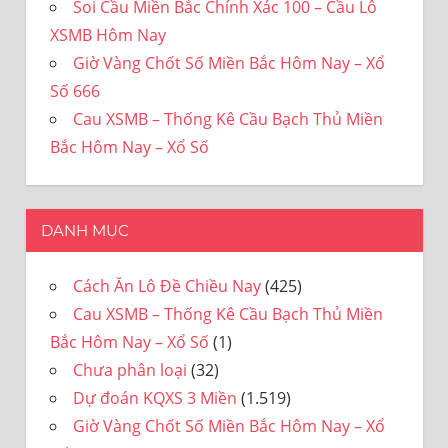
Soi Cầu Miền Bắc Chính Xác 100 – Cầu Lô
XSMB Hôm Nay
Giờ Vàng Chốt Số Miền Bắc Hôm Nay – Xổ
Số 666
Cau XSMB – Thống Kê Cầu Bạch Thủ Miền
Bắc Hôm Nay – Xổ Số
DANH MỤC
Cách Ăn Lô Đề Chiều Nay
(425)
Cau XSMB – Thống Kê Cầu Bạch Thủ Miền
Bắc Hôm Nay – Xổ Số
(1)
Chưa phân loại
(32)
Dự đoán KQXS 3 Miền
(1.519)
Giờ Vàng Chốt Số Miền Bắc Hôm Nay – Xổ