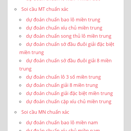
Soi cầu MT chuẩn xác
dự đoán chuẩn bao lô miền trung
dự đoán chuẩn xíu chủ miền trung
dự đoán chuẩn song thủ lô miền trung
dự đoán chuẩn sớ đầu đuôi giải đặc biệt
miền trung
dự đoán chuẩn sớ đầu đuôi giải 8 miền
trung
dự đoán chuẩn lô 3 số miền trung
dự đoán chuẩn giải 8 miền trung
dự đoán chuẩn giải đặc biệt miền trung
dự đoán chuẩn cặp xíu chủ miền trung
Soi cầu MN chuẩn xác
dự đoán chuẩn bao lô miền nam
dự đoán chuẩn xíu chủ miền nam