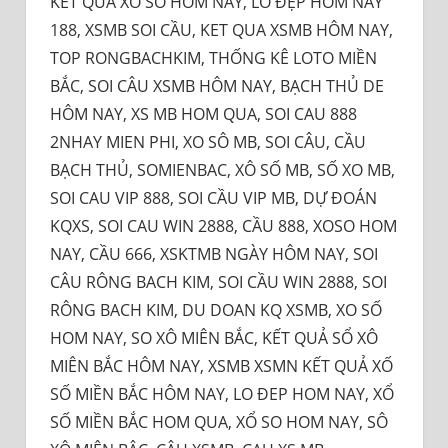
KẾT QUA XO SO HOM NAY, LÔ ĐẸP HÔM NAY
188, XSMB SOI CẦU, KET QUA XSMB HÔM NAY,
TOP RONGBACHKIM, THỐNG KÊ LOTO MIỀN
BẮC, SOI CÂU XSMB HÔM NAY, BẠCH THỦ DE
HÔM NAY, XS MB HOM QUA, SOI CAU 888
2NHAY MIEN PHI, XO SÔ MB, SOI CÂU, CẦU
BẠCH THỦ, SOMIENBAC, XÔ SỐ MB, SỐ XO MB,
SOI CAU VIP 888, SOI CẦU VIP MB, DỰ ĐOÁN
KQXS, SOI CAU WIN 2888, CẦU 888, XOSO HOM
NAY, CẦU 666, XSKTMB NGÀY HÔM NAY, SOI
CÂU RÔNG BACH KIM, SOI CẦU WIN 2888, SOI
RÔNG BACH KIM, DU DOAN KQ XSMB, XO SỐ
HOM NAY, SO XÔ MIÊN BẮC, KẾT QUẢ SỔ XÔ
MIÊN BẮC HÔM NAY, XSMB XSMN KẾT QUẢ XỐ
SỐ MIỀN BẮC HÔM NAY, LO ĐEP HOM NAY, XỔ
SỐ MIỀN BẮC HOM QUA, XỔ SO HOM NAY, SÔ