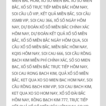
MIỀN BẮC HÔM, XỔ SỐ MIỀN BẮC XỔ SỐ MIỀN
BẮC, XỔ SỐ TRỰC TIẾP MIỀN BẮC HÔM NAY,
SOI CẦU LÔ VIP, KẾT QUẢ MIỀN BẮC, SOI CẦU
XSMB VIP, SOI CAU 366, XỔ SỐ NGÀY HÔM
NAY, DỰ ĐOÁN XỔ SỐ MIỀN BẮC CHÍNH XÁC
HÔM NAY, DỰ ĐOÁN KẾT QUẢ XỔ SỐ MIỀN
BẮC, XỔ SỐ MIỀN BẮC NGÀY HÔM QUA, SOI
CẦU XỔ SỐ MIỀN BẮC, MIỀN BẮC HÔM NAY,
KQXS HÔM NAY, SOI CAU 666, SOI CẦU RỒNG
BẠCH KIM MIỄN PHÍ CHÍNH XÁC, SỐ SO MIEN
BAC, XỔ SỐ MIỀN BẮC TRỰC TIẾP HÔM NAY,
SOI CAU RONG BACH KIM, QUẢ XỔ SỐ MIỀN
BẮC, KET QUA XO SO MIEN BAC HOM NAY, SOI
CẦU RỒNG BẠCH KIM VIP, SOI CAU BACH KIM,
KET QUA XO SO HOM NAY, XỔ SỐ ĐÀI BẮC
HÔM NAY, RỒNG BẠCH KIM 777, TRỰC TIẾP