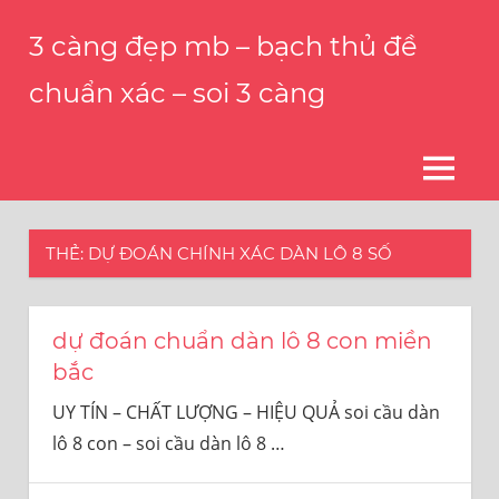
Skip
3 càng đẹp mb – bạch thủ đề
to
content
chuẩn xác – soi 3 càng
Chúng
tôi
tự
MENU
hào
là
sự
THẺ:
DỰ ĐOÁN CHÍNH XÁC DÀN LÔ 8 SỐ
lựa
chọn
hàng
dự đoán chuẩn dàn lô 8 con miền
đầu
bắc
của
hàng
UY TÍN – CHẤT LƯỢNG – HIỆU QUẢ soi cầu dàn
ngàn
lô 8 con – soi cầu dàn lô 8
…
khách
hàng
trên