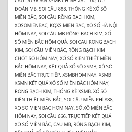
CẦU DỰ ĐOÁN XSMB CHÍNH XÁC 100, DU
ĐOÁN MB, SOI CẦU 888, THỐNG KÊ XỔ SỐ
MIỀN BẮC, SOI CẦU RỒNG BẠCH KIM,
XOSOMIENBAC, KQXS MIEN BAC, XỔ SỐ HÀ NỘI
HÔM NAY, SOI CẦU MB RỒNG BẠCH KIM, XỔ
SỐ MIỀN BẮC HÔM QUẢ, SOI CAU RONG BẠCH
KIM, SOI CẦU MIỀN BẮC, RỒNG BẠCH KIM
CHỐT SỐ HÔM NAY, XỔ SỐ KIẾN THIẾT MIỀN
BẮC HÔM NAY, KẾT QUẢ XỔ SỐ XSMB, XỔ SỐ
MIỀN BẮC TRỰC TIẾP, XSMBHOM NAY, XSMB
XSMN KẾT QUẢ XỔ SỐ MIỀN BẮC HÔM NAY,
RONG BẠCH KIM, THỐNG KÊ XSMB, XỔ SỐ
KIẾN THIẾT MIÊN BẮC, SOI CẦU MIỄN PHÍ 888,
XO SO MIEN BAC HOM NAY, SỔ XÔ MIÊN BẮC
HÔM NAY, SOI CẦU 666, TRỰC TIẾP KẾT QUẢ
XỔ SỐ MIỀN BẮC, CAU MB, RÔNG BẠCH KIM,