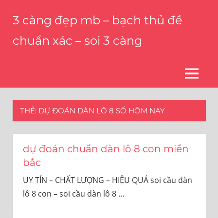
Skip
3 càng đẹp mb – bạch thủ đề
to
content
chuẩn xác – soi 3 càng
Chúng
tôi
tự
MENU
hào
là
sự
THẺ:
DỰ ĐOÁN DÀN LÔ 8 SỐ HÔM NAY
lựa
chọn
hàng
dự đoán chuẩn dàn lô 8 con miền
đầu
bắc
của
hàng
UY TÍN – CHẤT LƯỢNG – HIỆU QUẢ soi cầu dàn
ngàn
lô 8 con – soi cầu dàn lô 8
…
khách
hàng
trên