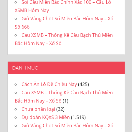
Soi Cầu Miền Bắc Chính Xác 100 – Cầu Lô
XSMB Hôm Nay
Giờ Vàng Chốt Số Miền Bắc Hôm Nay – Xổ
Số 666
Cau XSMB – Thống Kê Cầu Bạch Thủ Miền
Bắc Hôm Nay – Xổ Số
DANH MỤC
Cách Ăn Lô Đề Chiều Nay
(425)
Cau XSMB – Thống Kê Cầu Bạch Thủ Miền
Bắc Hôm Nay – Xổ Số
(1)
Chưa phân loại
(32)
Dự đoán KQXS 3 Miền
(1.519)
Giờ Vàng Chốt Số Miền Bắc Hôm Nay – Xổ