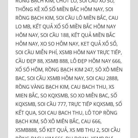
RỒNG BẠCH KIM, CHOT LO, SOI CẦU XỔ SỐ,
THỐNG KÊ XỔ SỐ MIỀN BẮC HÔM NAY, SOI
RỒNG BẠCH KIM, SOI CẦU LÔ MIỀN BẮC, CAU
LO MB, KẾT QUẢ XỔ SỐ MIỀN BẮC HÔM NAY
HÔM NAY, SOI CẦU 188, KẾT QUẢ MIỀN BẮC
HÔM NAY, XO SO HÔM NAY, KET QUẢ XỔ SỐ,
SOI CẦU MIỄN PHÍ, XSMB HÔM NAY TRỰC TIẾP,
CẦU ĐẸP 88, XSMB 888, LÔ ĐẸP HÔM NAY 666,
XỔ SỐ HÔM, RỒNG BẠCH KIM 247, SÔ XÔ MIÊN
BAC, SOI CẦU XSMB HÔM NAY, SOI CAU 2888,
RỒNG VÀNG BẠCH KIM, CAU BACH THU, XS
MIEN BẮC, SO KQXSMB, SO XO MIÊN BAC, SỐ
KQXSMB, SOI CẦU 777, TRỰC TIẾP KQXSMB, SỔ
KẾT QUA, SOI CAU BACH THU, LÔ TOP RỒNG
BẠCH KIM, SÔ XÔ MIÊN BẮC, CAU 666,
XSMB888, SỔ KET QUẢ, XS MB THU 2, SOI CẦU