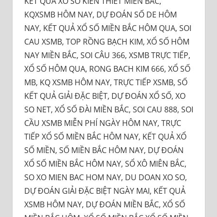
KẾT QUẢ XỔ SỐ KIẾN THIẾT MIỀN BẮC,
KQXSMB HÔM NAY, DỰ ĐOÁN SỐ DE HÔM
NAY, KẾT QUẢ XỔ SỐ MIỀN BẮC HÔM QUA, SOI
CAU XSMB, TOP RỒNG BẠCH KIM, XỔ SỐ HÔM
NAY MIỀN BẮC, SOI CÂU 366, XSMB TRỰC TIẾP,
XỔ SỐ HÔM QUA, RONG BACH KIM 666, XỔ SỐ
MB, KQ XSMB HÔM NAY, TRỰC TIẾP XSMB, SỐ
KẾT QUẢ GIẢI ĐẶC BIỆT, DỰ ĐOÁN XỔ SỐ, XO
SO NET, XỔ SỐ ĐÀI MIỀN BẮC, SOI CAU 888, SOI
CẦU XSMB MIỄN PHÍ NGÀY HÔM NAY, TRỰC
TIẾP XỔ SỐ MIỀN BẮC HÔM NAY, KẾT QUẢ XỔ
SỐ MIỀN, SỐ MIỀN BẮC HÔM NAY, DỰ ĐOÁN
XỔ SỐ MIỀN BẮC HÔM NAY, SỔ XÔ MIÊN BẮC,
SO XO MIEN BAC HOM NAY, DU DOAN XO SO,
DỰ ĐOÁN GIẢI ĐẶC BIỆT NGÀY MAI, KẾT QUẢ
XSMB HÔM NAY, DỰ ĐOÁN MIỀN BẮC, XỔ SỐ