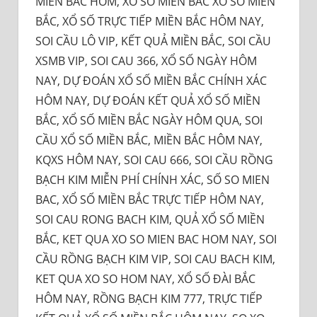
MIỀN BẮC HÔM, XỔ SỐ MIỀN BẮC XỔ SỐ MIỀN
BẮC, XỔ SỐ TRỰC TIẾP MIỀN BẮC HÔM NAY,
SOI CẦU LÔ VIP, KẾT QUẢ MIỀN BẮC, SOI CẦU
XSMB VIP, SOI CAU 366, XỔ SỐ NGÀY HÔM
NAY, DỰ ĐOÁN XỔ SỐ MIỀN BẮC CHÍNH XÁC
HÔM NAY, DỰ ĐOÁN KẾT QUẢ XỔ SỐ MIỀN
BẮC, XỔ SỐ MIỀN BẮC NGÀY HÔM QUA, SOI
CẦU XỔ SỐ MIỀN BẮC, MIỀN BẮC HÔM NAY,
KQXS HÔM NAY, SOI CAU 666, SOI CẦU RỒNG
BẠCH KIM MIỄN PHÍ CHÍNH XÁC, SỐ SO MIEN
BAC, XỔ SỐ MIỀN BẮC TRỰC TIẾP HÔM NAY,
SOI CAU RONG BACH KIM, QUẢ XỔ SỐ MIỀN
BẮC, KET QUA XO SO MIEN BAC HOM NAY, SOI
CẦU RỒNG BẠCH KIM VIP, SOI CAU BACH KIM,
KET QUA XO SO HOM NAY, XỔ SỐ ĐÀI BẮC
HÔM NAY, RỒNG BẠCH KIM 777, TRỰC TIẾP