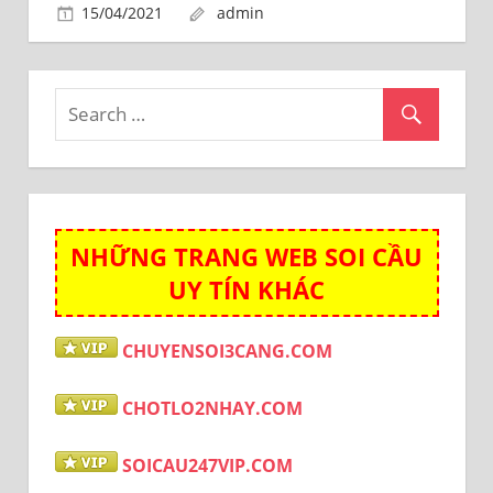
15/04/2021
admin
cả
nước.
NHỮNG TRANG WEB SOI CẦU
UY TÍN KHÁC
CHUYENSOI3CANG.COM
CHOTLO2NHAY.COM
SOICAU247VIP.COM