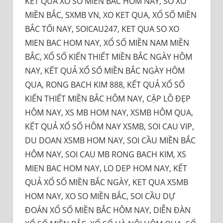
KẾT QUẢ XỔ SỐ MIỀN BẮC HÔM NAY, SO XO
MIỀN BẮC, SXMB VN, XO KET QUA, XỔ SỐ MIỀN
BẮC TỐI NAY, SOICAU247, KET QUA SO XO
MIEN BAC HOM NAY, XỔ SỐ MIỀN NAM MIỀN
BẮC, XỔ SỐ KIẾN THIẾT MIỀN BẮC NGÀY HÔM
NAY, KẾT QUẢ XỔ SỐ MIỀN BẮC NGÀY HÔM
QUA, RONG BACH KIM 888, KẾT QUẢ XỔ SỐ
KIẾN THIẾT MIỀN BẮC HÔM NAY, CẶP LÔ ĐẸP
HÔM NAY, XS MB HOM NAY, XSMB HÔM QUA,
KẾT QUẢ XỔ SỐ HÔM NAY XSMB, SOI CAU VIP,
DU DOAN XSMB HOM NAY, SOI CẦU MIỀN BẮC
HÔM NAY, SOI CAU MB RONG BACH KIM, XS
MIEN BAC HOM NAY, LO DEP HOM NAY, KẾT
QUẢ XỔ SỐ MIỀN BẮC NGÀY, KET QUA XSMB
HOM NAY, XO SO MIỀN BẮC, SOI CẦU DỰ
ĐOÁN XỔ SỐ MIỀN BẮC HÔM NAY, DIỄN ĐÀN