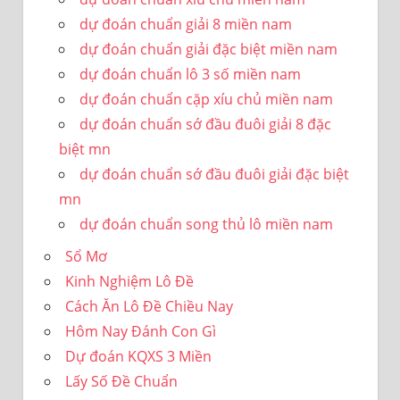
dự đoán chuẩn giải 8 miền nam
dự đoán chuẩn giải đặc biệt miền nam
dự đoán chuẩn lô 3 số miền nam
dự đoán chuẩn cặp xíu chủ miền nam
dự đoán chuẩn sớ đầu đuôi giải 8 đặc
biệt mn
dự đoán chuẩn sớ đầu đuôi giải đặc biệt
mn
dự đoán chuẩn song thủ lô miền nam
Sổ Mơ
Kinh Nghiệm Lô Đề
Cách Ăn Lô Đề Chiều Nay
Hôm Nay Đánh Con Gì
Dự đoán KQXS 3 Miền
Lấy Số Đề Chuẩn