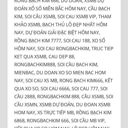
RỒNG BẠCH KIM 666, DU DOAN, XSMB DỰ
ĐOÁN XỔ SỐ MIỀN BẮC HÔM NAY, CẦU BẠCH
KIM, SOI CÂU XSMB, SOI CAU XSMB VIP, THAM
KHẢO XSMB, BẠCH THỦ LÔ ĐẸP NHẤT HÔM
NAY, DỰ ĐOÁN GIẢI ĐẶC BIỆT HÔM NAY,
RỒNG BẠCH KIM 7777, SOI CAU 188, XO SỐ
HÔM NAY, SOI CAU RONGBACHKIM, TRUC TIEP
KET QUA XSMB, CAU DEP 88,
RONGBACHKIM888, SOI CẦU BACH KIM,
MIENBAC, DU DOAN XO SO MIEN BAC HOM
NAY, SOI CAU XS MB, RONG BACH KIM666, KẾT
QUA XO SO, SOI CAU 6666, SOI CAU 777, SOI
CẦU 2888, RONGBACHKIM 888, CẦU XSMB, SOI
CẦU XSMN, XSMB DỰ ĐOÁN, DU ĐOAN XSMB
HOM NAY, XS TRỰC TIẾP MB, RỒNG BẠCH KIM
6868, RONGBACHKIM 666, SOI CẦU MB VIP,