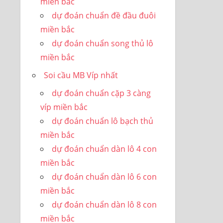
miền bắc
dự đoán chuẩn đề đầu đuôi
miền bắc
dự đoán chuẩn song thủ lô
miền bắc
Soi cầu MB Víp nhất
dự đoán chuẩn cặp 3 càng
víp miền bắc
dự đoán chuẩn lô bạch thủ
miền bắc
dự đoán chuẩn dàn lô 4 con
miền bắc
dự đoán chuẩn dàn lô 6 con
miền bắc
dự đoán chuẩn dàn lô 8 con
miền bắc