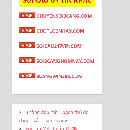
CHUYENSOI3CANG.COM
CHOTLO2NHAY.COM
SOICAU247VIP.COM
SOI3CANGHOMNAY.COM
3CANGWIN288.COM
3 càng đẹp mb – bạch thủ đề
chuẩn xác – soi 3 càng
Soi cầu MB chuẩn 100%