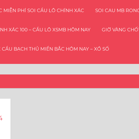
C MIỄN PHÍ SOI CẦU LÔ CHÍNH XÁC
SOI CAU MB RON
ÍNH XÁC 100 – CẦU LÔ XSMB HÔM NAY
GIỜ VÀNG CHỐT
 CẦU BẠCH THỦ MIỀN BẮC HÔM NAY – XỔ SỐ
4