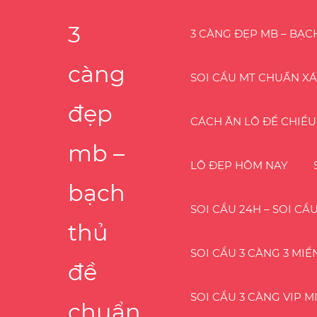
Skip
3
to
3 CÀNG ĐẸP MB – BẠC
content
càng
SOI CẦU MT CHUẨN X
đẹp
CÁCH ĂN LÔ ĐỀ CHIỀU
mb –
LÔ ĐẸP HÔM NAY
bạch
SOI CẦU 24H – SOI CẦ
thủ
SOI CẦU 3 CÀNG 3 MIỀ
đề
SOI CẦU 3 CÀNG VIP M
chuẩn