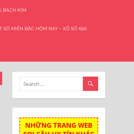
G BACH KIM
 SỐ MIỀN BẮC HÔM NAY – XỔ SỐ 666
NHỮNG TRANG WEB
SOI CẦU UY TÍN KHÁC