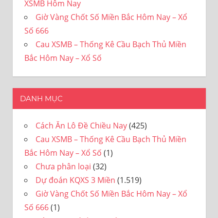
XSMB Hôm Nay
Giờ Vàng Chốt Số Miền Bắc Hôm Nay – Xổ
Số 666
Cau XSMB – Thống Kê Cầu Bạch Thủ Miền
Bắc Hôm Nay – Xổ Số
DANH MỤC
Cách Ăn Lô Đề Chiều Nay
(425)
Cau XSMB – Thống Kê Cầu Bạch Thủ Miền
Bắc Hôm Nay – Xổ Số
(1)
Chưa phân loại
(32)
Dự đoán KQXS 3 Miền
(1.519)
Giờ Vàng Chốt Số Miền Bắc Hôm Nay – Xổ
Số 666
(1)