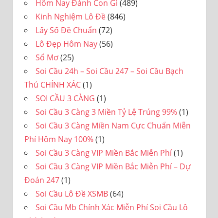
Hôm Nay Đánh Con Gì
(489)
Kinh Nghiệm Lô Đề
(846)
Lấy Số Đề Chuẩn
(72)
Lô Đẹp Hôm Nay
(56)
Sổ Mơ
(25)
Soi Cầu 24h – Soi Cầu 247 – Soi Cầu Bạch
Thủ CHÍNH XÁC
(1)
SOI CẦU 3 CÀNG
(1)
Soi Cầu 3 Càng 3 Miền Tỷ Lệ Trúng 99%
(1)
Soi Cầu 3 Càng Miền Nam Cực Chuẩn Miễn
Phí Hôm Nay 100%
(1)
Soi Cầu 3 Càng VIP Miền Bắc Miễn Phí
(1)
Soi Cầu 3 Càng VIP Miền Bắc Miễn Phí – Dự
Đoán 247
(1)
Soi Cầu Lô Đề XSMB
(64)
Soi Cầu Mb Chính Xác Miễn Phí Soi Cầu Lô