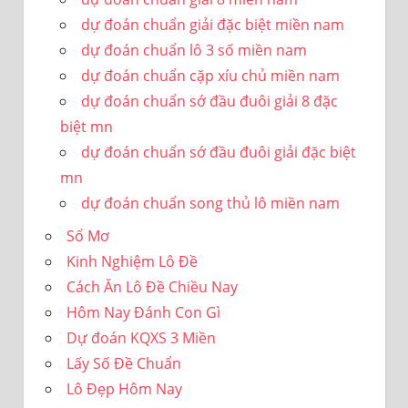
dự đoán chuẩn giải đặc biệt miền nam
dự đoán chuẩn lô 3 số miền nam
dự đoán chuẩn cặp xíu chủ miền nam
dự đoán chuẩn sớ đầu đuôi giải 8 đặc
biệt mn
dự đoán chuẩn sớ đầu đuôi giải đặc biệt
mn
dự đoán chuẩn song thủ lô miền nam
Sổ Mơ
Kinh Nghiệm Lô Đề
Cách Ăn Lô Đề Chiều Nay
Hôm Nay Đánh Con Gì
Dự đoán KQXS 3 Miền
Lấy Số Đề Chuẩn
Lô Đẹp Hôm Nay