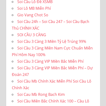
Soi Cầu Lô Đề XSMB
Soi Lô MB Miễn Phí
Gio Vang Chot So
Soi Cầu 24h – Soi Cầu 247 – Soi Cầu Bạch
Thủ CHÍNH XÁC
SOI CẦU 3 CÀNG
Soi Cầu 3 Càng 3 Miền Tỷ Lệ Trúng 99%
Soi Cầu 3 Càng Miền Nam Cực Chuẩn Miễn
Phí Hôm Nay 100%
Soi Cầu 3 Càng VIP Miền Bắc Miễn Phí
Soi Cầu 3 Càng VIP Miền Bắc Miễn Phí – Dự
Đoán 247
Soi Cầu Mb Chính Xác Miễn Phí Soi Cầu Lô
Chính Xác
Soi Cau Mb Rong Bach Kim
Soi Cầu Miền Bắc Chính Xác 100 – Cầu Lô