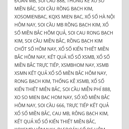
ĐOÁN MB, SOI CẦU 888, THỐNG KÊ XỔ SỐ
MIỀN BẮC, SOI CẦU RỒNG BẠCH KIM,
XOSOMIENBAC, KQXS MIEN BAC, XỔ SỐ HÀ NỘI
HÔM NAY, SOI CẦU MB RỒNG BẠCH KIM, XỔ
SỐ MIỀN BẮC HÔM QUẢ, SOI CAU RONG BẠCH
KIM, SOI CẦU MIỀN BẮC, RỒNG BẠCH KIM
CHỐT SỐ HÔM NAY, XỔ SỐ KIẾN THIẾT MIỀN
BẮC HÔM NAY, KẾT QUẢ XỔ SỐ XSMB, XỔ SỐ
MIỀN BẮC TRỰC TIẾP, XSMBHOM NAY, XSMB
XSMN KẾT QUẢ XỔ SỐ MIỀN BẮC HÔM NAY,
RONG BẠCH KIM, THỐNG KÊ XSMB, XỔ SỐ
KIẾN THIẾT MIÊN BẮC, SOI CẦU MIỄN PHÍ 888,
XO SO MIEN BAC HOM NAY, SỔ XÔ MIÊN BẮC
HÔM NAY, SOI CẦU 666, TRỰC TIẾP KẾT QUẢ
XỔ SỐ MIỀN BẮC, CAU MB, RÔNG BẠCH KIM,
KẾT QUẢ XỔ SỐ KIẾN THIẾT MIỀN BẮC,