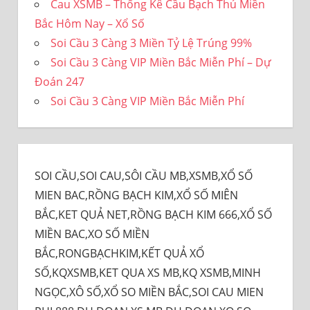
Cau XSMB – Thống Kê Cầu Bạch Thủ Miền
Bắc Hôm Nay – Xổ Số
Soi Cầu 3 Càng 3 Miền Tỷ Lệ Trúng 99%
Soi Cầu 3 Càng VIP Miền Bắc Miễn Phí – Dự
Đoán 247
Soi Cầu 3 Càng VIP Miền Bắc Miễn Phí
SOI CẦU,SOI CAU,SÔI CẦU MB,XSMB,XỔ SỐ
MIEN BAC,RỒNG BẠCH KIM,XỔ SỐ MIÊN
BẮC,KET QUẢ NET,RỒNG BẠCH KIM 666,XỔ SỐ
MIỀN BAC,XO SỐ MIỀN
BẮC,RONGBẠCHKIM,KẾT QUẢ XỔ
SỐ,KQXSMB,KET QUA XS MB,KQ XSMB,MINH
NGỌC,XÔ SỐ,XỔ SO MIỀN BẮC,SOI CAU MIEN