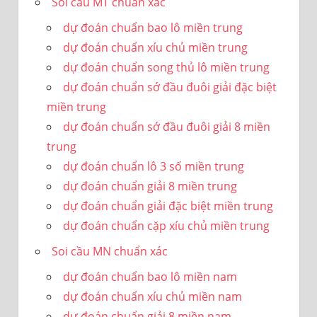
Soi cầu MT chuẩn xác
dự đoán chuẩn bao lô miền trung
dự đoán chuẩn xíu chủ miền trung
dự đoán chuẩn song thủ lô miền trung
dự đoán chuẩn sớ đầu đuôi giải đặc biệt
miền trung
dự đoán chuẩn sớ đầu đuôi giải 8 miền
trung
dự đoán chuẩn lô 3 số miền trung
dự đoán chuẩn giải 8 miền trung
dự đoán chuẩn giải đặc biệt miền trung
dự đoán chuẩn cặp xíu chủ miền trung
Soi cầu MN chuẩn xác
dự đoán chuẩn bao lô miền nam
dự đoán chuẩn xíu chủ miền nam
dự đoán chuẩn giải 8 miền nam