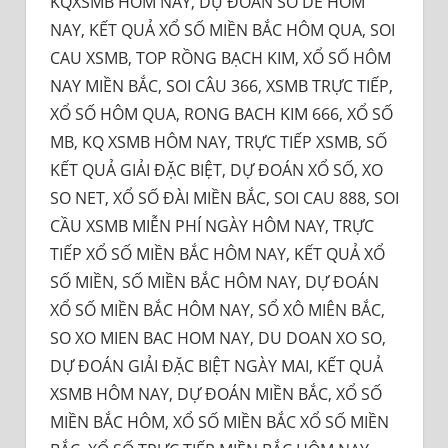
KQXSMB HÔM NAY, DỰ ĐOÁN SỐ DE HÔM
NAY, KẾT QUẢ XỔ SỐ MIỀN BẮC HÔM QUA, SOI
CAU XSMB, TOP RỒNG BẠCH KIM, XỔ SỐ HÔM
NAY MIỀN BẮC, SOI CÂU 366, XSMB TRỰC TIẾP,
XỔ SỐ HÔM QUA, RONG BACH KIM 666, XỔ SỐ
MB, KQ XSMB HÔM NAY, TRỰC TIẾP XSMB, SỐ
KẾT QUẢ GIẢI ĐẶC BIỆT, DỰ ĐOÁN XỔ SỐ, XO
SO NET, XỔ SỐ ĐÀI MIỀN BẮC, SOI CAU 888, SOI
CẦU XSMB MIỄN PHÍ NGÀY HÔM NAY, TRỰC
TIẾP XỔ SỐ MIỀN BẮC HÔM NAY, KẾT QUẢ XỔ
SỐ MIỀN, SỐ MIỀN BẮC HÔM NAY, DỰ ĐOÁN
XỔ SỐ MIỀN BẮC HÔM NAY, SỔ XÔ MIÊN BẮC,
SO XO MIEN BAC HOM NAY, DU DOAN XO SO,
DỰ ĐOÁN GIẢI ĐẶC BIỆT NGÀY MAI, KẾT QUẢ
XSMB HÔM NAY, DỰ ĐOÁN MIỀN BẮC, XỔ SỐ
MIỀN BẮC HÔM, XỔ SỐ MIỀN BẮC XỔ SỐ MIỀN