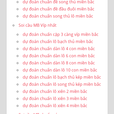
dự đoán chuẩn đề song thủ miền bắc
dự đoán chuẩn đề đầu đuôi miền bắc
dự đoán chuẩn song thủ lô miền bắc
Soi cầu MB Víp nhất
dự đoán chuẩn cặp 3 càng víp miền bắc
dự đoán chuẩn lô bạch thủ miền bắc
dự đoán chuẩn dàn lô 4 con miền bắc
dự đoán chuẩn dàn lô 6 con miền bắc
dự đoán chuẩn dàn lô 8 con miền bắc
dự đoán chuẩn dàn lô 10 con miền bắc
dự đoán chuẩn lô bạch thủ kép miền bắc
dự đoán chuẩn lô song thủ kép miền bắc
dự đoán chuẩn lô xiên 2 miền bắc
dự đoán chuẩn lô xiên 3 miền bắc
dự đoán chuẩn lô xiên 4 miền bắc