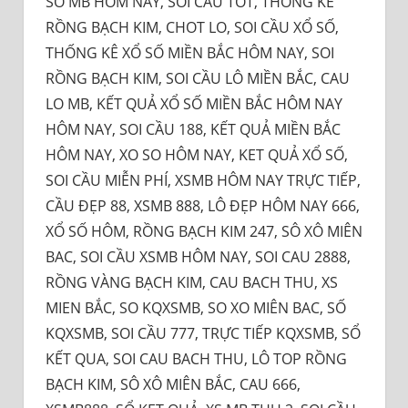
SỐ MB HÔM NAY, SOI CAU TOT, THỐNG KÊ
RỒNG BẠCH KIM, CHOT LO, SOI CẦU XỔ SỐ,
THỐNG KÊ XỔ SỐ MIỀN BẮC HÔM NAY, SOI
RỒNG BẠCH KIM, SOI CẦU LÔ MIỀN BẮC, CAU
LO MB, KẾT QUẢ XỔ SỐ MIỀN BẮC HÔM NAY
HÔM NAY, SOI CẦU 188, KẾT QUẢ MIỀN BẮC
HÔM NAY, XO SO HÔM NAY, KET QUẢ XỔ SỐ,
SOI CẦU MIỄN PHÍ, XSMB HÔM NAY TRỰC TIẾP,
CẦU ĐẸP 88, XSMB 888, LÔ ĐẸP HÔM NAY 666,
XỔ SỐ HÔM, RỒNG BẠCH KIM 247, SÔ XÔ MIÊN
BAC, SOI CẦU XSMB HÔM NAY, SOI CAU 2888,
RỒNG VÀNG BẠCH KIM, CAU BACH THU, XS
MIEN BẮC, SO KQXSMB, SO XO MIÊN BAC, SỐ
KQXSMB, SOI CẦU 777, TRỰC TIẾP KQXSMB, SỔ
KẾT QUA, SOI CAU BACH THU, LÔ TOP RỒNG
BẠCH KIM, SÔ XÔ MIÊN BẮC, CAU 666,