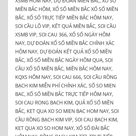
XSMB HÔM NAY, DỰ ĐOÁN MIỀN BẮC, XỔ SỐ
MIỀN BẮC HÔM, XỔ SỐ MIỀN BẮC XỔ SỐ MIỀN
BẮC, XỔ SỐ TRỰC TIẾP MIỀN BẮC HÔM NAY,
SOI CẦU LÔ VIP, KẾT QUẢ MIỀN BẮC, SOI CẦU
XSMB VIP, SOI CAU 366, XỔ SỐ NGÀY HÔM
NAY, DỰ ĐOÁN XỔ SỐ MIỀN BẮC CHÍNH XÁC
HÔM NAY, DỰ ĐOÁN KẾT QUẢ XỔ SỐ MIỀN
BẮC, XỔ SỐ MIỀN BẮC NGÀY HÔM QUA, SOI
CẦU XỔ SỐ MIỀN BẮC, MIỀN BẮC HÔM NAY,
KQXS HÔM NAY, SOI CAU 666, SOI CẦU RỒNG
BẠCH KIM MIỄN PHÍ CHÍNH XÁC, SỐ SO MIEN
BAC, XỔ SỐ MIỀN BẮC TRỰC TIẾP HÔM NAY,
SOI CAU RONG BACH KIM, QUẢ XỔ SỐ MIỀN
BẮC, KET QUA XO SO MIEN BAC HOM NAY, SOI
CẦU RỒNG BẠCH KIM VIP, SOI CAU BACH KIM,
KET QUA XO SO HOM NAY, XỔ SỐ ĐÀI BẮC