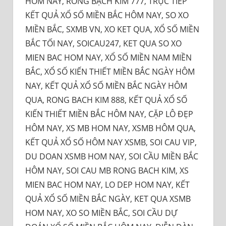
HÔM NAY, RỒNG BẠCH KIM 777, TRỰC TIẾP
KẾT QUẢ XỔ SỐ MIỀN BẮC HÔM NAY, SO XO
MIỀN BẮC, SXMB VN, XO KET QUA, XỔ SỐ MIỀN
BẮC TỐI NAY, SOICAU247, KET QUA SO XO
MIEN BAC HOM NAY, XỔ SỐ MIỀN NAM MIỀN
BẮC, XỔ SỐ KIẾN THIẾT MIỀN BẮC NGÀY HÔM
NAY, KẾT QUẢ XỔ SỐ MIỀN BẮC NGÀY HÔM
QUA, RONG BACH KIM 888, KẾT QUẢ XỔ SỐ
KIẾN THIẾT MIỀN BẮC HÔM NAY, CẶP LÔ ĐẸP
HÔM NAY, XS MB HOM NAY, XSMB HÔM QUA,
KẾT QUẢ XỔ SỐ HÔM NAY XSMB, SOI CAU VIP,
DU DOAN XSMB HOM NAY, SOI CẦU MIỀN BẮC
HÔM NAY, SOI CAU MB RONG BACH KIM, XS
MIEN BAC HOM NAY, LO DEP HOM NAY, KẾT
QUẢ XỔ SỐ MIỀN BẮC NGÀY, KET QUA XSMB
HOM NAY, XO SO MIỀN BẮC, SOI CẦU DỰ