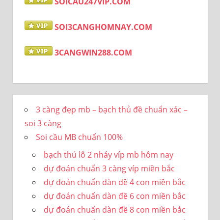
SOICAU247VIP.COM
SOI3CANGHOMNAY.COM
3CANGWIN288.COM
3 càng đẹp mb – bạch thủ đề chuẩn xác –
soi 3 càng
Soi cầu MB chuẩn 100%
bạch thủ lô 2 nháy víp mb hôm nay
dự đoán chuẩn 3 càng víp miền bắc
dự đoán chuẩn dàn đề 4 con miền bắc
dự đoán chuẩn dàn đề 6 con miền bắc
dự đoán chuẩn dàn đề 8 con miền bắc