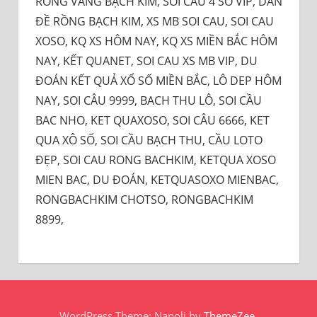
RONG VANG BẠCH KIM, SOI CÂU 4 SO VIP, DÀN
ĐỀ RỒNG BẠCH KIM, XS MB SOI CAU, SOI CAU
XOSO, KQ XS HÔM NAY, KQ XS MIỀN BẮC HÔM
NAY, KẾT QUANET, SOI CAU XS MB VIP, DU
ĐOÁN KẾT QUẢ XỔ SỐ MIỀN BẮC, LÔ DEP HÔM
NAY, SOI CÂU 9999, BACH THU LÔ, SOI CẦU
BAC NHO, KET QUAXOSO, SOI CÂU 6666, KET
QUA XÔ SỐ, SOI CẦU BẠCH THU, CẦU LOTO
ĐẸP, SOI CAU RONG BACHKIM, KETQUA XOSO
MIEN BAC, DU ĐOÁN, KETQUASOXO MIENBAC,
RONGBACHKIM CHOTSO, RONGBACHKIM
8899,
WordPress Theme: Napoli by
ThemeZee
.