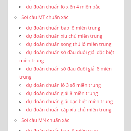
dự đoán chuẩn lô xiên 4 miền bắc
Soi cầu MT chuẩn xác
dự đoán chuẩn bao lô miền trung
dự đoán chuẩn xíu chủ miền trung
dự đoán chuẩn song thủ lô miền trung
dự đoán chuẩn sớ đầu đuôi giải đặc biệt
miền trung
dự đoán chuẩn sớ đầu đuôi giải 8 miền
trung
dự đoán chuẩn lô 3 số miền trung
dự đoán chuẩn giải 8 miền trung
dự đoán chuẩn giải đặc biệt miền trung
dự đoán chuẩn cặp xíu chủ miền trung
Soi cầu MN chuẩn xác
dự đoán chuẩn bao lô miền nam