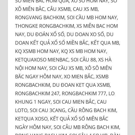
SỐ MIỀN BẮC HOM QUA, XỔ SO HOM NAY, SÔ
XÔ MIÊN BÂC, CÂU XSMB, CAU XS MB,
RONGVANG BACHKIM, SOI CẦU MB HOM NAY,
THONGKE RONGBACHKIM, XS MIÊN BAC HOM
NAY, DU ĐOÁN XỔ SỐ, DU DOAN XO SỐ, DU
DOAN KẾT QUẢ XỔ SỐ MIỀN BẮC, KẾT QUA MB,
KQ XSMB HOM NAY, KQ XS MB HOM NAY,
KETQUAXOSO MIENBAC, SOI CÂU 88, XS HÀ
NỘI HOM NAY, SOI CẦU XS MB, XÔ SÔ MIÊN
BĂC NGAY HÔM NAY, XO MIEN BẮC, XSMB
RONGBACHKIM, DU ĐOAN KET QUA XSMB,
RONGBACHKIM 247, RONGBACHKIM 777, LO
KHUNG 1 NGAY, SOI CAU MIEN BẮC, CAU
LOTO, SOI CAU 3CANG, CẦU RÔNG BACH KIM,
KETQUA XOSO, KẾT QUẢ XỔ SỐ MIÊN BẮC
NGÀY HÔM NAY, SOI CÂU MB RÔNG BACH KIM,