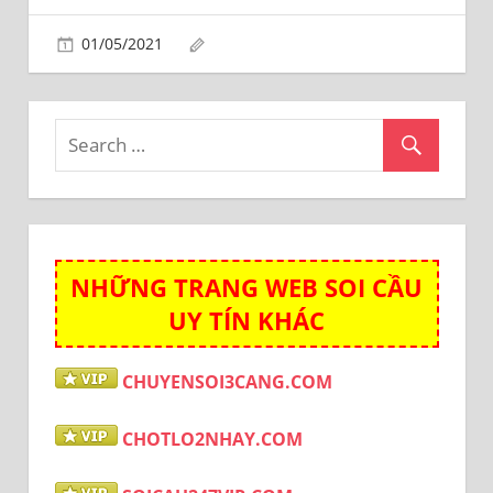
cả
nước.
01/05/2021
NHỮNG TRANG WEB SOI CẦU
UY TÍN KHÁC
CHUYENSOI3CANG.COM
CHOTLO2NHAY.COM