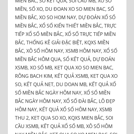
MIEN BAC, SO KET QUA, SOI CAU MB, XỔ SỐ
MIỀN, SỐ XO, DU ĐOAN XO SO MIEN BAC, SỐ
MIỀN BẮC, XO SO HOM NAY, DỰ ĐOÁN XỔ SỐ
MIỀN BẮC, XỔ SỐ KIẾN THIẾT MIỀN BẮC, TRỰC
TIẾP XỔ SỐ MIỀN BẮC, XỔ SỐ TRỰC TIẾP MIỀN
BẮC, THỐNG KÊ GIẢI ĐẶC BIỆT, KQXS MIỀN
BẮC, XÔ SỐ HÔM NAY, XSMB HÔM NAY, XỔ SỐ
MIỀN BẮC HÔM QUA, SỔ KẾT QUẢ, DỰ ĐOÁN
XSMB, XO SỐ MB, KET QUA XO SO MIEN BAC,
RÔNG BACH KIM, KẾT QUẢ XSMB, KET QUA XO
SO, KẾT QUẢ NET, DU DOAN MB, KẾT QUẢ XỔ
SỐ MIỀN BẮC NGÀY HÔM NAY, XỔ SỐ MIỀN
BẮC NGÀY HÔM NAY, XỔ SỐ ĐÀI BẮC, LÔ ĐẸP
HÔM NAY, KẾT QUẢ XỔ SỐ HÔM NAY, XSMB
THU 2, KET QUA SO XO, KQXS MIEN BẮC, SOI
CẦU XSMB, KẾT QUẢ XỔ SỐ MB, XÔ SỐ HÔM