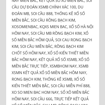
NAY MIỀN BẮC, KET QUA SO XO MIEN BAC, SOI
CẦU DỰ ĐOÁN XSMB CHÍNH XÁC 100, DU
ĐOÁN MB, SOI CẦU 888, THỐNG KÊ XỔ SỐ
MIỀN BẮC, SOI CẦU RỒNG BẠCH KIM,
XOSOMIENBAC, KQXS MIEN BAC, XỔ SỐ HÀ NỘI
HÔM NAY, SOI CẦU MB RỒNG BẠCH KIM, XỔ
SỐ MIỀN BẮC HÔM QUẢ, SOI CAU RONG BẠCH
KIM, SOI CẦU MIỀN BẮC, RỒNG BẠCH KIM
CHỐT SỐ HÔM NAY, XỔ SỐ KIẾN THIẾT MIỀN
BẮC HÔM NAY, KẾT QUẢ XỔ SỐ XSMB, XỔ SỐ
MIỀN BẮC TRỰC TIẾP, XSMBHOM NAY, XSMB
XSMN KẾT QUẢ XỔ SỐ MIỀN BẮC HÔM NAY,
RONG BẠCH KIM, THỐNG KÊ XSMB, XỔ SỐ
KIẾN THIẾT MIÊN BẮC, SOI CẦU MIỄN PHÍ 888,
XO SO MIEN BAC HOM NAY, SỔ XÔ MIÊN BẮC
HÔM NAY, SOI CẦU 666, TRỰC TIẾP KẾT QUẢ