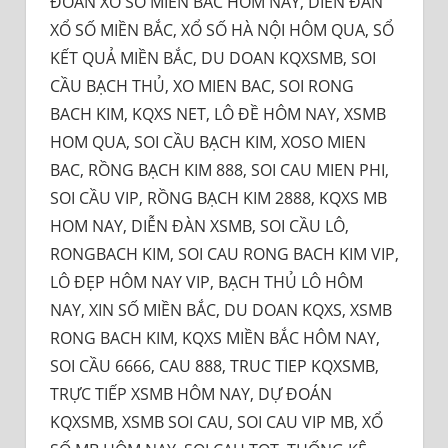
ĐOÁN XỔ SỐ MIỀN BẮC HÔM NAY, DIỄN ĐÀN
XỔ SỐ MIỀN BẮC, XỔ SỐ HÀ NỘI HÔM QUA, SỔ
KẾT QUẢ MIỀN BẮC, DU DOAN KQXSMB, SOI
CẦU BẠCH THỦ, XO MIEN BAC, SOI RONG
BACH KIM, KQXS NET, LÔ ĐỀ HÔM NAY, XSMB
HOM QUA, SOI CẦU BẠCH KIM, XOSO MIEN
BAC, RỒNG BẠCH KIM 888, SOI CAU MIEN PHI,
SOI CẦU VIP, RỒNG BẠCH KIM 2888, KQXS MB
HOM NAY, DIỄN ĐÀN XSMB, SOI CẦU LÔ,
RONGBACH KIM, SOI CAU RONG BACH KIM VIP,
LÔ ĐẸP HÔM NAY VIP, BẠCH THỦ LÔ HÔM
NAY, XIN SỐ MIỀN BẮC, DU DOAN KQXS, XSMB
RONG BACH KIM, KQXS MIỀN BẮC HÔM NAY,
SOI CẦU 6666, CAU 888, TRUC TIEP KQXSMB,
TRỰC TIẾP XSMB HÔM NAY, DỰ ĐOÁN
KQXSMB, XSMB SOI CAU, SOI CAU VIP MB, XỔ