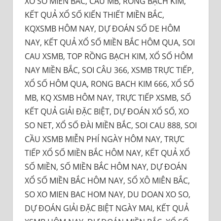
XỔ SỐ MIỀN BẮC, CAU MB, RÔNG BẠCH KIM,
KẾT QUẢ XỔ SỐ KIẾN THIẾT MIỀN BẮC,
KQXSMB HÔM NAY, DỰ ĐOÁN SỐ DE HÔM
NAY, KẾT QUẢ XỔ SỐ MIỀN BẮC HÔM QUA, SOI
CAU XSMB, TOP RỒNG BẠCH KIM, XỔ SỐ HÔM
NAY MIỀN BẮC, SOI CÂU 366, XSMB TRỰC TIẾP,
XỔ SỐ HÔM QUA, RONG BACH KIM 666, XỔ SỐ
MB, KQ XSMB HÔM NAY, TRỰC TIẾP XSMB, SỐ
KẾT QUẢ GIẢI ĐẶC BIỆT, DỰ ĐOÁN XỔ SỐ, XO
SO NET, XỔ SỐ ĐÀI MIỀN BẮC, SOI CAU 888, SOI
CẦU XSMB MIỄN PHÍ NGÀY HÔM NAY, TRỰC
TIẾP XỔ SỐ MIỀN BẮC HÔM NAY, KẾT QUẢ XỔ
SỐ MIỀN, SỐ MIỀN BẮC HÔM NAY, DỰ ĐOÁN
XỔ SỐ MIỀN BẮC HÔM NAY, SỔ XÔ MIÊN BẮC,
SO XO MIEN BAC HOM NAY, DU DOAN XO SO,
DỰ ĐOÁN GIẢI ĐẶC BIỆT NGÀY MAI, KẾT QUẢ