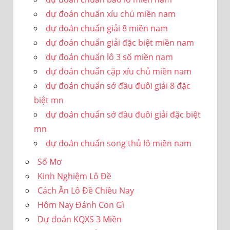
dự đoán chuẩn xíu chủ miền nam
dự đoán chuẩn giải 8 miền nam
dự đoán chuẩn giải đặc biệt miền nam
dự đoán chuẩn lô 3 số miền nam
dự đoán chuẩn cặp xíu chủ miền nam
dự đoán chuẩn sớ đầu đuôi giải 8 đặc
biệt mn
dự đoán chuẩn sớ đầu đuôi giải đặc biệt
mn
dự đoán chuẩn song thủ lô miền nam
Sổ Mơ
Kinh Nghiệm Lô Đề
Cách Ăn Lô Đề Chiều Nay
Hôm Nay Đánh Con Gì
Dự đoán KQXS 3 Miền