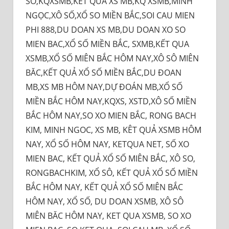
SỐ,KQXSMB,KET QUA XS MB,KQ XSMB,MINH
NGỌC,XÔ SỐ,XỔ SO MIỀN BẮC,SOI CAU MIEN
PHI 888,DU DOAN XS MB,DU DOAN XO SO
MIEN BAC,XỔ SỐ MIỀN BẮC, SXMB,KẾT QUA
XSMB,XỔ SỐ MIÊN BẮC HÔM NAY,XÔ SÔ MIÊN
BĂC,KẾT QUẢ XỔ SỐ MIỀN BẮC,DU ĐOAN
MB,XS MB HÔM NAY,DỰ ĐOÁN MB,XỔ SỐ
MIỀN BẮC HÔM NAY,KQXS, XSTD,XÔ SỐ MIỀN
BẮC HÔM NAY,SO XO MIEN BẮC, RONG BACH
KIM, MINH NGOC, XS MB, KÊT QUẢ XSMB HÔM
NAY, XỔ SỐ HÔM NAY, KETQUA NET, SỐ XO
MIEN BAC, KẾT QUẢ XỔ SỐ MIÊN BẮC, XÔ SO,
RONGBACHKIM, XỔ SÔ, KẾT QUẢ XỔ SỐ MIỀN
BẮC HÔM NAY, KẾT QUẢ XỔ SỐ MIÊN BẮC
HÔM NAY, XỔ SỐ, DU DOAN XSMB, XÔ SÔ
MIÊN BĂC HÔM NAY, KET QUA XSMB, SO XO