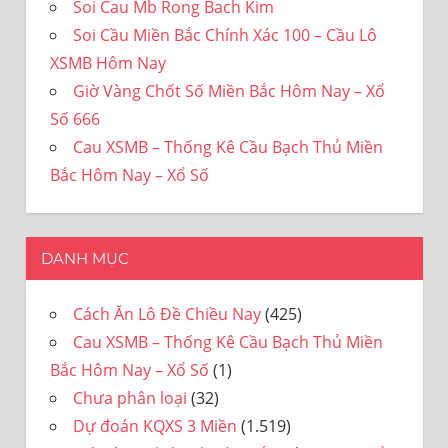
Soi Cau Mb Rong Bach Kim
Soi Cầu Miền Bắc Chính Xác 100 – Cầu Lô
XSMB Hôm Nay
Giờ Vàng Chốt Số Miền Bắc Hôm Nay – Xổ
Số 666
Cau XSMB – Thống Kê Cầu Bạch Thủ Miền
Bắc Hôm Nay – Xổ Số
DANH MỤC
Cách Ăn Lô Đề Chiều Nay
(425)
Cau XSMB – Thống Kê Cầu Bạch Thủ Miền
Bắc Hôm Nay – Xổ Số
(1)
Chưa phân loại
(32)
Dự đoán KQXS 3 Miền
(1.519)