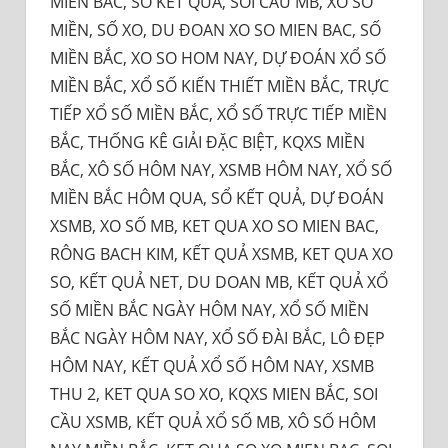
MIEN BAC, SO KET QUA, SOI CAU MB, XỔ SỐ
MIỀN, SỐ XO, DU ĐOAN XO SO MIEN BAC, SỐ
MIỀN BẮC, XO SO HOM NAY, DỰ ĐOÁN XỔ SỐ
MIỀN BẮC, XỔ SỐ KIẾN THIẾT MIỀN BẮC, TRỰC
TIẾP XỔ SỐ MIỀN BẮC, XỔ SỐ TRỰC TIẾP MIỀN
BẮC, THỐNG KÊ GIẢI ĐẶC BIỆT, KQXS MIỀN
BẮC, XÔ SỐ HÔM NAY, XSMB HÔM NAY, XỔ SỐ
MIỀN BẮC HÔM QUA, SỔ KẾT QUẢ, DỰ ĐOÁN
XSMB, XO SỐ MB, KET QUA XO SO MIEN BAC,
RÔNG BACH KIM, KẾT QUẢ XSMB, KET QUA XO
SO, KẾT QUẢ NET, DU DOAN MB, KẾT QUẢ XỔ
SỐ MIỀN BẮC NGÀY HÔM NAY, XỔ SỐ MIỀN
BẮC NGÀY HÔM NAY, XỔ SỐ ĐÀI BẮC, LÔ ĐẸP
HÔM NAY, KẾT QUẢ XỔ SỐ HÔM NAY, XSMB
THU 2, KET QUA SO XO, KQXS MIEN BẮC, SOI
CẦU XSMB, KẾT QUẢ XỔ SỐ MB, XÔ SỐ HÔM