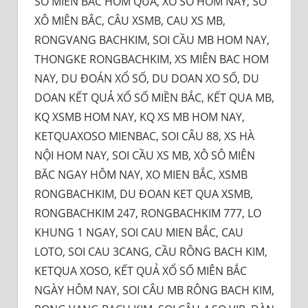
SỐ MIỀN BẮC HOM QUA, XỔ SO HOM NAY, SÔ
XÔ MIÊN BÂC, CÂU XSMB, CAU XS MB,
RONGVANG BACHKIM, SOI CẦU MB HOM NAY,
THONGKE RONGBACHKIM, XS MIÊN BAC HOM
NAY, DU ĐOÁN XỔ SỐ, DU DOAN XO SỐ, DU
DOAN KẾT QUẢ XỔ SỐ MIỀN BẮC, KẾT QUA MB,
KQ XSMB HOM NAY, KQ XS MB HOM NAY,
KETQUAXOSO MIENBAC, SOI CÂU 88, XS HÀ
NỘI HOM NAY, SOI CẦU XS MB, XÔ SÔ MIÊN
BĂC NGAY HÔM NAY, XO MIEN BẮC, XSMB
RONGBACHKIM, DU ĐOAN KET QUA XSMB,
RONGBACHKIM 247, RONGBACHKIM 777, LO
KHUNG 1 NGAY, SOI CAU MIEN BẮC, CAU
LOTO, SOI CAU 3CANG, CẦU RÔNG BACH KIM,
KETQUA XOSO, KẾT QUẢ XỔ SỐ MIÊN BẮC
NGÀY HÔM NAY, SOI CÂU MB RÔNG BACH KIM,