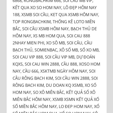
6868, RONGBACHKIM 666, SOI CẦU MB VIP,
KẾT QUA XO SO HOM NAY, LÔ ĐẸP HÔM NAY
188, XSMB SOI CẦU, KET QUA XSMB HÔM NAY,
TOP RONGBACHKIM, THỐNG KÊ LOTO MIỀN
BẮC, SOI CÂU XSMB HÔM NAY, BẠCH THỦ DE
HÔM NAY, XS MB HOM QUA, SOI CAU 888
2NHAY MIEN PHI, XO SÔ MB, SOI CÂU, CẦU
BẠCH THỦ, SOMIENBAC, XÔ SỐ MB, SỐ XO MB,
SOI CAU VIP 888, SOI CẦU VIP MB, DỰ ĐOÁN
KQXS, SOI CAU WIN 2888, CẦU 888, XOSO HOM
NAY, CẦU 666, XSKTMB NGÀY HÔM NAY, SOI
CÂU RÔNG BACH KIM, SOI CẦU WIN 2888, SOI
RÔNG BACH KIM, DU DOAN KQ XSMB, XO SỐ
HOM NAY, SO XÔ MIÊN BẮC, KẾT QUẢ SỔ XÔ
MIÊN BẮC HÔM NAY, XSMB XSMN KẾT QUẢ XỐ
SỐ MIỀN BẮC HÔM NAY, LO ĐEP HOM NAY, XỔ