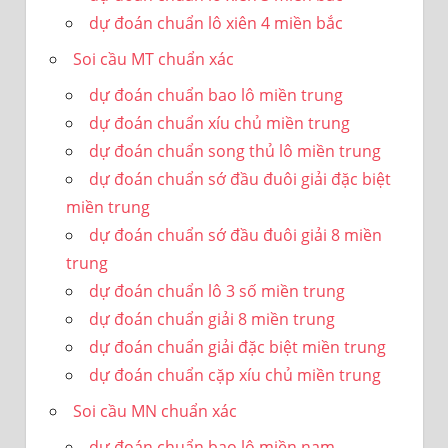
dự đoán chuẩn lô xiên 4 miền bắc
Soi cầu MT chuẩn xác
dự đoán chuẩn bao lô miền trung
dự đoán chuẩn xíu chủ miền trung
dự đoán chuẩn song thủ lô miền trung
dự đoán chuẩn sớ đầu đuôi giải đặc biệt
miền trung
dự đoán chuẩn sớ đầu đuôi giải 8 miền
trung
dự đoán chuẩn lô 3 số miền trung
dự đoán chuẩn giải 8 miền trung
dự đoán chuẩn giải đặc biệt miền trung
dự đoán chuẩn cặp xíu chủ miền trung
Soi cầu MN chuẩn xác
dự đoán chuẩn bao lô miền nam