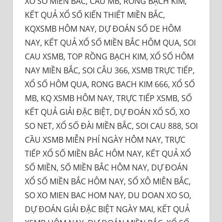
XỔ SỐ MIỀN BẮC, CAU MB, RÔNG BẠCH KIM,
KẾT QUẢ XỔ SỐ KIẾN THIẾT MIỀN BẮC,
KQXSMB HÔM NAY, DỰ ĐOÁN SỐ DE HÔM
NAY, KẾT QUẢ XỔ SỐ MIỀN BẮC HÔM QUA, SOI
CAU XSMB, TOP RỒNG BẠCH KIM, XỔ SỐ HÔM
NAY MIỀN BẮC, SOI CÂU 366, XSMB TRỰC TIẾP,
XỔ SỐ HÔM QUA, RONG BACH KIM 666, XỔ SỐ
MB, KQ XSMB HÔM NAY, TRỰC TIẾP XSMB, SỐ
KẾT QUẢ GIẢI ĐẶC BIỆT, DỰ ĐOÁN XỔ SỐ, XO
SO NET, XỔ SỐ ĐÀI MIỀN BẮC, SOI CAU 888, SOI
CẦU XSMB MIỄN PHÍ NGÀY HÔM NAY, TRỰC
TIẾP XỔ SỐ MIỀN BẮC HÔM NAY, KẾT QUẢ XỔ
SỐ MIỀN, SỐ MIỀN BẮC HÔM NAY, DỰ ĐOÁN
XỔ SỐ MIỀN BẮC HÔM NAY, SỔ XÔ MIÊN BẮC,
SO XO MIEN BAC HOM NAY, DU DOAN XO SO,
DỰ ĐOÁN GIẢI ĐẶC BIỆT NGÀY MAI, KẾT QUẢ