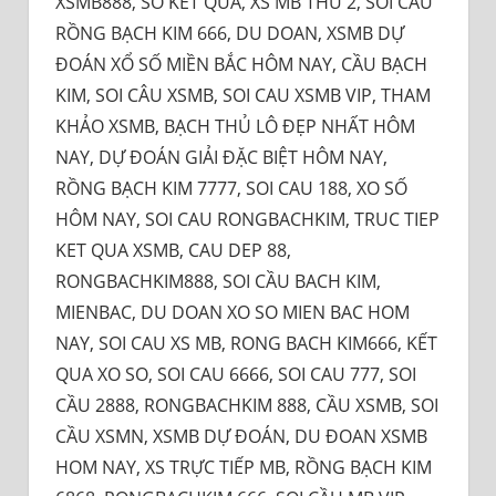
XSMB888, SỔ KET QUẢ, XS MB THU 2, SOI CẦU
RỒNG BẠCH KIM 666, DU DOAN, XSMB DỰ
ĐOÁN XỔ SỐ MIỀN BẮC HÔM NAY, CẦU BẠCH
KIM, SOI CÂU XSMB, SOI CAU XSMB VIP, THAM
KHẢO XSMB, BẠCH THỦ LÔ ĐẸP NHẤT HÔM
NAY, DỰ ĐOÁN GIẢI ĐẶC BIỆT HÔM NAY,
RỒNG BẠCH KIM 7777, SOI CAU 188, XO SỐ
HÔM NAY, SOI CAU RONGBACHKIM, TRUC TIEP
KET QUA XSMB, CAU DEP 88,
RONGBACHKIM888, SOI CẦU BACH KIM,
MIENBAC, DU DOAN XO SO MIEN BAC HOM
NAY, SOI CAU XS MB, RONG BACH KIM666, KẾT
QUA XO SO, SOI CAU 6666, SOI CAU 777, SOI
CẦU 2888, RONGBACHKIM 888, CẦU XSMB, SOI
CẦU XSMN, XSMB DỰ ĐOÁN, DU ĐOAN XSMB
HOM NAY, XS TRỰC TIẾP MB, RỒNG BẠCH KIM