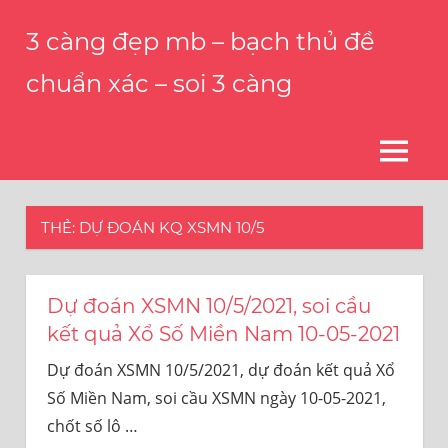
Skip
3 càng đẹp mb – bạch thủ đề
to
content
chuẩn xác – soi 3 càng
Chúng
tôi
tự
MENU
hào
là
sự
THẺ:
DỰ ĐOÁN KQ XSMN 10/5
lựa
chọn
hàng
Dự đoán XSMN 10/5/2021, soi cầu
đầu
kết quả Xổ Số Miền Nam 10-05-2021
của
hàng
Dự đoán XSMN 10/5/2021, dự đoán kết quả Xổ
ngàn
Số Miền Nam, soi cầu XSMN ngày 10-05-2021,
khách
hàng
chốt số lô
…
trên