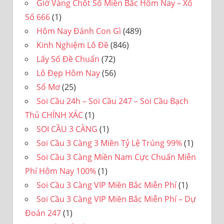
Giờ Vàng Chốt Số Miền Bắc Hôm Nay – Xổ
Số 666
(1)
Hôm Nay Đánh Con Gì
(489)
Kinh Nghiệm Lô Đề
(846)
Lấy Số Đề Chuẩn
(72)
Lô Đẹp Hôm Nay
(56)
Sổ Mơ
(25)
Soi Cầu 24h – Soi Cầu 247 – Soi Cầu Bạch
Thủ CHÍNH XÁC
(1)
SOI CẦU 3 CÀNG
(1)
Soi Cầu 3 Càng 3 Miền Tỷ Lệ Trúng 99%
(1)
Soi Cầu 3 Càng Miền Nam Cực Chuẩn Miễn
Phí Hôm Nay 100%
(1)
Soi Cầu 3 Càng VIP Miền Bắc Miễn Phí
(1)
Soi Cầu 3 Càng VIP Miền Bắc Miễn Phí – Dự
Đoán 247
(1)