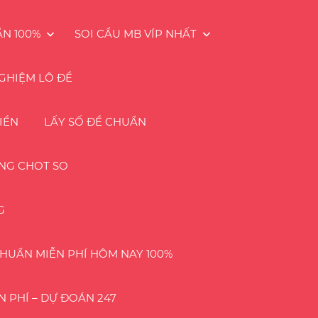
ẨN 100%
SOI CẦU MB VÍP NHẤT
GHIỆM LÔ ĐỀ
IỀN
LẤY SỐ ĐỀ CHUẨN
ANG CHOT SO
G
CHUẨN MIỄN PHÍ HÔM NAY 100%
N PHÍ – DỰ ĐOÁN 247