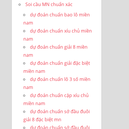
Soi cầu MN chuẩn xác
dự đoán chuẩn bao lô miền
nam
dự đoán chuẩn xíu chủ miền
nam
dự đoán chuẩn giải 8 miền
nam
dự đoán chuẩn giải đặc biệt
miền nam
dự đoán chuẩn lô 3 số miền
nam
dự đoán chuẩn cặp xíu chủ
miền nam
dự đoán chuẩn sớ đầu đuôi
giải 8 đặc biệt mn
dự đoán chuẩn sớ đầu đuôi