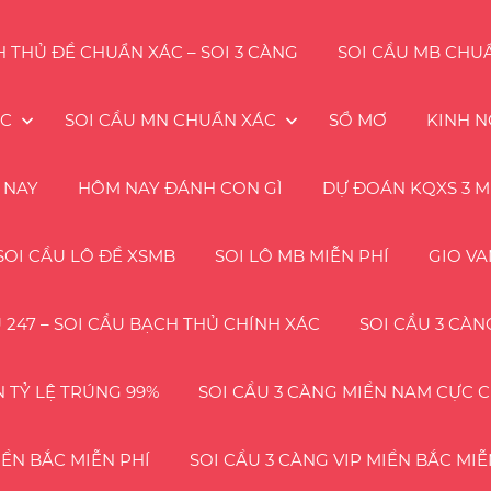
H THỦ ĐỀ CHUẨN XÁC – SOI 3 CÀNG
SOI CẦU MB CHU
ÁC
SOI CẦU MN CHUẨN XÁC
SỔ MƠ
KINH N
 NAY
HÔM NAY ĐÁNH CON GÌ
DỰ ĐOÁN KQXS 3 M
SOI CẦU LÔ ĐỀ XSMB
SOI LÔ MB MIỄN PHÍ
GIO V
U 247 – SOI CẦU BẠCH THỦ CHÍNH XÁC
SOI CẦU 3 CÀN
N TỶ LỆ TRÚNG 99%
SOI CẦU 3 CÀNG MIỀN NAM CỰC 
IỀN BẮC MIỄN PHÍ
SOI CẦU 3 CÀNG VIP MIỀN BẮC MIỄ