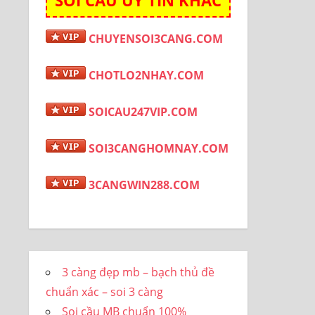
CHUYENSOI3CANG.COM
CHOTLO2NHAY.COM
SOICAU247VIP.COM
SOI3CANGHOMNAY.COM
3CANGWIN288.COM
3 càng đẹp mb – bạch thủ đề
chuẩn xác – soi 3 càng
Soi cầu MB chuẩn 100%