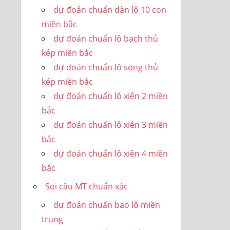
dự đoán chuẩn dàn lô 10 con
miền bắc
dự đoán chuẩn lô bạch thủ
kép miền bắc
dự đoán chuẩn lô song thủ
kép miền bắc
dự đoán chuẩn lô xiên 2 miền
bắc
dự đoán chuẩn lô xiên 3 miền
bắc
dự đoán chuẩn lô xiên 4 miền
bắc
Soi cầu MT chuẩn xác
dự đoán chuẩn bao lô miền
trung