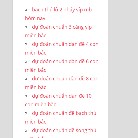
bạch thủ lô 2 nháy víp mb
hôm nay
dự đoán chuẩn 3 càng víp
miền bắc
dự đoán chuẩn dàn đề 4 con
miền bắc
dự đoán chuẩn dàn đề 6 con
miền bắc
dự đoán chuẩn dàn đề 8 con
miền bắc
dự đoán chuẩn dàn đề 10
con miền bắc
dự đoán chuẩn đề bạch thủ
miền bắc
dự đoán chuẩn đề song thủ