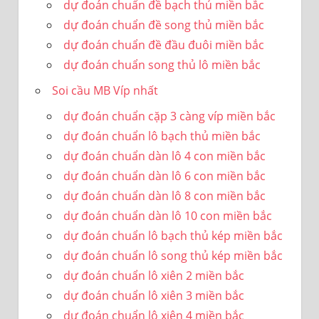
dự đoán chuẩn đề bạch thủ miền bắc
dự đoán chuẩn đề song thủ miền bắc
dự đoán chuẩn đề đầu đuôi miền bắc
dự đoán chuẩn song thủ lô miền bắc
Soi cầu MB Víp nhất
dự đoán chuẩn cặp 3 càng víp miền bắc
dự đoán chuẩn lô bạch thủ miền bắc
dự đoán chuẩn dàn lô 4 con miền bắc
dự đoán chuẩn dàn lô 6 con miền bắc
dự đoán chuẩn dàn lô 8 con miền bắc
dự đoán chuẩn dàn lô 10 con miền bắc
dự đoán chuẩn lô bạch thủ kép miền bắc
dự đoán chuẩn lô song thủ kép miền bắc
dự đoán chuẩn lô xiên 2 miền bắc
dự đoán chuẩn lô xiên 3 miền bắc
dự đoán chuẩn lô xiên 4 miền bắc