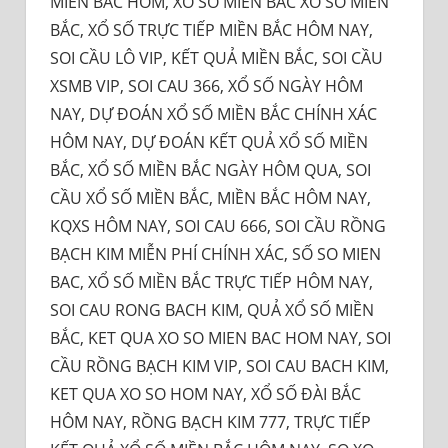
MIỀN BẮC HÔM, XỔ SỐ MIỀN BẮC XỔ SỐ MIỀN
BẮC, XỔ SỐ TRỰC TIẾP MIỀN BẮC HÔM NAY,
SOI CẦU LÔ VIP, KẾT QUẢ MIỀN BẮC, SOI CẦU
XSMB VIP, SOI CAU 366, XỔ SỐ NGÀY HÔM
NAY, DỰ ĐOÁN XỔ SỐ MIỀN BẮC CHÍNH XÁC
HÔM NAY, DỰ ĐOÁN KẾT QUẢ XỔ SỐ MIỀN
BẮC, XỔ SỐ MIỀN BẮC NGÀY HÔM QUA, SOI
CẦU XỔ SỐ MIỀN BẮC, MIỀN BẮC HÔM NAY,
KQXS HÔM NAY, SOI CAU 666, SOI CẦU RỒNG
BẠCH KIM MIỄN PHÍ CHÍNH XÁC, SỐ SO MIEN
BAC, XỔ SỐ MIỀN BẮC TRỰC TIẾP HÔM NAY,
SOI CAU RONG BACH KIM, QUẢ XỔ SỐ MIỀN
BẮC, KET QUA XO SO MIEN BAC HOM NAY, SOI
CẦU RỒNG BẠCH KIM VIP, SOI CAU BACH KIM,
KET QUA XO SO HOM NAY, XỔ SỐ ĐÀI BẮC
HÔM NAY, RỒNG BẠCH KIM 777, TRỰC TIẾP