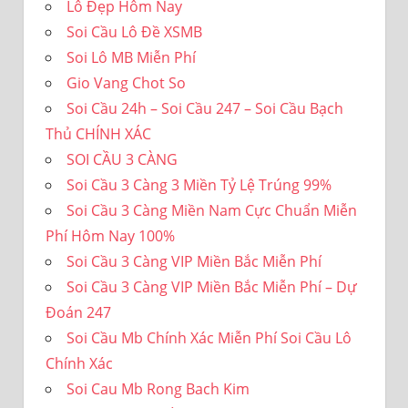
Lô Đẹp Hôm Nay
Soi Cầu Lô Đề XSMB
Soi Lô MB Miễn Phí
Gio Vang Chot So
Soi Cầu 24h – Soi Cầu 247 – Soi Cầu Bạch
Thủ CHÍNH XÁC
SOI CẦU 3 CÀNG
Soi Cầu 3 Càng 3 Miền Tỷ Lệ Trúng 99%
Soi Cầu 3 Càng Miền Nam Cực Chuẩn Miễn
Phí Hôm Nay 100%
Soi Cầu 3 Càng VIP Miền Bắc Miễn Phí
Soi Cầu 3 Càng VIP Miền Bắc Miễn Phí – Dự
Đoán 247
Soi Cầu Mb Chính Xác Miễn Phí Soi Cầu Lô
Chính Xác
Soi Cau Mb Rong Bach Kim