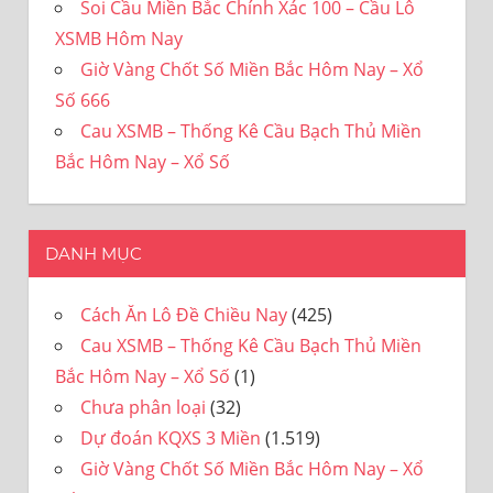
Soi Cầu Miền Bắc Chính Xác 100 – Cầu Lô
XSMB Hôm Nay
Giờ Vàng Chốt Số Miền Bắc Hôm Nay – Xổ
Số 666
Cau XSMB – Thống Kê Cầu Bạch Thủ Miền
Bắc Hôm Nay – Xổ Số
DANH MỤC
Cách Ăn Lô Đề Chiều Nay
(425)
Cau XSMB – Thống Kê Cầu Bạch Thủ Miền
Bắc Hôm Nay – Xổ Số
(1)
Chưa phân loại
(32)
Dự đoán KQXS 3 Miền
(1.519)
Giờ Vàng Chốt Số Miền Bắc Hôm Nay – Xổ