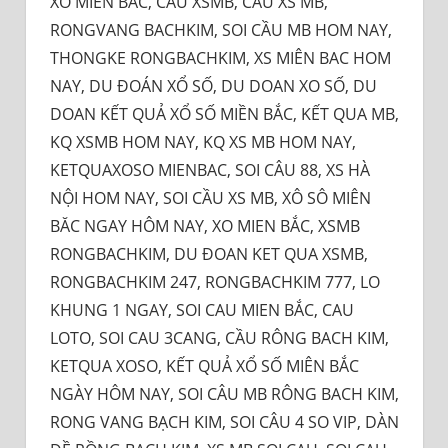
XÔ MIÊN BÂC, CÂU XSMB, CAU XS MB,
RONGVANG BACHKIM, SOI CẦU MB HOM NAY,
THONGKE RONGBACHKIM, XS MIÊN BAC HOM
NAY, DU ĐOÁN XỔ SỐ, DU DOAN XO SỐ, DU
DOAN KẾT QUẢ XỔ SỐ MIỀN BẮC, KẾT QUA MB,
KQ XSMB HOM NAY, KQ XS MB HOM NAY,
KETQUAXOSO MIENBAC, SOI CÂU 88, XS HÀ
NỘI HOM NAY, SOI CẦU XS MB, XÔ SÔ MIÊN
BĂC NGAY HÔM NAY, XO MIEN BẮC, XSMB
RONGBACHKIM, DU ĐOAN KET QUA XSMB,
RONGBACHKIM 247, RONGBACHKIM 777, LO
KHUNG 1 NGAY, SOI CAU MIEN BẮC, CAU
LOTO, SOI CAU 3CANG, CẦU RÔNG BACH KIM,
KETQUA XOSO, KẾT QUẢ XỔ SỐ MIÊN BẮC
NGÀY HÔM NAY, SOI CÂU MB RÔNG BACH KIM,
RONG VANG BẠCH KIM, SOI CÂU 4 SO VIP, DÀN