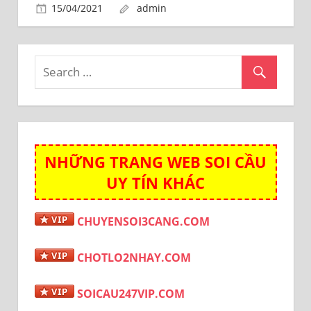
15/04/2021
admin
cả
nước.
NHỮNG TRANG WEB SOI CẦU
UY TÍN KHÁC
CHUYENSOI3CANG.COM
CHOTLO2NHAY.COM
SOICAU247VIP.COM