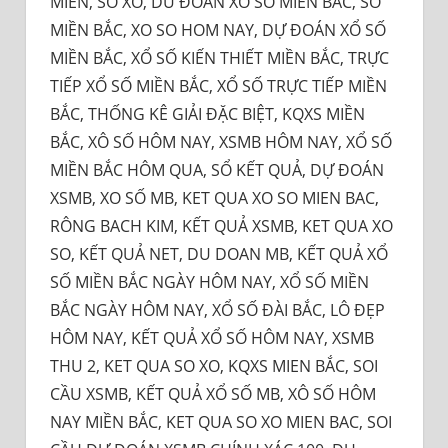
MIỀN, SỐ XO, DU ĐOAN XO SO MIEN BAC, SỐ
MIỀN BẮC, XO SO HOM NAY, DỰ ĐOÁN XỔ SỐ
MIỀN BẮC, XỔ SỐ KIẾN THIẾT MIỀN BẮC, TRỰC
TIẾP XỔ SỐ MIỀN BẮC, XỔ SỐ TRỰC TIẾP MIỀN
BẮC, THỐNG KÊ GIẢI ĐẶC BIỆT, KQXS MIỀN
BẮC, XÔ SỐ HÔM NAY, XSMB HÔM NAY, XỔ SỐ
MIỀN BẮC HÔM QUA, SỔ KẾT QUẢ, DỰ ĐOÁN
XSMB, XO SỐ MB, KET QUA XO SO MIEN BAC,
RÔNG BACH KIM, KẾT QUẢ XSMB, KET QUA XO
SO, KẾT QUẢ NET, DU DOAN MB, KẾT QUẢ XỔ
SỐ MIỀN BẮC NGÀY HÔM NAY, XỔ SỐ MIỀN
BẮC NGÀY HÔM NAY, XỔ SỐ ĐÀI BẮC, LÔ ĐẸP
HÔM NAY, KẾT QUẢ XỔ SỐ HÔM NAY, XSMB
THU 2, KET QUA SO XO, KQXS MIEN BẮC, SOI
CẦU XSMB, KẾT QUẢ XỔ SỐ MB, XÔ SỐ HÔM
NAY MIỀN BẮC, KET QUA SO XO MIEN BAC, SOI