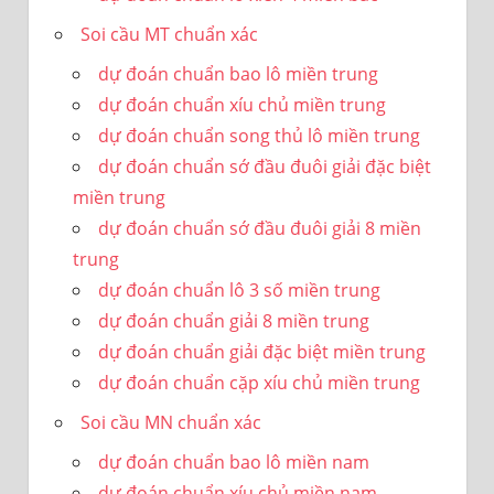
Soi cầu MT chuẩn xác
dự đoán chuẩn bao lô miền trung
dự đoán chuẩn xíu chủ miền trung
dự đoán chuẩn song thủ lô miền trung
dự đoán chuẩn sớ đầu đuôi giải đặc biệt
miền trung
dự đoán chuẩn sớ đầu đuôi giải 8 miền
trung
dự đoán chuẩn lô 3 số miền trung
dự đoán chuẩn giải 8 miền trung
dự đoán chuẩn giải đặc biệt miền trung
dự đoán chuẩn cặp xíu chủ miền trung
Soi cầu MN chuẩn xác
dự đoán chuẩn bao lô miền nam
dự đoán chuẩn xíu chủ miền nam