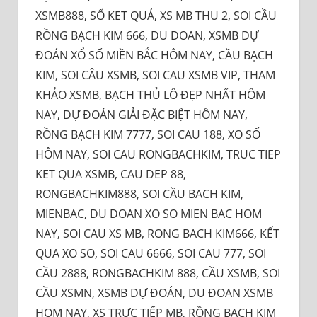
XSMB888, SỔ KET QUẢ, XS MB THU 2, SOI CẦU
RỒNG BẠCH KIM 666, DU DOAN, XSMB DỰ
ĐOÁN XỔ SỐ MIỀN BẮC HÔM NAY, CẦU BẠCH
KIM, SOI CÂU XSMB, SOI CAU XSMB VIP, THAM
KHẢO XSMB, BẠCH THỦ LÔ ĐẸP NHẤT HÔM
NAY, DỰ ĐOÁN GIẢI ĐẶC BIỆT HÔM NAY,
RỒNG BẠCH KIM 7777, SOI CAU 188, XO SỐ
HÔM NAY, SOI CAU RONGBACHKIM, TRUC TIEP
KET QUA XSMB, CAU DEP 88,
RONGBACHKIM888, SOI CẦU BACH KIM,
MIENBAC, DU DOAN XO SO MIEN BAC HOM
NAY, SOI CAU XS MB, RONG BACH KIM666, KẾT
QUA XO SO, SOI CAU 6666, SOI CAU 777, SOI
CẦU 2888, RONGBACHKIM 888, CẦU XSMB, SOI
CẦU XSMN, XSMB DỰ ĐOÁN, DU ĐOAN XSMB
HOM NAY, XS TRỰC TIẾP MB, RỒNG BẠCH KIM