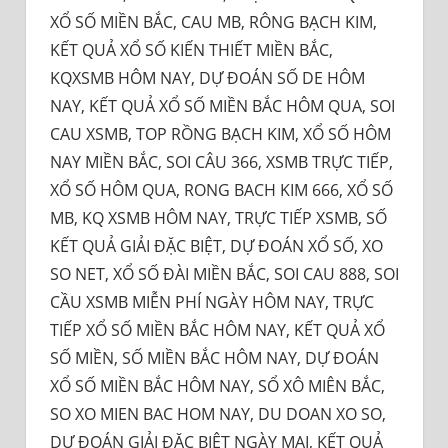
XỔ SỐ MIỀN BẮC, CAU MB, RÔNG BẠCH KIM,
KẾT QUẢ XỔ SỐ KIẾN THIẾT MIỀN BẮC,
KQXSMB HÔM NAY, DỰ ĐOÁN SỐ DE HÔM
NAY, KẾT QUẢ XỔ SỐ MIỀN BẮC HÔM QUA, SOI
CAU XSMB, TOP RỒNG BẠCH KIM, XỔ SỐ HÔM
NAY MIỀN BẮC, SOI CÂU 366, XSMB TRỰC TIẾP,
XỔ SỐ HÔM QUA, RONG BACH KIM 666, XỔ SỐ
MB, KQ XSMB HÔM NAY, TRỰC TIẾP XSMB, SỐ
KẾT QUẢ GIẢI ĐẶC BIỆT, DỰ ĐOÁN XỔ SỐ, XO
SO NET, XỔ SỐ ĐÀI MIỀN BẮC, SOI CAU 888, SOI
CẦU XSMB MIỄN PHÍ NGÀY HÔM NAY, TRỰC
TIẾP XỔ SỐ MIỀN BẮC HÔM NAY, KẾT QUẢ XỔ
SỐ MIỀN, SỐ MIỀN BẮC HÔM NAY, DỰ ĐOÁN
XỔ SỐ MIỀN BẮC HÔM NAY, SỔ XÔ MIÊN BẮC,
SO XO MIEN BAC HOM NAY, DU DOAN XO SO,
DỰ ĐOÁN GIẢI ĐẶC BIỆT NGÀY MAI, KẾT QUẢ