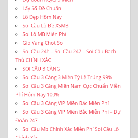
Lấy Số Đề Chuẩn
Lô Đẹp Hôm Nay
Soi Cầu Lô Đề XSMB
Soi Lô MB Miễn Phí
Gio Vang Chot So
Soi Cầu 24h – Soi Cầu 247 – Soi Cầu Bạch
Thủ CHÍNH XÁC
SOI CẦU 3 CÀNG
Soi Cầu 3 Càng 3 Miền Tỷ Lệ Trúng 99%
Soi Cầu 3 Càng Miền Nam Cực Chuẩn Miễn
Phí Hôm Nay 100%
Soi Cầu 3 Càng VIP Miền Bắc Miễn Phí
Soi Cầu 3 Càng VIP Miền Bắc Miễn Phí – Dự
Đoán 247
Soi Cầu Mb Chính Xác Miễn Phí Soi Cầu Lô
Chính Xác