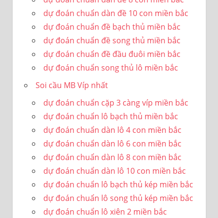
dự đoán chuẩn dàn đề 10 con miền bắc
dự đoán chuẩn đề bạch thủ miền bắc
dự đoán chuẩn đề song thủ miền bắc
dự đoán chuẩn đề đầu đuôi miền bắc
dự đoán chuẩn song thủ lô miền bắc
Soi cầu MB Víp nhất
dự đoán chuẩn cặp 3 càng víp miền bắc
dự đoán chuẩn lô bạch thủ miền bắc
dự đoán chuẩn dàn lô 4 con miền bắc
dự đoán chuẩn dàn lô 6 con miền bắc
dự đoán chuẩn dàn lô 8 con miền bắc
dự đoán chuẩn dàn lô 10 con miền bắc
dự đoán chuẩn lô bạch thủ kép miền bắc
dự đoán chuẩn lô song thủ kép miền bắc
dự đoán chuẩn lô xiên 2 miền bắc