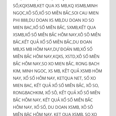
SỐ,KQXSMB,KET QUA XS MB,KQ XSMB,MINH
NGỌC,XÔ SỐ,XỔ SO MIỀN BẮC,SOI CAU MIEN
PHI 888,DU DOAN XS MB,DU DOAN XO SO
MIEN BAC,XỔ SỐ MIỀN BẮC, SXMB,KẾT QUA
XSMB,XỔ SỐ MIÊN BẮC HÔM NAY,XÔ SÔ MIÊN
BĂC,KẾT QUẢ XỔ SỐ MIỀN BẮC,DU ĐOAN
MB,XS MB HÔM NAY,DỰ ĐOÁN MB,XỔ SỐ
MIỀN BẮC HÔM NAY,KQXS, XSTD,XÔ SỐ MIỀN
BẮC HÔM NAY,SO XO MIEN BẮC, RONG BACH
KIM, MINH NGOC, XS MB, KÊT QUẢ XSMB HÔM
NAY, XỔ SỐ HÔM NAY, KETQUA NET, SỐ XO
MIEN BAC, KẾT QUẢ XỔ SỐ MIÊN BẮC, XÔ SO,
RONGBACHKIM, XỔ SÔ, KẾT QUẢ XỔ SỐ MIỀN
BẮC HÔM NAY, KẾT QUẢ XỔ SỐ MIÊN BẮC
HÔM NAY, XỔ SỐ, DU DOAN XSMB, XÔ SÔ
MIÊN BĂC HÔM NAY, KET QUA XSMB, SO XO