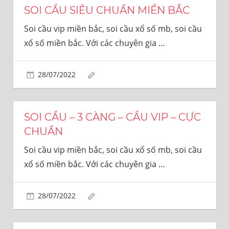
SOI CẦU SIÊU CHUẨN MIỀN BẮC
Soi cầu vip miền bắc, soi cầu xổ số mb, soi cầu
xổ số miền bắc. Với các chuyên gia
…
28/07/2022
SOI CẦU – 3 CÀNG – CẦU VIP – CỰC
CHUẨN
Soi cầu vip miền bắc, soi cầu xổ số mb, soi cầu
xổ số miền bắc. Với các chuyên gia
…
28/07/2022