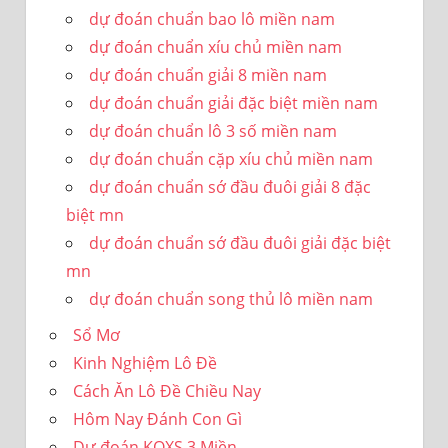
dự đoán chuẩn bao lô miền nam
dự đoán chuẩn xíu chủ miền nam
dự đoán chuẩn giải 8 miền nam
dự đoán chuẩn giải đặc biệt miền nam
dự đoán chuẩn lô 3 số miền nam
dự đoán chuẩn cặp xíu chủ miền nam
dự đoán chuẩn sớ đầu đuôi giải 8 đặc
biệt mn
dự đoán chuẩn sớ đầu đuôi giải đặc biệt
mn
dự đoán chuẩn song thủ lô miền nam
Sổ Mơ
Kinh Nghiệm Lô Đề
Cách Ăn Lô Đề Chiều Nay
Hôm Nay Đánh Con Gì
Dự đoán KQXS 3 Miền