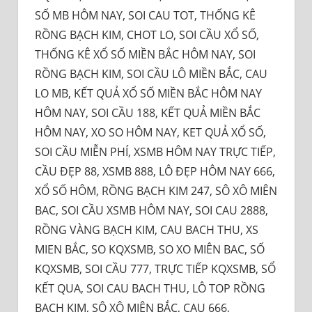
SỐ MB HÔM NAY, SOI CAU TOT, THỐNG KÊ
RỒNG BẠCH KIM, CHOT LO, SOI CẦU XỔ SỐ,
THỐNG KÊ XỔ SỐ MIỀN BẮC HÔM NAY, SOI
RỒNG BẠCH KIM, SOI CẦU LÔ MIỀN BẮC, CAU
LO MB, KẾT QUẢ XỔ SỐ MIỀN BẮC HÔM NAY
HÔM NAY, SOI CẦU 188, KẾT QUẢ MIỀN BẮC
HÔM NAY, XO SO HÔM NAY, KET QUẢ XỔ SỐ,
SOI CẦU MIỄN PHÍ, XSMB HÔM NAY TRỰC TIẾP,
CẦU ĐẸP 88, XSMB 888, LÔ ĐẸP HÔM NAY 666,
XỔ SỐ HÔM, RỒNG BẠCH KIM 247, SÔ XÔ MIÊN
BAC, SOI CẦU XSMB HÔM NAY, SOI CAU 2888,
RỒNG VÀNG BẠCH KIM, CAU BACH THU, XS
MIEN BẮC, SO KQXSMB, SO XO MIÊN BAC, SỐ
KQXSMB, SOI CẦU 777, TRỰC TIẾP KQXSMB, SỔ
KẾT QUA, SOI CAU BACH THU, LÔ TOP RỒNG
BẠCH KIM, SÔ XÔ MIÊN BẮC, CAU 666,