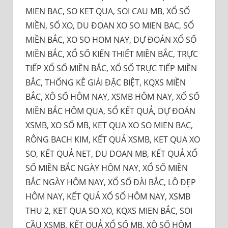
MIEN BAC, SO KET QUA, SOI CAU MB, XỔ SỐ
MIỀN, SỐ XO, DU ĐOAN XO SO MIEN BAC, SỐ
MIỀN BẮC, XO SO HOM NAY, DỰ ĐOÁN XỔ SỐ
MIỀN BẮC, XỔ SỐ KIẾN THIẾT MIỀN BẮC, TRỰC
TIẾP XỔ SỐ MIỀN BẮC, XỔ SỐ TRỰC TIẾP MIỀN
BẮC, THỐNG KÊ GIẢI ĐẶC BIỆT, KQXS MIỀN
BẮC, XÔ SỐ HÔM NAY, XSMB HÔM NAY, XỔ SỐ
MIỀN BẮC HÔM QUA, SỔ KẾT QUẢ, DỰ ĐOÁN
XSMB, XO SỐ MB, KET QUA XO SO MIEN BAC,
RÔNG BACH KIM, KẾT QUẢ XSMB, KET QUA XO
SO, KẾT QUẢ NET, DU DOAN MB, KẾT QUẢ XỔ
SỐ MIỀN BẮC NGÀY HÔM NAY, XỔ SỐ MIỀN
BẮC NGÀY HÔM NAY, XỔ SỐ ĐÀI BẮC, LÔ ĐẸP
HÔM NAY, KẾT QUẢ XỔ SỐ HÔM NAY, XSMB
THU 2, KET QUA SO XO, KQXS MIEN BẮC, SOI
CẦU XSMB, KẾT QUẢ XỔ SỐ MB, XÔ SỐ HÔM