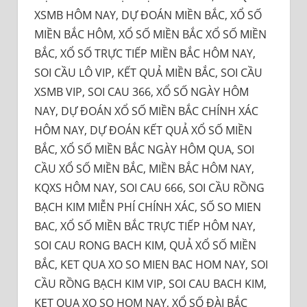
XSMB HÔM NAY, DỰ ĐOÁN MIỀN BẮC, XỔ SỐ
MIỀN BẮC HÔM, XỔ SỐ MIỀN BẮC XỔ SỐ MIỀN
BẮC, XỔ SỐ TRỰC TIẾP MIỀN BẮC HÔM NAY,
SOI CẦU LÔ VIP, KẾT QUẢ MIỀN BẮC, SOI CẦU
XSMB VIP, SOI CAU 366, XỔ SỐ NGÀY HÔM
NAY, DỰ ĐOÁN XỔ SỐ MIỀN BẮC CHÍNH XÁC
HÔM NAY, DỰ ĐOÁN KẾT QUẢ XỔ SỐ MIỀN
BẮC, XỔ SỐ MIỀN BẮC NGÀY HÔM QUA, SOI
CẦU XỔ SỐ MIỀN BẮC, MIỀN BẮC HÔM NAY,
KQXS HÔM NAY, SOI CAU 666, SOI CẦU RỒNG
BẠCH KIM MIỄN PHÍ CHÍNH XÁC, SỐ SO MIEN
BAC, XỔ SỐ MIỀN BẮC TRỰC TIẾP HÔM NAY,
SOI CAU RONG BACH KIM, QUẢ XỔ SỐ MIỀN
BẮC, KET QUA XO SO MIEN BAC HOM NAY, SOI
CẦU RỒNG BẠCH KIM VIP, SOI CAU BACH KIM,
KET QUA XO SO HOM NAY, XỔ SỐ ĐÀI BẮC