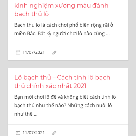
kinh nghiệm xương máu đánh
bạch thủ lô
Bach thu lo là cách chơi phổ biến rộng rãi ở
miền Bắc. Bất kỳ người chơi lô nào cũng
…
11/07/2021
Lô bạch thủ – Cách tính lô bạch
thủ chính xác nhất 2021
Bạn mới chơi lô đề và không biết cách tính lô
bạch thủ như thế nào? Những cách nuôi lô
như thế
…
11/07/2021