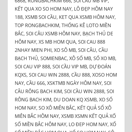
6868, RONGBACHKIM 666, SOI CẦU MB VIP,
KẾT QUA XO SO HOM NAY, LÔ ĐẸP HÔM NAY
188, XSMB SOI CẦU, KET QUA XSMB HÔM NAY,
TOP RONGBACHKIM, THỐNG KÊ LOTO MIỀN
BẮC, SOI CÂU XSMB HÔM NAY, BẠCH THỦ DE
HÔM NAY, XS MB HOM QUA, SOI CAU 888
2NHAY MIEN PHI, XO SÔ MB, SOI CÂU, CẦU
BẠCH THỦ, SOMIENBAC, XÔ SỐ MB, SỐ XO MB,
SOI CAU VIP 888, SOI CẦU VIP MB, DỰ ĐOÁN
KQXS, SOI CAU WIN 2888, CẦU 888, XOSO HOM
NAY, CẦU 666, XSKTMB NGÀY HÔM NAY, SOI
CÂU RÔNG BACH KIM, SOI CẦU WIN 2888, SOI
RÔNG BACH KIM, DU DOAN KQ XSMB, XO SỐ
HOM NAY, SO XÔ MIÊN BẮC, KẾT QUẢ SỔ XÔ
MIÊN BẮC HÔM NAY, XSMB XSMN KẾT QUẢ XỐ
SỐ MIỀN BẮC HÔM NAY, LO ĐEP HOM NAY, XỔ