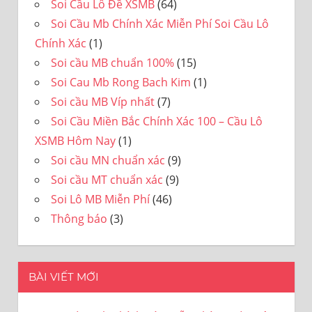
Soi Cầu Lô Đề XSMB
(64)
Soi Cầu Mb Chính Xác Miễn Phí Soi Cầu Lô
Chính Xác
(1)
Soi cầu MB chuẩn 100%
(15)
Soi Cau Mb Rong Bach Kim
(1)
Soi cầu MB Víp nhất
(7)
Soi Cầu Miền Bắc Chính Xác 100 – Cầu Lô
XSMB Hôm Nay
(1)
Soi cầu MN chuẩn xác
(9)
Soi cầu MT chuẩn xác
(9)
Soi Lô MB Miễn Phí
(46)
Thông báo
(3)
BÀI VIẾT MỚI