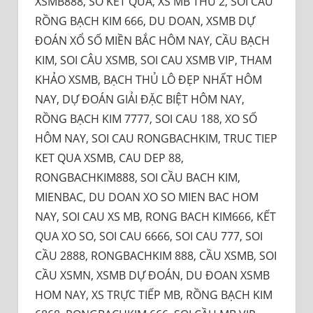
XSMB888, SỔ KET QUẢ, XS MB THU 2, SOI CẦU
RỒNG BẠCH KIM 666, DU DOAN, XSMB DỰ
ĐOÁN XỔ SỐ MIỀN BẮC HÔM NAY, CẦU BẠCH
KIM, SOI CÂU XSMB, SOI CAU XSMB VIP, THAM
KHẢO XSMB, BẠCH THỦ LÔ ĐẸP NHẤT HÔM
NAY, DỰ ĐOÁN GIẢI ĐẶC BIỆT HÔM NAY,
RỒNG BẠCH KIM 7777, SOI CAU 188, XO SỐ
HÔM NAY, SOI CAU RONGBACHKIM, TRUC TIEP
KET QUA XSMB, CAU DEP 88,
RONGBACHKIM888, SOI CẦU BACH KIM,
MIENBAC, DU DOAN XO SO MIEN BAC HOM
NAY, SOI CAU XS MB, RONG BACH KIM666, KẾT
QUA XO SO, SOI CAU 6666, SOI CAU 777, SOI
CẦU 2888, RONGBACHKIM 888, CẦU XSMB, SOI
CẦU XSMN, XSMB DỰ ĐOÁN, DU ĐOAN XSMB
HOM NAY, XS TRỰC TIẾP MB, RỒNG BẠCH KIM