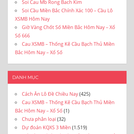
Soi Cau Mb Rong Bach Kim
Soi Cầu Miền Bắc Chính Xác 100 – Cầu Lô
XSMB Hôm Nay
Giờ Vàng Chốt Số Miền Bắc Hôm Nay – Xổ
Số 666
Cau XSMB – Thống Kê Cầu Bạch Thủ Miền
Bắc Hôm Nay – Xổ Số
DANH MỤC
Cách Ăn Lô Đề Chiều Nay
(425)
Cau XSMB – Thống Kê Cầu Bạch Thủ Miền
Bắc Hôm Nay – Xổ Số
(1)
Chưa phân loại
(32)
Dự đoán KQXS 3 Miền
(1.519)