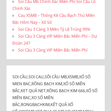
Soi Cầu Mb Chính Xác Miễn Phí Soi Cầu Lô
Chính Xác
Cau XSMB – Thống Kê Cầu Bạch Thủ Miền
Bắc Hôm Nay – Xổ Số
Soi Cầu 3 Càng 3 Miền Tỷ Lệ Trúng 99%
Soi Cầu 3 Càng VIP Miền Bắc Miễn Phí – Dự
Đoán 247
Soi Cầu 3 Càng VIP Miền Bắc Miễn Phí
SOI CẦU,SOI CAU,SÔI CẦU MB,XSMB,XỔ SỐ
MIEN BAC,RỒNG BẠCH KIM,XỔ SỐ MIÊN
BẮC,KET QUẢ NET,RỒNG BẠCH KIM 666,XỔ SỐ
MIỀN BAC,XO SỐ MIỀN
BẮC,RONGBẠCHKIM,KẾT QUẢ XỔ