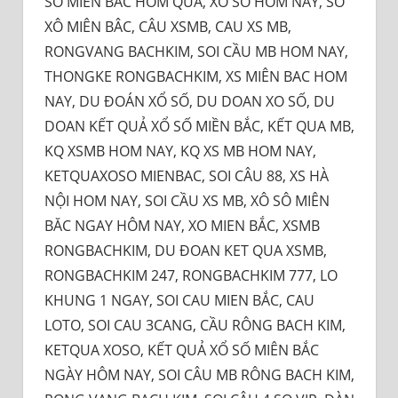
SỐ MIỀN BẮC HOM QUA, XỔ SO HOM NAY, SÔ
XÔ MIÊN BÂC, CÂU XSMB, CAU XS MB,
RONGVANG BACHKIM, SOI CẦU MB HOM NAY,
THONGKE RONGBACHKIM, XS MIÊN BAC HOM
NAY, DU ĐOÁN XỔ SỐ, DU DOAN XO SỐ, DU
DOAN KẾT QUẢ XỔ SỐ MIỀN BẮC, KẾT QUA MB,
KQ XSMB HOM NAY, KQ XS MB HOM NAY,
KETQUAXOSO MIENBAC, SOI CÂU 88, XS HÀ
NỘI HOM NAY, SOI CẦU XS MB, XÔ SÔ MIÊN
BĂC NGAY HÔM NAY, XO MIEN BẮC, XSMB
RONGBACHKIM, DU ĐOAN KET QUA XSMB,
RONGBACHKIM 247, RONGBACHKIM 777, LO
KHUNG 1 NGAY, SOI CAU MIEN BẮC, CAU
LOTO, SOI CAU 3CANG, CẦU RÔNG BACH KIM,
KETQUA XOSO, KẾT QUẢ XỔ SỐ MIÊN BẮC
NGÀY HÔM NAY, SOI CÂU MB RÔNG BACH KIM,