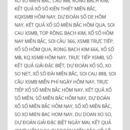
XỔ SỐ MIỀN BẮC, CAU MB, RÔNG BẠCH KIM,
KẾT QUẢ XỔ SỐ KIẾN THIẾT MIỀN BẮC,
KQXSMB HÔM NAY, DỰ ĐOÁN SỐ DE HÔM
NAY, KẾT QUẢ XỔ SỐ MIỀN BẮC HÔM QUA, SOI
CAU XSMB, TOP RỒNG BẠCH KIM, XỔ SỐ HÔM
NAY MIỀN BẮC, SOI CÂU 366, XSMB TRỰC TIẾP,
XỔ SỐ HÔM QUA, RONG BACH KIM 666, XỔ SỐ
MB, KQ XSMB HÔM NAY, TRỰC TIẾP XSMB, SỐ
KẾT QUẢ GIẢI ĐẶC BIỆT, DỰ ĐOÁN XỔ SỐ, XO
SO NET, XỔ SỐ ĐÀI MIỀN BẮC, SOI CAU 888, SOI
CẦU XSMB MIỄN PHÍ NGÀY HÔM NAY, TRỰC
TIẾP XỔ SỐ MIỀN BẮC HÔM NAY, KẾT QUẢ XỔ
SỐ MIỀN, SỐ MIỀN BẮC HÔM NAY, DỰ ĐOÁN
XỔ SỐ MIỀN BẮC HÔM NAY, SỔ XÔ MIÊN BẮC,
SO XO MIEN BAC HOM NAY, DU DOAN XO SO,
DỰ ĐOÁN GIẢI ĐẶC BIỆT NGÀY MAI, KẾT QUẢ