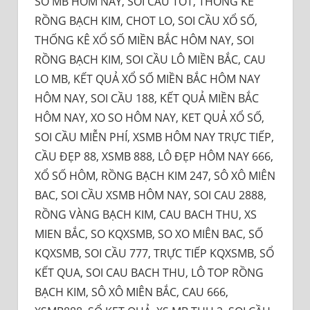
SỐ MB HÔM NAY, SOI CAU TOT, THỐNG KÊ
RỒNG BẠCH KIM, CHOT LO, SOI CẦU XỔ SỐ,
THỐNG KÊ XỔ SỐ MIỀN BẮC HÔM NAY, SOI
RỒNG BẠCH KIM, SOI CẦU LÔ MIỀN BẮC, CAU
LO MB, KẾT QUẢ XỔ SỐ MIỀN BẮC HÔM NAY
HÔM NAY, SOI CẦU 188, KẾT QUẢ MIỀN BẮC
HÔM NAY, XO SO HÔM NAY, KET QUẢ XỔ SỐ,
SOI CẦU MIỄN PHÍ, XSMB HÔM NAY TRỰC TIẾP,
CẦU ĐẸP 88, XSMB 888, LÔ ĐẸP HÔM NAY 666,
XỔ SỐ HÔM, RỒNG BẠCH KIM 247, SÔ XÔ MIÊN
BAC, SOI CẦU XSMB HÔM NAY, SOI CAU 2888,
RỒNG VÀNG BẠCH KIM, CAU BACH THU, XS
MIEN BẮC, SO KQXSMB, SO XO MIÊN BAC, SỐ
KQXSMB, SOI CẦU 777, TRỰC TIẾP KQXSMB, SỔ
KẾT QUA, SOI CAU BACH THU, LÔ TOP RỒNG
BẠCH KIM, SÔ XÔ MIÊN BẮC, CAU 666,