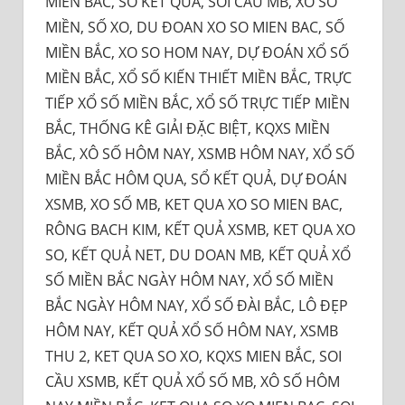
MIEN BAC, SO KET QUA, SOI CAU MB, XỔ SỐ
MIỀN, SỐ XO, DU ĐOAN XO SO MIEN BAC, SỐ
MIỀN BẮC, XO SO HOM NAY, DỰ ĐOÁN XỔ SỐ
MIỀN BẮC, XỔ SỐ KIẾN THIẾT MIỀN BẮC, TRỰC
TIẾP XỔ SỐ MIỀN BẮC, XỔ SỐ TRỰC TIẾP MIỀN
BẮC, THỐNG KÊ GIẢI ĐẶC BIỆT, KQXS MIỀN
BẮC, XÔ SỐ HÔM NAY, XSMB HÔM NAY, XỔ SỐ
MIỀN BẮC HÔM QUA, SỔ KẾT QUẢ, DỰ ĐOÁN
XSMB, XO SỐ MB, KET QUA XO SO MIEN BAC,
RÔNG BACH KIM, KẾT QUẢ XSMB, KET QUA XO
SO, KẾT QUẢ NET, DU DOAN MB, KẾT QUẢ XỔ
SỐ MIỀN BẮC NGÀY HÔM NAY, XỔ SỐ MIỀN
BẮC NGÀY HÔM NAY, XỔ SỐ ĐÀI BẮC, LÔ ĐẸP
HÔM NAY, KẾT QUẢ XỔ SỐ HÔM NAY, XSMB
THU 2, KET QUA SO XO, KQXS MIEN BẮC, SOI
CẦU XSMB, KẾT QUẢ XỔ SỐ MB, XÔ SỐ HÔM