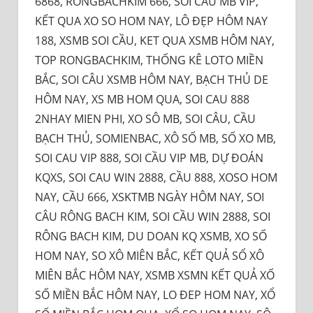
6868, RONGBACHKIM 666, SOI CẦU MB VIP,
KẾT QUA XO SO HOM NAY, LÔ ĐẸP HÔM NAY
188, XSMB SOI CẦU, KET QUA XSMB HÔM NAY,
TOP RONGBACHKIM, THỐNG KÊ LOTO MIỀN
BẮC, SOI CÂU XSMB HÔM NAY, BẠCH THỦ DE
HÔM NAY, XS MB HOM QUA, SOI CAU 888
2NHAY MIEN PHI, XO SÔ MB, SOI CÂU, CẦU
BẠCH THỦ, SOMIENBAC, XÔ SỐ MB, SỐ XO MB,
SOI CAU VIP 888, SOI CẦU VIP MB, DỰ ĐOÁN
KQXS, SOI CAU WIN 2888, CẦU 888, XOSO HOM
NAY, CẦU 666, XSKTMB NGÀY HÔM NAY, SOI
CÂU RÔNG BACH KIM, SOI CẦU WIN 2888, SOI
RÔNG BACH KIM, DU DOAN KQ XSMB, XO SỐ
HOM NAY, SO XÔ MIÊN BẮC, KẾT QUẢ SỔ XÔ
MIÊN BẮC HÔM NAY, XSMB XSMN KẾT QUẢ XỐ
SỐ MIỀN BẮC HÔM NAY, LO ĐEP HOM NAY, XỔ