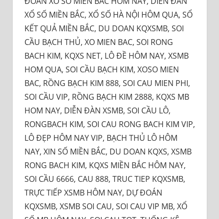
ĐOÁN XỔ SỐ MIỀN BẮC HÔM NAY, DIỄN ĐÀN
XỔ SỐ MIỀN BẮC, XỔ SỐ HÀ NỘI HÔM QUA, SỔ
KẾT QUẢ MIỀN BẮC, DU DOAN KQXSMB, SOI
CẦU BẠCH THỦ, XO MIEN BAC, SOI RONG
BACH KIM, KQXS NET, LÔ ĐỀ HÔM NAY, XSMB
HOM QUA, SOI CẦU BẠCH KIM, XOSO MIEN
BAC, RỒNG BẠCH KIM 888, SOI CAU MIEN PHI,
SOI CẦU VIP, RỒNG BẠCH KIM 2888, KQXS MB
HOM NAY, DIỄN ĐÀN XSMB, SOI CẦU LÔ,
RONGBACH KIM, SOI CAU RONG BACH KIM VIP,
LÔ ĐẸP HÔM NAY VIP, BẠCH THỦ LÔ HÔM
NAY, XIN SỐ MIỀN BẮC, DU DOAN KQXS, XSMB
RONG BACH KIM, KQXS MIỀN BẮC HÔM NAY,
SOI CẦU 6666, CAU 888, TRUC TIEP KQXSMB,
TRỰC TIẾP XSMB HÔM NAY, DỰ ĐOÁN
KQXSMB, XSMB SOI CAU, SOI CAU VIP MB, XỔ