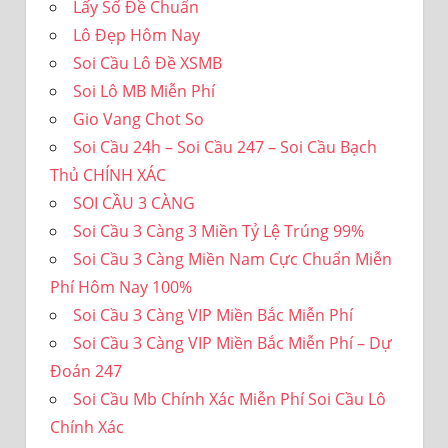
Lấy Số Đề Chuẩn
Lô Đẹp Hôm Nay
Soi Cầu Lô Đề XSMB
Soi Lô MB Miễn Phí
Gio Vang Chot So
Soi Cầu 24h – Soi Cầu 247 – Soi Cầu Bạch
Thủ CHÍNH XÁC
SOI CẦU 3 CÀNG
Soi Cầu 3 Càng 3 Miền Tỷ Lệ Trúng 99%
Soi Cầu 3 Càng Miền Nam Cực Chuẩn Miễn
Phí Hôm Nay 100%
Soi Cầu 3 Càng VIP Miền Bắc Miễn Phí
Soi Cầu 3 Càng VIP Miền Bắc Miễn Phí – Dự
Đoán 247
Soi Cầu Mb Chính Xác Miễn Phí Soi Cầu Lô
Chính Xác