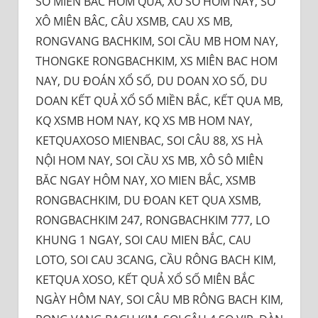
SỐ MIỀN BẮC HOM QUA, XỔ SO HOM NAY, SÔ
XÔ MIÊN BÂC, CÂU XSMB, CAU XS MB,
RONGVANG BACHKIM, SOI CẦU MB HOM NAY,
THONGKE RONGBACHKIM, XS MIÊN BAC HOM
NAY, DU ĐOÁN XỔ SỐ, DU DOAN XO SỐ, DU
DOAN KẾT QUẢ XỔ SỐ MIỀN BẮC, KẾT QUA MB,
KQ XSMB HOM NAY, KQ XS MB HOM NAY,
KETQUAXOSO MIENBAC, SOI CÂU 88, XS HÀ
NỘI HOM NAY, SOI CẦU XS MB, XÔ SÔ MIÊN
BĂC NGAY HÔM NAY, XO MIEN BẮC, XSMB
RONGBACHKIM, DU ĐOAN KET QUA XSMB,
RONGBACHKIM 247, RONGBACHKIM 777, LO
KHUNG 1 NGAY, SOI CAU MIEN BẮC, CAU
LOTO, SOI CAU 3CANG, CẦU RÔNG BACH KIM,
KETQUA XOSO, KẾT QUẢ XỔ SỐ MIÊN BẮC
NGÀY HÔM NAY, SOI CÂU MB RÔNG BACH KIM,