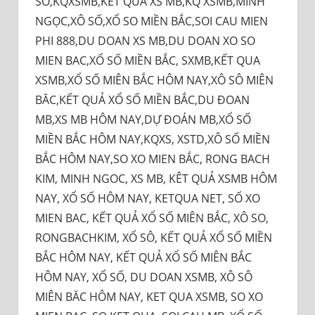
SỐ,KQXSMB,KET QUA XS MB,KQ XSMB,MINH
NGỌC,XÔ SỐ,XỔ SO MIỀN BẮC,SOI CAU MIEN
PHI 888,DU DOAN XS MB,DU DOAN XO SO
MIEN BAC,XỔ SỐ MIỀN BẮC, SXMB,KẾT QUA
XSMB,XỔ SỐ MIÊN BẮC HÔM NAY,XÔ SÔ MIÊN
BĂC,KẾT QUẢ XỔ SỐ MIỀN BẮC,DU ĐOAN
MB,XS MB HÔM NAY,DỰ ĐOÁN MB,XỔ SỐ
MIỀN BẮC HÔM NAY,KQXS, XSTD,XÔ SỐ MIỀN
BẮC HÔM NAY,SO XO MIEN BẮC, RONG BACH
KIM, MINH NGOC, XS MB, KÊT QUẢ XSMB HÔM
NAY, XỔ SỐ HÔM NAY, KETQUA NET, SỐ XO
MIEN BAC, KẾT QUẢ XỔ SỐ MIÊN BẮC, XÔ SO,
RONGBACHKIM, XỔ SÔ, KẾT QUẢ XỔ SỐ MIỀN
BẮC HÔM NAY, KẾT QUẢ XỔ SỐ MIÊN BẮC
HÔM NAY, XỔ SỐ, DU DOAN XSMB, XÔ SÔ
MIÊN BĂC HÔM NAY, KET QUA XSMB, SO XO