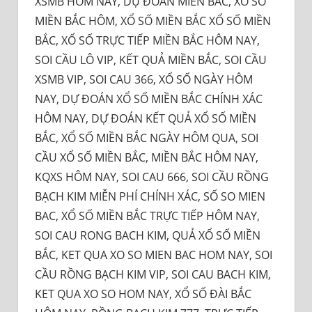
XSMB HÔM NAY, DỰ ĐOÁN MIỀN BẮC, XỔ SỐ
MIỀN BẮC HÔM, XỔ SỐ MIỀN BẮC XỔ SỐ MIỀN
BẮC, XỔ SỐ TRỰC TIẾP MIỀN BẮC HÔM NAY,
SOI CẦU LÔ VIP, KẾT QUẢ MIỀN BẮC, SOI CẦU
XSMB VIP, SOI CAU 366, XỔ SỐ NGÀY HÔM
NAY, DỰ ĐOÁN XỔ SỐ MIỀN BẮC CHÍNH XÁC
HÔM NAY, DỰ ĐOÁN KẾT QUẢ XỔ SỐ MIỀN
BẮC, XỔ SỐ MIỀN BẮC NGÀY HÔM QUA, SOI
CẦU XỔ SỐ MIỀN BẮC, MIỀN BẮC HÔM NAY,
KQXS HÔM NAY, SOI CAU 666, SOI CẦU RỒNG
BẠCH KIM MIỄN PHÍ CHÍNH XÁC, SỐ SO MIEN
BAC, XỔ SỐ MIỀN BẮC TRỰC TIẾP HÔM NAY,
SOI CAU RONG BACH KIM, QUẢ XỔ SỐ MIỀN
BẮC, KET QUA XO SO MIEN BAC HOM NAY, SOI
CẦU RỒNG BẠCH KIM VIP, SOI CAU BACH KIM,
KET QUA XO SO HOM NAY, XỔ SỐ ĐÀI BẮC