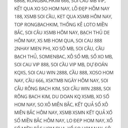
6868, RONGBACHKIM 666, SOI CẦU MB VIP,
KẾT QUA XO SO HOM NAY, LÔ ĐẸP HÔM NAY
188, XSMB SOI CẦU, KET QUA XSMB HÔM NAY,
TOP RONGBACHKIM, THỐNG KÊ LOTO MIỀN
BẮC, SOI CÂU XSMB HÔM NAY, BẠCH THỦ DE
HÔM NAY, XS MB HOM QUA, SOI CAU 888
2NHAY MIEN PHI, XO SÔ MB, SOI CÂU, CẦU
BẠCH THỦ, SOMIENBAC, XÔ SỐ MB, SỐ XO MB,
SOI CAU VIP 888, SOI CẦU VIP MB, DỰ ĐOÁN
KQXS, SOI CAU WIN 2888, CẦU 888, XOSO HOM
NAY, CẦU 666, XSKTMB NGÀY HÔM NAY, SOI
CÂU RÔNG BACH KIM, SOI CẦU WIN 2888, SOI
RÔNG BACH KIM, DU DOAN KQ XSMB, XO SỐ
HOM NAY, SO XÔ MIÊN BẮC, KẾT QUẢ SỔ XÔ
MIÊN BẮC HÔM NAY, XSMB XSMN KẾT QUẢ XỐ
SỐ MIỀN BẮC HÔM NAY, LO ĐEP HOM NAY, XỔ