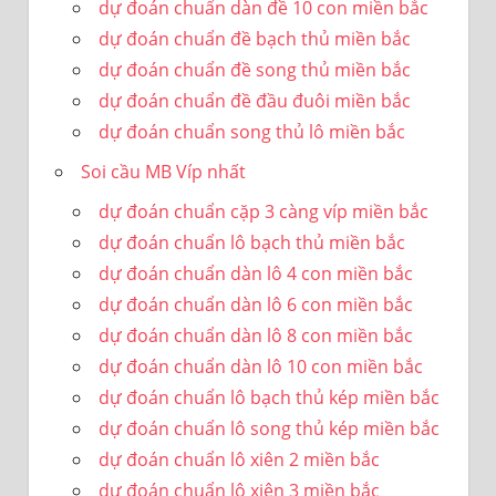
dự đoán chuẩn dàn đề 10 con miền bắc
dự đoán chuẩn đề bạch thủ miền bắc
dự đoán chuẩn đề song thủ miền bắc
dự đoán chuẩn đề đầu đuôi miền bắc
dự đoán chuẩn song thủ lô miền bắc
Soi cầu MB Víp nhất
dự đoán chuẩn cặp 3 càng víp miền bắc
dự đoán chuẩn lô bạch thủ miền bắc
dự đoán chuẩn dàn lô 4 con miền bắc
dự đoán chuẩn dàn lô 6 con miền bắc
dự đoán chuẩn dàn lô 8 con miền bắc
dự đoán chuẩn dàn lô 10 con miền bắc
dự đoán chuẩn lô bạch thủ kép miền bắc
dự đoán chuẩn lô song thủ kép miền bắc
dự đoán chuẩn lô xiên 2 miền bắc
dự đoán chuẩn lô xiên 3 miền bắc