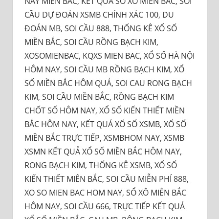
NAY MIỀN BẮC, KET QUA SO XO MIEN BAC, SOI
CẦU DỰ ĐOÁN XSMB CHÍNH XÁC 100, DU
ĐOÁN MB, SOI CẦU 888, THỐNG KÊ XỔ SỐ
MIỀN BẮC, SOI CẦU RỒNG BẠCH KIM,
XOSOMIENBAC, KQXS MIEN BAC, XỔ SỐ HÀ NỘI
HÔM NAY, SOI CẦU MB RỒNG BẠCH KIM, XỔ
SỐ MIỀN BẮC HÔM QUẢ, SOI CAU RONG BẠCH
KIM, SOI CẦU MIỀN BẮC, RỒNG BẠCH KIM
CHỐT SỐ HÔM NAY, XỔ SỐ KIẾN THIẾT MIỀN
BẮC HÔM NAY, KẾT QUẢ XỔ SỐ XSMB, XỔ SỐ
MIỀN BẮC TRỰC TIẾP, XSMBHOM NAY, XSMB
XSMN KẾT QUẢ XỔ SỐ MIỀN BẮC HÔM NAY,
RONG BẠCH KIM, THỐNG KÊ XSMB, XỔ SỐ
KIẾN THIẾT MIÊN BẮC, SOI CẦU MIỄN PHÍ 888,
XO SO MIEN BAC HOM NAY, SỔ XÔ MIÊN BẮC
HÔM NAY, SOI CẦU 666, TRỰC TIẾP KẾT QUẢ