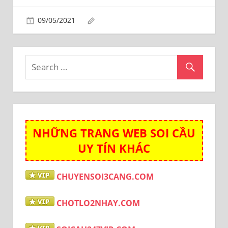
cả
nước.
09/05/2021
NHỮNG TRANG WEB SOI CẦU
UY TÍN KHÁC
CHUYENSOI3CANG.COM
CHOTLO2NHAY.COM