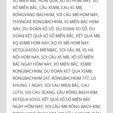
SỐ MIỀN BẮC HOM QUA, XỔ SO HOM NAY, SÔ
XÔ MIÊN BÂC, CÂU XSMB, CAU XS MB,
RONGVANG BACHKIM, SOI CẦU MB HOM NAY,
THONGKE RONGBACHKIM, XS MIÊN BAC HOM
NAY, DU ĐOÁN XỔ SỐ, DU DOAN XO SỐ, DU
DOAN KẾT QUẢ XỔ SỐ MIỀN BẮC, KẾT QUA MB,
KQ XSMB HOM NAY, KQ XS MB HOM NAY,
KETQUAXOSO MIENBAC, SOI CÂU 88, XS HÀ
NỘI HOM NAY, SOI CẦU XS MB, XÔ SÔ MIÊN
BĂC NGAY HÔM NAY, XO MIEN BẮC, XSMB
RONGBACHKIM, DU ĐOAN KET QUA XSMB,
RONGBACHKIM 247, RONGBACHKIM 777, LO
KHUNG 1 NGAY, SOI CAU MIEN BẮC, CAU
LOTO, SOI CAU 3CANG, CẦU RÔNG BACH KIM,
KETQUA XOSO, KẾT QUẢ XỔ SỐ MIÊN BẮC
NGÀY HÔM NAY, SOI CÂU MB RÔNG BACH KIM,