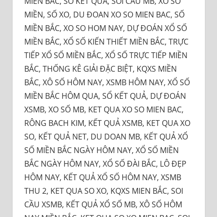
MIEN BAC, SO KET QUA, SOI CAU MB, XỔ SỐ
MIỀN, SỐ XO, DU ĐOAN XO SO MIEN BAC, SỐ
MIỀN BẮC, XO SO HOM NAY, DỰ ĐOÁN XỔ SỐ
MIỀN BẮC, XỔ SỐ KIẾN THIẾT MIỀN BẮC, TRỰC
TIẾP XỔ SỐ MIỀN BẮC, XỔ SỐ TRỰC TIẾP MIỀN
BẮC, THỐNG KÊ GIẢI ĐẶC BIỆT, KQXS MIỀN
BẮC, XÔ SỐ HÔM NAY, XSMB HÔM NAY, XỔ SỐ
MIỀN BẮC HÔM QUA, SỔ KẾT QUẢ, DỰ ĐOÁN
XSMB, XO SỐ MB, KET QUA XO SO MIEN BAC,
RÔNG BACH KIM, KẾT QUẢ XSMB, KET QUA XO
SO, KẾT QUẢ NET, DU DOAN MB, KẾT QUẢ XỔ
SỐ MIỀN BẮC NGÀY HÔM NAY, XỔ SỐ MIỀN
BẮC NGÀY HÔM NAY, XỔ SỐ ĐÀI BẮC, LÔ ĐẸP
HÔM NAY, KẾT QUẢ XỔ SỐ HÔM NAY, XSMB
THU 2, KET QUA SO XO, KQXS MIEN BẮC, SOI
CẦU XSMB, KẾT QUẢ XỔ SỐ MB, XÔ SỐ HÔM