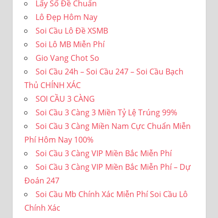
Lấy Số Đề Chuẩn
Lô Đẹp Hôm Nay
Soi Cầu Lô Đề XSMB
Soi Lô MB Miễn Phí
Gio Vang Chot So
Soi Cầu 24h – Soi Cầu 247 – Soi Cầu Bạch
Thủ CHÍNH XÁC
SOI CẦU 3 CÀNG
Soi Cầu 3 Càng 3 Miền Tỷ Lệ Trúng 99%
Soi Cầu 3 Càng Miền Nam Cực Chuẩn Miễn
Phí Hôm Nay 100%
Soi Cầu 3 Càng VIP Miền Bắc Miễn Phí
Soi Cầu 3 Càng VIP Miền Bắc Miễn Phí – Dự
Đoán 247
Soi Cầu Mb Chính Xác Miễn Phí Soi Cầu Lô
Chính Xác