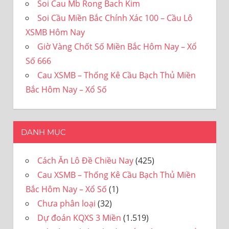
Soi Cau Mb Rong Bach Kim
Soi Cầu Miền Bắc Chính Xác 100 – Cầu Lô
XSMB Hôm Nay
Giờ Vàng Chốt Số Miền Bắc Hôm Nay – Xổ
Số 666
Cau XSMB – Thống Kê Cầu Bạch Thủ Miền
Bắc Hôm Nay – Xổ Số
DANH MỤC
Cách Ăn Lô Đề Chiều Nay
(425)
Cau XSMB – Thống Kê Cầu Bạch Thủ Miền
Bắc Hôm Nay – Xổ Số
(1)
Chưa phân loại
(32)
Dự đoán KQXS 3 Miền
(1.519)