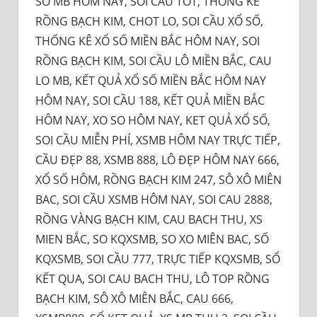
SỐ MB HÔM NAY, SOI CAU TOT, THỐNG KÊ
RỒNG BẠCH KIM, CHOT LO, SOI CẦU XỔ SỐ,
THỐNG KÊ XỔ SỐ MIỀN BẮC HÔM NAY, SOI
RỒNG BẠCH KIM, SOI CẦU LÔ MIỀN BẮC, CAU
LO MB, KẾT QUẢ XỔ SỐ MIỀN BẮC HÔM NAY
HÔM NAY, SOI CẦU 188, KẾT QUẢ MIỀN BẮC
HÔM NAY, XO SO HÔM NAY, KET QUẢ XỔ SỐ,
SOI CẦU MIỄN PHÍ, XSMB HÔM NAY TRỰC TIẾP,
CẦU ĐẸP 88, XSMB 888, LÔ ĐẸP HÔM NAY 666,
XỔ SỐ HÔM, RỒNG BẠCH KIM 247, SÔ XÔ MIÊN
BAC, SOI CẦU XSMB HÔM NAY, SOI CAU 2888,
RỒNG VÀNG BẠCH KIM, CAU BACH THU, XS
MIEN BẮC, SO KQXSMB, SO XO MIÊN BAC, SỐ
KQXSMB, SOI CẦU 777, TRỰC TIẾP KQXSMB, SỔ
KẾT QUA, SOI CAU BACH THU, LÔ TOP RỒNG
BẠCH KIM, SÔ XÔ MIÊN BẮC, CAU 666,