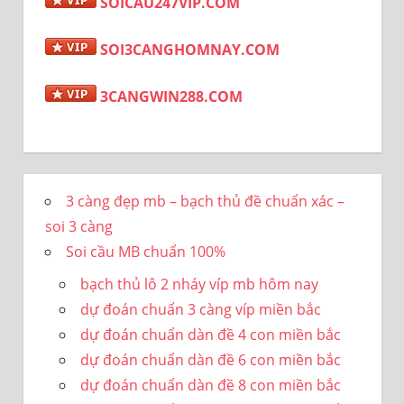
SOICAU247VIP.COM
SOI3CANGHOMNAY.COM
3CANGWIN288.COM
3 càng đẹp mb – bạch thủ đề chuẩn xác –
soi 3 càng
Soi cầu MB chuẩn 100%
bạch thủ lô 2 nháy víp mb hôm nay
dự đoán chuẩn 3 càng víp miền bắc
dự đoán chuẩn dàn đề 4 con miền bắc
dự đoán chuẩn dàn đề 6 con miền bắc
dự đoán chuẩn dàn đề 8 con miền bắc