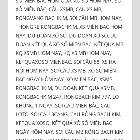
SỐ MIỀN BẮC HOM QUA, XỔ SO HOM NAY, SÔ
XÔ MIÊN BÂC, CÂU XSMB, CAU XS MB,
RONGVANG BACHKIM, SOI CẦU MB HOM NAY,
THONGKE RONGBACHKIM, XS MIÊN BAC HOM
NAY, DU ĐOÁN XỔ SỐ, DU DOAN XO SỐ, DU
DOAN KẾT QUẢ XỔ SỐ MIỀN BẮC, KẾT QUA MB,
KQ XSMB HOM NAY, KQ XS MB HOM NAY,
KETQUAXOSO MIENBAC, SOI CÂU 88, XS HÀ
NỘI HOM NAY, SOI CẦU XS MB, XÔ SÔ MIÊN
BĂC NGAY HÔM NAY, XO MIEN BẮC, XSMB
RONGBACHKIM, DU ĐOAN KET QUA XSMB,
RONGBACHKIM 247, RONGBACHKIM 777, LO
KHUNG 1 NGAY, SOI CAU MIEN BẮC, CAU
LOTO, SOI CAU 3CANG, CẦU RÔNG BACH KIM,
KETQUA XOSO, KẾT QUẢ XỔ SỐ MIÊN BẮC
NGÀY HÔM NAY, SOI CÂU MB RÔNG BACH KIM,