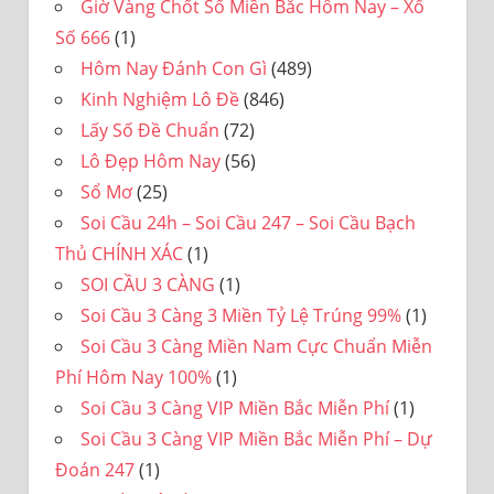
Giờ Vàng Chốt Số Miền Bắc Hôm Nay – Xổ
Số 666
(1)
Hôm Nay Đánh Con Gì
(489)
Kinh Nghiệm Lô Đề
(846)
Lấy Số Đề Chuẩn
(72)
Lô Đẹp Hôm Nay
(56)
Sổ Mơ
(25)
Soi Cầu 24h – Soi Cầu 247 – Soi Cầu Bạch
Thủ CHÍNH XÁC
(1)
SOI CẦU 3 CÀNG
(1)
Soi Cầu 3 Càng 3 Miền Tỷ Lệ Trúng 99%
(1)
Soi Cầu 3 Càng Miền Nam Cực Chuẩn Miễn
Phí Hôm Nay 100%
(1)
Soi Cầu 3 Càng VIP Miền Bắc Miễn Phí
(1)
Soi Cầu 3 Càng VIP Miền Bắc Miễn Phí – Dự
Đoán 247
(1)