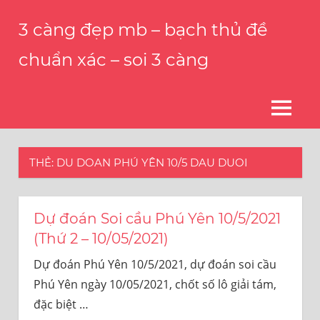
Skip
3 càng đẹp mb – bạch thủ đề
to
content
chuẩn xác – soi 3 càng
Chúng
tôi
tự
MENU
hào
là
sự
THẺ:
DU DOAN PHÚ YÊN 10/5 DAU DUOI
lựa
chọn
hàng
Dự đoán Soi cầu Phú Yên 10/5/2021
đầu
(Thứ 2 – 10/05/2021)
của
hàng
Dự đoán Phú Yên 10/5/2021, dự đoán soi cầu
ngàn
Phú Yên ngày 10/05/2021, chốt số lô giải tám,
khách
hàng
đặc biệt
…
trên