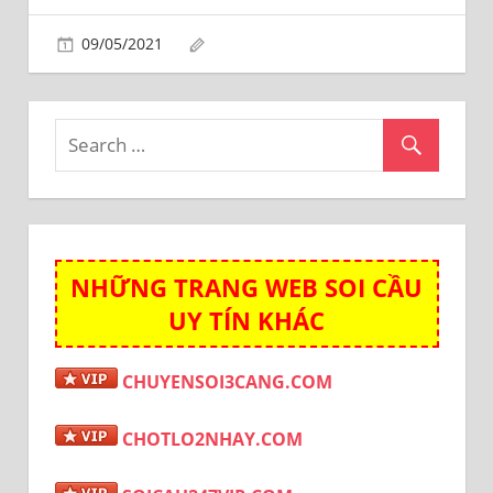
cả
nước.
09/05/2021
NHỮNG TRANG WEB SOI CẦU
UY TÍN KHÁC
CHUYENSOI3CANG.COM
CHOTLO2NHAY.COM