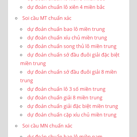
dự đoán chuẩn lô xiên 4 miền bắc
Soi cầu MT chuẩn xác
dự đoán chuẩn bao lô miền trung
dự đoán chuẩn xíu chủ miền trung
dự đoán chuẩn song thủ lô miền trung
dự đoán chuẩn sớ đầu đuôi giải đặc biệt
miền trung
dự đoán chuẩn sớ đầu đuôi giải 8 miền
trung
dự đoán chuẩn lô 3 số miền trung
dự đoán chuẩn giải 8 miền trung
dự đoán chuẩn giải đặc biệt miền trung
dự đoán chuẩn cặp xíu chủ miền trung
Soi cầu MN chuẩn xác
dự đoán chuẩn bao lô miền nam