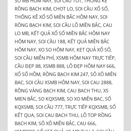
SỐ MB HÔM NAY, SOI CAU TOT, THỐNG KÊ
RỒNG BẠCH KIM, CHOT LO, SOI CẦU XỔ SỐ,
THỐNG KÊ XỔ SỐ MIỀN BẮC HÔM NAY, SOI
RỒNG BẠCH KIM, SOI CẦU LÔ MIỀN BẮC, CAU
LO MB, KẾT QUẢ XỔ SỐ MIỀN BẮC HÔM NAY
HÔM NAY, SOI CẦU 188, KẾT QUẢ MIỀN BẮC
HÔM NAY, XO SO HÔM NAY, KET QUẢ XỔ SỐ,
SOI CẦU MIỄN PHÍ, XSMB HÔM NAY TRỰC TIẾP,
CẦU ĐẸP 88, XSMB 888, LÔ ĐẸP HÔM NAY 666,
XỔ SỐ HÔM, RỒNG BẠCH KIM 247, SÔ XÔ MIÊN
BAC, SOI CẦU XSMB HÔM NAY, SOI CAU 2888,
RỒNG VÀNG BẠCH KIM, CAU BACH THU, XS
MIEN BẮC, SO KQXSMB, SO XO MIÊN BAC, SỐ
KQXSMB, SOI CẦU 777, TRỰC TIẾP KQXSMB, SỔ
KẾT QUA, SOI CAU BACH THU, LÔ TOP RỒNG
BẠCH KIM, SÔ XÔ MIÊN BẮC, CAU 666,