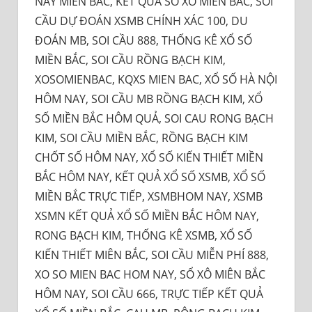
NAY MIỀN BẮC, KET QUA SO XO MIEN BAC, SOI
CẦU DỰ ĐOÁN XSMB CHÍNH XÁC 100, DU
ĐOÁN MB, SOI CẦU 888, THỐNG KÊ XỔ SỐ
MIỀN BẮC, SOI CẦU RỒNG BẠCH KIM,
XOSOMIENBAC, KQXS MIEN BAC, XỔ SỐ HÀ NỘI
HÔM NAY, SOI CẦU MB RỒNG BẠCH KIM, XỔ
SỐ MIỀN BẮC HÔM QUẢ, SOI CAU RONG BẠCH
KIM, SOI CẦU MIỀN BẮC, RỒNG BẠCH KIM
CHỐT SỐ HÔM NAY, XỔ SỐ KIẾN THIẾT MIỀN
BẮC HÔM NAY, KẾT QUẢ XỔ SỐ XSMB, XỔ SỐ
MIỀN BẮC TRỰC TIẾP, XSMBHOM NAY, XSMB
XSMN KẾT QUẢ XỔ SỐ MIỀN BẮC HÔM NAY,
RONG BẠCH KIM, THỐNG KÊ XSMB, XỔ SỐ
KIẾN THIẾT MIÊN BẮC, SOI CẦU MIỄN PHÍ 888,
XO SO MIEN BAC HOM NAY, SỔ XÔ MIÊN BẮC
HÔM NAY, SOI CẦU 666, TRỰC TIẾP KẾT QUẢ