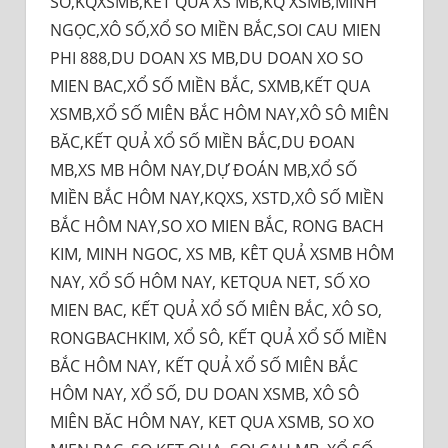
SỐ,KQXSMB,KET QUA XS MB,KQ XSMB,MINH
NGỌC,XÔ SỐ,XỔ SO MIỀN BẮC,SOI CAU MIEN
PHI 888,DU DOAN XS MB,DU DOAN XO SO
MIEN BAC,XỔ SỐ MIỀN BẮC, SXMB,KẾT QUA
XSMB,XỔ SỐ MIÊN BẮC HÔM NAY,XÔ SÔ MIÊN
BĂC,KẾT QUẢ XỔ SỐ MIỀN BẮC,DU ĐOAN
MB,XS MB HÔM NAY,DỰ ĐOÁN MB,XỔ SỐ
MIỀN BẮC HÔM NAY,KQXS, XSTD,XÔ SỐ MIỀN
BẮC HÔM NAY,SO XO MIEN BẮC, RONG BACH
KIM, MINH NGOC, XS MB, KÊT QUẢ XSMB HÔM
NAY, XỔ SỐ HÔM NAY, KETQUA NET, SỐ XO
MIEN BAC, KẾT QUẢ XỔ SỐ MIÊN BẮC, XÔ SO,
RONGBACHKIM, XỔ SÔ, KẾT QUẢ XỔ SỐ MIỀN
BẮC HÔM NAY, KẾT QUẢ XỔ SỐ MIÊN BẮC
HÔM NAY, XỔ SỐ, DU DOAN XSMB, XÔ SÔ
MIÊN BĂC HÔM NAY, KET QUA XSMB, SO XO