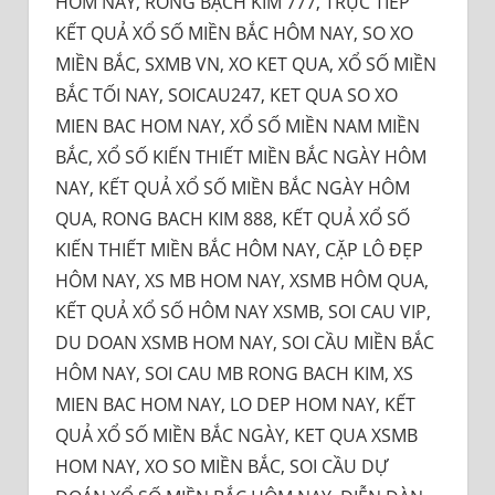
HÔM NAY, RỒNG BẠCH KIM 777, TRỰC TIẾP
KẾT QUẢ XỔ SỐ MIỀN BẮC HÔM NAY, SO XO
MIỀN BẮC, SXMB VN, XO KET QUA, XỔ SỐ MIỀN
BẮC TỐI NAY, SOICAU247, KET QUA SO XO
MIEN BAC HOM NAY, XỔ SỐ MIỀN NAM MIỀN
BẮC, XỔ SỐ KIẾN THIẾT MIỀN BẮC NGÀY HÔM
NAY, KẾT QUẢ XỔ SỐ MIỀN BẮC NGÀY HÔM
QUA, RONG BACH KIM 888, KẾT QUẢ XỔ SỐ
KIẾN THIẾT MIỀN BẮC HÔM NAY, CẶP LÔ ĐẸP
HÔM NAY, XS MB HOM NAY, XSMB HÔM QUA,
KẾT QUẢ XỔ SỐ HÔM NAY XSMB, SOI CAU VIP,
DU DOAN XSMB HOM NAY, SOI CẦU MIỀN BẮC
HÔM NAY, SOI CAU MB RONG BACH KIM, XS
MIEN BAC HOM NAY, LO DEP HOM NAY, KẾT
QUẢ XỔ SỐ MIỀN BẮC NGÀY, KET QUA XSMB
HOM NAY, XO SO MIỀN BẮC, SOI CẦU DỰ