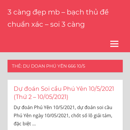
Skip
3 càng đẹp mb – bạch thủ đề
to
content
chuẩn xác – soi 3 càng
Chúng
tôi
tự
MENU
hào
là
sự
THẺ:
DU DOAN PHÚ YÊN 666 10/5
lựa
chọn
hàng
Dự đoán Soi cầu Phú Yên 10/5/2021
đầu
(Thứ 2 – 10/05/2021)
của
hàng
Dự đoán Phú Yên 10/5/2021, dự đoán soi cầu
ngàn
Phú Yên ngày 10/05/2021, chốt số lô giải tám,
khách
hàng
đặc biệt
…
trên