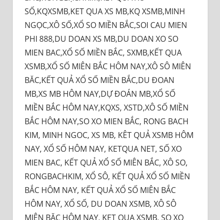
SỐ,KQXSMB,KET QUA XS MB,KQ XSMB,MINH
NGỌC,XÔ SỐ,XỔ SO MIỀN BẮC,SOI CAU MIEN
PHI 888,DU DOAN XS MB,DU DOAN XO SO
MIEN BAC,XỔ SỐ MIỀN BẮC, SXMB,KẾT QUA
XSMB,XỔ SỐ MIÊN BẮC HÔM NAY,XÔ SÔ MIÊN
BĂC,KẾT QUẢ XỔ SỐ MIỀN BẮC,DU ĐOAN
MB,XS MB HÔM NAY,DỰ ĐOÁN MB,XỔ SỐ
MIỀN BẮC HÔM NAY,KQXS, XSTD,XÔ SỐ MIỀN
BẮC HÔM NAY,SO XO MIEN BẮC, RONG BACH
KIM, MINH NGOC, XS MB, KÊT QUẢ XSMB HÔM
NAY, XỔ SỐ HÔM NAY, KETQUA NET, SỐ XO
MIEN BAC, KẾT QUẢ XỔ SỐ MIÊN BẮC, XÔ SO,
RONGBACHKIM, XỔ SÔ, KẾT QUẢ XỔ SỐ MIỀN
BẮC HÔM NAY, KẾT QUẢ XỔ SỐ MIÊN BẮC
HÔM NAY, XỔ SỐ, DU DOAN XSMB, XÔ SÔ
MIÊN BĂC HÔM NAY, KET QUA XSMB, SO XO