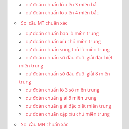
dự đoán chuẩn lô xiên 3 miền bắc
dự đoán chuẩn lô xiên 4 miền bắc
Soi cầu MT chuẩn xác
dự đoán chuẩn bao lô miền trung
dự đoán chuẩn xíu chủ miền trung
dự đoán chuẩn song thủ lô miền trung
dự đoán chuẩn sớ đầu đuôi giải đặc biệt
miền trung
dự đoán chuẩn sớ đầu đuôi giải 8 miền
trung
dự đoán chuẩn lô 3 số miền trung
dự đoán chuẩn giải 8 miền trung
dự đoán chuẩn giải đặc biệt miền trung
dự đoán chuẩn cặp xíu chủ miền trung
Soi cầu MN chuẩn xác