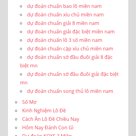
dự đoán chuẩn bao lô miền nam
dự đoán chuẩn xíu chủ miền nam
dự đoán chuẩn giải 8 miền nam
dự đoán chuẩn giải đặc biệt miền nam
dự đoán chuẩn lô 3 số miền nam
dự đoán chuẩn cặp xíu chủ miền nam
dự đoán chuẩn sớ đầu đuôi giải 8 đặc
biệt mn
dự đoán chuẩn sớ đầu đuôi giải đặc biệt
mn
dự đoán chuẩn song thủ lô miền nam
Sổ Mơ
Kinh Nghiệm Lô Đề
Cách Ăn Lô Đề Chiều Nay
Hôm Nay Đánh Con Gì
Dự đoán KQXS 3 Miền