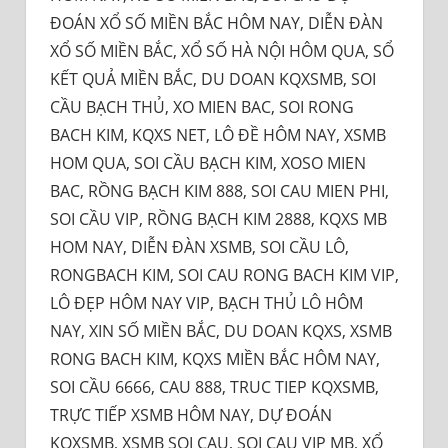
ĐOÁN XỔ SỐ MIỀN BẮC HÔM NAY, DIỄN ĐÀN
XỔ SỐ MIỀN BẮC, XỔ SỐ HÀ NỘI HÔM QUA, SỔ
KẾT QUẢ MIỀN BẮC, DU DOAN KQXSMB, SOI
CẦU BẠCH THỦ, XO MIEN BAC, SOI RONG
BACH KIM, KQXS NET, LÔ ĐỀ HÔM NAY, XSMB
HOM QUA, SOI CẦU BẠCH KIM, XOSO MIEN
BAC, RỒNG BẠCH KIM 888, SOI CAU MIEN PHI,
SOI CẦU VIP, RỒNG BẠCH KIM 2888, KQXS MB
HOM NAY, DIỄN ĐÀN XSMB, SOI CẦU LÔ,
RONGBACH KIM, SOI CAU RONG BACH KIM VIP,
LÔ ĐẸP HÔM NAY VIP, BẠCH THỦ LÔ HÔM
NAY, XIN SỐ MIỀN BẮC, DU DOAN KQXS, XSMB
RONG BACH KIM, KQXS MIỀN BẮC HÔM NAY,
SOI CẦU 6666, CAU 888, TRUC TIEP KQXSMB,
TRỰC TIẾP XSMB HÔM NAY, DỰ ĐOÁN
KQXSMB, XSMB SOI CAU, SOI CAU VIP MB, XỔ