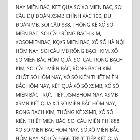
NAY MIỀN BẮC, KET QUA SO XO MIEN BAC, SOI
CẦU DỰ ĐOÁN XSMB CHÍNH XÁC 100, DU
ĐOÁN MB, SOI CẦU 888, THỐNG KÊ XỔ SỐ
MIỀN BẮC, SOI CẦU RỒNG BẠCH KIM,
XOSOMIENBAC, KQXS MIEN BAC, XỔ SỐ HÀ NỘI
HÔM NAY, SOI CẦU MB RỒNG BẠCH KIM, XỔ
SỐ MIỀN BẮC HÔM QUẢ, SOI CAU RONG BẠCH
KIM, SOI CẦU MIỀN BẮC, RỒNG BẠCH KIM
CHỐT SỐ HÔM NAY, XỔ SỐ KIẾN THIẾT MIỀN
BẮC HÔM NAY, KẾT QUẢ XỔ SỐ XSMB, XỔ SỐ
MIỀN BẮC TRỰC TIẾP, XSMBHOM NAY, XSMB
XSMN KẾT QUẢ XỔ SỐ MIỀN BẮC HÔM NAY,
RONG BẠCH KIM, THỐNG KÊ XSMB, XỔ SỐ
KIẾN THIẾT MIÊN BẮC, SOI CẦU MIỄN PHÍ 888,
XO SO MIEN BAC HOM NAY, SỔ XÔ MIÊN BẮC
HÔM NAY, SOI CẦU 666, TRỰC TIẾP KẾT QUẢ