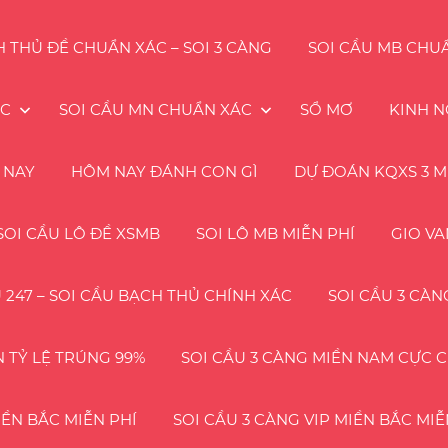
H THỦ ĐỀ CHUẨN XÁC – SOI 3 CÀNG
SOI CẦU MB CHU
ÁC
SOI CẦU MN CHUẨN XÁC
SỔ MƠ
KINH N
 NAY
HÔM NAY ĐÁNH CON GÌ
DỰ ĐOÁN KQXS 3 M
SOI CẦU LÔ ĐỀ XSMB
SOI LÔ MB MIỄN PHÍ
GIO V
U 247 – SOI CẦU BẠCH THỦ CHÍNH XÁC
SOI CẦU 3 CÀN
N TỶ LỆ TRÚNG 99%
SOI CẦU 3 CÀNG MIỀN NAM CỰC 
IỀN BẮC MIỄN PHÍ
SOI CẦU 3 CÀNG VIP MIỀN BẮC MIỄ