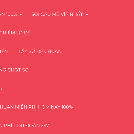
ẨN 100%
SOI CẦU MB VÍP NHẤT
GHIỆM LÔ ĐỀ
IỀN
LẤY SỐ ĐỀ CHUẨN
ANG CHOT SO
G
CHUẨN MIỄN PHÍ HÔM NAY 100%
N PHÍ – DỰ ĐOÁN 247