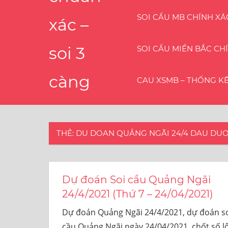
SOI CẦU MB CHÍNH XÁ
xác –
soi 3
SOI CẦU MIỀN BẮC CH
càng
CAU XSMB – THỐNG KÊ
Chúng
tôi
tự
THẺ:
DU DOAN QUẢNG NGÃI 24/4 DAU DUO
hào
là
sự
lựa
Dự đoán Soi cầu Quảng Ngãi
chọn
hàng
24/4/2021 (Thứ 7 – 24/04/2021)
đầu
Dự đoán Quảng Ngãi 24/4/2021, dự đoán s
của
hàng
cầu Quảng Ngãi ngày 24/04/2021, chốt số l