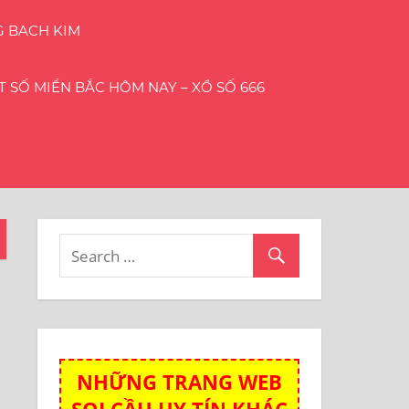
G BACH KIM
 SỐ MIỀN BẮC HÔM NAY – XỔ SỐ 666
NHỮNG TRANG WEB
SOI CẦU UY TÍN KHÁC