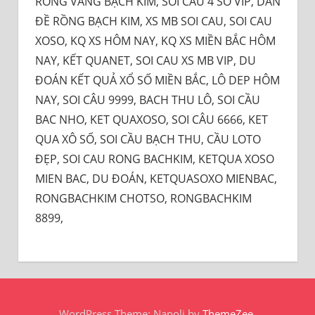
RONG VANG BẠCH KIM, SOI CÂU 4 SO VIP, DÀN
ĐỀ RỒNG BẠCH KIM, XS MB SOI CAU, SOI CAU
XOSO, KQ XS HÔM NAY, KQ XS MIỀN BẮC HÔM
NAY, KẾT QUANET, SOI CAU XS MB VIP, DU
ĐOÁN KẾT QUẢ XỔ SỐ MIỀN BẮC, LÔ DEP HÔM
NAY, SOI CÂU 9999, BACH THU LÔ, SOI CẦU
BAC NHO, KET QUAXOSO, SOI CÂU 6666, KET
QUA XÔ SỐ, SOI CẦU BẠCH THU, CẦU LOTO
ĐẸP, SOI CAU RONG BACHKIM, KETQUA XOSO
MIEN BAC, DU ĐOÁN, KETQUASOXO MIENBAC,
RONGBACHKIM CHOTSO, RONGBACHKIM
8899,
WordPress Theme: Napoli by
ThemeZee
.