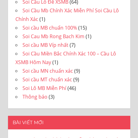
Soi Cầu Lô Đề XSMB
(64)
Soi Cầu Mb Chính Xác Miễn Phí Soi Cầu Lô
Chính Xác
(1)
Soi cầu MB chuẩn 100%
(15)
Soi Cau Mb Rong Bach Kim
(1)
Soi cầu MB Víp nhất
(7)
Soi Cầu Miền Bắc Chính Xác 100 – Cầu Lô
XSMB Hôm Nay
(1)
Soi cầu MN chuẩn xác
(9)
Soi cầu MT chuẩn xác
(9)
Soi Lô MB Miễn Phí
(46)
Thông báo
(3)
BÀI VIẾT MỚI