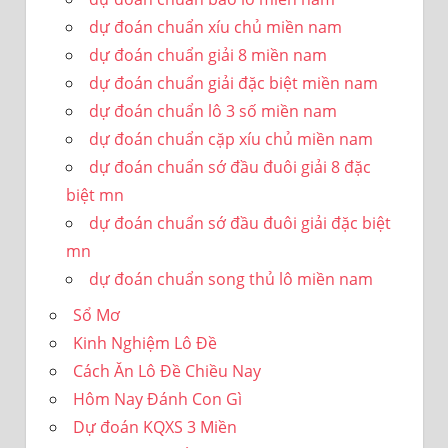
dự đoán chuẩn xíu chủ miền nam
dự đoán chuẩn giải 8 miền nam
dự đoán chuẩn giải đặc biệt miền nam
dự đoán chuẩn lô 3 số miền nam
dự đoán chuẩn cặp xíu chủ miền nam
dự đoán chuẩn sớ đầu đuôi giải 8 đặc
biệt mn
dự đoán chuẩn sớ đầu đuôi giải đặc biệt
mn
dự đoán chuẩn song thủ lô miền nam
Sổ Mơ
Kinh Nghiệm Lô Đề
Cách Ăn Lô Đề Chiều Nay
Hôm Nay Đánh Con Gì
Dự đoán KQXS 3 Miền