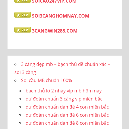
SOICAU247VIP.COM
SOI3CANGHOMNAY.COM
3CANGWIN288.COM
3 càng đẹp mb – bạch thủ đề chuẩn xác –
soi 3 càng
Soi cầu MB chuẩn 100%
bạch thủ lô 2 nháy víp mb hôm nay
dự đoán chuẩn 3 càng víp miền bắc
dự đoán chuẩn dàn đề 4 con miền bắc
dự đoán chuẩn dàn đề 6 con miền bắc
dự đoán chuẩn dàn đề 8 con miền bắc