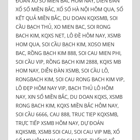
ĐOÁN XỔ SỐ MIỀN BẮC HÔM NAY, DIỄN ĐÀN
XỔ SỐ MIỀN BẮC, XỔ SỐ HÀ NỘI HÔM QUA, SỔ
KẾT QUẢ MIỀN BẮC, DU DOAN KQXSMB, SOI
CẦU BẠCH THỦ, XO MIEN BAC, SOI RONG
BACH KIM, KQXS NET, LÔ ĐỀ HÔM NAY, XSMB
HOM QUA, SOI CẦU BẠCH KIM, XOSO MIEN
BAC, RỒNG BẠCH KIM 888, SOI CAU MIEN PHI,
SOI CẦU VIP, RỒNG BẠCH KIM 2888, KQXS MB
HOM NAY, DIỄN ĐÀN XSMB, SOI CẦU LÔ,
RONGBACH KIM, SOI CAU RONG BACH KIM VIP,
LÔ ĐẸP HÔM NAY VIP, BẠCH THỦ LÔ HÔM
NAY, XIN SỐ MIỀN BẮC, DU DOAN KQXS, XSMB
RONG BACH KIM, KQXS MIỀN BẮC HÔM NAY,
SOI CẦU 6666, CAU 888, TRUC TIEP KQXSMB,
TRỰC TIẾP XSMB HÔM NAY, DỰ ĐOÁN
KQXSMB, XSMB SOI CAU, SOI CAU VIP MB, XỔ