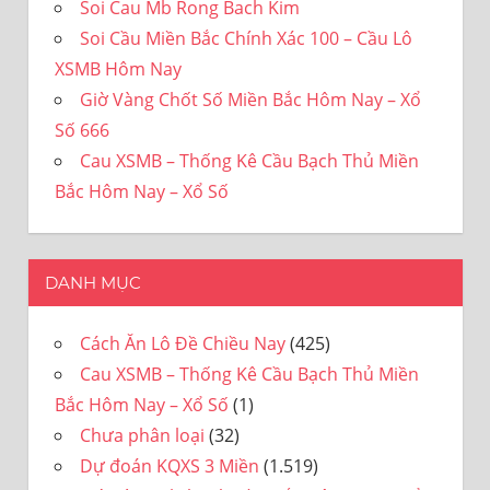
Soi Cau Mb Rong Bach Kim
Soi Cầu Miền Bắc Chính Xác 100 – Cầu Lô
XSMB Hôm Nay
Giờ Vàng Chốt Số Miền Bắc Hôm Nay – Xổ
Số 666
Cau XSMB – Thống Kê Cầu Bạch Thủ Miền
Bắc Hôm Nay – Xổ Số
DANH MỤC
Cách Ăn Lô Đề Chiều Nay
(425)
Cau XSMB – Thống Kê Cầu Bạch Thủ Miền
Bắc Hôm Nay – Xổ Số
(1)
Chưa phân loại
(32)
Dự đoán KQXS 3 Miền
(1.519)