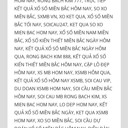
HÔM NAY, RỒNG BẠCH KIM 777, TRỰC TIẾP
KẾT QUẢ XỔ SỐ MIỀN BẮC HÔM NAY, SO XO
MIỀN BẮC, SXMB VN, XO KET QUA, XỔ SỐ MIỀN
BẮC TỐI NAY, SOICAU247, KET QUA SO XO
MIEN BAC HOM NAY, XỔ SỐ MIỀN NAM MIỀN
BẮC, XỔ SỐ KIẾN THIẾT MIỀN BẮC NGÀY HÔM
NAY, KẾT QUẢ XỔ SỐ MIỀN BẮC NGÀY HÔM
QUA, RONG BACH KIM 888, KẾT QUẢ XỔ SỐ
KIẾN THIẾT MIỀN BẮC HÔM NAY, CẶP LÔ ĐẸP
HÔM NAY, XS MB HOM NAY, XSMB HÔM QUA,
KẾT QUẢ XỔ SỐ HÔM NAY XSMB, SOI CAU VIP,
DU DOAN XSMB HOM NAY, SOI CẦU MIỀN BẮC
HÔM NAY, SOI CAU MB RONG BACH KIM, XS
MIEN BAC HOM NAY, LO DEP HOM NAY, KẾT
QUẢ XỔ SỐ MIỀN BẮC NGÀY, KET QUA XSMB
HOM NAY, XO SO MIỀN BẮC, SOI CẦU DỰ