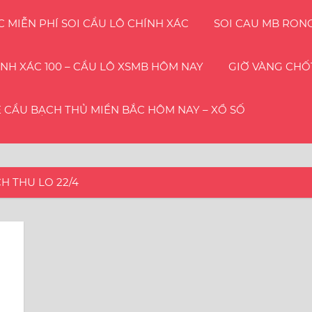
C MIỄN PHÍ SOI CẦU LÔ CHÍNH XÁC
SOI CAU MB RON
ÍNH XÁC 100 – CẦU LÔ XSMB HÔM NAY
GIỜ VÀNG CHỐT
 CẦU BẠCH THỦ MIỀN BẮC HÔM NAY – XỔ SỐ
H THU LO 22/4
u