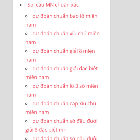
Soi cầu MN chuẩn xác
dự đoán chuẩn bao lô miền
nam
dự đoán chuẩn xíu chủ miền
nam
dự đoán chuẩn giải 8 miền
nam
dự đoán chuẩn giải đặc biệt
miền nam
dự đoán chuẩn lô 3 số miền
nam
dự đoán chuẩn cặp xíu chủ
miền nam
dự đoán chuẩn sớ đầu đuôi
giải 8 đặc biệt mn
dự đoán chuẩn sớ đầu đuôi