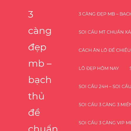
Skip
3
to
3 CÀNG ĐẸP MB – BẠC
content
càng
SOI CẦU MT CHUẨN X
đẹp
CÁCH ĂN LÔ ĐỀ CHIỀU
mb –
LÔ ĐẸP HÔM NAY
bạch
SOI CẦU 24H – SOI CẦ
thủ
SOI CẦU 3 CÀNG 3 MIỀ
đề
SOI CẦU 3 CÀNG VIP M
chuẩn