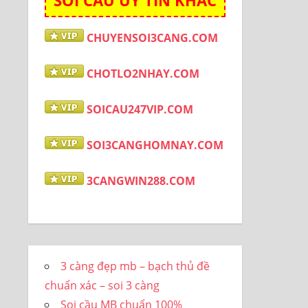
CHUYENSOI3CANG.COM
CHOTLO2NHAY.COM
SOICAU247VIP.COM
SOI3CANGHOMNAY.COM
3CANGWIN288.COM
3 càng đẹp mb – bạch thủ đề
chuẩn xác – soi 3 càng
Soi cầu MB chuẩn 100%