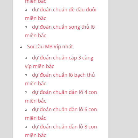
miền bắc
dự đoán chuẩn đề đầu đuôi
miền bắc
dự đoán chuẩn song thủ lô
miền bắc
Soi cầu MB Víp nhất
dự đoán chuẩn cặp 3 càng
víp miền bắc
dự đoán chuẩn lô bạch thủ
miền bắc
dự đoán chuẩn dàn lô 4 con
miền bắc
dự đoán chuẩn dàn lô 6 con
miền bắc
dự đoán chuẩn dàn lô 8 con
miền bắc