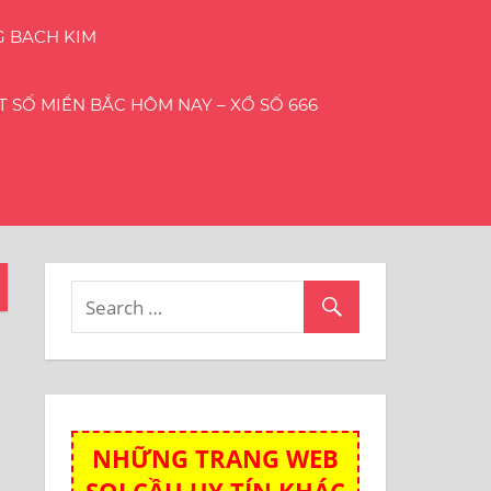
G BACH KIM
 SỐ MIỀN BẮC HÔM NAY – XỔ SỐ 666
NHỮNG TRANG WEB
SOI CẦU UY TÍN KHÁC