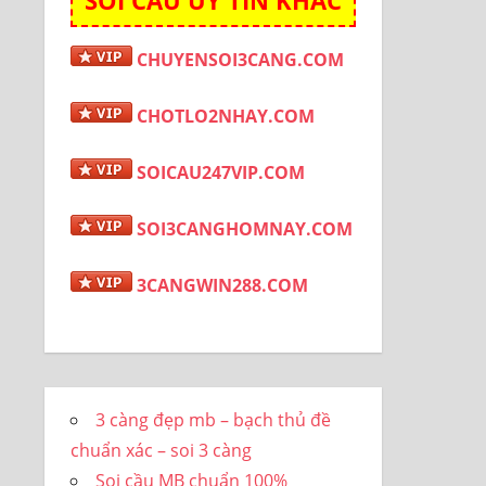
CHUYENSOI3CANG.COM
CHOTLO2NHAY.COM
SOICAU247VIP.COM
SOI3CANGHOMNAY.COM
3CANGWIN288.COM
3 càng đẹp mb – bạch thủ đề
chuẩn xác – soi 3 càng
Soi cầu MB chuẩn 100%