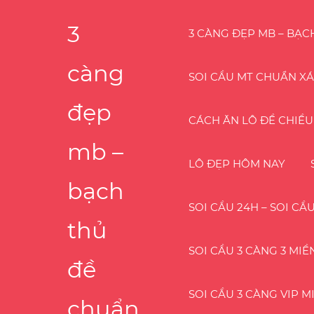
Skip
3
to
3 CÀNG ĐẸP MB – BẠC
content
càng
SOI CẦU MT CHUẨN X
đẹp
CÁCH ĂN LÔ ĐỀ CHIỀU
mb –
LÔ ĐẸP HÔM NAY
bạch
SOI CẦU 24H – SOI CẦ
thủ
SOI CẦU 3 CÀNG 3 MIỀ
đề
SOI CẦU 3 CÀNG VIP M
chuẩn