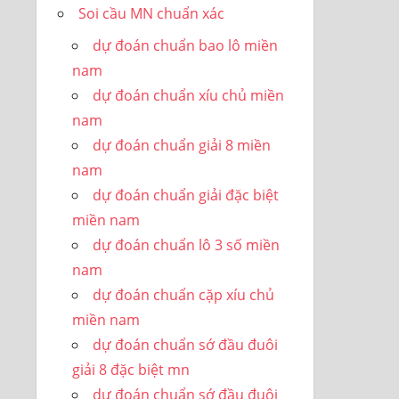
Soi cầu MN chuẩn xác
dự đoán chuẩn bao lô miền
nam
dự đoán chuẩn xíu chủ miền
nam
dự đoán chuẩn giải 8 miền
nam
dự đoán chuẩn giải đặc biệt
miền nam
dự đoán chuẩn lô 3 số miền
nam
dự đoán chuẩn cặp xíu chủ
miền nam
dự đoán chuẩn sớ đầu đuôi
giải 8 đặc biệt mn
dự đoán chuẩn sớ đầu đuôi