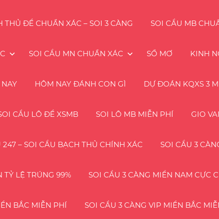
H THỦ ĐỀ CHUẨN XÁC – SOI 3 CÀNG
SOI CẦU MB CHU
ÁC
SOI CẦU MN CHUẨN XÁC
SỔ MƠ
KINH N
 NAY
HÔM NAY ĐÁNH CON GÌ
DỰ ĐOÁN KQXS 3 M
SOI CẦU LÔ ĐỀ XSMB
SOI LÔ MB MIỄN PHÍ
GIO V
U 247 – SOI CẦU BẠCH THỦ CHÍNH XÁC
SOI CẦU 3 CÀN
N TỶ LỆ TRÚNG 99%
SOI CẦU 3 CÀNG MIỀN NAM CỰC 
IỀN BẮC MIỄN PHÍ
SOI CẦU 3 CÀNG VIP MIỀN BẮC MIỄ