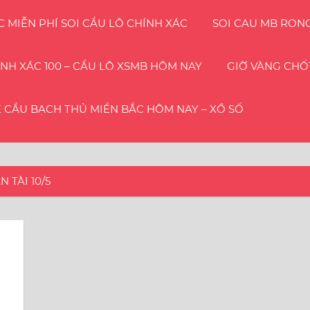
C MIỄN PHÍ SOI CẦU LÔ CHÍNH XÁC
SOI CAU MB RON
ÍNH XÁC 100 – CẦU LÔ XSMB HÔM NAY
GIỜ VÀNG CHỐT
 CẦU BẠCH THỦ MIỀN BẮC HÔM NAY – XỔ SỐ
 TÀI 10/5