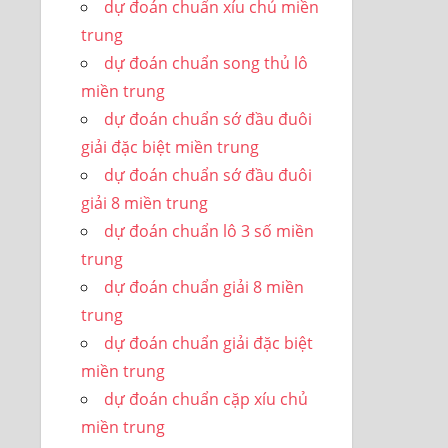
dự đoán chuẩn xíu chủ miền
trung
dự đoán chuẩn song thủ lô
miền trung
dự đoán chuẩn sớ đầu đuôi
giải đặc biệt miền trung
dự đoán chuẩn sớ đầu đuôi
giải 8 miền trung
dự đoán chuẩn lô 3 số miền
trung
dự đoán chuẩn giải 8 miền
trung
dự đoán chuẩn giải đặc biệt
miền trung
dự đoán chuẩn cặp xíu chủ
miền trung