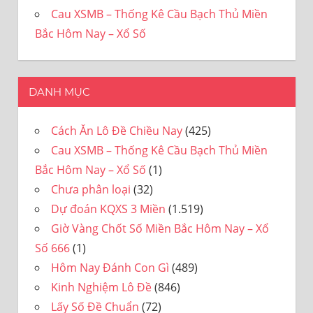
Cau XSMB – Thống Kê Cầu Bạch Thủ Miền
Bắc Hôm Nay – Xổ Số
DANH MỤC
Cách Ăn Lô Đề Chiều Nay
(425)
Cau XSMB – Thống Kê Cầu Bạch Thủ Miền
Bắc Hôm Nay – Xổ Số
(1)
Chưa phân loại
(32)
Dự đoán KQXS 3 Miền
(1.519)
Giờ Vàng Chốt Số Miền Bắc Hôm Nay – Xổ
Số 666
(1)
Hôm Nay Đánh Con Gì
(489)
Kinh Nghiệm Lô Đề
(846)
Lấy Số Đề Chuẩn
(72)