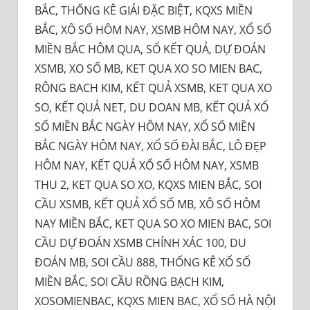
BẮC, THỐNG KÊ GIẢI ĐẶC BIỆT, KQXS MIỀN
BẮC, XÔ SỐ HÔM NAY, XSMB HÔM NAY, XỔ SỐ
MIỀN BẮC HÔM QUA, SỔ KẾT QUẢ, DỰ ĐOÁN
XSMB, XO SỐ MB, KET QUA XO SO MIEN BAC,
RÔNG BACH KIM, KẾT QUẢ XSMB, KET QUA XO
SO, KẾT QUẢ NET, DU DOAN MB, KẾT QUẢ XỔ
SỐ MIỀN BẮC NGÀY HÔM NAY, XỔ SỐ MIỀN
BẮC NGÀY HÔM NAY, XỔ SỐ ĐÀI BẮC, LÔ ĐẸP
HÔM NAY, KẾT QUẢ XỔ SỐ HÔM NAY, XSMB
THU 2, KET QUA SO XO, KQXS MIEN BẮC, SOI
CẦU XSMB, KẾT QUẢ XỔ SỐ MB, XÔ SỐ HÔM
NAY MIỀN BẮC, KET QUA SO XO MIEN BAC, SOI
CẦU DỰ ĐOÁN XSMB CHÍNH XÁC 100, DU
ĐOÁN MB, SOI CẦU 888, THỐNG KÊ XỔ SỐ
MIỀN BẮC, SOI CẦU RỒNG BẠCH KIM,
XOSOMIENBAC, KQXS MIEN BAC, XỔ SỐ HÀ NỘI