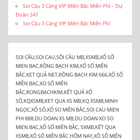
Soi Cầu 3 Càng VIP Miền Bắc Miễn Phí – Dự
Đoán 247
Soi Cầu 3 Càng VIP Miền Bắc Miễn Phí
SOI CẦU,SOI CAU,SÔI CẦU MB,XSMB,XỔ SỐ
MIEN BAC,RỒNG BẠCH KIM,XỔ SỐ MIÊN
BẮC,KET QUẢ NET,RỒNG BẠCH KIM 666,XỔ SỐ
MIỀN BAC,XO SỐ MIỀN
BẮC,RONGBẠCHKIM,KẾT QUẢ XỔ
SỐ,KQXSMB,KET QUA XS MB,KQ XSMB,MINH
NGỌC,XÔ SỐ,XỔ SO MIỀN BẮC,SOI CAU MIEN
PHI 888,DU DOAN XS MB,DU DOAN XO SO
MIEN BAC,XỔ SỐ MIỀN BẮC, SXMB,KẾT QUA
XSMB,XỔ SỐ MIÊN BẮC HÔM NAY,XÔ SÔ MIÊN