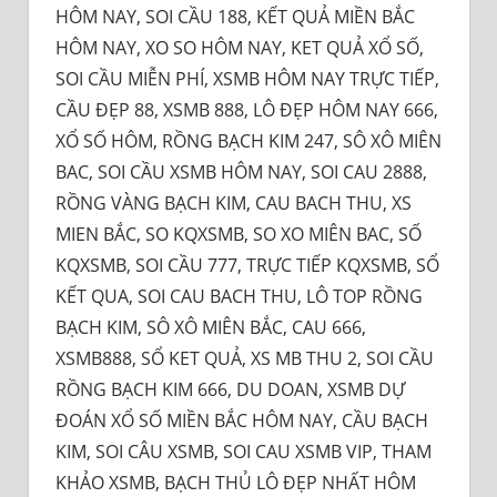
HÔM NAY, SOI CẦU 188, KẾT QUẢ MIỀN BẮC
HÔM NAY, XO SO HÔM NAY, KET QUẢ XỔ SỐ,
SOI CẦU MIỄN PHÍ, XSMB HÔM NAY TRỰC TIẾP,
CẦU ĐẸP 88, XSMB 888, LÔ ĐẸP HÔM NAY 666,
XỔ SỐ HÔM, RỒNG BẠCH KIM 247, SÔ XÔ MIÊN
BAC, SOI CẦU XSMB HÔM NAY, SOI CAU 2888,
RỒNG VÀNG BẠCH KIM, CAU BACH THU, XS
MIEN BẮC, SO KQXSMB, SO XO MIÊN BAC, SỐ
KQXSMB, SOI CẦU 777, TRỰC TIẾP KQXSMB, SỔ
KẾT QUA, SOI CAU BACH THU, LÔ TOP RỒNG
BẠCH KIM, SÔ XÔ MIÊN BẮC, CAU 666,
XSMB888, SỔ KET QUẢ, XS MB THU 2, SOI CẦU
RỒNG BẠCH KIM 666, DU DOAN, XSMB DỰ
ĐOÁN XỔ SỐ MIỀN BẮC HÔM NAY, CẦU BẠCH
KIM, SOI CÂU XSMB, SOI CAU XSMB VIP, THAM
KHẢO XSMB, BẠCH THỦ LÔ ĐẸP NHẤT HÔM