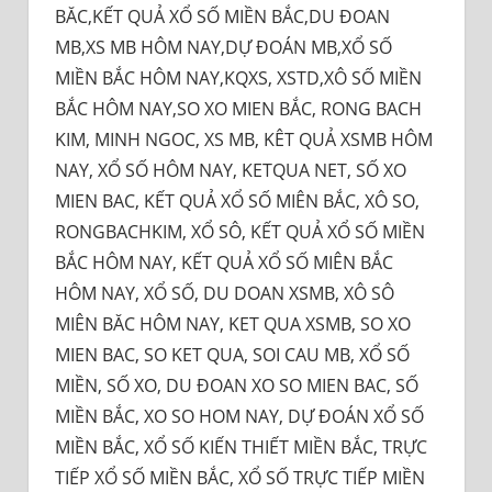
BĂC,KẾT QUẢ XỔ SỐ MIỀN BẮC,DU ĐOAN
MB,XS MB HÔM NAY,DỰ ĐOÁN MB,XỔ SỐ
MIỀN BẮC HÔM NAY,KQXS, XSTD,XÔ SỐ MIỀN
BẮC HÔM NAY,SO XO MIEN BẮC, RONG BACH
KIM, MINH NGOC, XS MB, KÊT QUẢ XSMB HÔM
NAY, XỔ SỐ HÔM NAY, KETQUA NET, SỐ XO
MIEN BAC, KẾT QUẢ XỔ SỐ MIÊN BẮC, XÔ SO,
RONGBACHKIM, XỔ SÔ, KẾT QUẢ XỔ SỐ MIỀN
BẮC HÔM NAY, KẾT QUẢ XỔ SỐ MIÊN BẮC
HÔM NAY, XỔ SỐ, DU DOAN XSMB, XÔ SÔ
MIÊN BĂC HÔM NAY, KET QUA XSMB, SO XO
MIEN BAC, SO KET QUA, SOI CAU MB, XỔ SỐ
MIỀN, SỐ XO, DU ĐOAN XO SO MIEN BAC, SỐ
MIỀN BẮC, XO SO HOM NAY, DỰ ĐOÁN XỔ SỐ
MIỀN BẮC, XỔ SỐ KIẾN THIẾT MIỀN BẮC, TRỰC
TIẾP XỔ SỐ MIỀN BẮC, XỔ SỐ TRỰC TIẾP MIỀN