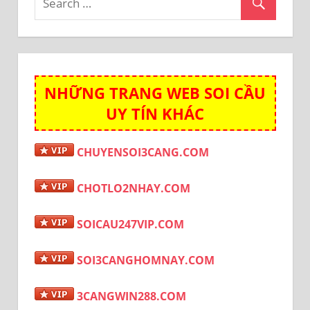
NHỮNG TRANG WEB SOI CẦU
UY TÍN KHÁC
CHUYENSOI3CANG.COM
CHOTLO2NHAY.COM
SOICAU247VIP.COM
SOI3CANGHOMNAY.COM
3CANGWIN288.COM