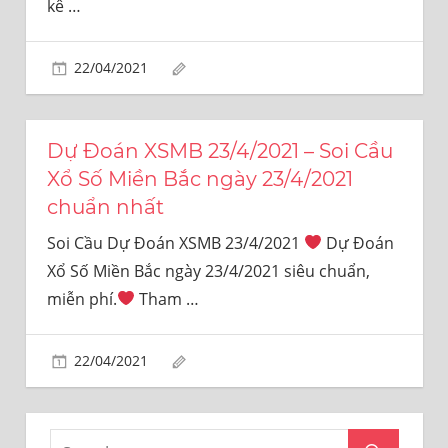
kê
…
cả
nước.
22/04/2021
Dự Đoán XSMB 23/4/2021 – Soi Cầu
Xổ Số Miền Bắc ngày 23/4/2021
chuẩn nhất
Soi Cầu Dự Đoán XSMB 23/4/2021
Dự Đoán
Xổ Số Miền Bắc ngày 23/4/2021 siêu chuẩn,
miễn phí.
Tham
…
22/04/2021