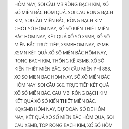
HÔM NAY, SOI CẦU MB RỒNG BẠCH KIM, XỔ
SỐ MIỀN BẮC HÔM QUẢ, SOI CAU RONG BẠCH
KIM, SOI CẦU MIỀN BẮC, RỒNG BẠCH KIM
CHỐT SỐ HÔM NAY, XỔ SỐ KIẾN THIẾT MIỀN
BẮC HÔM NAY, KẾT QUẢ XỔ SỐ XSMB, XỔ SỐ
MIỀN BẮC TRỰC TIẾP, XSMBHOM NAY, XSMB
XSMN KẾT QUẢ XỔ SỐ MIỀN BẮC HÔM NAY,
RONG BẠCH KIM, THỐNG KÊ XSMB, XỔ SỐ
KIẾN THIẾT MIÊN BẮC, SOI CẦU MIỄN PHÍ 888,
XO SO MIEN BAC HOM NAY, SỔ XÔ MIÊN BẮC
HÔM NAY, SOI CẦU 666, TRỰC TIẾP KẾT QUẢ
XỔ SỐ MIỀN BẮC, CAU MB, RÔNG BẠCH KIM,
KẾT QUẢ XỔ SỐ KIẾN THIẾT MIỀN BẮC,
KQXSMB HÔM NAY, DỰ ĐOÁN SỐ DE HÔM
NAY, KẾT QUẢ XỔ SỐ MIỀN BẮC HÔM QUA, SOI
CAU XSMB, TOP RỒNG BẠCH KIM, XỔ SỐ HÔM