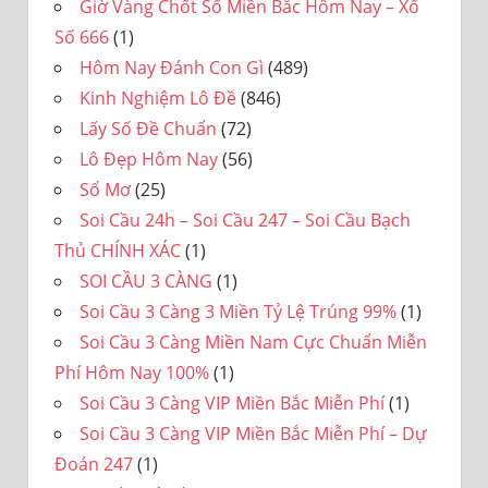
Giờ Vàng Chốt Số Miền Bắc Hôm Nay – Xổ
Số 666
(1)
Hôm Nay Đánh Con Gì
(489)
Kinh Nghiệm Lô Đề
(846)
Lấy Số Đề Chuẩn
(72)
Lô Đẹp Hôm Nay
(56)
Sổ Mơ
(25)
Soi Cầu 24h – Soi Cầu 247 – Soi Cầu Bạch
Thủ CHÍNH XÁC
(1)
SOI CẦU 3 CÀNG
(1)
Soi Cầu 3 Càng 3 Miền Tỷ Lệ Trúng 99%
(1)
Soi Cầu 3 Càng Miền Nam Cực Chuẩn Miễn
Phí Hôm Nay 100%
(1)
Soi Cầu 3 Càng VIP Miền Bắc Miễn Phí
(1)
Soi Cầu 3 Càng VIP Miền Bắc Miễn Phí – Dự
Đoán 247
(1)