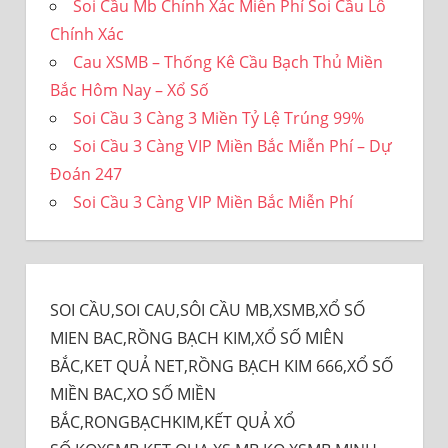
Soi Cầu Mb Chính Xác Miễn Phí Soi Cầu Lô
Chính Xác
Cau XSMB – Thống Kê Cầu Bạch Thủ Miền
Bắc Hôm Nay – Xổ Số
Soi Cầu 3 Càng 3 Miền Tỷ Lệ Trúng 99%
Soi Cầu 3 Càng VIP Miền Bắc Miễn Phí – Dự
Đoán 247
Soi Cầu 3 Càng VIP Miền Bắc Miễn Phí
SOI CẦU,SOI CAU,SÔI CẦU MB,XSMB,XỔ SỐ
MIEN BAC,RỒNG BẠCH KIM,XỔ SỐ MIÊN
BẮC,KET QUẢ NET,RỒNG BẠCH KIM 666,XỔ SỐ
MIỀN BAC,XO SỐ MIỀN
BẮC,RONGBẠCHKIM,KẾT QUẢ XỔ