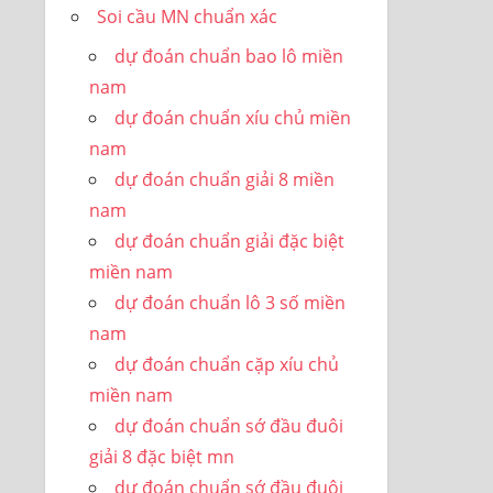
Soi cầu MN chuẩn xác
dự đoán chuẩn bao lô miền
nam
dự đoán chuẩn xíu chủ miền
nam
dự đoán chuẩn giải 8 miền
nam
dự đoán chuẩn giải đặc biệt
miền nam
dự đoán chuẩn lô 3 số miền
nam
dự đoán chuẩn cặp xíu chủ
miền nam
dự đoán chuẩn sớ đầu đuôi
giải 8 đặc biệt mn
dự đoán chuẩn sớ đầu đuôi