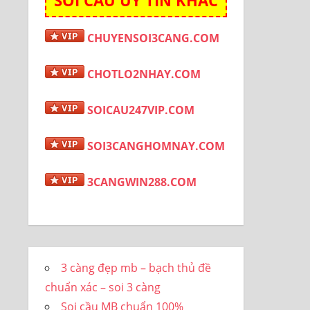
CHUYENSOI3CANG.COM
CHOTLO2NHAY.COM
SOICAU247VIP.COM
SOI3CANGHOMNAY.COM
3CANGWIN288.COM
3 càng đẹp mb – bạch thủ đề
chuẩn xác – soi 3 càng
Soi cầu MB chuẩn 100%