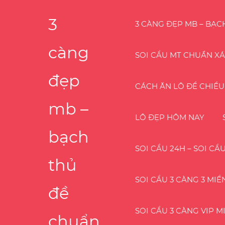
Skip
3
to
3 CÀNG ĐẸP MB – BẠC
content
càng
SOI CẦU MT CHUẨN X
đẹp
CÁCH ĂN LÔ ĐỀ CHIỀU
mb –
LÔ ĐẸP HÔM NAY
bạch
SOI CẦU 24H – SOI CẦ
thủ
SOI CẦU 3 CÀNG 3 MIỀ
đề
SOI CẦU 3 CÀNG VIP M
chuẩn