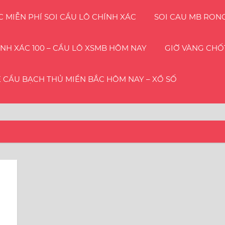
C MIỄN PHÍ SOI CẦU LÔ CHÍNH XÁC
SOI CAU MB RON
ÍNH XÁC 100 – CẦU LÔ XSMB HÔM NAY
GIỜ VÀNG CHỐT
 CẦU BẠCH THỦ MIỀN BẮC HÔM NAY – XỔ SỐ