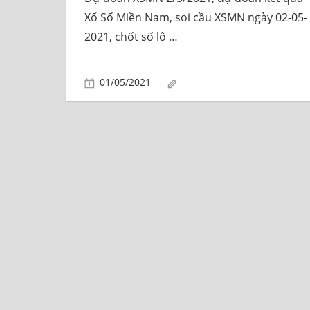
ngàn
Xổ Số Miền Nam, soi cầu XSMN ngày 02-05-
khách
2021, chốt số lô
…
hàng
trên
cả
01/05/2021
nước.