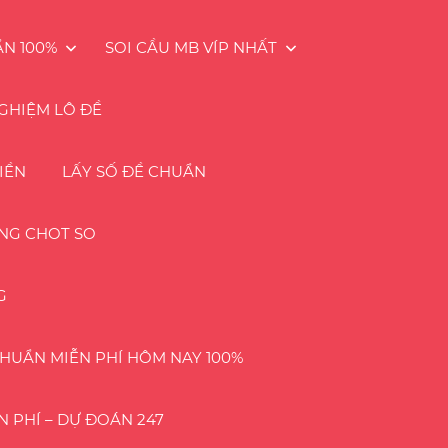
ẨN 100%
SOI CẦU MB VÍP NHẤT
GHIỆM LÔ ĐỀ
IỀN
LẤY SỐ ĐỀ CHUẨN
ANG CHOT SO
G
CHUẨN MIỄN PHÍ HÔM NAY 100%
N PHÍ – DỰ ĐOÁN 247