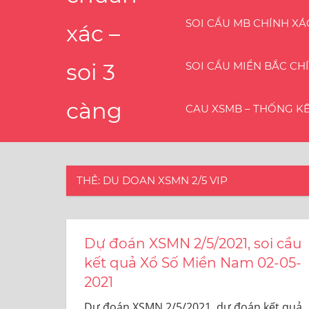
SOI CẦU MB CHÍNH XÁ
xác –
soi 3
SOI CẦU MIỀN BẮC CH
càng
CAU XSMB – THỐNG KÊ
Chúng
tôi
tự
THẺ:
DU DOAN XSMN 2/5 VIP
hào
là
sự
lựa
Dự đoán XSMN 2/5/2021, soi cầu
chọn
hàng
kết quả Xổ Số Miền Nam 02-05-
đầu
2021
của
hàng
Dự đoán XSMN 2/5/2021, dự đoán kết quả