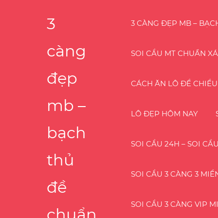
Skip
3
to
3 CÀNG ĐẸP MB – BẠC
content
càng
SOI CẦU MT CHUẨN X
đẹp
CÁCH ĂN LÔ ĐỀ CHIỀU
mb –
LÔ ĐẸP HÔM NAY
bạch
SOI CẦU 24H – SOI CẦ
thủ
SOI CẦU 3 CÀNG 3 MIỀ
đề
SOI CẦU 3 CÀNG VIP M
chuẩn