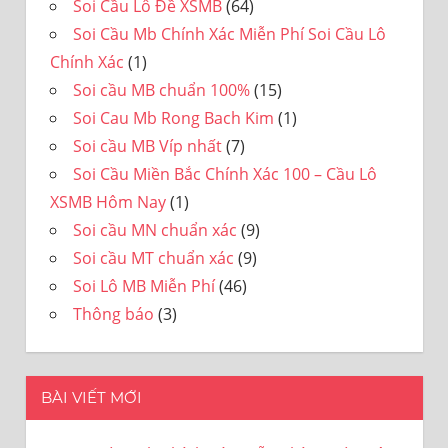
Soi Cầu Lô Đề XSMB
(64)
Soi Cầu Mb Chính Xác Miễn Phí Soi Cầu Lô
Chính Xác
(1)
Soi cầu MB chuẩn 100%
(15)
Soi Cau Mb Rong Bach Kim
(1)
Soi cầu MB Víp nhất
(7)
Soi Cầu Miền Bắc Chính Xác 100 – Cầu Lô
XSMB Hôm Nay
(1)
Soi cầu MN chuẩn xác
(9)
Soi cầu MT chuẩn xác
(9)
Soi Lô MB Miễn Phí
(46)
Thông báo
(3)
BÀI VIẾT MỚI