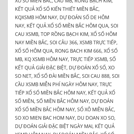
XỔ SỐ MIỀN BẮC, CAU MB, RÔNG BẠCH KIM,
KẾT QUẢ XỔ SỐ KIẾN THIẾT MIỀN BẮC,
KQXSMB HÔM NAY, DỰ ĐOÁN SỐ DE HÔM
NAY, KẾT QUẢ XỔ SỐ MIỀN BẮC HÔM QUA, SOI
CAU XSMB, TOP RỒNG BẠCH KIM, XỔ SỐ HÔM
NAY MIỀN BẮC, SOI CÂU 366, XSMB TRỰC TIẾP,
XỔ SỐ HÔM QUA, RONG BACH KIM 666, XỔ SỐ
MB, KQ XSMB HÔM NAY, TRỰC TIẾP XSMB, SỐ
KẾT QUẢ GIẢI ĐẶC BIỆT, DỰ ĐOÁN XỔ SỐ, XO
SO NET, XỔ SỐ ĐÀI MIỀN BẮC, SOI CAU 888, SOI
CẦU XSMB MIỄN PHÍ NGÀY HÔM NAY, TRỰC
TIẾP XỔ SỐ MIỀN BẮC HÔM NAY, KẾT QUẢ XỔ
SỐ MIỀN, SỐ MIỀN BẮC HÔM NAY, DỰ ĐOÁN
XỔ SỐ MIỀN BẮC HÔM NAY, SỔ XÔ MIÊN BẮC,
SO XO MIEN BAC HOM NAY, DU DOAN XO SO,
DỰ ĐOÁN GIẢI ĐẶC BIỆT NGÀY MAI, KẾT QUẢ