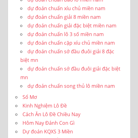
dự đoán chuẩn xíu chủ miền nam
dự đoán chuẩn giải 8 miền nam
dự đoán chuẩn giải đặc biệt miền nam
dự đoán chuẩn lô 3 số miền nam
dự đoán chuẩn cặp xíu chủ miền nam
dự đoán chuẩn sớ đầu đuôi giải 8 đặc
biệt mn
dự đoán chuẩn sớ đầu đuôi giải đặc biệt
mn
dự đoán chuẩn song thủ lô miền nam
Sổ Mơ
Kinh Nghiệm Lô Đề
Cách Ăn Lô Đề Chiều Nay
Hôm Nay Đánh Con Gì
Dự đoán KQXS 3 Miền