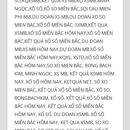
SỐ,KQXSMB,KET QUA XS MB,KQ XSMB,MINH
NGỌC,XÔ SỐ,XỔ SO MIỀN BẮC,SOI CAU MIEN
PHI 888,DU DOAN XS MB,DU DOAN XO SO
MIEN BAC,XỔ SỐ MIỀN BẮC, SXMB,KẾT QUA
XSMB,XỔ SỐ MIÊN BẮC HÔM NAY,XÔ SÔ MIÊN
BĂC,KẾT QUẢ XỔ SỐ MIỀN BẮC,DU ĐOAN
MB,XS MB HÔM NAY,DỰ ĐOÁN MB,XỔ SỐ
MIỀN BẮC HÔM NAY,KQXS, XSTD,XÔ SỐ MIỀN
BẮC HÔM NAY,SO XO MIEN BẮC, RONG BACH
KIM, MINH NGOC, XS MB, KÊT QUẢ XSMB HÔM
NAY, XỔ SỐ HÔM NAY, KETQUA NET, SỐ XO
MIEN BAC, KẾT QUẢ XỔ SỐ MIÊN BẮC, XÔ SO,
RONGBACHKIM, XỔ SÔ, KẾT QUẢ XỔ SỐ MIỀN
BẮC HÔM NAY, KẾT QUẢ XỔ SỐ MIÊN BẮC
HÔM NAY, XỔ SỐ, DU DOAN XSMB, XÔ SÔ
MIÊN BĂC HÔM NAY, KET QUA XSMB, SO XO