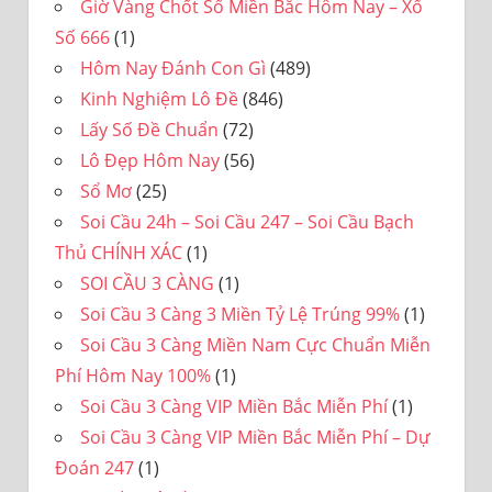
Giờ Vàng Chốt Số Miền Bắc Hôm Nay – Xổ
Số 666
(1)
Hôm Nay Đánh Con Gì
(489)
Kinh Nghiệm Lô Đề
(846)
Lấy Số Đề Chuẩn
(72)
Lô Đẹp Hôm Nay
(56)
Sổ Mơ
(25)
Soi Cầu 24h – Soi Cầu 247 – Soi Cầu Bạch
Thủ CHÍNH XÁC
(1)
SOI CẦU 3 CÀNG
(1)
Soi Cầu 3 Càng 3 Miền Tỷ Lệ Trúng 99%
(1)
Soi Cầu 3 Càng Miền Nam Cực Chuẩn Miễn
Phí Hôm Nay 100%
(1)
Soi Cầu 3 Càng VIP Miền Bắc Miễn Phí
(1)
Soi Cầu 3 Càng VIP Miền Bắc Miễn Phí – Dự
Đoán 247
(1)