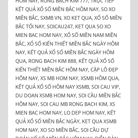
HÔM NAY, RỒNG BẠCH KIM 777, TRỰC TIẾP
KẾT QUẢ XỔ SỐ MIỀN BẮC HÔM NAY, SO XO
MIỀN BẮC, SXMB VN, XO KET QUA, XỔ SỐ MIỀN
BẮC TỐI NAY, SOICAU247, KET QUA SO XO
MIEN BAC HOM NAY, XỔ SỐ MIỀN NAM MIỀN
BẮC, XỔ SỐ KIẾN THIẾT MIỀN BẮC NGÀY HÔM
NAY, KẾT QUẢ XỔ SỐ MIỀN BẮC NGÀY HÔM
QUA, RONG BACH KIM 888, KẾT QUẢ XỔ SỐ
KIẾN THIẾT MIỀN BẮC HÔM NAY, CẶP LÔ ĐẸP
HÔM NAY, XS MB HOM NAY, XSMB HÔM QUA,
KẾT QUẢ XỔ SỐ HÔM NAY XSMB, SOI CAU VIP,
DU DOAN XSMB HOM NAY, SOI CẦU MIỀN BẮC
HÔM NAY, SOI CAU MB RONG BACH KIM, XS
MIEN BAC HOM NAY, LO DEP HOM NAY, KẾT
QUẢ XỔ SỐ MIỀN BẮC NGÀY, KET QUA XSMB
HOM NAY, XO SO MIỀN BẮC, SOI CẦU DỰ