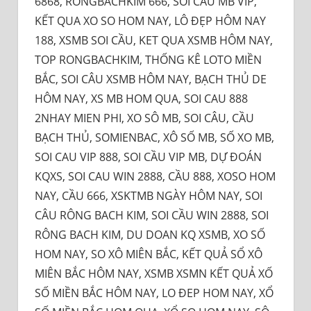
6868, RONGBACHKIM 666, SOI CẦU MB VIP,
KẾT QUA XO SO HOM NAY, LÔ ĐẸP HÔM NAY
188, XSMB SOI CẦU, KET QUA XSMB HÔM NAY,
TOP RONGBACHKIM, THỐNG KÊ LOTO MIỀN
BẮC, SOI CÂU XSMB HÔM NAY, BẠCH THỦ DE
HÔM NAY, XS MB HOM QUA, SOI CAU 888
2NHAY MIEN PHI, XO SÔ MB, SOI CÂU, CẦU
BẠCH THỦ, SOMIENBAC, XÔ SỐ MB, SỐ XO MB,
SOI CAU VIP 888, SOI CẦU VIP MB, DỰ ĐOÁN
KQXS, SOI CAU WIN 2888, CẦU 888, XOSO HOM
NAY, CẦU 666, XSKTMB NGÀY HÔM NAY, SOI
CÂU RÔNG BACH KIM, SOI CẦU WIN 2888, SOI
RÔNG BACH KIM, DU DOAN KQ XSMB, XO SỐ
HOM NAY, SO XÔ MIÊN BẮC, KẾT QUẢ SỔ XÔ
MIÊN BẮC HÔM NAY, XSMB XSMN KẾT QUẢ XỐ
SỐ MIỀN BẮC HÔM NAY, LO ĐEP HOM NAY, XỔ