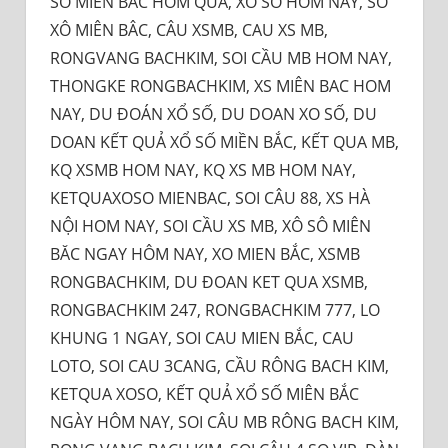
SỐ MIỀN BẮC HOM QUA, XỔ SO HOM NAY, SÔ
XÔ MIÊN BÂC, CÂU XSMB, CAU XS MB,
RONGVANG BACHKIM, SOI CẦU MB HOM NAY,
THONGKE RONGBACHKIM, XS MIÊN BAC HOM
NAY, DU ĐOÁN XỔ SỐ, DU DOAN XO SỐ, DU
DOAN KẾT QUẢ XỔ SỐ MIỀN BẮC, KẾT QUA MB,
KQ XSMB HOM NAY, KQ XS MB HOM NAY,
KETQUAXOSO MIENBAC, SOI CÂU 88, XS HÀ
NỘI HOM NAY, SOI CẦU XS MB, XÔ SÔ MIÊN
BĂC NGAY HÔM NAY, XO MIEN BẮC, XSMB
RONGBACHKIM, DU ĐOAN KET QUA XSMB,
RONGBACHKIM 247, RONGBACHKIM 777, LO
KHUNG 1 NGAY, SOI CAU MIEN BẮC, CAU
LOTO, SOI CAU 3CANG, CẦU RÔNG BACH KIM,
KETQUA XOSO, KẾT QUẢ XỔ SỐ MIÊN BẮC
NGÀY HÔM NAY, SOI CÂU MB RÔNG BACH KIM,