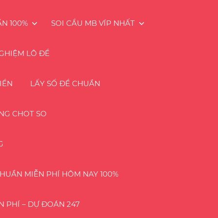
ẨN 100%
SOI CẦU MB VÍP NHẤT
GHIỆM LÔ ĐỀ
IỀN
LẤY SỐ ĐỀ CHUẨN
ANG CHOT SO
G
CHUẨN MIỄN PHÍ HÔM NAY 100%
N PHÍ – DỰ ĐOÁN 247