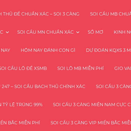
H THỦ ĐỀ CHUẨN XÁC – SOI 3 CÀNG
SOI CẦU MB CHU
ÁC
SOI CẦU MN CHUẨN XÁC
SỔ MƠ
KINH N
 NAY
HÔM NAY ĐÁNH CON GÌ
DỰ ĐOÁN KQXS 3 M
SOI CẦU LÔ ĐỀ XSMB
SOI LÔ MB MIỄN PHÍ
GIO V
U 247 – SOI CẦU BẠCH THỦ CHÍNH XÁC
SOI CẦU 3 CÀN
N TỶ LỆ TRÚNG 99%
SOI CẦU 3 CÀNG MIỀN NAM CỰC 
IỀN BẮC MIỄN PHÍ
SOI CẦU 3 CÀNG VIP MIỀN BẮC MIỄ