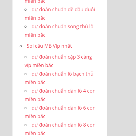
miền bắc
dự đoán chuẩn đề đầu đuôi
miền bắc
dự đoán chuẩn song thủ lô
miền bắc
Soi cầu MB Víp nhất
dự đoán chuẩn cặp 3 càng
víp miền bắc
dự đoán chuẩn lô bạch thủ
miền bắc
dự đoán chuẩn dàn lô 4 con
miền bắc
dự đoán chuẩn dàn lô 6 con
miền bắc
dự đoán chuẩn dàn lô 8 con
miền bắc