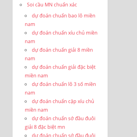
Soi cầu MN chuẩn xác
dự đoán chuẩn bao lô miền
nam
dự đoán chuẩn xíu chủ miền
nam
dự đoán chuẩn giải 8 miền
nam
dự đoán chuẩn giải đặc biệt
miền nam
dự đoán chuẩn lô 3 số miền
nam
dự đoán chuẩn cặp xíu chủ
miền nam
dự đoán chuẩn sớ đầu đuôi
giải 8 đặc biệt mn
dự đoán chuẩn sớ đầu đuôi