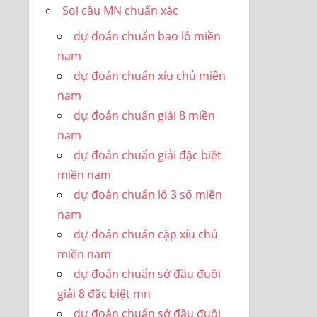
Soi cầu MN chuẩn xác
dự đoán chuẩn bao lô miền
nam
dự đoán chuẩn xíu chủ miền
nam
dự đoán chuẩn giải 8 miền
nam
dự đoán chuẩn giải đặc biệt
miền nam
dự đoán chuẩn lô 3 số miền
nam
dự đoán chuẩn cặp xíu chủ
miền nam
dự đoán chuẩn sớ đầu đuôi
giải 8 đặc biệt mn
dự đoán chuẩn sớ đầu đuôi