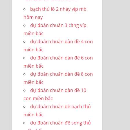
bạch thủ lô 2 nháy víp mb
hôm nay
dự đoán chuẩn 3 càng víp
miền bắc
dự đoán chuẩn dàn đề 4 con
miền bắc
dự đoán chuẩn dàn đề 6 con
miền bắc
dự đoán chuẩn dàn đề 8 con
miền bắc
dự đoán chuẩn dàn đề 10
con miền bắc
dự đoán chuẩn đề bạch thủ
miền bắc
dự đoán chuẩn đề song thủ