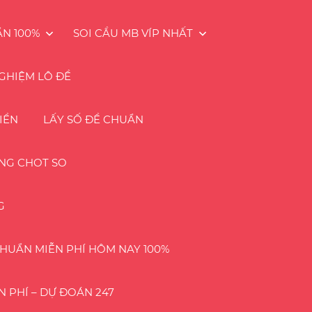
ẨN 100%
SOI CẦU MB VÍP NHẤT
GHIỆM LÔ ĐỀ
IỀN
LẤY SỐ ĐỀ CHUẨN
ANG CHOT SO
G
CHUẨN MIỄN PHÍ HÔM NAY 100%
N PHÍ – DỰ ĐOÁN 247