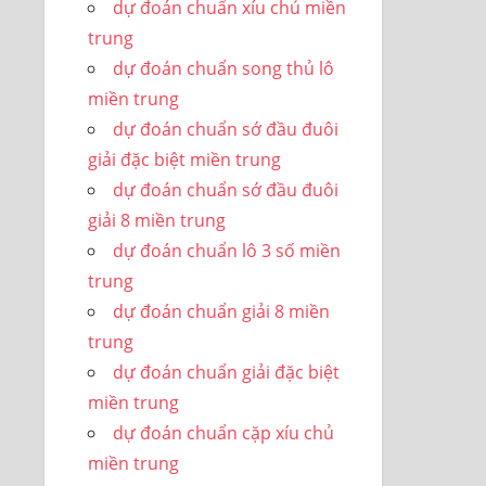
dự đoán chuẩn xíu chủ miền
trung
dự đoán chuẩn song thủ lô
miền trung
dự đoán chuẩn sớ đầu đuôi
giải đặc biệt miền trung
dự đoán chuẩn sớ đầu đuôi
giải 8 miền trung
dự đoán chuẩn lô 3 số miền
trung
dự đoán chuẩn giải 8 miền
trung
dự đoán chuẩn giải đặc biệt
miền trung
dự đoán chuẩn cặp xíu chủ
miền trung