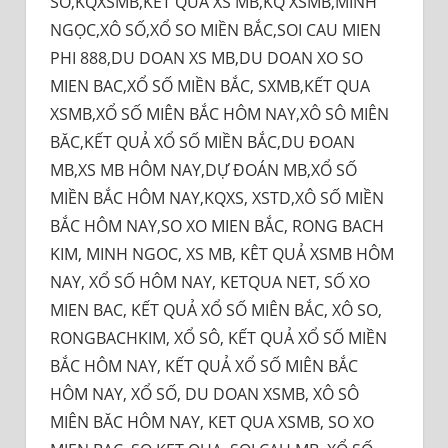
SỐ,KQXSMB,KET QUA XS MB,KQ XSMB,MINH
NGỌC,XÔ SỐ,XỔ SO MIỀN BẮC,SOI CAU MIEN
PHI 888,DU DOAN XS MB,DU DOAN XO SO
MIEN BAC,XỔ SỐ MIỀN BẮC, SXMB,KẾT QUA
XSMB,XỔ SỐ MIÊN BẮC HÔM NAY,XÔ SÔ MIÊN
BĂC,KẾT QUẢ XỔ SỐ MIỀN BẮC,DU ĐOAN
MB,XS MB HÔM NAY,DỰ ĐOÁN MB,XỔ SỐ
MIỀN BẮC HÔM NAY,KQXS, XSTD,XÔ SỐ MIỀN
BẮC HÔM NAY,SO XO MIEN BẮC, RONG BACH
KIM, MINH NGOC, XS MB, KÊT QUẢ XSMB HÔM
NAY, XỔ SỐ HÔM NAY, KETQUA NET, SỐ XO
MIEN BAC, KẾT QUẢ XỔ SỐ MIÊN BẮC, XÔ SO,
RONGBACHKIM, XỔ SÔ, KẾT QUẢ XỔ SỐ MIỀN
BẮC HÔM NAY, KẾT QUẢ XỔ SỐ MIÊN BẮC
HÔM NAY, XỔ SỐ, DU DOAN XSMB, XÔ SÔ
MIÊN BĂC HÔM NAY, KET QUA XSMB, SO XO