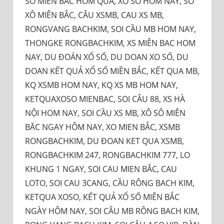
SỐ MIỀN BẮC HOM QUA, XỔ SO HOM NAY, SÔ
XÔ MIÊN BÂC, CÂU XSMB, CAU XS MB,
RONGVANG BACHKIM, SOI CẦU MB HOM NAY,
THONGKE RONGBACHKIM, XS MIÊN BAC HOM
NAY, DU ĐOÁN XỔ SỐ, DU DOAN XO SỐ, DU
DOAN KẾT QUẢ XỔ SỐ MIỀN BẮC, KẾT QUA MB,
KQ XSMB HOM NAY, KQ XS MB HOM NAY,
KETQUAXOSO MIENBAC, SOI CÂU 88, XS HÀ
NỘI HOM NAY, SOI CẦU XS MB, XÔ SÔ MIÊN
BĂC NGAY HÔM NAY, XO MIEN BẮC, XSMB
RONGBACHKIM, DU ĐOAN KET QUA XSMB,
RONGBACHKIM 247, RONGBACHKIM 777, LO
KHUNG 1 NGAY, SOI CAU MIEN BẮC, CAU
LOTO, SOI CAU 3CANG, CẦU RÔNG BACH KIM,
KETQUA XOSO, KẾT QUẢ XỔ SỐ MIÊN BẮC
NGÀY HÔM NAY, SOI CÂU MB RÔNG BACH KIM,