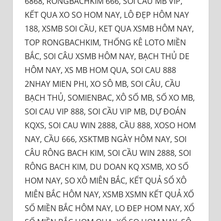
6868, RONGBACHKIM 666, SOI CẦU MB VIP,
KẾT QUA XO SO HOM NAY, LÔ ĐẸP HÔM NAY
188, XSMB SOI CẦU, KET QUA XSMB HÔM NAY,
TOP RONGBACHKIM, THỐNG KÊ LOTO MIỀN
BẮC, SOI CÂU XSMB HÔM NAY, BẠCH THỦ DE
HÔM NAY, XS MB HOM QUA, SOI CAU 888
2NHAY MIEN PHI, XO SÔ MB, SOI CÂU, CẦU
BẠCH THỦ, SOMIENBAC, XÔ SỐ MB, SỐ XO MB,
SOI CAU VIP 888, SOI CẦU VIP MB, DỰ ĐOÁN
KQXS, SOI CAU WIN 2888, CẦU 888, XOSO HOM
NAY, CẦU 666, XSKTMB NGÀY HÔM NAY, SOI
CÂU RÔNG BACH KIM, SOI CẦU WIN 2888, SOI
RÔNG BACH KIM, DU DOAN KQ XSMB, XO SỐ
HOM NAY, SO XÔ MIÊN BẮC, KẾT QUẢ SỔ XÔ
MIÊN BẮC HÔM NAY, XSMB XSMN KẾT QUẢ XỐ
SỐ MIỀN BẮC HÔM NAY, LO ĐEP HOM NAY, XỔ