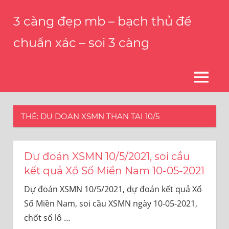
Skip
3 càng đẹp mb – bạch thủ đề
to
content
chuẩn xác – soi 3 càng
Chúng
tôi
tự
MENU
hào
là
sự
THẺ:
DU DOAN XSMN THAN TAI 10/5
lựa
chọn
hàng
Dự đoán XSMN 10/5/2021, soi cầu
đầu
kết quả Xổ Số Miền Nam 10-05-2021
của
hàng
Dự đoán XSMN 10/5/2021, dự đoán kết quả Xổ
ngàn
Số Miền Nam, soi cầu XSMN ngày 10-05-2021,
khách
hàng
chốt số lô
…
trên