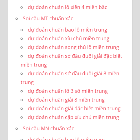
dự đoán chuẩn lô xiên 4 miền bắc
Soi cầu MT chuẩn xác
dự đoán chuẩn bao lô miền trung
dự đoán chuẩn xíu chủ miền trung
dự đoán chuẩn song thủ lô miền trung
dự đoán chuẩn sớ đầu đuôi giải đặc biệt
miền trung
dự đoán chuẩn sớ đầu đuôi giải 8 miền
trung
dự đoán chuẩn lô 3 số miền trung
dự đoán chuẩn giải 8 miền trung
dự đoán chuẩn giải đặc biệt miền trung
dự đoán chuẩn cặp xíu chủ miền trung
Soi cầu MN chuẩn xác
dự đoán chuẩn bao lô miền nam