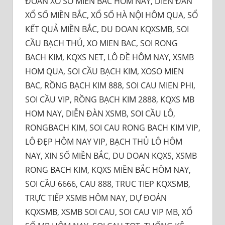
ĐOÁN XỔ SỐ MIỀN BẮC HÔM NAY, DIỄN ĐÀN
XỔ SỐ MIỀN BẮC, XỔ SỐ HÀ NỘI HÔM QUA, SỔ
KẾT QUẢ MIỀN BẮC, DU DOAN KQXSMB, SOI
CẦU BẠCH THỦ, XO MIEN BAC, SOI RONG
BACH KIM, KQXS NET, LÔ ĐỀ HÔM NAY, XSMB
HOM QUA, SOI CẦU BẠCH KIM, XOSO MIEN
BAC, RỒNG BẠCH KIM 888, SOI CAU MIEN PHI,
SOI CẦU VIP, RỒNG BẠCH KIM 2888, KQXS MB
HOM NAY, DIỄN ĐÀN XSMB, SOI CẦU LÔ,
RONGBACH KIM, SOI CAU RONG BACH KIM VIP,
LÔ ĐẸP HÔM NAY VIP, BẠCH THỦ LÔ HÔM
NAY, XIN SỐ MIỀN BẮC, DU DOAN KQXS, XSMB
RONG BACH KIM, KQXS MIỀN BẮC HÔM NAY,
SOI CẦU 6666, CAU 888, TRUC TIEP KQXSMB,
TRỰC TIẾP XSMB HÔM NAY, DỰ ĐOÁN
KQXSMB, XSMB SOI CAU, SOI CAU VIP MB, XỔ