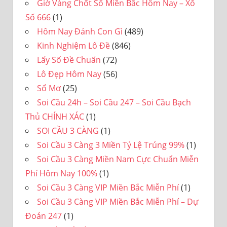
Giờ Vàng Chốt Số Miền Bắc Hôm Nay – Xổ
Số 666
(1)
Hôm Nay Đánh Con Gì
(489)
Kinh Nghiệm Lô Đề
(846)
Lấy Số Đề Chuẩn
(72)
Lô Đẹp Hôm Nay
(56)
Sổ Mơ
(25)
Soi Cầu 24h – Soi Cầu 247 – Soi Cầu Bạch
Thủ CHÍNH XÁC
(1)
SOI CẦU 3 CÀNG
(1)
Soi Cầu 3 Càng 3 Miền Tỷ Lệ Trúng 99%
(1)
Soi Cầu 3 Càng Miền Nam Cực Chuẩn Miễn
Phí Hôm Nay 100%
(1)
Soi Cầu 3 Càng VIP Miền Bắc Miễn Phí
(1)
Soi Cầu 3 Càng VIP Miền Bắc Miễn Phí – Dự
Đoán 247
(1)