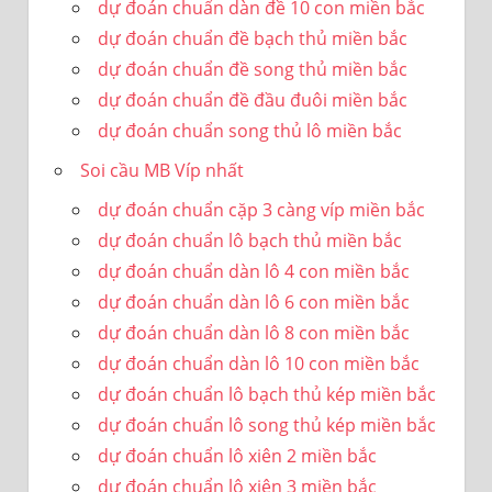
dự đoán chuẩn dàn đề 10 con miền bắc
dự đoán chuẩn đề bạch thủ miền bắc
dự đoán chuẩn đề song thủ miền bắc
dự đoán chuẩn đề đầu đuôi miền bắc
dự đoán chuẩn song thủ lô miền bắc
Soi cầu MB Víp nhất
dự đoán chuẩn cặp 3 càng víp miền bắc
dự đoán chuẩn lô bạch thủ miền bắc
dự đoán chuẩn dàn lô 4 con miền bắc
dự đoán chuẩn dàn lô 6 con miền bắc
dự đoán chuẩn dàn lô 8 con miền bắc
dự đoán chuẩn dàn lô 10 con miền bắc
dự đoán chuẩn lô bạch thủ kép miền bắc
dự đoán chuẩn lô song thủ kép miền bắc
dự đoán chuẩn lô xiên 2 miền bắc
dự đoán chuẩn lô xiên 3 miền bắc