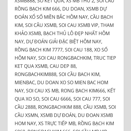
XSMB888, SỔ KET QUẢ, XS MB THU 2, SOI CẦU
RỒNG BẠCH KIM 666, DU DOAN, XSMB DỰ
ĐOÁN XỔ SỐ MIỀN BẮC HÔM NAY, CẦU BẠCH
KIM, SOI CÂU XSMB, SOI CAU XSMB VIP, THAM
KHẢO XSMB, BẠCH THỦ LÔ ĐẸP NHẤT HÔM
NAY, DỰ ĐOÁN GIẢI ĐẶC BIỆT HÔM NAY,
RỒNG BẠCH KIM 7777, SOI CAU 188, XO SỐ
HÔM NAY, SOI CAU RONGBACHKIM, TRUC TIEP
KET QUA XSMB, CAU DEP 88,
RONGBACHKIM888, SOI CẦU BACH KIM,
MIENBAC, DU DOAN XO SO MIEN BAC HOM
NAY, SOI CAU XS MB, RONG BACH KIM666, KẾT
QUA XO SO, SOI CAU 6666, SOI CAU 777, SOI
CẦU 2888, RONGBACHKIM 888, CẦU XSMB, SOI
CẦU XSMN, XSMB DỰ ĐOÁN, DU ĐOAN XSMB
HOM NAY, XS TRỰC TIẾP MB, RỒNG BẠCH KIM