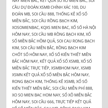
NAY MIỀN BẮC, KET QUA SO XO MIEN BAC, SOI
CẦU DỰ ĐOÁN XSMB CHÍNH XÁC 100, DU
ĐOÁN MB, SOI CẦU 888, THỐNG KÊ XỔ SỐ
MIỀN BẮC, SOI CẦU RỒNG BẠCH KIM,
XOSOMIENBAC, KQXS MIEN BAC, XỔ SỐ HÀ NỘI
HÔM NAY, SOI CẦU MB RỒNG BẠCH KIM, XỔ
SỐ MIỀN BẮC HÔM QUẢ, SOI CAU RONG BẠCH
KIM, SOI CẦU MIỀN BẮC, RỒNG BẠCH KIM
CHỐT SỐ HÔM NAY, XỔ SỐ KIẾN THIẾT MIỀN
BẮC HÔM NAY, KẾT QUẢ XỔ SỐ XSMB, XỔ SỐ
MIỀN BẮC TRỰC TIẾP, XSMBHOM NAY, XSMB
XSMN KẾT QUẢ XỔ SỐ MIỀN BẮC HÔM NAY,
RONG BẠCH KIM, THỐNG KÊ XSMB, XỔ SỐ
KIẾN THIẾT MIÊN BẮC, SOI CẦU MIỄN PHÍ 888,
XO SO MIEN BAC HOM NAY, SỔ XÔ MIÊN BẮC
HÔM NAY, SOI CẦU 666, TRỰC TIẾP KẾT QUẢ