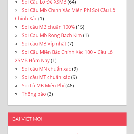
Soi Cầu Lô Đề XSMB
(64)
Soi Cầu Mb Chính Xác Miễn Phí Soi Cầu Lô
Chính Xác
(1)
Soi cầu MB chuẩn 100%
(15)
Soi Cau Mb Rong Bach Kim
(1)
Soi cầu MB Víp nhất
(7)
Soi Cầu Miền Bắc Chính Xác 100 – Cầu Lô
XSMB Hôm Nay
(1)
Soi cầu MN chuẩn xác
(9)
Soi cầu MT chuẩn xác
(9)
Soi Lô MB Miễn Phí
(46)
Thông báo
(3)
BÀI VIẾT MỚI