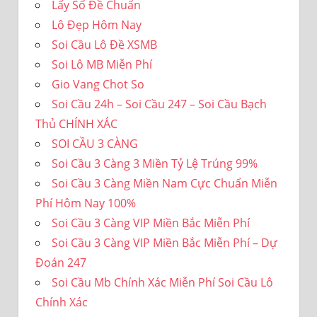
Lấy Số Đề Chuẩn
Lô Đẹp Hôm Nay
Soi Cầu Lô Đề XSMB
Soi Lô MB Miễn Phí
Gio Vang Chot So
Soi Cầu 24h – Soi Cầu 247 – Soi Cầu Bạch
Thủ CHÍNH XÁC
SOI CẦU 3 CÀNG
Soi Cầu 3 Càng 3 Miền Tỷ Lệ Trúng 99%
Soi Cầu 3 Càng Miền Nam Cực Chuẩn Miễn
Phí Hôm Nay 100%
Soi Cầu 3 Càng VIP Miền Bắc Miễn Phí
Soi Cầu 3 Càng VIP Miền Bắc Miễn Phí – Dự
Đoán 247
Soi Cầu Mb Chính Xác Miễn Phí Soi Cầu Lô
Chính Xác