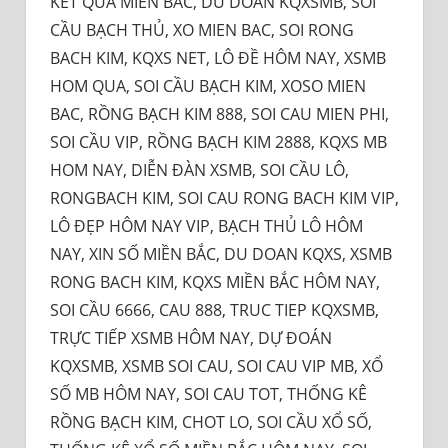
KẾT QUẢ MIỀN BẮC, DU DOAN KQXSMB, SOI
CẦU BẠCH THỦ, XO MIEN BAC, SOI RONG
BACH KIM, KQXS NET, LÔ ĐỀ HÔM NAY, XSMB
HOM QUA, SOI CẦU BẠCH KIM, XOSO MIEN
BAC, RỒNG BẠCH KIM 888, SOI CAU MIEN PHI,
SOI CẦU VIP, RỒNG BẠCH KIM 2888, KQXS MB
HOM NAY, DIỄN ĐÀN XSMB, SOI CẦU LÔ,
RONGBACH KIM, SOI CAU RONG BACH KIM VIP,
LÔ ĐẸP HÔM NAY VIP, BẠCH THỦ LÔ HÔM
NAY, XIN SỐ MIỀN BẮC, DU DOAN KQXS, XSMB
RONG BACH KIM, KQXS MIỀN BẮC HÔM NAY,
SOI CẦU 6666, CAU 888, TRUC TIEP KQXSMB,
TRỰC TIẾP XSMB HÔM NAY, DỰ ĐOÁN
KQXSMB, XSMB SOI CAU, SOI CAU VIP MB, XỔ
SỐ MB HÔM NAY, SOI CAU TOT, THỐNG KÊ
RỒNG BẠCH KIM, CHOT LO, SOI CẦU XỔ SỐ,