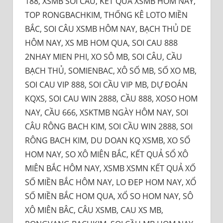
188, XSMB SOI CẦU, KET QUA XSMB HÔM NAY,
TOP RONGBACHKIM, THỐNG KÊ LOTO MIỀN
BẮC, SOI CÂU XSMB HÔM NAY, BẠCH THỦ DE
HÔM NAY, XS MB HOM QUA, SOI CAU 888
2NHAY MIEN PHI, XO SÔ MB, SOI CÂU, CẦU
BẠCH THỦ, SOMIENBAC, XÔ SỐ MB, SỐ XO MB,
SOI CAU VIP 888, SOI CẦU VIP MB, DỰ ĐOÁN
KQXS, SOI CAU WIN 2888, CẦU 888, XOSO HOM
NAY, CẦU 666, XSKTMB NGÀY HÔM NAY, SOI
CÂU RÔNG BACH KIM, SOI CẦU WIN 2888, SOI
RÔNG BACH KIM, DU DOAN KQ XSMB, XO SỐ
HOM NAY, SO XÔ MIÊN BẮC, KẾT QUẢ SỔ XÔ
MIÊN BẮC HÔM NAY, XSMB XSMN KẾT QUẢ XỐ
SỐ MIỀN BẮC HÔM NAY, LO ĐEP HOM NAY, XỔ
SỐ MIỀN BẮC HOM QUA, XỔ SO HOM NAY, SÔ
XÔ MIÊN BÂC, CÂU XSMB, CAU XS MB,