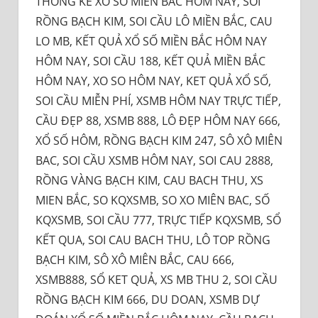
THỐNG KÊ XỔ SỐ MIỀN BẮC HÔM NAY, SOI
RỒNG BẠCH KIM, SOI CẦU LÔ MIỀN BẮC, CAU
LO MB, KẾT QUẢ XỔ SỐ MIỀN BẮC HÔM NAY
HÔM NAY, SOI CẦU 188, KẾT QUẢ MIỀN BẮC
HÔM NAY, XO SO HÔM NAY, KET QUẢ XỔ SỐ,
SOI CẦU MIỄN PHÍ, XSMB HÔM NAY TRỰC TIẾP,
CẦU ĐẸP 88, XSMB 888, LÔ ĐẸP HÔM NAY 666,
XỔ SỐ HÔM, RỒNG BẠCH KIM 247, SÔ XÔ MIÊN
BAC, SOI CẦU XSMB HÔM NAY, SOI CAU 2888,
RỒNG VÀNG BẠCH KIM, CAU BACH THU, XS
MIEN BẮC, SO KQXSMB, SO XO MIÊN BAC, SỐ
KQXSMB, SOI CẦU 777, TRỰC TIẾP KQXSMB, SỔ
KẾT QUA, SOI CAU BACH THU, LÔ TOP RỒNG
BẠCH KIM, SÔ XÔ MIÊN BẮC, CAU 666,
XSMB888, SỔ KET QUẢ, XS MB THU 2, SOI CẦU
RỒNG BẠCH KIM 666, DU DOAN, XSMB DỰ