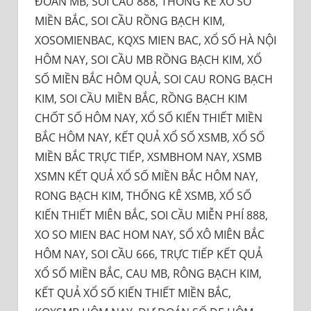
ĐOÁN MB, SOI CẦU 888, THỐNG KÊ XỔ SỐ
MIỀN BẮC, SOI CẦU RỒNG BẠCH KIM,
XOSOMIENBAC, KQXS MIEN BAC, XỔ SỐ HÀ NỘI
HÔM NAY, SOI CẦU MB RỒNG BẠCH KIM, XỔ
SỐ MIỀN BẮC HÔM QUẢ, SOI CAU RONG BẠCH
KIM, SOI CẦU MIỀN BẮC, RỒNG BẠCH KIM
CHỐT SỐ HÔM NAY, XỔ SỐ KIẾN THIẾT MIỀN
BẮC HÔM NAY, KẾT QUẢ XỔ SỐ XSMB, XỔ SỐ
MIỀN BẮC TRỰC TIẾP, XSMBHOM NAY, XSMB
XSMN KẾT QUẢ XỔ SỐ MIỀN BẮC HÔM NAY,
RONG BẠCH KIM, THỐNG KÊ XSMB, XỔ SỐ
KIẾN THIẾT MIÊN BẮC, SOI CẦU MIỄN PHÍ 888,
XO SO MIEN BAC HOM NAY, SỔ XÔ MIÊN BẮC
HÔM NAY, SOI CẦU 666, TRỰC TIẾP KẾT QUẢ
XỔ SỐ MIỀN BẮC, CAU MB, RÔNG BẠCH KIM,
KẾT QUẢ XỔ SỐ KIẾN THIẾT MIỀN BẮC,