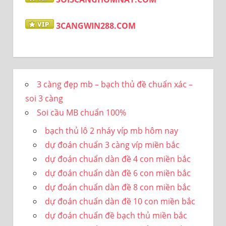
3CANGWIN288.COM
3 càng đẹp mb – bạch thủ đề chuẩn xác –
soi 3 càng
Soi cầu MB chuẩn 100%
bạch thủ lô 2 nháy víp mb hôm nay
dự đoán chuẩn 3 càng víp miền bắc
dự đoán chuẩn dàn đề 4 con miền bắc
dự đoán chuẩn dàn đề 6 con miền bắc
dự đoán chuẩn dàn đề 8 con miền bắc
dự đoán chuẩn dàn đề 10 con miền bắc
dự đoán chuẩn đề bạch thủ miền bắc