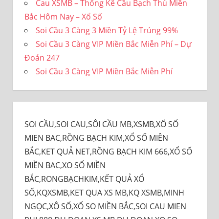
Cau XSMB – Thống Kê Cầu Bạch Thủ Miền
Bắc Hôm Nay – Xổ Số
Soi Cầu 3 Càng 3 Miền Tỷ Lệ Trúng 99%
Soi Cầu 3 Càng VIP Miền Bắc Miễn Phí – Dự
Đoán 247
Soi Cầu 3 Càng VIP Miền Bắc Miễn Phí
SOI CẦU,SOI CAU,SÔI CẦU MB,XSMB,XỔ SỐ
MIEN BAC,RỒNG BẠCH KIM,XỔ SỐ MIÊN
BẮC,KET QUẢ NET,RỒNG BẠCH KIM 666,XỔ SỐ
MIỀN BAC,XO SỐ MIỀN
BẮC,RONGBẠCHKIM,KẾT QUẢ XỔ
SỐ,KQXSMB,KET QUA XS MB,KQ XSMB,MINH
NGỌC,XÔ SỐ,XỔ SO MIỀN BẮC,SOI CAU MIEN