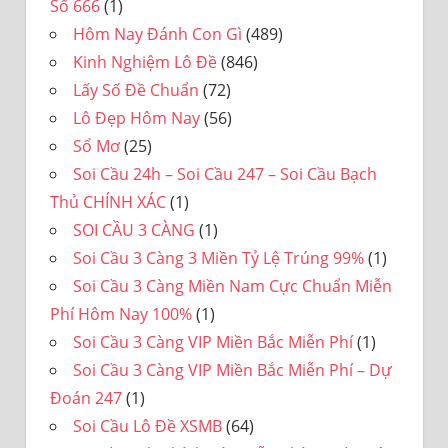
Số 666
(1)
Hôm Nay Đánh Con Gì
(489)
Kinh Nghiệm Lô Đề
(846)
Lấy Số Đề Chuẩn
(72)
Lô Đẹp Hôm Nay
(56)
Sổ Mơ
(25)
Soi Cầu 24h – Soi Cầu 247 – Soi Cầu Bạch
Thủ CHÍNH XÁC
(1)
SOI CẦU 3 CÀNG
(1)
Soi Cầu 3 Càng 3 Miền Tỷ Lệ Trúng 99%
(1)
Soi Cầu 3 Càng Miền Nam Cực Chuẩn Miễn
Phí Hôm Nay 100%
(1)
Soi Cầu 3 Càng VIP Miền Bắc Miễn Phí
(1)
Soi Cầu 3 Càng VIP Miền Bắc Miễn Phí – Dự
Đoán 247
(1)
Soi Cầu Lô Đề XSMB
(64)