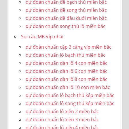
dự đoán chuẩn đề bạch thủ miền bắc
dự đoán chuẩn đề song thủ miền bắc
dự đoán chuẩn đề đầu đuôi miền bắc
dự đoán chuẩn song thủ lô miền bắc
Soi cầu MB Víp nhất
dự đoán chuẩn cặp 3 càng víp miền bắc
dự đoán chuẩn lô bạch thủ miền bắc
dự đoán chuẩn dàn lô 4 con miền bắc
dự đoán chuẩn dàn lô 6 con miền bắc
dự đoán chuẩn dàn lô 8 con miền bắc
dự đoán chuẩn dàn lô 10 con miền bắc
dự đoán chuẩn lô bạch thủ kép miền bắc
dự đoán chuẩn lô song thủ kép miền bắc
dự đoán chuẩn lô xiên 2 miền bắc
dự đoán chuẩn lô xiên 3 miền bắc
dự đoán chuẩn lô xiên 4 miền bắc