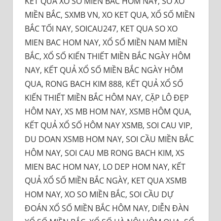
KẾT QUẢ XỔ SỐ MIỀN BẮC HÔM NAY, SO XO
MIỀN BẮC, SXMB VN, XO KET QUA, XỔ SỐ MIỀN
BẮC TỐI NAY, SOICAU247, KET QUA SO XO
MIEN BAC HOM NAY, XỔ SỐ MIỀN NAM MIỀN
BẮC, XỔ SỐ KIẾN THIẾT MIỀN BẮC NGÀY HÔM
NAY, KẾT QUẢ XỔ SỐ MIỀN BẮC NGÀY HÔM
QUA, RONG BACH KIM 888, KẾT QUẢ XỔ SỐ
KIẾN THIẾT MIỀN BẮC HÔM NAY, CẶP LÔ ĐẸP
HÔM NAY, XS MB HOM NAY, XSMB HÔM QUA,
KẾT QUẢ XỔ SỐ HÔM NAY XSMB, SOI CAU VIP,
DU DOAN XSMB HOM NAY, SOI CẦU MIỀN BẮC
HÔM NAY, SOI CAU MB RONG BACH KIM, XS
MIEN BAC HOM NAY, LO DEP HOM NAY, KẾT
QUẢ XỔ SỐ MIỀN BẮC NGÀY, KET QUA XSMB
HOM NAY, XO SO MIỀN BẮC, SOI CẦU DỰ
ĐOÁN XỔ SỐ MIỀN BẮC HÔM NAY, DIỄN ĐÀN