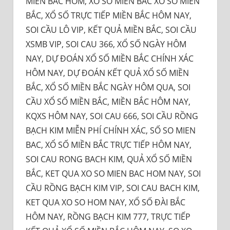
MIỀN BẮC HÔM, XỔ SỐ MIỀN BẮC XỔ SỐ MIỀN
BẮC, XỔ SỐ TRỰC TIẾP MIỀN BẮC HÔM NAY,
SOI CẦU LÔ VIP, KẾT QUẢ MIỀN BẮC, SOI CẦU
XSMB VIP, SOI CAU 366, XỔ SỐ NGÀY HÔM
NAY, DỰ ĐOÁN XỔ SỐ MIỀN BẮC CHÍNH XÁC
HÔM NAY, DỰ ĐOÁN KẾT QUẢ XỔ SỐ MIỀN
BẮC, XỔ SỐ MIỀN BẮC NGÀY HÔM QUA, SOI
CẦU XỔ SỐ MIỀN BẮC, MIỀN BẮC HÔM NAY,
KQXS HÔM NAY, SOI CAU 666, SOI CẦU RỒNG
BẠCH KIM MIỄN PHÍ CHÍNH XÁC, SỐ SO MIEN
BAC, XỔ SỐ MIỀN BẮC TRỰC TIẾP HÔM NAY,
SOI CAU RONG BACH KIM, QUẢ XỔ SỐ MIỀN
BẮC, KET QUA XO SO MIEN BAC HOM NAY, SOI
CẦU RỒNG BẠCH KIM VIP, SOI CAU BACH KIM,
KET QUA XO SO HOM NAY, XỔ SỐ ĐÀI BẮC
HÔM NAY, RỒNG BẠCH KIM 777, TRỰC TIẾP