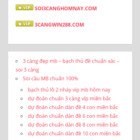
SOI3CANGHOMNAY.COM
3CANGWIN288.COM
3 càng đẹp mb – bạch thủ đề chuẩn xác –
soi 3 càng
Soi cầu MB chuẩn 100%
bạch thủ lô 2 nháy víp mb hôm nay
dự đoán chuẩn 3 càng víp miền bắc
dự đoán chuẩn dàn đề 4 con miền bắc
dự đoán chuẩn dàn đề 6 con miền bắc
dự đoán chuẩn dàn đề 8 con miền bắc
dự đoán chuẩn dàn đề 10 con miền bắc