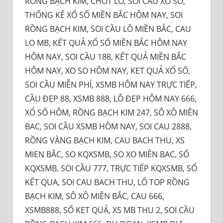
RỒNG BẠCH KIM, CHOT LO, SOI CẦU XỔ SỐ,
THỐNG KÊ XỔ SỐ MIỀN BẮC HÔM NAY, SOI
RỒNG BẠCH KIM, SOI CẦU LÔ MIỀN BẮC, CAU
LO MB, KẾT QUẢ XỔ SỐ MIỀN BẮC HÔM NAY
HÔM NAY, SOI CẦU 188, KẾT QUẢ MIỀN BẮC
HÔM NAY, XO SO HÔM NAY, KET QUẢ XỔ SỐ,
SOI CẦU MIỄN PHÍ, XSMB HÔM NAY TRỰC TIẾP,
CẦU ĐẸP 88, XSMB 888, LÔ ĐẸP HÔM NAY 666,
XỔ SỐ HÔM, RỒNG BẠCH KIM 247, SÔ XÔ MIÊN
BAC, SOI CẦU XSMB HÔM NAY, SOI CAU 2888,
RỒNG VÀNG BẠCH KIM, CAU BACH THU, XS
MIEN BẮC, SO KQXSMB, SO XO MIÊN BAC, SỐ
KQXSMB, SOI CẦU 777, TRỰC TIẾP KQXSMB, SỔ
KẾT QUA, SOI CAU BACH THU, LÔ TOP RỒNG
BẠCH KIM, SÔ XÔ MIÊN BẮC, CAU 666,
XSMB888, SỔ KET QUẢ, XS MB THU 2, SOI CẦU