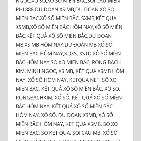
NGỌC,XÔ SỐ,XỔ SO MIỀN BẮC,SOI CAU MIEN
PHI 888,DU DOAN XS MB,DU DOAN XO SO
MIEN BAC,XỔ SỐ MIỀN BẮC, SXMB,KẾT QUA
XSMB,XỔ SỐ MIÊN BẮC HÔM NAY,XÔ SÔ MIÊN
BĂC,KẾT QUẢ XỔ SỐ MIỀN BẮC,DU ĐOAN
MB,XS MB HÔM NAY,DỰ ĐOÁN MB,XỔ SỐ
MIỀN BẮC HÔM NAY,KQXS, XSTD,XÔ SỐ MIỀN
BẮC HÔM NAY,SO XO MIEN BẮC, RONG BACH
KIM, MINH NGOC, XS MB, KÊT QUẢ XSMB HÔM
NAY, XỔ SỐ HÔM NAY, KETQUA NET, SỐ XO
MIEN BAC, KẾT QUẢ XỔ SỐ MIÊN BẮC, XÔ SO,
RONGBACHKIM, XỔ SÔ, KẾT QUẢ XỔ SỐ MIỀN
BẮC HÔM NAY, KẾT QUẢ XỔ SỐ MIÊN BẮC
HÔM NAY, XỔ SỐ, DU DOAN XSMB, XÔ SÔ
MIÊN BĂC HÔM NAY, KET QUA XSMB, SO XO
MIEN BAC, SO KET QUA, SOI CAU MB, XỔ SỐ