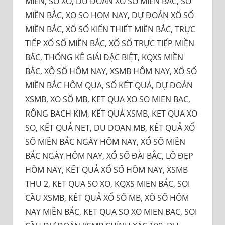
MIỀN, SỐ XO, DU ĐOAN XO SO MIEN BAC, SỐ
MIỀN BẮC, XO SO HOM NAY, DỰ ĐOÁN XỔ SỐ
MIỀN BẮC, XỔ SỐ KIẾN THIẾT MIỀN BẮC, TRỰC
TIẾP XỔ SỐ MIỀN BẮC, XỔ SỐ TRỰC TIẾP MIỀN
BẮC, THỐNG KÊ GIẢI ĐẶC BIỆT, KQXS MIỀN
BẮC, XÔ SỐ HÔM NAY, XSMB HÔM NAY, XỔ SỐ
MIỀN BẮC HÔM QUA, SỔ KẾT QUẢ, DỰ ĐOÁN
XSMB, XO SỐ MB, KET QUA XO SO MIEN BAC,
RÔNG BACH KIM, KẾT QUẢ XSMB, KET QUA XO
SO, KẾT QUẢ NET, DU DOAN MB, KẾT QUẢ XỔ
SỐ MIỀN BẮC NGÀY HÔM NAY, XỔ SỐ MIỀN
BẮC NGÀY HÔM NAY, XỔ SỐ ĐÀI BẮC, LÔ ĐẸP
HÔM NAY, KẾT QUẢ XỔ SỐ HÔM NAY, XSMB
THU 2, KET QUA SO XO, KQXS MIEN BẮC, SOI
CẦU XSMB, KẾT QUẢ XỔ SỐ MB, XÔ SỐ HÔM
NAY MIỀN BẮC, KET QUA SO XO MIEN BAC, SOI