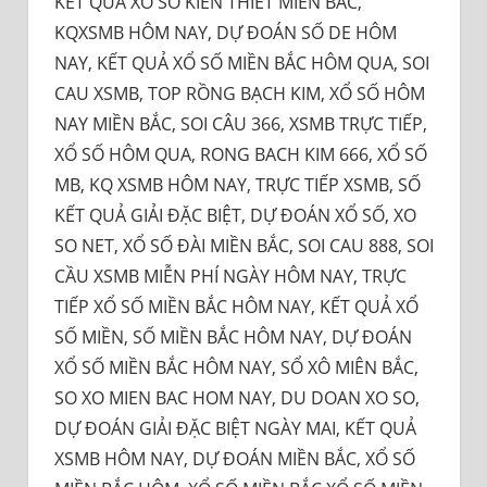
KẾT QUẢ XỔ SỐ KIẾN THIẾT MIỀN BẮC,
KQXSMB HÔM NAY, DỰ ĐOÁN SỐ DE HÔM
NAY, KẾT QUẢ XỔ SỐ MIỀN BẮC HÔM QUA, SOI
CAU XSMB, TOP RỒNG BẠCH KIM, XỔ SỐ HÔM
NAY MIỀN BẮC, SOI CÂU 366, XSMB TRỰC TIẾP,
XỔ SỐ HÔM QUA, RONG BACH KIM 666, XỔ SỐ
MB, KQ XSMB HÔM NAY, TRỰC TIẾP XSMB, SỐ
KẾT QUẢ GIẢI ĐẶC BIỆT, DỰ ĐOÁN XỔ SỐ, XO
SO NET, XỔ SỐ ĐÀI MIỀN BẮC, SOI CAU 888, SOI
CẦU XSMB MIỄN PHÍ NGÀY HÔM NAY, TRỰC
TIẾP XỔ SỐ MIỀN BẮC HÔM NAY, KẾT QUẢ XỔ
SỐ MIỀN, SỐ MIỀN BẮC HÔM NAY, DỰ ĐOÁN
XỔ SỐ MIỀN BẮC HÔM NAY, SỔ XÔ MIÊN BẮC,
SO XO MIEN BAC HOM NAY, DU DOAN XO SO,
DỰ ĐOÁN GIẢI ĐẶC BIỆT NGÀY MAI, KẾT QUẢ
XSMB HÔM NAY, DỰ ĐOÁN MIỀN BẮC, XỔ SỐ