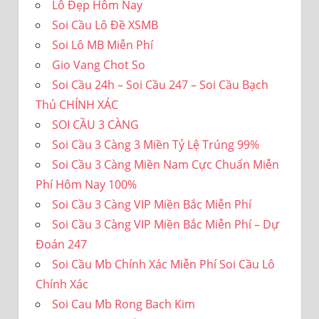
Lô Đẹp Hôm Nay
Soi Cầu Lô Đề XSMB
Soi Lô MB Miễn Phí
Gio Vang Chot So
Soi Cầu 24h – Soi Cầu 247 – Soi Cầu Bạch
Thủ CHÍNH XÁC
SOI CẦU 3 CÀNG
Soi Cầu 3 Càng 3 Miền Tỷ Lệ Trúng 99%
Soi Cầu 3 Càng Miền Nam Cực Chuẩn Miễn
Phí Hôm Nay 100%
Soi Cầu 3 Càng VIP Miền Bắc Miễn Phí
Soi Cầu 3 Càng VIP Miền Bắc Miễn Phí – Dự
Đoán 247
Soi Cầu Mb Chính Xác Miễn Phí Soi Cầu Lô
Chính Xác
Soi Cau Mb Rong Bach Kim