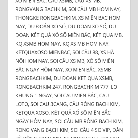
XÔ MIÊN BÂC, CÂU XSMB, CAU XS MB,
RONGVANG BACHKIM, SOI CẦU MB HOM NAY,
THONGKE RONGBACHKIM, XS MIÊN BAC HOM
NAY, DU ĐOÁN XỔ SỐ, DU DOAN XO SỐ, DU
DOAN KẾT QUẢ XỔ SỐ MIỀN BẮC, KẾT QUA MB,
KQ XSMB HOM NAY, KQ XS MB HOM NAY,
KETQUAXOSO MIENBAC, SOI CÂU 88, XS HÀ
NỘI HOM NAY, SOI CẦU XS MB, XÔ SÔ MIÊN
BĂC NGAY HÔM NAY, XO MIEN BẮC, XSMB
RONGBACHKIM, DU ĐOAN KET QUA XSMB,
RONGBACHKIM 247, RONGBACHKIM 777, LO
KHUNG 1 NGAY, SOI CAU MIEN BẮC, CAU
LOTO, SOI CAU 3CANG, CẦU RÔNG BACH KIM,
KETQUA XOSO, KẾT QUẢ XỔ SỐ MIÊN BẮC
NGÀY HÔM NAY, SOI CÂU MB RÔNG BACH KIM,
RONG VANG BẠCH KIM, SOI CÂU 4 SO VIP, DÀN