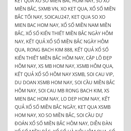
KẾT QUẢ XỔ SỐ MIỀN BẮC HÔM NAY, SO XO
MIỀN BẮC, SXMB VN, XO KET QUA, XỔ SỐ MIỀN
BẮC TỐI NAY, SOICAU247, KET QUA SO XO
MIEN BAC HOM NAY, XỔ SỐ MIỀN NAM MIỀN
BẮC, XỔ SỐ KIẾN THIẾT MIỀN BẮC NGÀY HÔM
NAY, KẾT QUẢ XỔ SỐ MIỀN BẮC NGÀY HÔM
QUA, RONG BACH KIM 888, KẾT QUẢ XỔ SỐ
KIẾN THIẾT MIỀN BẮC HÔM NAY, CẶP LÔ ĐẸP
HÔM NAY, XS MB HOM NAY, XSMB HÔM QUA,
KẾT QUẢ XỔ SỐ HÔM NAY XSMB, SOI CAU VIP,
DU DOAN XSMB HOM NAY, SOI CẦU MIỀN BẮC
HÔM NAY, SOI CAU MB RONG BACH KIM, XS
MIEN BAC HOM NAY, LO DEP HOM NAY, KẾT
QUẢ XỔ SỐ MIỀN BẮC NGÀY, KET QUA XSMB
HOM NAY, XO SO MIỀN BẮC, SOI CẦU DỰ
ĐOÁN XỔ SỐ MIỀN BẮC HÔM NAY, DIỄN ĐÀN