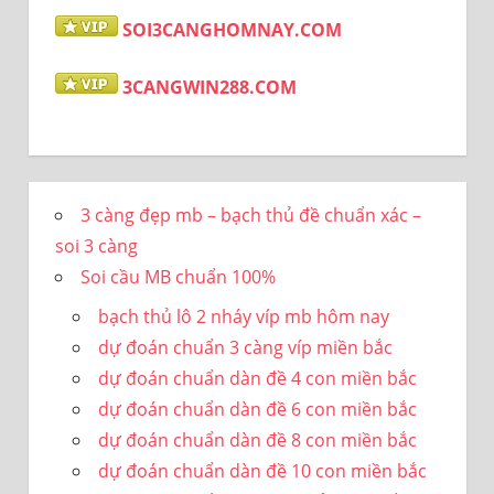
SOI3CANGHOMNAY.COM
3CANGWIN288.COM
3 càng đẹp mb – bạch thủ đề chuẩn xác –
soi 3 càng
Soi cầu MB chuẩn 100%
bạch thủ lô 2 nháy víp mb hôm nay
dự đoán chuẩn 3 càng víp miền bắc
dự đoán chuẩn dàn đề 4 con miền bắc
dự đoán chuẩn dàn đề 6 con miền bắc
dự đoán chuẩn dàn đề 8 con miền bắc
dự đoán chuẩn dàn đề 10 con miền bắc