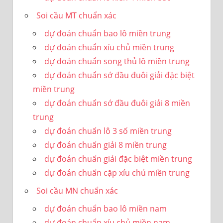
Soi cầu MT chuẩn xác
dự đoán chuẩn bao lô miền trung
dự đoán chuẩn xíu chủ miền trung
dự đoán chuẩn song thủ lô miền trung
dự đoán chuẩn sớ đầu đuôi giải đặc biệt
miền trung
dự đoán chuẩn sớ đầu đuôi giải 8 miền
trung
dự đoán chuẩn lô 3 số miền trung
dự đoán chuẩn giải 8 miền trung
dự đoán chuẩn giải đặc biệt miền trung
dự đoán chuẩn cặp xíu chủ miền trung
Soi cầu MN chuẩn xác
dự đoán chuẩn bao lô miền nam
dự đoán chuẩn xíu chủ miền nam