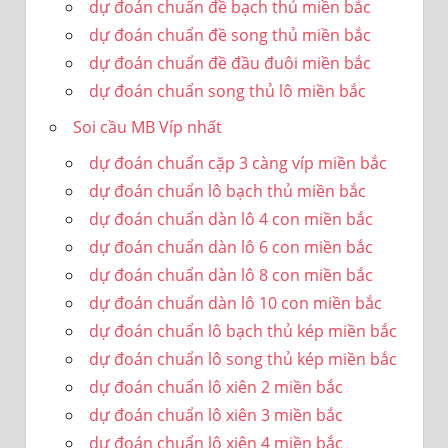
dự đoán chuẩn đề bạch thủ miền bắc
dự đoán chuẩn đề song thủ miền bắc
dự đoán chuẩn đề đầu đuôi miền bắc
dự đoán chuẩn song thủ lô miền bắc
Soi cầu MB Víp nhất
dự đoán chuẩn cặp 3 càng víp miền bắc
dự đoán chuẩn lô bạch thủ miền bắc
dự đoán chuẩn dàn lô 4 con miền bắc
dự đoán chuẩn dàn lô 6 con miền bắc
dự đoán chuẩn dàn lô 8 con miền bắc
dự đoán chuẩn dàn lô 10 con miền bắc
dự đoán chuẩn lô bạch thủ kép miền bắc
dự đoán chuẩn lô song thủ kép miền bắc
dự đoán chuẩn lô xiên 2 miền bắc
dự đoán chuẩn lô xiên 3 miền bắc
dự đoán chuẩn lô xiên 4 miền bắc