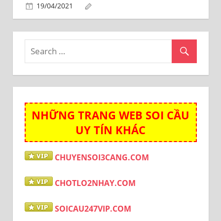
19/04/2021
cả
nước.
NHỮNG TRANG WEB SOI CẦU
UY TÍN KHÁC
CHUYENSOI3CANG.COM
CHOTLO2NHAY.COM
SOICAU247VIP.COM