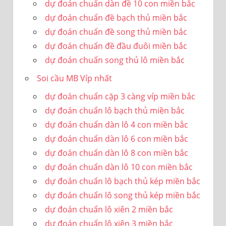
dự đoán chuẩn dàn đề 10 con miền bắc
dự đoán chuẩn đề bạch thủ miền bắc
dự đoán chuẩn đề song thủ miền bắc
dự đoán chuẩn đề đầu đuôi miền bắc
dự đoán chuẩn song thủ lô miền bắc
Soi cầu MB Víp nhất
dự đoán chuẩn cặp 3 càng víp miền bắc
dự đoán chuẩn lô bạch thủ miền bắc
dự đoán chuẩn dàn lô 4 con miền bắc
dự đoán chuẩn dàn lô 6 con miền bắc
dự đoán chuẩn dàn lô 8 con miền bắc
dự đoán chuẩn dàn lô 10 con miền bắc
dự đoán chuẩn lô bạch thủ kép miền bắc
dự đoán chuẩn lô song thủ kép miền bắc
dự đoán chuẩn lô xiên 2 miền bắc
dự đoán chuẩn lô xiên 3 miền bắc