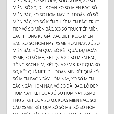
MIEN BAC, SO KET QUA, SOI CAU MB, XỔ SỐ
MIỀN, SỐ XO, DU ĐOAN XO SO MIEN BAC, SỐ
MIỀN BẮC, XO SO HOM NAY, DỰ ĐOÁN XỔ SỐ
MIỀN BẮC, XỔ SỐ KIẾN THIẾT MIỀN BẮC, TRỰC
TIẾP XỔ SỐ MIỀN BẮC, XỔ SỐ TRỰC TIẾP MIỀN
BẮC, THỐNG KÊ GIẢI ĐẶC BIỆT, KQXS MIỀN
BẮC, XÔ SỐ HÔM NAY, XSMB HÔM NAY, XỔ SỐ
MIỀN BẮC HÔM QUA, SỔ KẾT QUẢ, DỰ ĐOÁN
XSMB, XO SỐ MB, KET QUA XO SO MIEN BAC,
RÔNG BACH KIM, KẾT QUẢ XSMB, KET QUA XO
SO, KẾT QUẢ NET, DU DOAN MB, KẾT QUẢ XỔ
SỐ MIỀN BẮC NGÀY HÔM NAY, XỔ SỐ MIỀN
BẮC NGÀY HÔM NAY, XỔ SỐ ĐÀI BẮC, LÔ ĐẸP
HÔM NAY, KẾT QUẢ XỔ SỐ HÔM NAY, XSMB
THU 2, KET QUA SO XO, KQXS MIEN BẮC, SOI
CẦU XSMB, KẾT QUẢ XỔ SỐ MB, XÔ SỐ HÔM