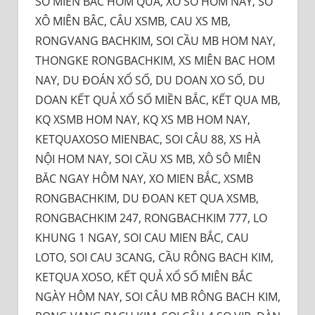
SỐ MIỀN BẮC HOM QUA, XỔ SO HOM NAY, SÔ
XÔ MIÊN BÂC, CÂU XSMB, CAU XS MB,
RONGVANG BACHKIM, SOI CẦU MB HOM NAY,
THONGKE RONGBACHKIM, XS MIÊN BAC HOM
NAY, DU ĐOÁN XỔ SỐ, DU DOAN XO SỐ, DU
DOAN KẾT QUẢ XỔ SỐ MIỀN BẮC, KẾT QUA MB,
KQ XSMB HOM NAY, KQ XS MB HOM NAY,
KETQUAXOSO MIENBAC, SOI CÂU 88, XS HÀ
NỘI HOM NAY, SOI CẦU XS MB, XÔ SÔ MIÊN
BĂC NGAY HÔM NAY, XO MIEN BẮC, XSMB
RONGBACHKIM, DU ĐOAN KET QUA XSMB,
RONGBACHKIM 247, RONGBACHKIM 777, LO
KHUNG 1 NGAY, SOI CAU MIEN BẮC, CAU
LOTO, SOI CAU 3CANG, CẦU RÔNG BACH KIM,
KETQUA XOSO, KẾT QUẢ XỔ SỐ MIÊN BẮC
NGÀY HÔM NAY, SOI CÂU MB RÔNG BACH KIM,