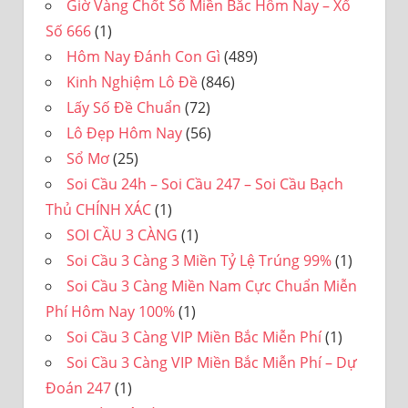
Giờ Vàng Chốt Số Miền Bắc Hôm Nay – Xổ
Số 666
(1)
Hôm Nay Đánh Con Gì
(489)
Kinh Nghiệm Lô Đề
(846)
Lấy Số Đề Chuẩn
(72)
Lô Đẹp Hôm Nay
(56)
Sổ Mơ
(25)
Soi Cầu 24h – Soi Cầu 247 – Soi Cầu Bạch
Thủ CHÍNH XÁC
(1)
SOI CẦU 3 CÀNG
(1)
Soi Cầu 3 Càng 3 Miền Tỷ Lệ Trúng 99%
(1)
Soi Cầu 3 Càng Miền Nam Cực Chuẩn Miễn
Phí Hôm Nay 100%
(1)
Soi Cầu 3 Càng VIP Miền Bắc Miễn Phí
(1)
Soi Cầu 3 Càng VIP Miền Bắc Miễn Phí – Dự
Đoán 247
(1)