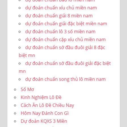
dự đoán chuẩn xíu chủ miền nam
dự đoán chuẩn giải 8 miền nam
dự đoán chuẩn giải đặc biệt miền nam
dự đoán chuẩn lô 3 số miền nam
dự đoán chuẩn cặp xíu chủ miền nam
dự đoán chuẩn sớ đầu đuôi giải 8 đặc
biệt mn
dự đoán chuẩn sớ đầu đuôi giải đặc biệt
mn
dự đoán chuẩn song thủ lô miền nam
Sổ Mơ
Kinh Nghiệm Lô Đề
Cách Ăn Lô Đề Chiều Nay
Hôm Nay Đánh Con Gì
Dự đoán KQXS 3 Miền