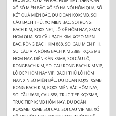
ĐOÁN XỔ SỐ MIỀN BẮC HÔM NAY, DIỄN ĐÀN
XỔ SỐ MIỀN BẮC, XỔ SỐ HÀ NỘI HÔM QUA, SỔ
KẾT QUẢ MIỀN BẮC, DU DOAN KQXSMB, SOI
CẦU BẠCH THỦ, XO MIEN BAC, SOI RONG
BACH KIM, KQXS NET, LÔ ĐỀ HÔM NAY, XSMB
HOM QUA, SOI CẦU BẠCH KIM, XOSO MIEN
BAC, RỒNG BẠCH KIM 888, SOI CAU MIEN PHI,
SOI CẦU VIP, RỒNG BẠCH KIM 2888, KQXS MB
HOM NAY, DIỄN ĐÀN XSMB, SOI CẦU LÔ,
RONGBACH KIM, SOI CAU RONG BACH KIM VIP,
LÔ ĐẸP HÔM NAY VIP, BẠCH THỦ LÔ HÔM
NAY, XIN SỐ MIỀN BẮC, DU DOAN KQXS, XSMB
RONG BACH KIM, KQXS MIỀN BẮC HÔM NAY,
SOI CẦU 6666, CAU 888, TRUC TIEP KQXSMB,
TRỰC TIẾP XSMB HÔM NAY, DỰ ĐOÁN
KQXSMB, XSMB SOI CAU, SOI CAU VIP MB, XỔ