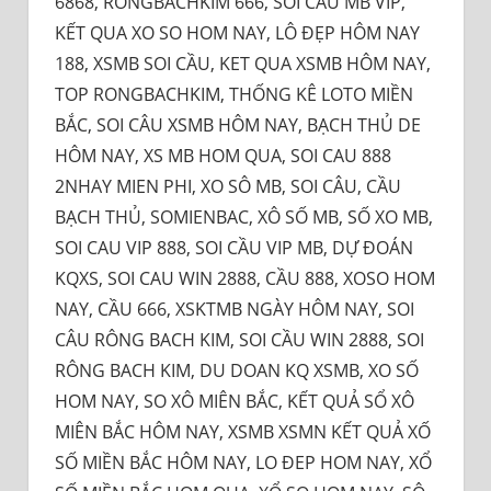
6868, RONGBACHKIM 666, SOI CẦU MB VIP,
KẾT QUA XO SO HOM NAY, LÔ ĐẸP HÔM NAY
188, XSMB SOI CẦU, KET QUA XSMB HÔM NAY,
TOP RONGBACHKIM, THỐNG KÊ LOTO MIỀN
BẮC, SOI CÂU XSMB HÔM NAY, BẠCH THỦ DE
HÔM NAY, XS MB HOM QUA, SOI CAU 888
2NHAY MIEN PHI, XO SÔ MB, SOI CÂU, CẦU
BẠCH THỦ, SOMIENBAC, XÔ SỐ MB, SỐ XO MB,
SOI CAU VIP 888, SOI CẦU VIP MB, DỰ ĐOÁN
KQXS, SOI CAU WIN 2888, CẦU 888, XOSO HOM
NAY, CẦU 666, XSKTMB NGÀY HÔM NAY, SOI
CÂU RÔNG BACH KIM, SOI CẦU WIN 2888, SOI
RÔNG BACH KIM, DU DOAN KQ XSMB, XO SỐ
HOM NAY, SO XÔ MIÊN BẮC, KẾT QUẢ SỔ XÔ
MIÊN BẮC HÔM NAY, XSMB XSMN KẾT QUẢ XỐ
SỐ MIỀN BẮC HÔM NAY, LO ĐEP HOM NAY, XỔ