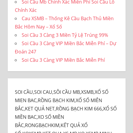
Soi Cầu Mb Chính Xác Miễn Phí Soi Cầu Lô
Chính Xác
Cau XSMB – Thống Kê Cầu Bạch Thủ Miền
Bắc Hôm Nay – Xổ Số
Soi Cầu 3 Càng 3 Miền Tỷ Lệ Trúng 99%
Soi Cầu 3 Càng VIP Miền Bắc Miễn Phí – Dự
Đoán 247
Soi Cầu 3 Càng VIP Miền Bắc Miễn Phí
SOI CẦU,SOI CAU,SÔI CẦU MB,XSMB,XỔ SỐ
MIEN BAC,RỒNG BẠCH KIM,XỔ SỐ MIÊN
BẮC,KET QUẢ NET,RỒNG BẠCH KIM 666,XỔ SỐ
MIỀN BAC,XO SỐ MIỀN
BẮC,RONGBẠCHKIM,KẾT QUẢ XỔ