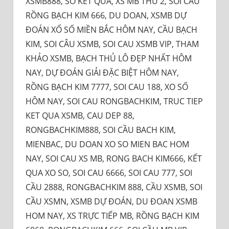
XSMB888, SỔ KET QUẢ, XS MB THU 2, SOI CẦU
RỒNG BẠCH KIM 666, DU DOAN, XSMB DỰ
ĐOÁN XỔ SỐ MIỀN BẮC HÔM NAY, CẦU BẠCH
KIM, SOI CÂU XSMB, SOI CAU XSMB VIP, THAM
KHẢO XSMB, BẠCH THỦ LÔ ĐẸP NHẤT HÔM
NAY, DỰ ĐOÁN GIẢI ĐẶC BIỆT HÔM NAY,
RỒNG BẠCH KIM 7777, SOI CAU 188, XO SỐ
HÔM NAY, SOI CAU RONGBACHKIM, TRUC TIEP
KET QUA XSMB, CAU DEP 88,
RONGBACHKIM888, SOI CẦU BACH KIM,
MIENBAC, DU DOAN XO SO MIEN BAC HOM
NAY, SOI CAU XS MB, RONG BACH KIM666, KẾT
QUA XO SO, SOI CAU 6666, SOI CAU 777, SOI
CẦU 2888, RONGBACHKIM 888, CẦU XSMB, SOI
CẦU XSMN, XSMB DỰ ĐOÁN, DU ĐOAN XSMB
HOM NAY, XS TRỰC TIẾP MB, RỒNG BẠCH KIM