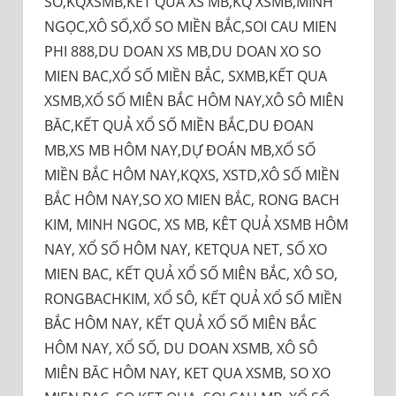
SỐ,KQXSMB,KET QUA XS MB,KQ XSMB,MINH
NGỌC,XÔ SỐ,XỔ SO MIỀN BẮC,SOI CAU MIEN
PHI 888,DU DOAN XS MB,DU DOAN XO SO
MIEN BAC,XỔ SỐ MIỀN BẮC, SXMB,KẾT QUA
XSMB,XỔ SỐ MIÊN BẮC HÔM NAY,XÔ SÔ MIÊN
BĂC,KẾT QUẢ XỔ SỐ MIỀN BẮC,DU ĐOAN
MB,XS MB HÔM NAY,DỰ ĐOÁN MB,XỔ SỐ
MIỀN BẮC HÔM NAY,KQXS, XSTD,XÔ SỐ MIỀN
BẮC HÔM NAY,SO XO MIEN BẮC, RONG BACH
KIM, MINH NGOC, XS MB, KÊT QUẢ XSMB HÔM
NAY, XỔ SỐ HÔM NAY, KETQUA NET, SỐ XO
MIEN BAC, KẾT QUẢ XỔ SỐ MIÊN BẮC, XÔ SO,
RONGBACHKIM, XỔ SÔ, KẾT QUẢ XỔ SỐ MIỀN
BẮC HÔM NAY, KẾT QUẢ XỔ SỐ MIÊN BẮC
HÔM NAY, XỔ SỐ, DU DOAN XSMB, XÔ SÔ
MIÊN BĂC HÔM NAY, KET QUA XSMB, SO XO