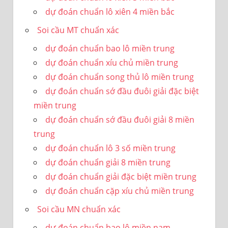
dự đoán chuẩn lô xiên 4 miền bắc
Soi cầu MT chuẩn xác
dự đoán chuẩn bao lô miền trung
dự đoán chuẩn xíu chủ miền trung
dự đoán chuẩn song thủ lô miền trung
dự đoán chuẩn sớ đầu đuôi giải đặc biệt
miền trung
dự đoán chuẩn sớ đầu đuôi giải 8 miền
trung
dự đoán chuẩn lô 3 số miền trung
dự đoán chuẩn giải 8 miền trung
dự đoán chuẩn giải đặc biệt miền trung
dự đoán chuẩn cặp xíu chủ miền trung
Soi cầu MN chuẩn xác
dự đoán chuẩn bao lô miền nam