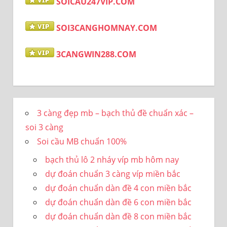
SOICAU247VIP.COM
SOI3CANGHOMNAY.COM
3CANGWIN288.COM
3 càng đẹp mb – bạch thủ đề chuẩn xác –
soi 3 càng
Soi cầu MB chuẩn 100%
bạch thủ lô 2 nháy víp mb hôm nay
dự đoán chuẩn 3 càng víp miền bắc
dự đoán chuẩn dàn đề 4 con miền bắc
dự đoán chuẩn dàn đề 6 con miền bắc
dự đoán chuẩn dàn đề 8 con miền bắc