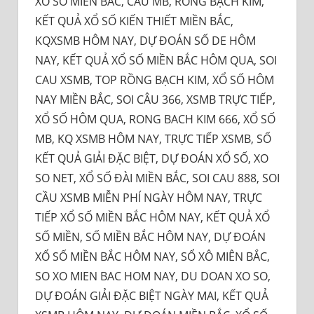
XỔ SỐ MIỀN BẮC, CAU MB, RÔNG BẠCH KIM,
KẾT QUẢ XỔ SỐ KIẾN THIẾT MIỀN BẮC,
KQXSMB HÔM NAY, DỰ ĐOÁN SỐ DE HÔM
NAY, KẾT QUẢ XỔ SỐ MIỀN BẮC HÔM QUA, SOI
CAU XSMB, TOP RỒNG BẠCH KIM, XỔ SỐ HÔM
NAY MIỀN BẮC, SOI CÂU 366, XSMB TRỰC TIẾP,
XỔ SỐ HÔM QUA, RONG BACH KIM 666, XỔ SỐ
MB, KQ XSMB HÔM NAY, TRỰC TIẾP XSMB, SỐ
KẾT QUẢ GIẢI ĐẶC BIỆT, DỰ ĐOÁN XỔ SỐ, XO
SO NET, XỔ SỐ ĐÀI MIỀN BẮC, SOI CAU 888, SOI
CẦU XSMB MIỄN PHÍ NGÀY HÔM NAY, TRỰC
TIẾP XỔ SỐ MIỀN BẮC HÔM NAY, KẾT QUẢ XỔ
SỐ MIỀN, SỐ MIỀN BẮC HÔM NAY, DỰ ĐOÁN
XỔ SỐ MIỀN BẮC HÔM NAY, SỔ XÔ MIÊN BẮC,
SO XO MIEN BAC HOM NAY, DU DOAN XO SO,
DỰ ĐOÁN GIẢI ĐẶC BIỆT NGÀY MAI, KẾT QUẢ