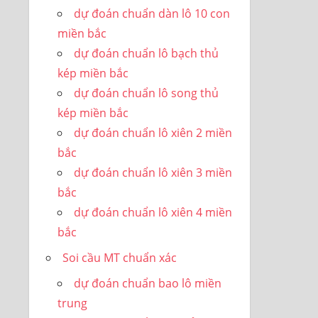
dự đoán chuẩn dàn lô 10 con
miền bắc
dự đoán chuẩn lô bạch thủ
kép miền bắc
dự đoán chuẩn lô song thủ
kép miền bắc
dự đoán chuẩn lô xiên 2 miền
bắc
dự đoán chuẩn lô xiên 3 miền
bắc
dự đoán chuẩn lô xiên 4 miền
bắc
Soi cầu MT chuẩn xác
dự đoán chuẩn bao lô miền
trung