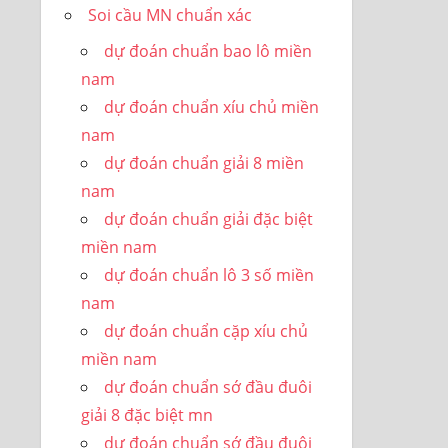
Soi cầu MN chuẩn xác
dự đoán chuẩn bao lô miền
nam
dự đoán chuẩn xíu chủ miền
nam
dự đoán chuẩn giải 8 miền
nam
dự đoán chuẩn giải đặc biệt
miền nam
dự đoán chuẩn lô 3 số miền
nam
dự đoán chuẩn cặp xíu chủ
miền nam
dự đoán chuẩn sớ đầu đuôi
giải 8 đặc biệt mn
dự đoán chuẩn sớ đầu đuôi