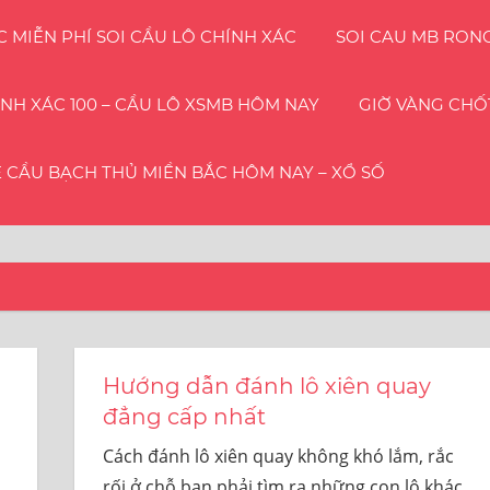
C MIỄN PHÍ SOI CẦU LÔ CHÍNH XÁC
SOI CAU MB RON
ÍNH XÁC 100 – CẦU LÔ XSMB HÔM NAY
GIỜ VÀNG CHỐT
 CẦU BẠCH THỦ MIỀN BẮC HÔM NAY – XỔ SỐ
Hướng dẫn đánh lô xiên quay
đẳng cấp nhất
Cách đánh lô xiên quay không khó lắm, rắc
rối ở chỗ bạn phải tìm ra những con lô khác