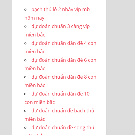
bạch thủ lô 2 nháy víp mb
hôm nay
dự đoán chuẩn 3 càng víp
miền bắc
dự đoán chuẩn dàn đề 4 con
miền bắc
dự đoán chuẩn dàn đề 6 con
miền bắc
dự đoán chuẩn dàn đề 8 con
miền bắc
dự đoán chuẩn dàn đề 10
con miền bắc
dự đoán chuẩn đề bạch thủ
miền bắc
dự đoán chuẩn đề song thủ