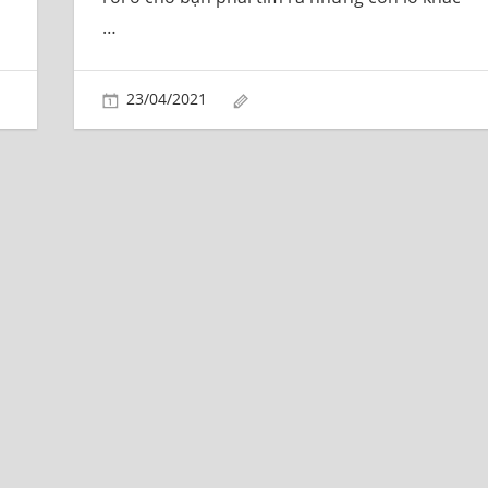
…
23/04/2021