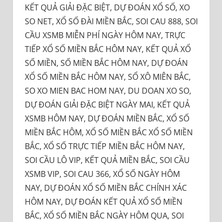
KẾT QUẢ GIẢI ĐẶC BIỆT, DỰ ĐOÁN XỔ SỐ, XO
SO NET, XỔ SỐ ĐÀI MIỀN BẮC, SOI CAU 888, SOI
CẦU XSMB MIỄN PHÍ NGÀY HÔM NAY, TRỰC
TIẾP XỔ SỐ MIỀN BẮC HÔM NAY, KẾT QUẢ XỔ
SỐ MIỀN, SỐ MIỀN BẮC HÔM NAY, DỰ ĐOÁN
XỔ SỐ MIỀN BẮC HÔM NAY, SỔ XÔ MIÊN BẮC,
SO XO MIEN BAC HOM NAY, DU DOAN XO SO,
DỰ ĐOÁN GIẢI ĐẶC BIỆT NGÀY MAI, KẾT QUẢ
XSMB HÔM NAY, DỰ ĐOÁN MIỀN BẮC, XỔ SỐ
MIỀN BẮC HÔM, XỔ SỐ MIỀN BẮC XỔ SỐ MIỀN
BẮC, XỔ SỐ TRỰC TIẾP MIỀN BẮC HÔM NAY,
SOI CẦU LÔ VIP, KẾT QUẢ MIỀN BẮC, SOI CẦU
XSMB VIP, SOI CAU 366, XỔ SỐ NGÀY HÔM
NAY, DỰ ĐOÁN XỔ SỐ MIỀN BẮC CHÍNH XÁC
HÔM NAY, DỰ ĐOÁN KẾT QUẢ XỔ SỐ MIỀN
BẮC, XỔ SỐ MIỀN BẮC NGÀY HÔM QUA, SOI