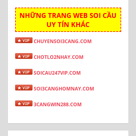
NHỮNG TRANG WEB SOI CẦU
UY TÍN KHÁC
CHUYENSOI3CANG.COM
CHOTLO2NHAY.COM
SOICAU247VIP.COM
SOI3CANGHOMNAY.COM
3CANGWIN288.COM