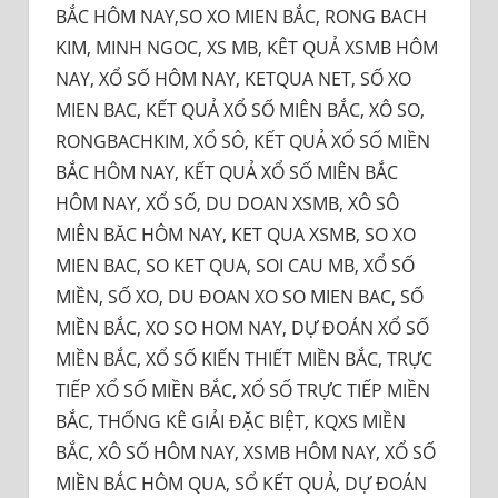
BẮC HÔM NAY,SO XO MIEN BẮC, RONG BACH
KIM, MINH NGOC, XS MB, KÊT QUẢ XSMB HÔM
NAY, XỔ SỐ HÔM NAY, KETQUA NET, SỐ XO
MIEN BAC, KẾT QUẢ XỔ SỐ MIÊN BẮC, XÔ SO,
RONGBACHKIM, XỔ SÔ, KẾT QUẢ XỔ SỐ MIỀN
BẮC HÔM NAY, KẾT QUẢ XỔ SỐ MIÊN BẮC
HÔM NAY, XỔ SỐ, DU DOAN XSMB, XÔ SÔ
MIÊN BĂC HÔM NAY, KET QUA XSMB, SO XO
MIEN BAC, SO KET QUA, SOI CAU MB, XỔ SỐ
MIỀN, SỐ XO, DU ĐOAN XO SO MIEN BAC, SỐ
MIỀN BẮC, XO SO HOM NAY, DỰ ĐOÁN XỔ SỐ
MIỀN BẮC, XỔ SỐ KIẾN THIẾT MIỀN BẮC, TRỰC
TIẾP XỔ SỐ MIỀN BẮC, XỔ SỐ TRỰC TIẾP MIỀN
BẮC, THỐNG KÊ GIẢI ĐẶC BIỆT, KQXS MIỀN
BẮC, XÔ SỐ HÔM NAY, XSMB HÔM NAY, XỔ SỐ
MIỀN BẮC HÔM QUA, SỔ KẾT QUẢ, DỰ ĐOÁN