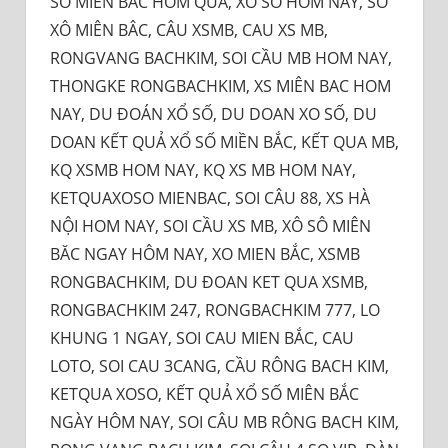
SỐ MIỀN BẮC HOM QUA, XỔ SO HOM NAY, SÔ
XÔ MIÊN BÂC, CÂU XSMB, CAU XS MB,
RONGVANG BACHKIM, SOI CẦU MB HOM NAY,
THONGKE RONGBACHKIM, XS MIÊN BAC HOM
NAY, DU ĐOÁN XỔ SỐ, DU DOAN XO SỐ, DU
DOAN KẾT QUẢ XỔ SỐ MIỀN BẮC, KẾT QUA MB,
KQ XSMB HOM NAY, KQ XS MB HOM NAY,
KETQUAXOSO MIENBAC, SOI CÂU 88, XS HÀ
NỘI HOM NAY, SOI CẦU XS MB, XÔ SÔ MIÊN
BĂC NGAY HÔM NAY, XO MIEN BẮC, XSMB
RONGBACHKIM, DU ĐOAN KET QUA XSMB,
RONGBACHKIM 247, RONGBACHKIM 777, LO
KHUNG 1 NGAY, SOI CAU MIEN BẮC, CAU
LOTO, SOI CAU 3CANG, CẦU RÔNG BACH KIM,
KETQUA XOSO, KẾT QUẢ XỔ SỐ MIÊN BẮC
NGÀY HÔM NAY, SOI CÂU MB RÔNG BACH KIM,