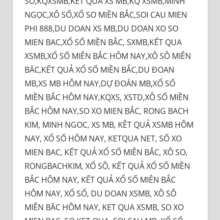
SỐ,KQXSMB,KET QUA XS MB,KQ XSMB,MINH
NGỌC,XÔ SỐ,XỔ SO MIỀN BẮC,SOI CAU MIEN
PHI 888,DU DOAN XS MB,DU DOAN XO SO
MIEN BAC,XỔ SỐ MIỀN BẮC, SXMB,KẾT QUA
XSMB,XỔ SỐ MIÊN BẮC HÔM NAY,XÔ SÔ MIÊN
BĂC,KẾT QUẢ XỔ SỐ MIỀN BẮC,DU ĐOAN
MB,XS MB HÔM NAY,DỰ ĐOÁN MB,XỔ SỐ
MIỀN BẮC HÔM NAY,KQXS, XSTD,XÔ SỐ MIỀN
BẮC HÔM NAY,SO XO MIEN BẮC, RONG BACH
KIM, MINH NGOC, XS MB, KÊT QUẢ XSMB HÔM
NAY, XỔ SỐ HÔM NAY, KETQUA NET, SỐ XO
MIEN BAC, KẾT QUẢ XỔ SỐ MIÊN BẮC, XÔ SO,
RONGBACHKIM, XỔ SÔ, KẾT QUẢ XỔ SỐ MIỀN
BẮC HÔM NAY, KẾT QUẢ XỔ SỐ MIÊN BẮC
HÔM NAY, XỔ SỐ, DU DOAN XSMB, XÔ SÔ
MIÊN BĂC HÔM NAY, KET QUA XSMB, SO XO