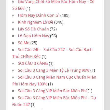
Giờ Vàng Chốt Số Miền Bắc Hôm Nay – Xổ
Số 666
(1)
Hôm Nay Đánh Con Gì
(489)
Kinh Nghiệm Lô Đề
(846)
Lấy Số Đề Chuẩn
(72)
Lô Đẹp Hôm Nay
(56)
Sổ Mơ
(25)
Soi Cầu 24h – Soi Cầu 247 – Soi Cầu Bạch
Thủ CHÍNH XÁC
(1)
SOI CẦU 3 CÀNG
(1)
Soi Cầu 3 Càng 3 Miền Tỷ Lệ Trúng 99%
(1)
Soi Cầu 3 Càng Miền Nam Cực Chuẩn Miễn
Phí Hôm Nay 100%
(1)
Soi Cầu 3 Càng VIP Miền Bắc Miễn Phí
(1)
Soi Cầu 3 Càng VIP Miền Bắc Miễn Phí – Dự
Đoán 247
(1)