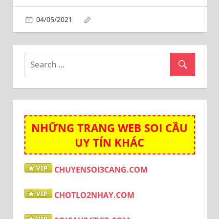
cả
nước.
04/05/2021
NHỮNG TRANG WEB SOI CẦU
UY TÍN KHÁC
CHUYENSOI3CANG.COM
CHOTLO2NHAY.COM