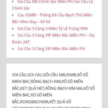
Soi Cầu Mb Chính Xác Miễn Phí Soi Cầu Lô
Chính Xác
Cau XSMB – Thống Kê Cầu Bạch Thủ Miền
Bắc Hôm Nay – Xổ Số
Soi Cầu 3 Càng 3 Miền Tỷ Lệ Trúng 99%
Soi Cầu 3 Càng VIP Miền Bắc Miễn Phí – Dự
Đoán 247
Soi Cầu 3 Càng VIP Miền Bắc Miễn Phí
SOI CẦU,SOI CAU,SÔI CẦU MB,XSMB,XỔ SỐ
MIEN BAC,RỒNG BẠCH KIM,XỔ SỐ MIÊN
BẮC,KET QUẢ NET,RỒNG BẠCH KIM 666,XỔ SỐ
MIỀN BAC,XO SỐ MIỀN
BẮC,RONGBẠCHKIM,KẾT QUẢ XỔ