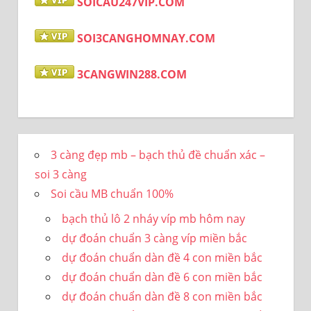
SOICAU247VIP.COM
SOI3CANGHOMNAY.COM
3CANGWIN288.COM
3 càng đẹp mb – bạch thủ đề chuẩn xác –
soi 3 càng
Soi cầu MB chuẩn 100%
bạch thủ lô 2 nháy víp mb hôm nay
dự đoán chuẩn 3 càng víp miền bắc
dự đoán chuẩn dàn đề 4 con miền bắc
dự đoán chuẩn dàn đề 6 con miền bắc
dự đoán chuẩn dàn đề 8 con miền bắc