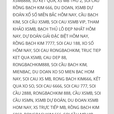
XSMB888, SỔ KET QUẢ, XS MB THU 2, SOI CẦU
RỒNG BẠCH KIM 666, DU DOAN, XSMB DỰ
ĐOÁN XỔ SỐ MIỀN BẮC HÔM NAY, CẦU BẠCH
KIM, SOI CÂU XSMB, SOI CAU XSMB VIP, THAM
KHẢO XSMB, BẠCH THỦ LÔ ĐẸP NHẤT HÔM
NAY, DỰ ĐOÁN GIẢI ĐẶC BIỆT HÔM NAY,
RỒNG BẠCH KIM 7777, SOI CAU 188, XO SỐ
HÔM NAY, SOI CAU RONGBACHKIM, TRUC TIEP
KET QUA XSMB, CAU DEP 88,
RONGBACHKIM888, SOI CẦU BACH KIM,
MIENBAC, DU DOAN XO SO MIEN BAC HOM
NAY, SOI CAU XS MB, RONG BACH KIM666, KẾT
QUA XO SO, SOI CAU 6666, SOI CAU 777, SOI
CẦU 2888, RONGBACHKIM 888, CẦU XSMB, SOI
CẦU XSMN, XSMB DỰ ĐOÁN, DU ĐOAN XSMB
HOM NAY, XS TRỰC TIẾP MB, RỒNG BẠCH KIM