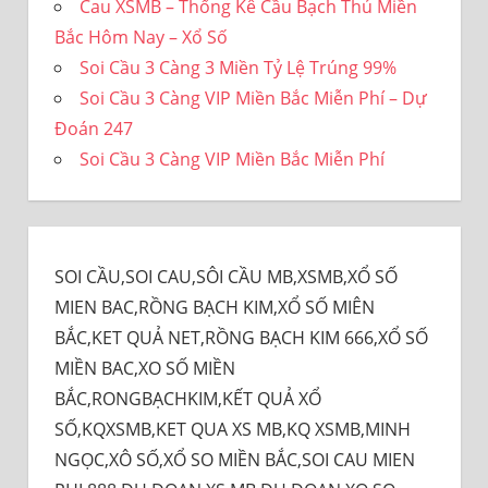
Cau XSMB – Thống Kê Cầu Bạch Thủ Miền
Bắc Hôm Nay – Xổ Số
Soi Cầu 3 Càng 3 Miền Tỷ Lệ Trúng 99%
Soi Cầu 3 Càng VIP Miền Bắc Miễn Phí – Dự
Đoán 247
Soi Cầu 3 Càng VIP Miền Bắc Miễn Phí
SOI CẦU,SOI CAU,SÔI CẦU MB,XSMB,XỔ SỐ
MIEN BAC,RỒNG BẠCH KIM,XỔ SỐ MIÊN
BẮC,KET QUẢ NET,RỒNG BẠCH KIM 666,XỔ SỐ
MIỀN BAC,XO SỐ MIỀN
BẮC,RONGBẠCHKIM,KẾT QUẢ XỔ
SỐ,KQXSMB,KET QUA XS MB,KQ XSMB,MINH
NGỌC,XÔ SỐ,XỔ SO MIỀN BẮC,SOI CAU MIEN