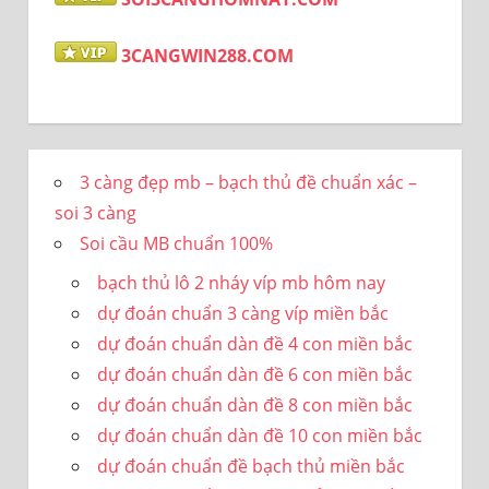
3CANGWIN288.COM
3 càng đẹp mb – bạch thủ đề chuẩn xác –
soi 3 càng
Soi cầu MB chuẩn 100%
bạch thủ lô 2 nháy víp mb hôm nay
dự đoán chuẩn 3 càng víp miền bắc
dự đoán chuẩn dàn đề 4 con miền bắc
dự đoán chuẩn dàn đề 6 con miền bắc
dự đoán chuẩn dàn đề 8 con miền bắc
dự đoán chuẩn dàn đề 10 con miền bắc
dự đoán chuẩn đề bạch thủ miền bắc