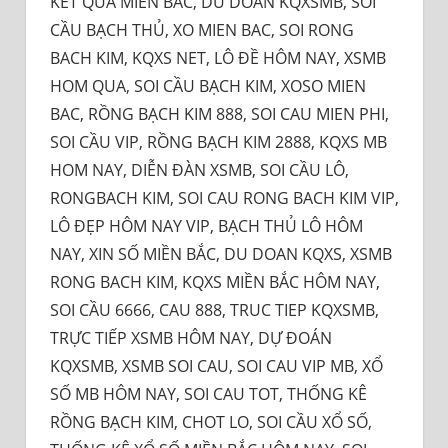
KẾT QUẢ MIỀN BẮC, DU DOAN KQXSMB, SOI
CẦU BẠCH THỦ, XO MIEN BAC, SOI RONG
BACH KIM, KQXS NET, LÔ ĐỀ HÔM NAY, XSMB
HOM QUA, SOI CẦU BẠCH KIM, XOSO MIEN
BAC, RỒNG BẠCH KIM 888, SOI CAU MIEN PHI,
SOI CẦU VIP, RỒNG BẠCH KIM 2888, KQXS MB
HOM NAY, DIỄN ĐÀN XSMB, SOI CẦU LÔ,
RONGBACH KIM, SOI CAU RONG BACH KIM VIP,
LÔ ĐẸP HÔM NAY VIP, BẠCH THỦ LÔ HÔM
NAY, XIN SỐ MIỀN BẮC, DU DOAN KQXS, XSMB
RONG BACH KIM, KQXS MIỀN BẮC HÔM NAY,
SOI CẦU 6666, CAU 888, TRUC TIEP KQXSMB,
TRỰC TIẾP XSMB HÔM NAY, DỰ ĐOÁN
KQXSMB, XSMB SOI CAU, SOI CAU VIP MB, XỔ
SỐ MB HÔM NAY, SOI CAU TOT, THỐNG KÊ
RỒNG BẠCH KIM, CHOT LO, SOI CẦU XỔ SỐ,