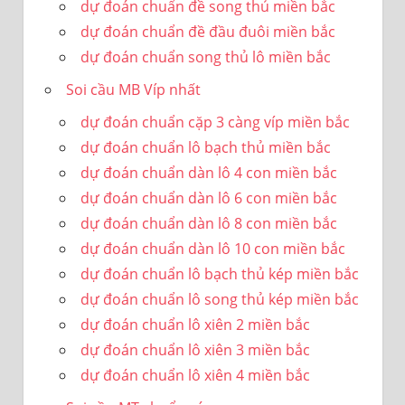
dự đoán chuẩn đề song thủ miền bắc
dự đoán chuẩn đề đầu đuôi miền bắc
dự đoán chuẩn song thủ lô miền bắc
Soi cầu MB Víp nhất
dự đoán chuẩn cặp 3 càng víp miền bắc
dự đoán chuẩn lô bạch thủ miền bắc
dự đoán chuẩn dàn lô 4 con miền bắc
dự đoán chuẩn dàn lô 6 con miền bắc
dự đoán chuẩn dàn lô 8 con miền bắc
dự đoán chuẩn dàn lô 10 con miền bắc
dự đoán chuẩn lô bạch thủ kép miền bắc
dự đoán chuẩn lô song thủ kép miền bắc
dự đoán chuẩn lô xiên 2 miền bắc
dự đoán chuẩn lô xiên 3 miền bắc
dự đoán chuẩn lô xiên 4 miền bắc