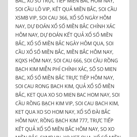
BẮC, XỔ SỐ TRỰC TIẾP MIỀN BẮC HÔM NAY,
SOI CẦU LÔ VIP, KẾT QUẢ MIỀN BẮC, SOI CẦU
XSMB VIP, SOI CAU 366, XỔ SỐ NGÀY HÔM
NAY, DỰ ĐOÁN XỔ SỐ MIỀN BẮC CHÍNH XÁC
HÔM NAY, DỰ ĐOÁN KẾT QUẢ XỔ SỐ MIỀN
BẮC, XỔ SỐ MIỀN BẮC NGÀY HÔM QUA, SOI
CẦU XỔ SỐ MIỀN BẮC, MIỀN BẮC HÔM NAY,
KQXS HÔM NAY, SOI CAU 666, SOI CẦU RỒNG
BẠCH KIM MIỄN PHÍ CHÍNH XÁC, SỐ SO MIEN
BAC, XỔ SỐ MIỀN BẮC TRỰC TIẾP HÔM NAY,
SOI CAU RONG BACH KIM, QUẢ XỔ SỐ MIỀN
BẮC, KET QUA XO SO MIEN BAC HOM NAY, SOI
CẦU RỒNG BẠCH KIM VIP, SOI CAU BACH KIM,
KET QUA XO SO HOM NAY, XỔ SỐ ĐÀI BẮC
HÔM NAY, RỒNG BẠCH KIM 777, TRỰC TIẾP
KẾT QUẢ XỔ SỐ MIỀN BẮC HÔM NAY, SO XO