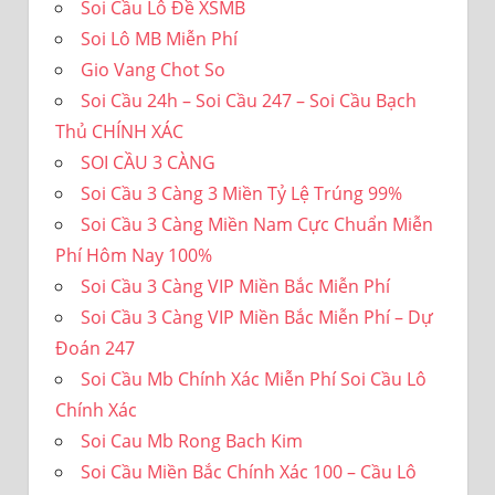
Soi Cầu Lô Đề XSMB
Soi Lô MB Miễn Phí
Gio Vang Chot So
Soi Cầu 24h – Soi Cầu 247 – Soi Cầu Bạch
Thủ CHÍNH XÁC
SOI CẦU 3 CÀNG
Soi Cầu 3 Càng 3 Miền Tỷ Lệ Trúng 99%
Soi Cầu 3 Càng Miền Nam Cực Chuẩn Miễn
Phí Hôm Nay 100%
Soi Cầu 3 Càng VIP Miền Bắc Miễn Phí
Soi Cầu 3 Càng VIP Miền Bắc Miễn Phí – Dự
Đoán 247
Soi Cầu Mb Chính Xác Miễn Phí Soi Cầu Lô
Chính Xác
Soi Cau Mb Rong Bach Kim
Soi Cầu Miền Bắc Chính Xác 100 – Cầu Lô