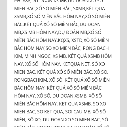
PHI 888,DU DOAN XS MB,DU DOAN XO SO
MIEN BAC,XỔ SỐ MIỀN BẮC, SXMB,KẾT QUA
XSMB,XỔ SỐ MIÊN BẮC HÔM NAY,XÔ SÔ MIÊN
BĂC,KẾT QUẢ XỔ SỐ MIỀN BẮC,DU ĐOAN
MB,XS MB HÔM NAY,DỰ ĐOÁN MB,XỔ SỐ
MIỀN BẮC HÔM NAY,KQXS, XSTD,XÔ SỐ MIỀN
BẮC HÔM NAY,SO XO MIEN BẮC, RONG BACH
KIM, MINH NGOC, XS MB, KÊT QUẢ XSMB HÔM
NAY, XỔ SỐ HÔM NAY, KETQUA NET, SỐ XO
MIEN BAC, KẾT QUẢ XỔ SỐ MIÊN BẮC, XÔ SO,
RONGBACHKIM, XỔ SÔ, KẾT QUẢ XỔ SỐ MIỀN
BẮC HÔM NAY, KẾT QUẢ XỔ SỐ MIÊN BẮC
HÔM NAY, XỔ SỐ, DU DOAN XSMB, XÔ SÔ
MIÊN BĂC HÔM NAY, KET QUA XSMB, SO XO
MIEN BAC, SO KET QUA, SOI CAU MB, XỔ SỐ
MIỀN, SỐ XO, DU ĐOAN XO SO MIEN BAC, SỐ