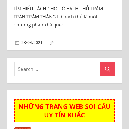
TÌM HIỂU CÁCH CHƠI LÔ BẠCH THỦ TRĂM
TRẬN TRĂM THẮNG Lô bạch thủ là một
phương pháp khá quen
…
28/04/2021
NHỮNG TRANG WEB SOI CẦU
UY TÍN KHÁC