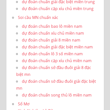
dự đoán chuẩn giải đặc biệt miền trung
dự đoán chuẩn cặp xíu chủ miền trung
Soi cầu MN chuẩn xác
dự đoán chuẩn bao lô miền nam
dự đoán chuẩn xíu chủ miền nam
dự đoán chuẩn giải 8 miền nam
dự đoán chuẩn giải đặc biệt miền nam
dự đoán chuẩn lô 3 số miền nam
dự đoán chuẩn cặp xíu chủ miền nam
dự đoán chuẩn sớ đầu đuôi giải 8 đặc
biệt mn
dự đoán chuẩn sớ đầu đuôi giải đặc biệt
mn
dự đoán chuẩn song thủ lô miền nam
Sổ Mơ