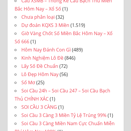
Cau XSMB – Thống Kê Cầu Bạch Thủ Miền
Bắc Hôm Nay – Xổ Số
(1)
Chưa phân loại
(32)
Dự đoán KQXS 3 Miền
(1.519)
Giờ Vàng Chốt Số Miền Bắc Hôm Nay – Xổ
Số 666
(1)
Hôm Nay Đánh Con Gì
(489)
Kinh Nghiệm Lô Đề
(846)
Lấy Số Đề Chuẩn
(72)
Lô Đẹp Hôm Nay
(56)
Sổ Mơ
(25)
Soi Cầu 24h – Soi Cầu 247 – Soi Cầu Bạch
Thủ CHÍNH XÁC
(1)
SOI CẦU 3 CÀNG
(1)
Soi Cầu 3 Càng 3 Miền Tỷ Lệ Trúng 99%
(1)
Soi Cầu 3 Càng Miền Nam Cực Chuẩn Miễn