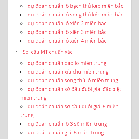
dự đoán chuẩn lô bạch thủ kép miền bắc
dự đoán chuẩn lô song thủ kép miền bắc
dự đoán chuẩn lô xiên 2 miền bắc
dự đoán chuẩn lô xiên 3 miền bắc
dự đoán chuẩn lô xiên 4 miền bắc
Soi cầu MT chuẩn xác
dự đoán chuẩn bao lô miền trung
dự đoán chuẩn xíu chủ miền trung
dự đoán chuẩn song thủ lô miền trung
dự đoán chuẩn sớ đầu đuôi giải đặc biệt
miền trung
dự đoán chuẩn sớ đầu đuôi giải 8 miền
trung
dự đoán chuẩn lô 3 số miền trung
dự đoán chuẩn giải 8 miền trung