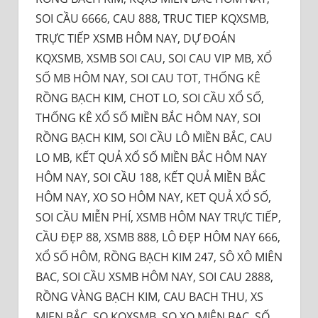
SOI CẦU 6666, CAU 888, TRUC TIEP KQXSMB,
TRỰC TIẾP XSMB HÔM NAY, DỰ ĐOÁN
KQXSMB, XSMB SOI CAU, SOI CAU VIP MB, XỔ
SỐ MB HÔM NAY, SOI CAU TOT, THỐNG KÊ
RỒNG BẠCH KIM, CHOT LO, SOI CẦU XỔ SỐ,
THỐNG KÊ XỔ SỐ MIỀN BẮC HÔM NAY, SOI
RỒNG BẠCH KIM, SOI CẦU LÔ MIỀN BẮC, CAU
LO MB, KẾT QUẢ XỔ SỐ MIỀN BẮC HÔM NAY
HÔM NAY, SOI CẦU 188, KẾT QUẢ MIỀN BẮC
HÔM NAY, XO SO HÔM NAY, KET QUẢ XỔ SỐ,
SOI CẦU MIỄN PHÍ, XSMB HÔM NAY TRỰC TIẾP,
CẦU ĐẸP 88, XSMB 888, LÔ ĐẸP HÔM NAY 666,
XỔ SỐ HÔM, RỒNG BẠCH KIM 247, SÔ XÔ MIÊN
BAC, SOI CẦU XSMB HÔM NAY, SOI CAU 2888,
RỒNG VÀNG BẠCH KIM, CAU BACH THU, XS
MIEN BẮC, SO KQXSMB, SO XO MIÊN BAC, SỐ