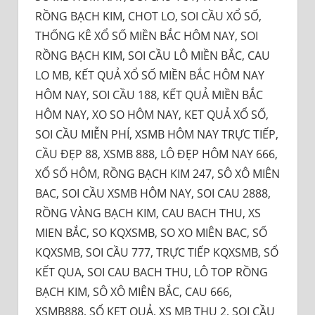
RỒNG BẠCH KIM, CHOT LO, SOI CẦU XỔ SỐ,
THỐNG KÊ XỔ SỐ MIỀN BẮC HÔM NAY, SOI
RỒNG BẠCH KIM, SOI CẦU LÔ MIỀN BẮC, CAU
LO MB, KẾT QUẢ XỔ SỐ MIỀN BẮC HÔM NAY
HÔM NAY, SOI CẦU 188, KẾT QUẢ MIỀN BẮC
HÔM NAY, XO SO HÔM NAY, KET QUẢ XỔ SỐ,
SOI CẦU MIỄN PHÍ, XSMB HÔM NAY TRỰC TIẾP,
CẦU ĐẸP 88, XSMB 888, LÔ ĐẸP HÔM NAY 666,
XỔ SỐ HÔM, RỒNG BẠCH KIM 247, SÔ XÔ MIÊN
BAC, SOI CẦU XSMB HÔM NAY, SOI CAU 2888,
RỒNG VÀNG BẠCH KIM, CAU BACH THU, XS
MIEN BẮC, SO KQXSMB, SO XO MIÊN BAC, SỐ
KQXSMB, SOI CẦU 777, TRỰC TIẾP KQXSMB, SỔ
KẾT QUA, SOI CAU BACH THU, LÔ TOP RỒNG
BẠCH KIM, SÔ XÔ MIÊN BẮC, CAU 666,
XSMB888, SỔ KET QUẢ, XS MB THU 2, SOI CẦU