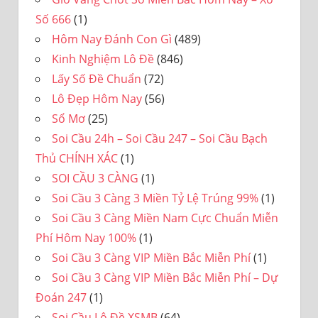
Số 666
(1)
Hôm Nay Đánh Con Gì
(489)
Kinh Nghiệm Lô Đề
(846)
Lấy Số Đề Chuẩn
(72)
Lô Đẹp Hôm Nay
(56)
Sổ Mơ
(25)
Soi Cầu 24h – Soi Cầu 247 – Soi Cầu Bạch
Thủ CHÍNH XÁC
(1)
SOI CẦU 3 CÀNG
(1)
Soi Cầu 3 Càng 3 Miền Tỷ Lệ Trúng 99%
(1)
Soi Cầu 3 Càng Miền Nam Cực Chuẩn Miễn
Phí Hôm Nay 100%
(1)
Soi Cầu 3 Càng VIP Miền Bắc Miễn Phí
(1)
Soi Cầu 3 Càng VIP Miền Bắc Miễn Phí – Dự
Đoán 247
(1)
Soi Cầu Lô Đề XSMB
(64)