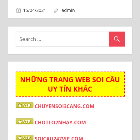
cả
15/04/2021
admin
nước.
NHỮNG TRANG WEB SOI CẦU
UY TÍN KHÁC
CHUYENSOI3CANG.COM
CHOTLO2NHAY.COM
SOICAU247VIP.COM