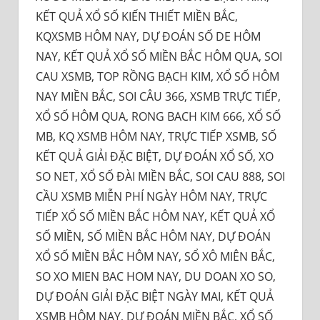
KẾT QUẢ XỔ SỐ KIẾN THIẾT MIỀN BẮC,
KQXSMB HÔM NAY, DỰ ĐOÁN SỐ DE HÔM
NAY, KẾT QUẢ XỔ SỐ MIỀN BẮC HÔM QUA, SOI
CAU XSMB, TOP RỒNG BẠCH KIM, XỔ SỐ HÔM
NAY MIỀN BẮC, SOI CÂU 366, XSMB TRỰC TIẾP,
XỔ SỐ HÔM QUA, RONG BACH KIM 666, XỔ SỐ
MB, KQ XSMB HÔM NAY, TRỰC TIẾP XSMB, SỐ
KẾT QUẢ GIẢI ĐẶC BIỆT, DỰ ĐOÁN XỔ SỐ, XO
SO NET, XỔ SỐ ĐÀI MIỀN BẮC, SOI CAU 888, SOI
CẦU XSMB MIỄN PHÍ NGÀY HÔM NAY, TRỰC
TIẾP XỔ SỐ MIỀN BẮC HÔM NAY, KẾT QUẢ XỔ
SỐ MIỀN, SỐ MIỀN BẮC HÔM NAY, DỰ ĐOÁN
XỔ SỐ MIỀN BẮC HÔM NAY, SỔ XÔ MIÊN BẮC,
SO XO MIEN BAC HOM NAY, DU DOAN XO SO,
DỰ ĐOÁN GIẢI ĐẶC BIỆT NGÀY MAI, KẾT QUẢ
XSMB HÔM NAY, DỰ ĐOÁN MIỀN BẮC, XỔ SỐ