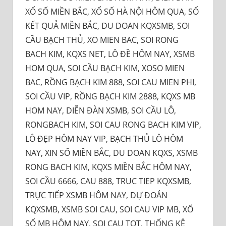
XỔ SỐ MIỀN BẮC, XỔ SỐ HÀ NỘI HÔM QUA, SỔ
KẾT QUẢ MIỀN BẮC, DU DOAN KQXSMB, SOI
CẦU BẠCH THỦ, XO MIEN BAC, SOI RONG
BACH KIM, KQXS NET, LÔ ĐỀ HÔM NAY, XSMB
HOM QUA, SOI CẦU BẠCH KIM, XOSO MIEN
BAC, RỒNG BẠCH KIM 888, SOI CAU MIEN PHI,
SOI CẦU VIP, RỒNG BẠCH KIM 2888, KQXS MB
HOM NAY, DIỄN ĐÀN XSMB, SOI CẦU LÔ,
RONGBACH KIM, SOI CAU RONG BACH KIM VIP,
LÔ ĐẸP HÔM NAY VIP, BẠCH THỦ LÔ HÔM
NAY, XIN SỐ MIỀN BẮC, DU DOAN KQXS, XSMB
RONG BACH KIM, KQXS MIỀN BẮC HÔM NAY,
SOI CẦU 6666, CAU 888, TRUC TIEP KQXSMB,
TRỰC TIẾP XSMB HÔM NAY, DỰ ĐOÁN
KQXSMB, XSMB SOI CAU, SOI CAU VIP MB, XỔ
SỐ MB HÔM NAY, SOI CAU TOT, THỐNG KÊ