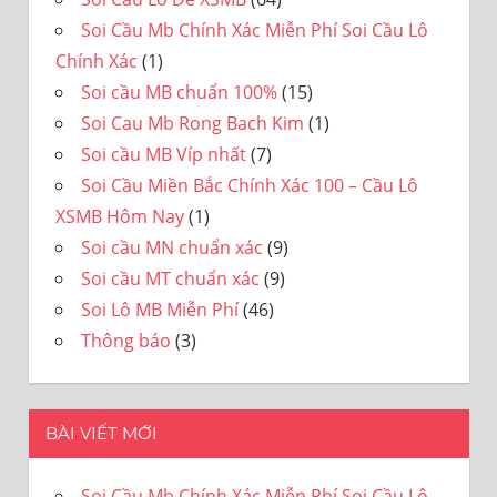
Soi Cầu Mb Chính Xác Miễn Phí Soi Cầu Lô
Chính Xác
(1)
Soi cầu MB chuẩn 100%
(15)
Soi Cau Mb Rong Bach Kim
(1)
Soi cầu MB Víp nhất
(7)
Soi Cầu Miền Bắc Chính Xác 100 – Cầu Lô
XSMB Hôm Nay
(1)
Soi cầu MN chuẩn xác
(9)
Soi cầu MT chuẩn xác
(9)
Soi Lô MB Miễn Phí
(46)
Thông báo
(3)
BÀI VIẾT MỚI
Soi Cầu Mb Chính Xác Miễn Phí Soi Cầu Lô