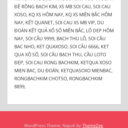
ĐỀ RỒNG BẠCH KIM, XS MB SOI CAU, SOI CAU
XOSO, KQ XS HÔM NAY, KQ XS MIỀN BẮC HÔM
NAY, KẾT QUANET, SOI CAU XS MB VIP, DU
ĐOÁN KẾT QUẢ XỔ SỐ MIỀN BẮC, LÔ DEP HÔM
NAY, SOI CÂU 9999, BACH THU LÔ, SOI CẦU
BAC NHO, KET QUAXOSO, SOI CÂU 6666, KET
QUA XÔ SỐ, SOI CẦU BẠCH THU, CẦU LOTO
ĐẸP, SOI CAU RONG BACHKIM, KETQUA XOSO
MIEN BAC, DU ĐOÁN, KETQUASOXO MIENBAC,
RONGBACHKIM CHOTSO, RONGBACHKIM
8899,
WordPress Theme: Napoli by
ThemeZee
.