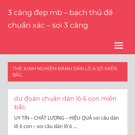
Skip
3 càng đẹp mb – bạch thủ đề
to
content
chuẩn xác – soi 3 càng
Chúng
tôi
tự
MENU
hào
là
sự
THẺ:
KINH NGHIỆM ĐÁNH DÀN LÔ 6 SỐ MIỀN
lựa
BẮC
chọn
hàng
đầu
dự đoán chuẩn dàn lô 6 con miền
của
bắc
hàng
ngàn
UY TÍN – CHẤT LƯỢNG – HIỆU QUẢ soi cầu dàn
khách
lô 6 con – soi cầu dàn lô 6
…
hàng
trên