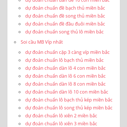
dự đoán chuẩn đề bạch thủ miền bắc
dự đoán chuẩn đề song thủ miền bắc
dự đoán chuẩn đề đầu đuôi miền bắc
dự đoán chuẩn song thủ lô miền bắc
Soi cầu MB Víp nhất
dự đoán chuẩn cặp 3 càng víp miền bắc
dự đoán chuẩn lô bạch thủ miền bắc
dự đoán chuẩn dàn lô 4 con miền bắc
dự đoán chuẩn dàn lô 6 con miền bắc
dự đoán chuẩn dàn lô 8 con miền bắc
dự đoán chuẩn dàn lô 10 con miền bắc
dự đoán chuẩn lô bạch thủ kép miền bắc
dự đoán chuẩn lô song thủ kép miền bắc
dự đoán chuẩn lô xiên 2 miền bắc
dự đoán chuẩn lô xiên 3 miền bắc