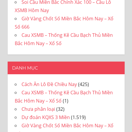
Soi Cầu Miền Bắc Chính Xác 100 – Cầu Lô
XSMB Hôm Nay
Giờ Vàng Chốt Số Miền Bắc Hôm Nay – Xổ
Số 666
Cau XSMB – Thống Kê Cầu Bạch Thủ Miền
Bắc Hôm Nay – Xổ Số
DANH MỤC
Cách Ăn Lô Đề Chiều Nay
(425)
Cau XSMB – Thống Kê Cầu Bạch Thủ Miền
Bắc Hôm Nay – Xổ Số
(1)
Chưa phân loại
(32)
Dự đoán KQXS 3 Miền
(1.519)
Giờ Vàng Chốt Số Miền Bắc Hôm Nay – Xổ