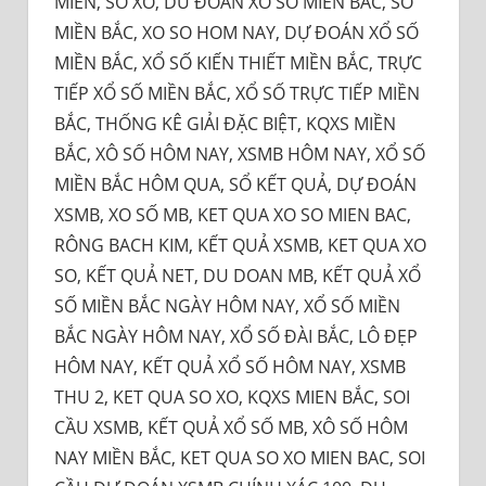
MIỀN, SỐ XO, DU ĐOAN XO SO MIEN BAC, SỐ
MIỀN BẮC, XO SO HOM NAY, DỰ ĐOÁN XỔ SỐ
MIỀN BẮC, XỔ SỐ KIẾN THIẾT MIỀN BẮC, TRỰC
TIẾP XỔ SỐ MIỀN BẮC, XỔ SỐ TRỰC TIẾP MIỀN
BẮC, THỐNG KÊ GIẢI ĐẶC BIỆT, KQXS MIỀN
BẮC, XÔ SỐ HÔM NAY, XSMB HÔM NAY, XỔ SỐ
MIỀN BẮC HÔM QUA, SỔ KẾT QUẢ, DỰ ĐOÁN
XSMB, XO SỐ MB, KET QUA XO SO MIEN BAC,
RÔNG BACH KIM, KẾT QUẢ XSMB, KET QUA XO
SO, KẾT QUẢ NET, DU DOAN MB, KẾT QUẢ XỔ
SỐ MIỀN BẮC NGÀY HÔM NAY, XỔ SỐ MIỀN
BẮC NGÀY HÔM NAY, XỔ SỐ ĐÀI BẮC, LÔ ĐẸP
HÔM NAY, KẾT QUẢ XỔ SỐ HÔM NAY, XSMB
THU 2, KET QUA SO XO, KQXS MIEN BẮC, SOI
CẦU XSMB, KẾT QUẢ XỔ SỐ MB, XÔ SỐ HÔM
NAY MIỀN BẮC, KET QUA SO XO MIEN BAC, SOI