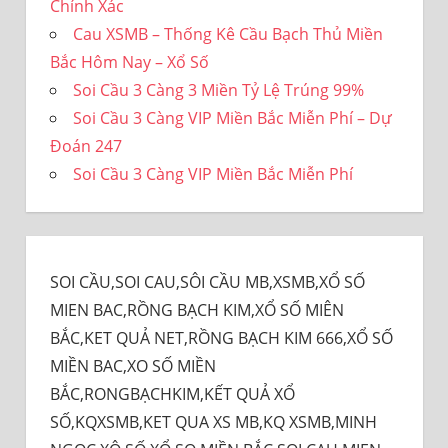
Chính Xác
Cau XSMB – Thống Kê Cầu Bạch Thủ Miền
Bắc Hôm Nay – Xổ Số
Soi Cầu 3 Càng 3 Miền Tỷ Lệ Trúng 99%
Soi Cầu 3 Càng VIP Miền Bắc Miễn Phí – Dự
Đoán 247
Soi Cầu 3 Càng VIP Miền Bắc Miễn Phí
SOI CẦU,SOI CAU,SÔI CẦU MB,XSMB,XỔ SỐ
MIEN BAC,RỒNG BẠCH KIM,XỔ SỐ MIÊN
BẮC,KET QUẢ NET,RỒNG BẠCH KIM 666,XỔ SỐ
MIỀN BAC,XO SỐ MIỀN
BẮC,RONGBẠCHKIM,KẾT QUẢ XỔ
SỐ,KQXSMB,KET QUA XS MB,KQ XSMB,MINH