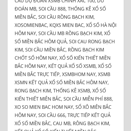
CẦU DỰ ĐOÁN XSMB CHÍNH XÁC 100, DU
ĐOÁN MB, SOI CẦU 888, THỐNG KÊ XỔ SỐ
MIỀN BẮC, SOI CẦU RỒNG BẠCH KIM,
XOSOMIENBAC, KQXS MIEN BAC, XỔ SỐ HÀ NỘI
HÔM NAY, SOI CẦU MB RỒNG BẠCH KIM, XỔ
SỐ MIỀN BẮC HÔM QUẢ, SOI CAU RONG BẠCH
KIM, SOI CẦU MIỀN BẮC, RỒNG BẠCH KIM
CHỐT SỐ HÔM NAY, XỔ SỐ KIẾN THIẾT MIỀN
BẮC HÔM NAY, KẾT QUẢ XỔ SỐ XSMB, XỔ SỐ
MIỀN BẮC TRỰC TIẾP, XSMBHOM NAY, XSMB
XSMN KẾT QUẢ XỔ SỐ MIỀN BẮC HÔM NAY,
RONG BẠCH KIM, THỐNG KÊ XSMB, XỔ SỐ
KIẾN THIẾT MIÊN BẮC, SOI CẦU MIỄN PHÍ 888,
XO SO MIEN BAC HOM NAY, SỔ XÔ MIÊN BẮC
HÔM NAY, SOI CẦU 666, TRỰC TIẾP KẾT QUẢ
XỔ SỐ MIỀN BẮC, CAU MB, RÔNG BẠCH KIM,