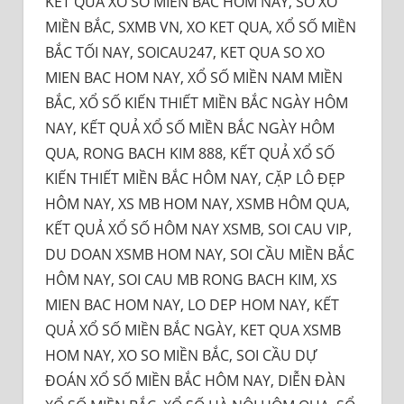
KẾT QUẢ XỔ SỐ MIỀN BẮC HÔM NAY, SO XO
MIỀN BẮC, SXMB VN, XO KET QUA, XỔ SỐ MIỀN
BẮC TỐI NAY, SOICAU247, KET QUA SO XO
MIEN BAC HOM NAY, XỔ SỐ MIỀN NAM MIỀN
BẮC, XỔ SỐ KIẾN THIẾT MIỀN BẮC NGÀY HÔM
NAY, KẾT QUẢ XỔ SỐ MIỀN BẮC NGÀY HÔM
QUA, RONG BACH KIM 888, KẾT QUẢ XỔ SỐ
KIẾN THIẾT MIỀN BẮC HÔM NAY, CẶP LÔ ĐẸP
HÔM NAY, XS MB HOM NAY, XSMB HÔM QUA,
KẾT QUẢ XỔ SỐ HÔM NAY XSMB, SOI CAU VIP,
DU DOAN XSMB HOM NAY, SOI CẦU MIỀN BẮC
HÔM NAY, SOI CAU MB RONG BACH KIM, XS
MIEN BAC HOM NAY, LO DEP HOM NAY, KẾT
QUẢ XỔ SỐ MIỀN BẮC NGÀY, KET QUA XSMB
HOM NAY, XO SO MIỀN BẮC, SOI CẦU DỰ
ĐOÁN XỔ SỐ MIỀN BẮC HÔM NAY, DIỄN ĐÀN