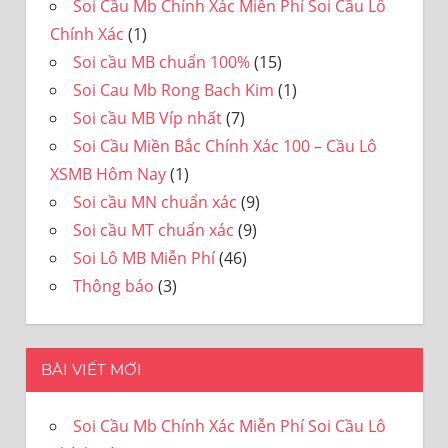
Soi Cầu Mb Chính Xác Miễn Phí Soi Cầu Lô
Chính Xác
(1)
Soi cầu MB chuẩn 100%
(15)
Soi Cau Mb Rong Bach Kim
(1)
Soi cầu MB Víp nhất
(7)
Soi Cầu Miền Bắc Chính Xác 100 – Cầu Lô
XSMB Hôm Nay
(1)
Soi cầu MN chuẩn xác
(9)
Soi cầu MT chuẩn xác
(9)
Soi Lô MB Miễn Phí
(46)
Thông báo
(3)
BÀI VIẾT MỚI
Soi Cầu Mb Chính Xác Miễn Phí Soi Cầu Lô