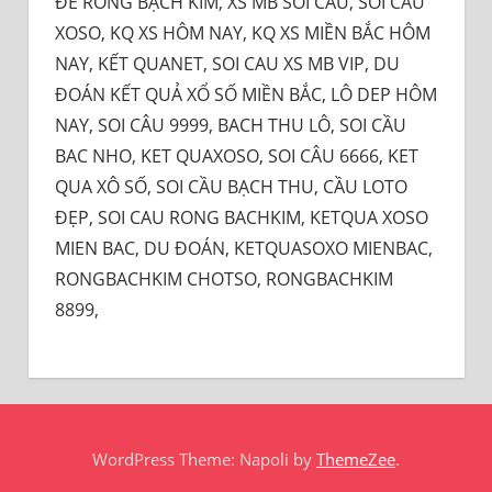
ĐỀ RỒNG BẠCH KIM, XS MB SOI CAU, SOI CAU
XOSO, KQ XS HÔM NAY, KQ XS MIỀN BẮC HÔM
NAY, KẾT QUANET, SOI CAU XS MB VIP, DU
ĐOÁN KẾT QUẢ XỔ SỐ MIỀN BẮC, LÔ DEP HÔM
NAY, SOI CÂU 9999, BACH THU LÔ, SOI CẦU
BAC NHO, KET QUAXOSO, SOI CÂU 6666, KET
QUA XÔ SỐ, SOI CẦU BẠCH THU, CẦU LOTO
ĐẸP, SOI CAU RONG BACHKIM, KETQUA XOSO
MIEN BAC, DU ĐOÁN, KETQUASOXO MIENBAC,
RONGBACHKIM CHOTSO, RONGBACHKIM
8899,
WordPress Theme: Napoli by
ThemeZee
.