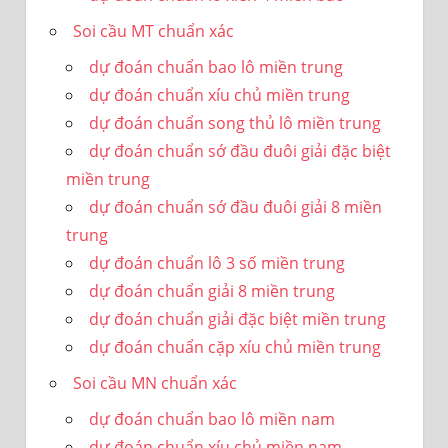
Soi cầu MT chuẩn xác
dự đoán chuẩn bao lô miền trung
dự đoán chuẩn xíu chủ miền trung
dự đoán chuẩn song thủ lô miền trung
dự đoán chuẩn sớ đầu đuôi giải đặc biệt
miền trung
dự đoán chuẩn sớ đầu đuôi giải 8 miền
trung
dự đoán chuẩn lô 3 số miền trung
dự đoán chuẩn giải 8 miền trung
dự đoán chuẩn giải đặc biệt miền trung
dự đoán chuẩn cặp xíu chủ miền trung
Soi cầu MN chuẩn xác
dự đoán chuẩn bao lô miền nam
dự đoán chuẩn xíu chủ miền nam