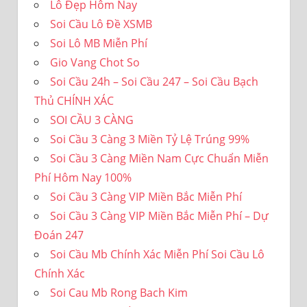
Lô Đẹp Hôm Nay
Soi Cầu Lô Đề XSMB
Soi Lô MB Miễn Phí
Gio Vang Chot So
Soi Cầu 24h – Soi Cầu 247 – Soi Cầu Bạch
Thủ CHÍNH XÁC
SOI CẦU 3 CÀNG
Soi Cầu 3 Càng 3 Miền Tỷ Lệ Trúng 99%
Soi Cầu 3 Càng Miền Nam Cực Chuẩn Miễn
Phí Hôm Nay 100%
Soi Cầu 3 Càng VIP Miền Bắc Miễn Phí
Soi Cầu 3 Càng VIP Miền Bắc Miễn Phí – Dự
Đoán 247
Soi Cầu Mb Chính Xác Miễn Phí Soi Cầu Lô
Chính Xác
Soi Cau Mb Rong Bach Kim