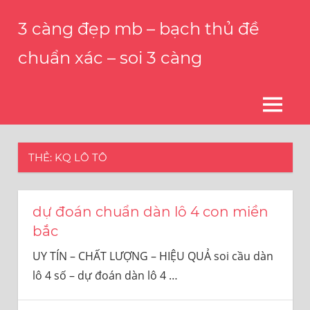
Skip
3 càng đẹp mb – bạch thủ đề
to
content
chuẩn xác – soi 3 càng
Chúng
tôi
tự
MENU
hào
là
sự
THẺ:
KQ LÔ TÔ
lựa
chọn
hàng
dự đoán chuẩn dàn lô 4 con miền
đầu
bắc
của
hàng
UY TÍN – CHẤT LƯỢNG – HIỆU QUẢ soi cầu dàn
ngàn
lô 4 số – dự đoán dàn lô 4
…
khách
hàng
trên