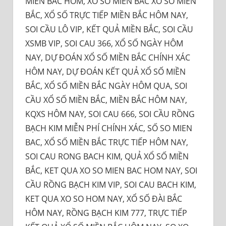
MIỀN BẮC HÔM, XỔ SỐ MIỀN BẮC XỔ SỐ MIỀN
BẮC, XỔ SỐ TRỰC TIẾP MIỀN BẮC HÔM NAY,
SOI CẦU LÔ VIP, KẾT QUẢ MIỀN BẮC, SOI CẦU
XSMB VIP, SOI CAU 366, XỔ SỐ NGÀY HÔM
NAY, DỰ ĐOÁN XỔ SỐ MIỀN BẮC CHÍNH XÁC
HÔM NAY, DỰ ĐOÁN KẾT QUẢ XỔ SỐ MIỀN
BẮC, XỔ SỐ MIỀN BẮC NGÀY HÔM QUA, SOI
CẦU XỔ SỐ MIỀN BẮC, MIỀN BẮC HÔM NAY,
KQXS HÔM NAY, SOI CAU 666, SOI CẦU RỒNG
BẠCH KIM MIỄN PHÍ CHÍNH XÁC, SỐ SO MIEN
BAC, XỔ SỐ MIỀN BẮC TRỰC TIẾP HÔM NAY,
SOI CAU RONG BACH KIM, QUẢ XỔ SỐ MIỀN
BẮC, KET QUA XO SO MIEN BAC HOM NAY, SOI
CẦU RỒNG BẠCH KIM VIP, SOI CAU BACH KIM,
KET QUA XO SO HOM NAY, XỔ SỐ ĐÀI BẮC
HÔM NAY, RỒNG BẠCH KIM 777, TRỰC TIẾP