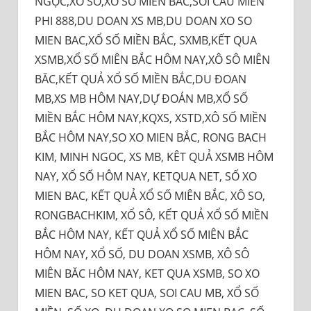
NGỌC,XÔ SỐ,XỔ SO MIỀN BẮC,SOI CAU MIEN
PHI 888,DU DOAN XS MB,DU DOAN XO SO
MIEN BAC,XỔ SỐ MIỀN BẮC, SXMB,KẾT QUA
XSMB,XỔ SỐ MIÊN BẮC HÔM NAY,XÔ SÔ MIÊN
BĂC,KẾT QUẢ XỔ SỐ MIỀN BẮC,DU ĐOAN
MB,XS MB HÔM NAY,DỰ ĐOÁN MB,XỔ SỐ
MIỀN BẮC HÔM NAY,KQXS, XSTD,XÔ SỐ MIỀN
BẮC HÔM NAY,SO XO MIEN BẮC, RONG BACH
KIM, MINH NGOC, XS MB, KÊT QUẢ XSMB HÔM
NAY, XỔ SỐ HÔM NAY, KETQUA NET, SỐ XO
MIEN BAC, KẾT QUẢ XỔ SỐ MIÊN BẮC, XÔ SO,
RONGBACHKIM, XỔ SÔ, KẾT QUẢ XỔ SỐ MIỀN
BẮC HÔM NAY, KẾT QUẢ XỔ SỐ MIÊN BẮC
HÔM NAY, XỔ SỐ, DU DOAN XSMB, XÔ SÔ
MIÊN BĂC HÔM NAY, KET QUA XSMB, SO XO
MIEN BAC, SO KET QUA, SOI CAU MB, XỔ SỐ