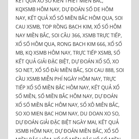
KẾT QUẢ XỔ SỐ KIẾN THIẾT MIỀN BẮC,
KQXSMB HÔM NAY, DỰ ĐOÁN SỐ DE HÔM
NAY, KẾT QUẢ XỔ SỐ MIỀN BẮC HÔM QUA, SOI
CAU XSMB, TOP RỒNG BẠCH KIM, XỔ SỐ HÔM
NAY MIỀN BẮC, SOI CÂU 366, XSMB TRỰC TIẾP,
XỔ SỐ HÔM QUA, RONG BACH KIM 666, XỔ SỐ
MB, KQ XSMB HÔM NAY, TRỰC TIẾP XSMB, SỐ
KẾT QUẢ GIẢI ĐẶC BIỆT, DỰ ĐOÁN XỔ SỐ, XO
SO NET, XỔ SỐ ĐÀI MIỀN BẮC, SOI CAU 888, SOI
CẦU XSMB MIỄN PHÍ NGÀY HÔM NAY, TRỰC
TIẾP XỔ SỐ MIỀN BẮC HÔM NAY, KẾT QUẢ XỔ
SỐ MIỀN, SỐ MIỀN BẮC HÔM NAY, DỰ ĐOÁN
XỔ SỐ MIỀN BẮC HÔM NAY, SỔ XÔ MIÊN BẮC,
SO XO MIEN BAC HOM NAY, DU DOAN XO SO,
DỰ ĐOÁN GIẢI ĐẶC BIỆT NGÀY MAI, KẾT QUẢ
XSMB HÔM NAY, DỰ ĐOÁN MIỀN BẮC, XỔ SỐ