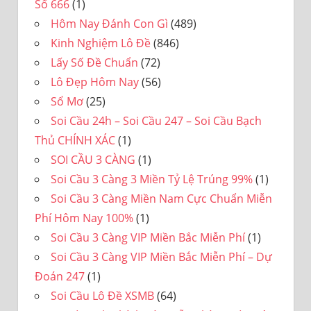
Số 666
(1)
Hôm Nay Đánh Con Gì
(489)
Kinh Nghiệm Lô Đề
(846)
Lấy Số Đề Chuẩn
(72)
Lô Đẹp Hôm Nay
(56)
Sổ Mơ
(25)
Soi Cầu 24h – Soi Cầu 247 – Soi Cầu Bạch
Thủ CHÍNH XÁC
(1)
SOI CẦU 3 CÀNG
(1)
Soi Cầu 3 Càng 3 Miền Tỷ Lệ Trúng 99%
(1)
Soi Cầu 3 Càng Miền Nam Cực Chuẩn Miễn
Phí Hôm Nay 100%
(1)
Soi Cầu 3 Càng VIP Miền Bắc Miễn Phí
(1)
Soi Cầu 3 Càng VIP Miền Bắc Miễn Phí – Dự
Đoán 247
(1)
Soi Cầu Lô Đề XSMB
(64)