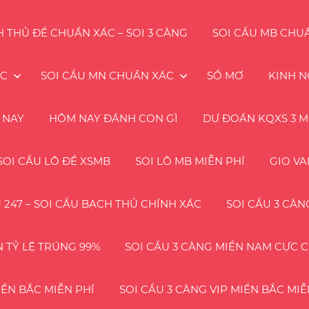
H THỦ ĐỀ CHUẨN XÁC – SOI 3 CÀNG
SOI CẦU MB CHU
ÁC
SOI CẦU MN CHUẨN XÁC
SỔ MƠ
KINH N
 NAY
HÔM NAY ĐÁNH CON GÌ
DỰ ĐOÁN KQXS 3 M
SOI CẦU LÔ ĐỀ XSMB
SOI LÔ MB MIỄN PHÍ
GIO V
U 247 – SOI CẦU BẠCH THỦ CHÍNH XÁC
SOI CẦU 3 CÀN
N TỶ LỆ TRÚNG 99%
SOI CẦU 3 CÀNG MIỀN NAM CỰC 
IỀN BẮC MIỄN PHÍ
SOI CẦU 3 CÀNG VIP MIỀN BẮC MIỄ