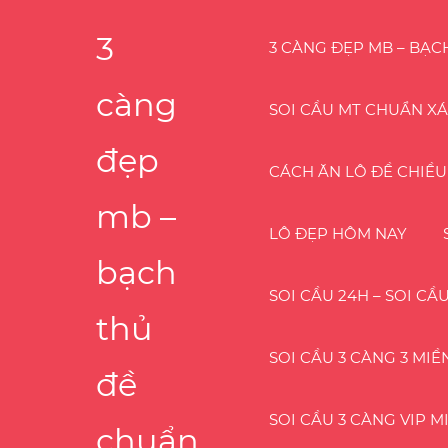
Skip
3
to
3 CÀNG ĐẸP MB – BẠC
content
càng
SOI CẦU MT CHUẨN X
đẹp
CÁCH ĂN LÔ ĐỀ CHIỀU
mb –
LÔ ĐẸP HÔM NAY
bạch
SOI CẦU 24H – SOI CẦ
thủ
SOI CẦU 3 CÀNG 3 MIỀ
đề
SOI CẦU 3 CÀNG VIP M
chuẩn