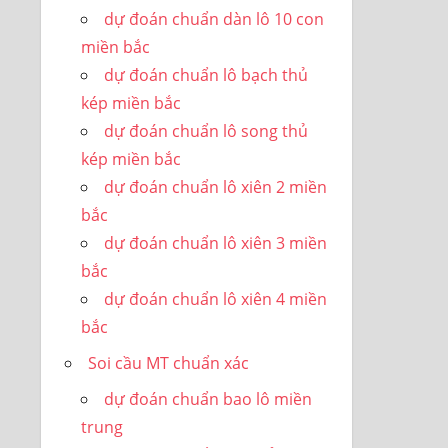
dự đoán chuẩn dàn lô 10 con
miền bắc
dự đoán chuẩn lô bạch thủ
kép miền bắc
dự đoán chuẩn lô song thủ
kép miền bắc
dự đoán chuẩn lô xiên 2 miền
bắc
dự đoán chuẩn lô xiên 3 miền
bắc
dự đoán chuẩn lô xiên 4 miền
bắc
Soi cầu MT chuẩn xác
dự đoán chuẩn bao lô miền
trung