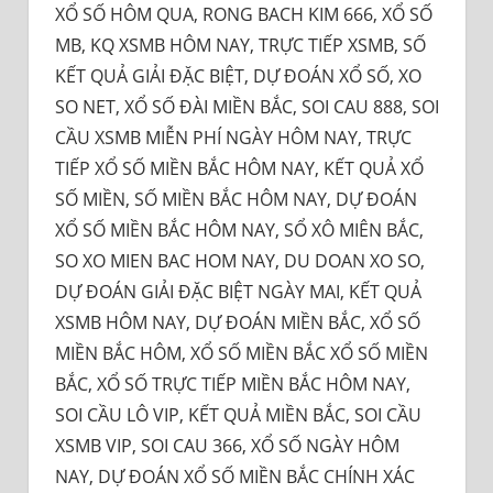
XỔ SỐ HÔM QUA, RONG BACH KIM 666, XỔ SỐ
MB, KQ XSMB HÔM NAY, TRỰC TIẾP XSMB, SỐ
KẾT QUẢ GIẢI ĐẶC BIỆT, DỰ ĐOÁN XỔ SỐ, XO
SO NET, XỔ SỐ ĐÀI MIỀN BẮC, SOI CAU 888, SOI
CẦU XSMB MIỄN PHÍ NGÀY HÔM NAY, TRỰC
TIẾP XỔ SỐ MIỀN BẮC HÔM NAY, KẾT QUẢ XỔ
SỐ MIỀN, SỐ MIỀN BẮC HÔM NAY, DỰ ĐOÁN
XỔ SỐ MIỀN BẮC HÔM NAY, SỔ XÔ MIÊN BẮC,
SO XO MIEN BAC HOM NAY, DU DOAN XO SO,
DỰ ĐOÁN GIẢI ĐẶC BIỆT NGÀY MAI, KẾT QUẢ
XSMB HÔM NAY, DỰ ĐOÁN MIỀN BẮC, XỔ SỐ
MIỀN BẮC HÔM, XỔ SỐ MIỀN BẮC XỔ SỐ MIỀN
BẮC, XỔ SỐ TRỰC TIẾP MIỀN BẮC HÔM NAY,
SOI CẦU LÔ VIP, KẾT QUẢ MIỀN BẮC, SOI CẦU
XSMB VIP, SOI CAU 366, XỔ SỐ NGÀY HÔM
NAY, DỰ ĐOÁN XỔ SỐ MIỀN BẮC CHÍNH XÁC