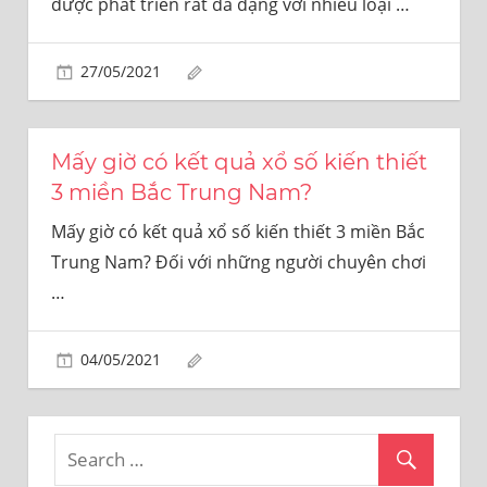
được phát triển rất đa dạng với nhiều loại
…
27/05/2021
Mấy giờ có kết quả xổ số kiến thiết
3 miền Bắc Trung Nam?
Mấy giờ có kết quả xổ số kiến thiết 3 miền Bắc
Trung Nam? Đối với những người chuyên chơi
…
04/05/2021