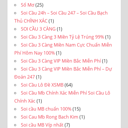
Sổ Mơ
(25)
Soi Cầu 24h – Soi Cầu 247 – Soi Cầu Bạch
Thủ CHÍNH XÁC
(1)
SOI CẦU 3 CÀNG
(1)
Soi Cầu 3 Càng 3 Miền Tỷ Lệ Trúng 99%
(1)
Soi Cầu 3 Càng Miền Nam Cực Chuẩn Miễn
Phí Hôm Nay 100%
(1)
Soi Cầu 3 Càng VIP Miền Bắc Miễn Phí
(1)
Soi Cầu 3 Càng VIP Miền Bắc Miễn Phí – Dự
Đoán 247
(1)
Soi Cầu Lô Đề XSMB
(64)
Soi Cầu Mb Chính Xác Miễn Phí Soi Cầu Lô
Chính Xác
(1)
Soi cầu MB chuẩn 100%
(15)
Soi Cau Mb Rong Bach Kim
(1)
Soi cầu MB Víp nhất
(7)