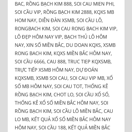
BAC, RỒNG BẠCH KIM 888, SOI CAU MIEN PHI,
SOI CẦU VIP, RỒNG BẠCH KIM 2888, KQXS MB
HOM NAY, DIỄN ĐÀN XSMB, SOI CẦU LÔ,
RONGBACH KIM, SOI CAU RONG BACH KIM VIP,
LÔ ĐẸP HÔM NAY VIP, BẠCH THỦ LÔ HÔM
NAY, XIN SỐ MIỀN BẮC, DU DOAN KQXS, XSMB
RONG BACH KIM, KQXS MIỀN BẮC HÔM NAY,
SOI CẦU 6666, CAU 888, TRUC TIEP KQXSMB,
TRỰC TIẾP XSMB HÔM NAY, DỰ ĐOÁN
KQXSMB, XSMB SOI CAU, SOI CAU VIP MB, XỔ
SỐ MB HÔM NAY, SOI CAU TOT, THỐNG KÊ
RỒNG BẠCH KIM, CHOT LO, SOI CẦU XỔ SỐ,
THỐNG KÊ XỔ SỐ MIỀN BẮC HÔM NAY, SOI
RỒNG BẠCH KIM, SOI CẦU LÔ MIỀN BẮC, CAU
LO MB, KẾT QUẢ XỔ SỐ MIỀN BẮC HÔM NAY
HÔM NAY, SOI CẦU 188, KẾT QUẢ MIỀN BẮC