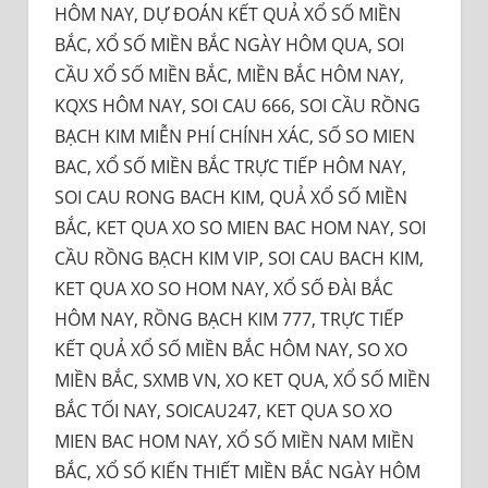
HÔM NAY, DỰ ĐOÁN KẾT QUẢ XỔ SỐ MIỀN
BẮC, XỔ SỐ MIỀN BẮC NGÀY HÔM QUA, SOI
CẦU XỔ SỐ MIỀN BẮC, MIỀN BẮC HÔM NAY,
KQXS HÔM NAY, SOI CAU 666, SOI CẦU RỒNG
BẠCH KIM MIỄN PHÍ CHÍNH XÁC, SỐ SO MIEN
BAC, XỔ SỐ MIỀN BẮC TRỰC TIẾP HÔM NAY,
SOI CAU RONG BACH KIM, QUẢ XỔ SỐ MIỀN
BẮC, KET QUA XO SO MIEN BAC HOM NAY, SOI
CẦU RỒNG BẠCH KIM VIP, SOI CAU BACH KIM,
KET QUA XO SO HOM NAY, XỔ SỐ ĐÀI BẮC
HÔM NAY, RỒNG BẠCH KIM 777, TRỰC TIẾP
KẾT QUẢ XỔ SỐ MIỀN BẮC HÔM NAY, SO XO
MIỀN BẮC, SXMB VN, XO KET QUA, XỔ SỐ MIỀN
BẮC TỐI NAY, SOICAU247, KET QUA SO XO
MIEN BAC HOM NAY, XỔ SỐ MIỀN NAM MIỀN
BẮC, XỔ SỐ KIẾN THIẾT MIỀN BẮC NGÀY HÔM