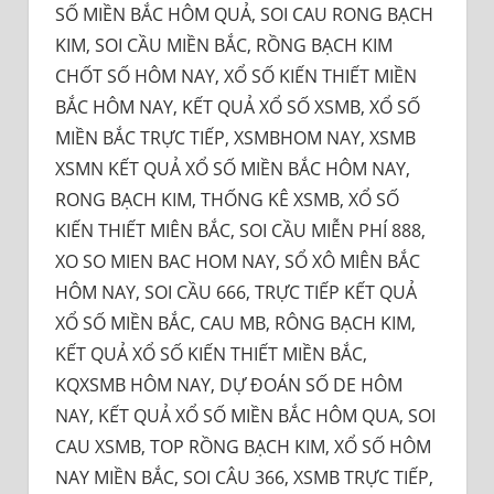
SỐ MIỀN BẮC HÔM QUẢ, SOI CAU RONG BẠCH
KIM, SOI CẦU MIỀN BẮC, RỒNG BẠCH KIM
CHỐT SỐ HÔM NAY, XỔ SỐ KIẾN THIẾT MIỀN
BẮC HÔM NAY, KẾT QUẢ XỔ SỐ XSMB, XỔ SỐ
MIỀN BẮC TRỰC TIẾP, XSMBHOM NAY, XSMB
XSMN KẾT QUẢ XỔ SỐ MIỀN BẮC HÔM NAY,
RONG BẠCH KIM, THỐNG KÊ XSMB, XỔ SỐ
KIẾN THIẾT MIÊN BẮC, SOI CẦU MIỄN PHÍ 888,
XO SO MIEN BAC HOM NAY, SỔ XÔ MIÊN BẮC
HÔM NAY, SOI CẦU 666, TRỰC TIẾP KẾT QUẢ
XỔ SỐ MIỀN BẮC, CAU MB, RÔNG BẠCH KIM,
KẾT QUẢ XỔ SỐ KIẾN THIẾT MIỀN BẮC,
KQXSMB HÔM NAY, DỰ ĐOÁN SỐ DE HÔM
NAY, KẾT QUẢ XỔ SỐ MIỀN BẮC HÔM QUA, SOI
CAU XSMB, TOP RỒNG BẠCH KIM, XỔ SỐ HÔM
NAY MIỀN BẮC, SOI CÂU 366, XSMB TRỰC TIẾP,