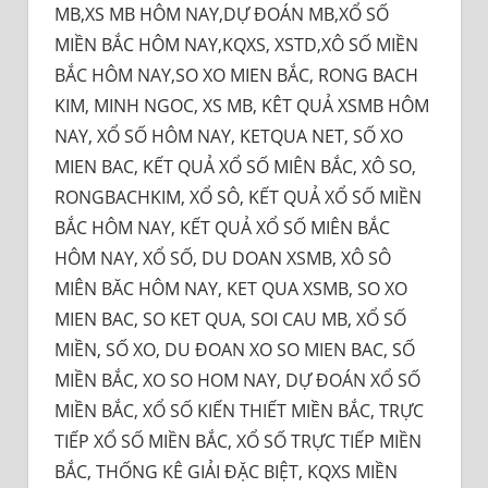
MB,XS MB HÔM NAY,DỰ ĐOÁN MB,XỔ SỐ
MIỀN BẮC HÔM NAY,KQXS, XSTD,XÔ SỐ MIỀN
BẮC HÔM NAY,SO XO MIEN BẮC, RONG BACH
KIM, MINH NGOC, XS MB, KÊT QUẢ XSMB HÔM
NAY, XỔ SỐ HÔM NAY, KETQUA NET, SỐ XO
MIEN BAC, KẾT QUẢ XỔ SỐ MIÊN BẮC, XÔ SO,
RONGBACHKIM, XỔ SÔ, KẾT QUẢ XỔ SỐ MIỀN
BẮC HÔM NAY, KẾT QUẢ XỔ SỐ MIÊN BẮC
HÔM NAY, XỔ SỐ, DU DOAN XSMB, XÔ SÔ
MIÊN BĂC HÔM NAY, KET QUA XSMB, SO XO
MIEN BAC, SO KET QUA, SOI CAU MB, XỔ SỐ
MIỀN, SỐ XO, DU ĐOAN XO SO MIEN BAC, SỐ
MIỀN BẮC, XO SO HOM NAY, DỰ ĐOÁN XỔ SỐ
MIỀN BẮC, XỔ SỐ KIẾN THIẾT MIỀN BẮC, TRỰC
TIẾP XỔ SỐ MIỀN BẮC, XỔ SỐ TRỰC TIẾP MIỀN
BẮC, THỐNG KÊ GIẢI ĐẶC BIỆT, KQXS MIỀN