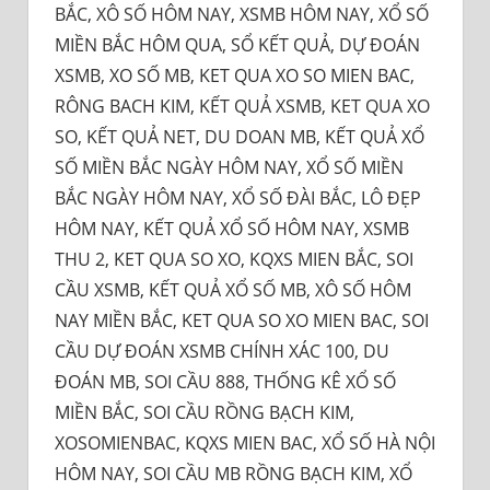
BẮC, XÔ SỐ HÔM NAY, XSMB HÔM NAY, XỔ SỐ
MIỀN BẮC HÔM QUA, SỔ KẾT QUẢ, DỰ ĐOÁN
XSMB, XO SỐ MB, KET QUA XO SO MIEN BAC,
RÔNG BACH KIM, KẾT QUẢ XSMB, KET QUA XO
SO, KẾT QUẢ NET, DU DOAN MB, KẾT QUẢ XỔ
SỐ MIỀN BẮC NGÀY HÔM NAY, XỔ SỐ MIỀN
BẮC NGÀY HÔM NAY, XỔ SỐ ĐÀI BẮC, LÔ ĐẸP
HÔM NAY, KẾT QUẢ XỔ SỐ HÔM NAY, XSMB
THU 2, KET QUA SO XO, KQXS MIEN BẮC, SOI
CẦU XSMB, KẾT QUẢ XỔ SỐ MB, XÔ SỐ HÔM
NAY MIỀN BẮC, KET QUA SO XO MIEN BAC, SOI
CẦU DỰ ĐOÁN XSMB CHÍNH XÁC 100, DU
ĐOÁN MB, SOI CẦU 888, THỐNG KÊ XỔ SỐ
MIỀN BẮC, SOI CẦU RỒNG BẠCH KIM,
XOSOMIENBAC, KQXS MIEN BAC, XỔ SỐ HÀ NỘI
HÔM NAY, SOI CẦU MB RỒNG BẠCH KIM, XỔ