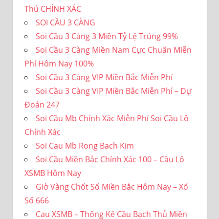
Thủ CHÍNH XÁC
SOI CẦU 3 CÀNG
Soi Cầu 3 Càng 3 Miền Tỷ Lệ Trúng 99%
Soi Cầu 3 Càng Miền Nam Cực Chuẩn Miễn
Phí Hôm Nay 100%
Soi Cầu 3 Càng VIP Miền Bắc Miễn Phí
Soi Cầu 3 Càng VIP Miền Bắc Miễn Phí – Dự
Đoán 247
Soi Cầu Mb Chính Xác Miễn Phí Soi Cầu Lô
Chính Xác
Soi Cau Mb Rong Bach Kim
Soi Cầu Miền Bắc Chính Xác 100 – Cầu Lô
XSMB Hôm Nay
Giờ Vàng Chốt Số Miền Bắc Hôm Nay – Xổ
Số 666
Cau XSMB – Thống Kê Cầu Bạch Thủ Miền