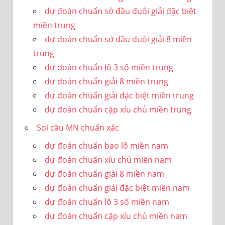
dự đoán chuẩn sớ đầu đuôi giải đặc biệt
miền trung
dự đoán chuẩn sớ đầu đuôi giải 8 miền
trung
dự đoán chuẩn lô 3 số miền trung
dự đoán chuẩn giải 8 miền trung
dự đoán chuẩn giải đặc biệt miền trung
dự đoán chuẩn cặp xíu chủ miền trung
Soi cầu MN chuẩn xác
dự đoán chuẩn bao lô miền nam
dự đoán chuẩn xíu chủ miền nam
dự đoán chuẩn giải 8 miền nam
dự đoán chuẩn giải đặc biệt miền nam
dự đoán chuẩn lô 3 số miền nam
dự đoán chuẩn cặp xíu chủ miền nam