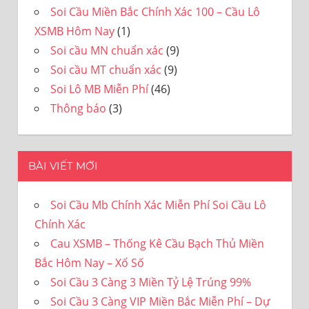
Soi Cầu Miền Bắc Chính Xác 100 – Cầu Lô
XSMB Hôm Nay
(1)
Soi cầu MN chuẩn xác
(9)
Soi cầu MT chuẩn xác
(9)
Soi Lô MB Miễn Phí
(46)
Thông báo
(3)
BÀI VIẾT MỚI
Soi Cầu Mb Chính Xác Miễn Phí Soi Cầu Lô
Chính Xác
Cau XSMB – Thống Kê Cầu Bạch Thủ Miền
Bắc Hôm Nay – Xổ Số
Soi Cầu 3 Càng 3 Miền Tỷ Lệ Trúng 99%
Soi Cầu 3 Càng VIP Miền Bắc Miễn Phí – Dự