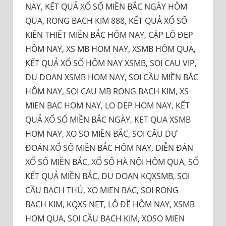
NAY, KẾT QUẢ XỔ SỐ MIỀN BẮC NGÀY HÔM
QUA, RONG BACH KIM 888, KẾT QUẢ XỔ SỐ
KIẾN THIẾT MIỀN BẮC HÔM NAY, CẶP LÔ ĐẸP
HÔM NAY, XS MB HOM NAY, XSMB HÔM QUA,
KẾT QUẢ XỔ SỐ HÔM NAY XSMB, SOI CAU VIP,
DU DOAN XSMB HOM NAY, SOI CẦU MIỀN BẮC
HÔM NAY, SOI CAU MB RONG BACH KIM, XS
MIEN BAC HOM NAY, LO DEP HOM NAY, KẾT
QUẢ XỔ SỐ MIỀN BẮC NGÀY, KET QUA XSMB
HOM NAY, XO SO MIỀN BẮC, SOI CẦU DỰ
ĐOÁN XỔ SỐ MIỀN BẮC HÔM NAY, DIỄN ĐÀN
XỔ SỐ MIỀN BẮC, XỔ SỐ HÀ NỘI HÔM QUA, SỔ
KẾT QUẢ MIỀN BẮC, DU DOAN KQXSMB, SOI
CẦU BẠCH THỦ, XO MIEN BAC, SOI RONG
BACH KIM, KQXS NET, LÔ ĐỀ HÔM NAY, XSMB
HOM QUA, SOI CẦU BẠCH KIM, XOSO MIEN