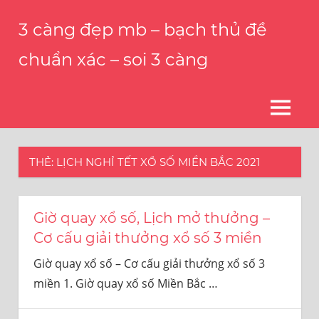
Skip
3 càng đẹp mb – bạch thủ đề
to
content
chuẩn xác – soi 3 càng
Chúng
tôi
tự
MENU
hào
là
sự
THẺ:
LỊCH NGHỈ TẾT XỔ SỐ MIỀN BẮC 2021
lựa
chọn
hàng
Giờ quay xổ số, Lịch mở thưởng –
đầu
Cơ cấu giải thưởng xổ số 3 miền
của
hàng
Giờ quay xổ số – Cơ cấu giải thưởng xổ số 3
ngàn
miền 1. Giờ quay xổ số Miền Bắc
…
khách
hàng
trên