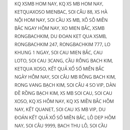
KQ XSMB HOM NAY, KQ XS MB HOM NAY,
KETQUAXOSO MIENBAC, SOI CÂU 88, XS HÀ
NỘI HOM NAY, SOI CẦU XS MB, XÔ SÔ MIÊN
BĂC NGAY HÔM NAY, XO MIEN BẮC, XSMB
RONGBACHKIM, DU ĐOAN KET QUA XSMB,
RONGBACHKIM 247, RONGBACHKIM 777, LO
KHUNG 1 NGAY, SOI CAU MIEN BẮC, CAU
LOTO, SOI CAU 3CANG, CẦU RÔNG BACH KIM,
KETQUA XOSO, KẾT QUẢ XỔ SỐ MIÊN BẮC
NGÀY HÔM NAY, SOI CÂU MB RÔNG BACH KIM,
RONG VANG BẠCH KIM, SOI CÂU 4 SO VIP, DÀN
ĐỀ RỒNG BẠCH KIM, XS MB SOI CAU, SOI CAU
XOSO, KQ XS HÔM NAY, KQ XS MIỀN BẮC HÔM
NAY, KẾT QUANET, SOI CAU XS MB VIP, DU
ĐOÁN KẾT QUẢ XỔ SỐ MIỀN BẮC, LÔ DEP HÔM
NAY, SOI CÂU 9999, BACH THU LÔ, SOI CẦU