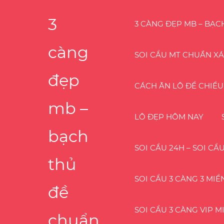
Skip
3
to
3 CÀNG ĐẸP MB – BẠC
content
càng
SOI CẦU MT CHUẨN X
đẹp
CÁCH ĂN LÔ ĐỀ CHIỀU
mb –
LÔ ĐẸP HÔM NAY
bạch
SOI CẦU 24H – SOI CẦ
thủ
SOI CẦU 3 CÀNG 3 MIỀ
đề
SOI CẦU 3 CÀNG VIP M
chuẩn