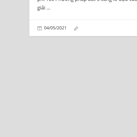
ngàn
giải
…
khách
hàng
trên
04/05/2021
cả
nước.