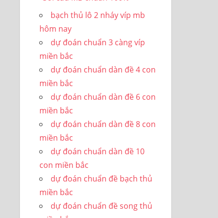
bạch thủ lô 2 nháy víp mb
hôm nay
dự đoán chuẩn 3 càng víp
miền bắc
dự đoán chuẩn dàn đề 4 con
miền bắc
dự đoán chuẩn dàn đề 6 con
miền bắc
dự đoán chuẩn dàn đề 8 con
miền bắc
dự đoán chuẩn dàn đề 10
con miền bắc
dự đoán chuẩn đề bạch thủ
miền bắc
dự đoán chuẩn đề song thủ