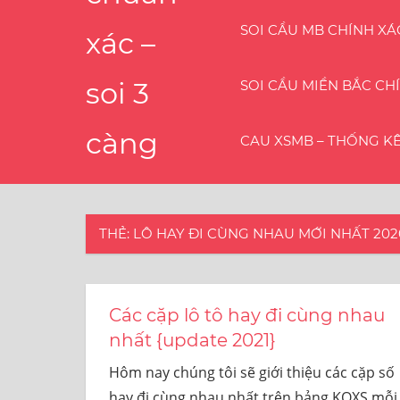
SOI CẦU MB CHÍNH XÁ
xác –
soi 3
SOI CẦU MIỀN BẮC CH
càng
CAU XSMB – THỐNG KÊ
Chúng
tôi
tự
THẺ:
LÔ HAY ĐI CÙNG NHAU MỚI NHẤT 202
hào
là
sự
lựa
Các cặp lô tô hay đi cùng nhau
chọn
hàng
nhất {update 2021}
đầu
Hôm nay chúng tôi sẽ giới thiệu các cặp số
của
hàng
hay đi cùng nhau nhất trên bảng KQXS mỗi