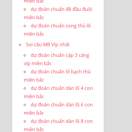
miền bắc
dự đoán chuẩn đề đầu đuôi
miền bắc
dự đoán chuẩn song thủ lô
miền bắc
Soi cầu MB Víp nhất
dự đoán chuẩn cặp 3 càng
víp miền bắc
dự đoán chuẩn lô bạch thủ
miền bắc
dự đoán chuẩn dàn lô 4 con
miền bắc
dự đoán chuẩn dàn lô 6 con
miền bắc
dự đoán chuẩn dàn lô 8 con
miền bắc