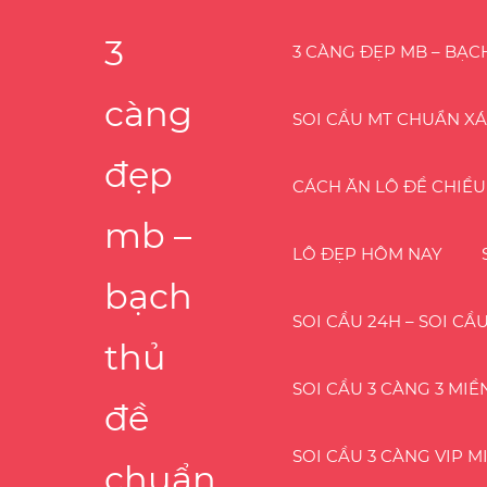
Skip
3
to
3 CÀNG ĐẸP MB – BẠC
content
càng
SOI CẦU MT CHUẨN X
đẹp
CÁCH ĂN LÔ ĐỀ CHIỀU
mb –
LÔ ĐẸP HÔM NAY
bạch
SOI CẦU 24H – SOI CẦ
thủ
SOI CẦU 3 CÀNG 3 MIỀ
đề
SOI CẦU 3 CÀNG VIP M
chuẩn