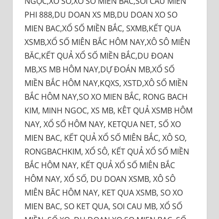
NGỌC,XÔ SỐ,XỔ SO MIỀN BẮC,SOI CAU MIEN
PHI 888,DU DOAN XS MB,DU DOAN XO SO
MIEN BAC,XỔ SỐ MIỀN BẮC, SXMB,KẾT QUA
XSMB,XỔ SỐ MIÊN BẮC HÔM NAY,XÔ SÔ MIÊN
BĂC,KẾT QUẢ XỔ SỐ MIỀN BẮC,DU ĐOAN
MB,XS MB HÔM NAY,DỰ ĐOÁN MB,XỔ SỐ
MIỀN BẮC HÔM NAY,KQXS, XSTD,XÔ SỐ MIỀN
BẮC HÔM NAY,SO XO MIEN BẮC, RONG BACH
KIM, MINH NGOC, XS MB, KÊT QUẢ XSMB HÔM
NAY, XỔ SỐ HÔM NAY, KETQUA NET, SỐ XO
MIEN BAC, KẾT QUẢ XỔ SỐ MIÊN BẮC, XÔ SO,
RONGBACHKIM, XỔ SÔ, KẾT QUẢ XỔ SỐ MIỀN
BẮC HÔM NAY, KẾT QUẢ XỔ SỐ MIÊN BẮC
HÔM NAY, XỔ SỐ, DU DOAN XSMB, XÔ SÔ
MIÊN BĂC HÔM NAY, KET QUA XSMB, SO XO
MIEN BAC, SO KET QUA, SOI CAU MB, XỔ SỐ