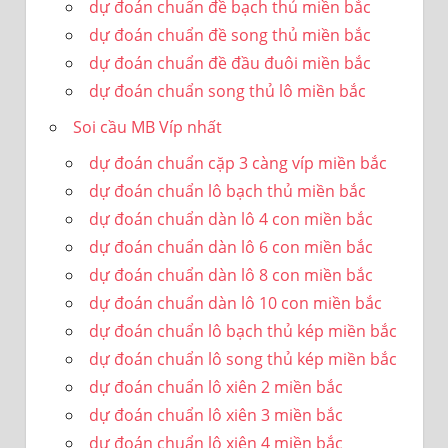
dự đoán chuẩn đề bạch thủ miền bắc
dự đoán chuẩn đề song thủ miền bắc
dự đoán chuẩn đề đầu đuôi miền bắc
dự đoán chuẩn song thủ lô miền bắc
Soi cầu MB Víp nhất
dự đoán chuẩn cặp 3 càng víp miền bắc
dự đoán chuẩn lô bạch thủ miền bắc
dự đoán chuẩn dàn lô 4 con miền bắc
dự đoán chuẩn dàn lô 6 con miền bắc
dự đoán chuẩn dàn lô 8 con miền bắc
dự đoán chuẩn dàn lô 10 con miền bắc
dự đoán chuẩn lô bạch thủ kép miền bắc
dự đoán chuẩn lô song thủ kép miền bắc
dự đoán chuẩn lô xiên 2 miền bắc
dự đoán chuẩn lô xiên 3 miền bắc
dự đoán chuẩn lô xiên 4 miền bắc