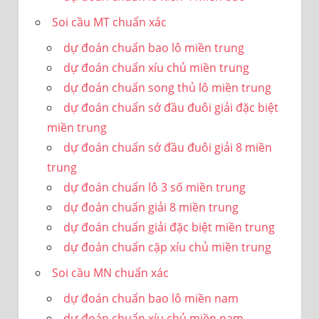
Soi cầu MT chuẩn xác
dự đoán chuẩn bao lô miền trung
dự đoán chuẩn xíu chủ miền trung
dự đoán chuẩn song thủ lô miền trung
dự đoán chuẩn sớ đầu đuôi giải đặc biệt
miền trung
dự đoán chuẩn sớ đầu đuôi giải 8 miền
trung
dự đoán chuẩn lô 3 số miền trung
dự đoán chuẩn giải 8 miền trung
dự đoán chuẩn giải đặc biệt miền trung
dự đoán chuẩn cặp xíu chủ miền trung
Soi cầu MN chuẩn xác
dự đoán chuẩn bao lô miền nam
dự đoán chuẩn xíu chủ miền nam