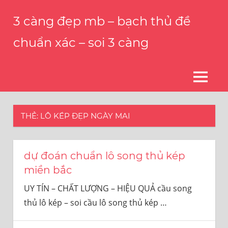
Skip
3 càng đẹp mb – bạch thủ đề
to
content
chuẩn xác – soi 3 càng
Chúng
tôi
tự
MENU
hào
là
sự
THẺ:
LÔ KÉP ĐẸP NGÀY MAI
lựa
chọn
hàng
dự đoán chuẩn lô song thủ kép
đầu
miền bắc
của
hàng
UY TÍN – CHẤT LƯỢNG – HIỆU QUẢ cầu song
ngàn
thủ lô kép – soi cầu lô song thủ kép
…
khách
hàng
trên