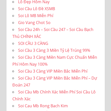
Lô Đẹp Hôm Nay
Soi Cầu Lô Đề XSMB
Soi Lô MB Miễn Phí
Gio Vang Chot So
Soi Cầu 24h – Soi Cầu 247 – Soi Cầu Bạch
Thủ CHÍNH XÁC
SOI CẦU 3 CÀNG
Soi Cầu 3 Càng 3 Miền Tỷ Lệ Trúng 99%
Soi Cầu 3 Càng Miền Nam Cực Chuẩn Miễn
Phí Hôm Nay 100%
Soi Cầu 3 Càng VIP Miền Bắc Miễn Phí
Soi Cầu 3 Càng VIP Miền Bắc Miễn Phí – Dự
Đoán 247
Soi Cầu Mb Chính Xác Miễn Phí Soi Cầu Lô
Chính Xác
Soi Cau Mb Rong Bach Kim