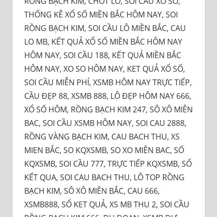
RỒNG BẠCH KIM, CHOT LO, SOI CẦU XỔ SỐ,
THỐNG KÊ XỔ SỐ MIỀN BẮC HÔM NAY, SOI
RỒNG BẠCH KIM, SOI CẦU LÔ MIỀN BẮC, CAU
LO MB, KẾT QUẢ XỔ SỐ MIỀN BẮC HÔM NAY
HÔM NAY, SOI CẦU 188, KẾT QUẢ MIỀN BẮC
HÔM NAY, XO SO HÔM NAY, KET QUẢ XỔ SỐ,
SOI CẦU MIỄN PHÍ, XSMB HÔM NAY TRỰC TIẾP,
CẦU ĐẸP 88, XSMB 888, LÔ ĐẸP HÔM NAY 666,
XỔ SỐ HÔM, RỒNG BẠCH KIM 247, SÔ XÔ MIÊN
BAC, SOI CẦU XSMB HÔM NAY, SOI CAU 2888,
RỒNG VÀNG BẠCH KIM, CAU BACH THU, XS
MIEN BẮC, SO KQXSMB, SO XO MIÊN BAC, SỐ
KQXSMB, SOI CẦU 777, TRỰC TIẾP KQXSMB, SỔ
KẾT QUA, SOI CAU BACH THU, LÔ TOP RỒNG
BẠCH KIM, SÔ XÔ MIÊN BẮC, CAU 666,
XSMB888, SỔ KET QUẢ, XS MB THU 2, SOI CẦU