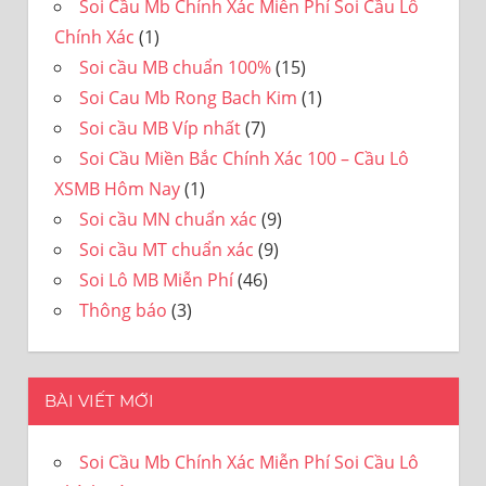
Soi Cầu Mb Chính Xác Miễn Phí Soi Cầu Lô
Chính Xác
(1)
Soi cầu MB chuẩn 100%
(15)
Soi Cau Mb Rong Bach Kim
(1)
Soi cầu MB Víp nhất
(7)
Soi Cầu Miền Bắc Chính Xác 100 – Cầu Lô
XSMB Hôm Nay
(1)
Soi cầu MN chuẩn xác
(9)
Soi cầu MT chuẩn xác
(9)
Soi Lô MB Miễn Phí
(46)
Thông báo
(3)
BÀI VIẾT MỚI
Soi Cầu Mb Chính Xác Miễn Phí Soi Cầu Lô