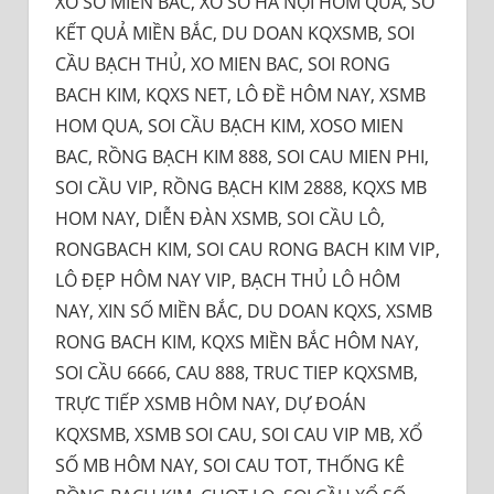
XỔ SỐ MIỀN BẮC, XỔ SỐ HÀ NỘI HÔM QUA, SỔ
KẾT QUẢ MIỀN BẮC, DU DOAN KQXSMB, SOI
CẦU BẠCH THỦ, XO MIEN BAC, SOI RONG
BACH KIM, KQXS NET, LÔ ĐỀ HÔM NAY, XSMB
HOM QUA, SOI CẦU BẠCH KIM, XOSO MIEN
BAC, RỒNG BẠCH KIM 888, SOI CAU MIEN PHI,
SOI CẦU VIP, RỒNG BẠCH KIM 2888, KQXS MB
HOM NAY, DIỄN ĐÀN XSMB, SOI CẦU LÔ,
RONGBACH KIM, SOI CAU RONG BACH KIM VIP,
LÔ ĐẸP HÔM NAY VIP, BẠCH THỦ LÔ HÔM
NAY, XIN SỐ MIỀN BẮC, DU DOAN KQXS, XSMB
RONG BACH KIM, KQXS MIỀN BẮC HÔM NAY,
SOI CẦU 6666, CAU 888, TRUC TIEP KQXSMB,
TRỰC TIẾP XSMB HÔM NAY, DỰ ĐOÁN
KQXSMB, XSMB SOI CAU, SOI CAU VIP MB, XỔ
SỐ MB HÔM NAY, SOI CAU TOT, THỐNG KÊ